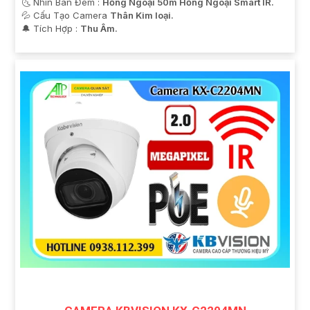
🌜 Nhìn Ban Đêm :
Hồng Ngoại 50m Hồng Ngoại Smart IR.
💦 Cấu Tạo Camera
Thân Kim loại.
️🔔 Tích Hợp :
Thu Âm.