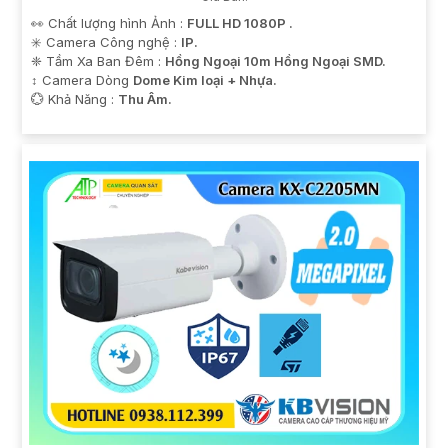
👀 Chất lượng hình Ảnh :
FULL HD 1080P .
✳️ Camera Công nghệ :
IP.
❈ Tầm Xa Ban Đêm :
Hồng Ngoại 10m Hồng Ngoại SMD.
↕️ Camera Dòng
Dome Kim loại + Nhựa.
️💮 Khả Năng :
Thu Âm.