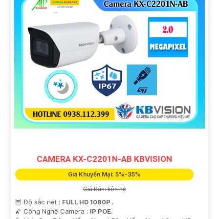
CAMERA KX-C2201N-AB KBVISION
Giá Khuyến Mại: 5%-35%
Giá Bán: liên hệ
🦉 Độ sắc nét :
FULL HD 1080P .
🌠 Công Nghệ Camera :
IP POE.