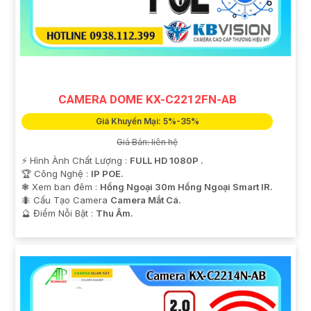
CAMERA DOME KX-C2212FN-AB
Giá Khuyến Mại: 5%-35%
Giá Bán: liên hệ
️⚡ Hình Ành Chất Lượng :
FULL HD 1080P .
🏆 Công Nghệ :
IP POE.
❃ Xem ban đêm :
Hồng Ngoại 30m Hồng Ngoại Smart IR.
🐜 Cấu Tạo Camera
Camera Mắt Cá.
️🔮 Điểm Nỗi Bật :
Thu Âm.