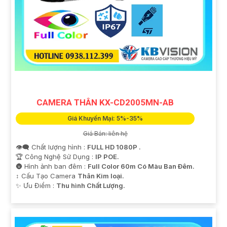
CAMERA THÂN KX-CD2005MN-AB
Giá Khuyến Mại: 5%-35%
Giá Bán: liên hệ
👁️‍🗨 Chất lượng hình :
FULL HD 1080P .
🏆 Công Nghệ Sử Dụng :
IP POE.
🌚 Hình ảnh ban đêm :
Full Color 60m Có Màu Ban Ðêm.
↕️ Cấu Tạo Camera
Thân Kim loại.
️✨ Ưu Điểm :
Thu hình Chất Lượng.