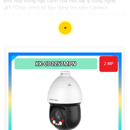
phù hợp trong ngữ cảnh của một đại lý công nghệ:
🛃
1:
"Chào anh/chị! Bạn đang tìm kiếm Camera
Kbvision với chiết khấu hấp dẫn? Hãy đến với chúng tôi
để nhận ưu đãi đặc biệt và được tư vấn về giải pháp
chính xác nhất cho nhu cầu an ninh của bạn!"
️🏅️
2:
"Bạn muốn mua Camera Kbvision với giá ưu đãi
và giải pháp phù hợp? Liên hệ ngay với chúng tôi để
được hỗ trợ tốt nhất từ đội ngũ chuyên gia có kinh
nghiệm!"
️🥈
3:
"Chúng tôi cam kết cung cấp Camera Kbvision
chính hãng với chiết khấu cao nhất trên thị trường.
Hãy đến với chúng tôi để trải nghiệm dịch vụ tốt nhất
và nhận được sự tư vấn chuyên nghiệp về giải pháp an
ninh cần thiết!"
Hy vọng những câu giới thiệu trên sẽ giúp bạn thành
công trong việc tiếp cận khách hàng và tăng cơ hội
bán hàng của bạn. Nếu có bất kỳ yêu cầu hay câu hỏi
nào khác, bạn có thể chia sẻ để tôi hỗ trợ bạn tốt hơn!