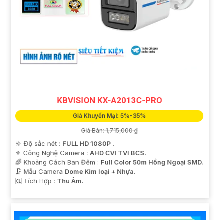
KBVISION KX-A2013C-PRO
Giá Khuyến Mại: 5%-35%
Giá Bán: 1,715,000 ₫
🔆 Độ sắc nét :
FULL HD 1080P .
⚜️ Công Nghệ Camera :
AHD CVI TVI BCS.
🌈 Khoảng Cách Ban Đêm :
Full Color 50m Hồng Ngoại SMD.
🗜️ Mẫu Camera
Dome Kim loại + Nhựa.
️🆑 Tích Hợp :
Thu Âm.