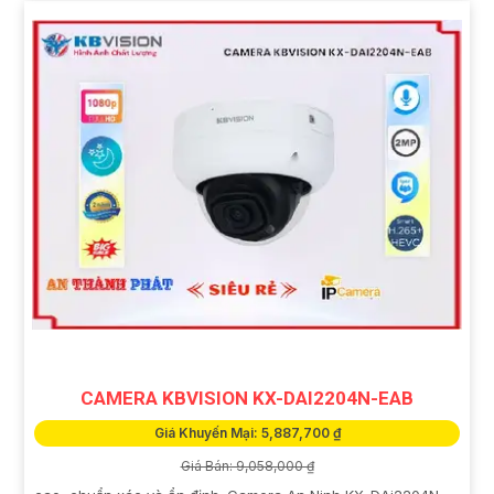
CAMERA KBVISION KX-DAI2204N-EAB
Giá Khuyến Mại: 5,887,700 ₫
Giá Bán: 9,058,000 ₫