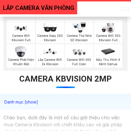
LẮP CAMERA VĂN PHÒNG
Camera Wifi
Camera Xoay 360
Camera Thẻ Nhớ
Camera Wifi 360
Kbvision Full
Kbvision
SD Kbvision
Kbvision Full
Color
Color
Camera Phát Hiện
Lắp Camera Wifi
Camera Wifi 360
Đầu Thu Hình 4
Khuôn Mặt
2k Kbvision
Full Color
Kênh Dahua
Kbvision
CAMERA KBVISION 2MP
Chào bạn, dưới đây là một số câu giới thiệu cho việc
mua Camera Kbvision với chiết khấu cao và giải pháp