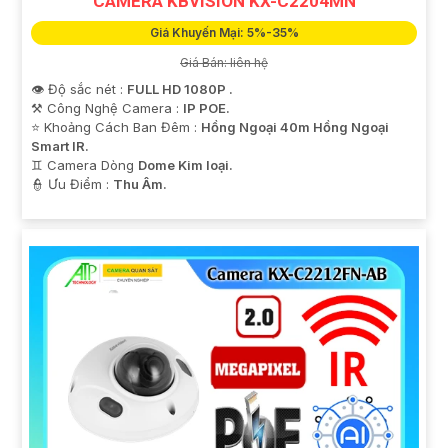
CAMERA KBVISION KX-C2204MN
Giá Khuyến Mại: 5%-35%
Giá Bán: liên hệ
👁 Độ sắc nét :
FULL HD 1080P .
⚒ Công Nghệ Camera :
IP POE.
⭐ Khoảng Cách Ban Đêm :
Hồng Ngoại 40m Hồng Ngoại
Smart IR.
♊ Camera Dòng
Dome Kim loại.
️👮 Ưu Điểm :
Thu Âm.