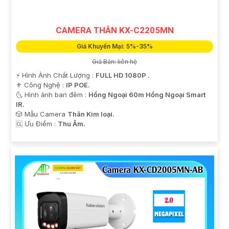
CAMERA THÂN KX-C2205MN
Giá Khuyến Mại: 5%-35%
Giá Bán: liên hệ
️⚡ Hình Ành Chất Lượng :
FULL HD 1080P .
⚜️ Công Nghệ :
IP POE.
🌜 Hình ảnh ban đêm :
Hồng Ngoại 60m Hồng Ngoại Smart
IR.
🎲 Mẫu Camera
Thân Kim loại.
️🆑 Ưu Điểm :
Thu Âm.