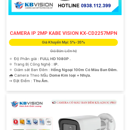
CAMERA IP 2MP KABE VISION KX-CD2257MPN
Giá Khuyến Mại: 5%-35%
Giá Bán: Liên hệ
🔅 Độ Phân giải :
FULL HD 1080P .
⚛️ Trang Bị Công Nghệ :
IP.
'
🔅 Giám sát Ban Đêm :
Hồng Ngoại 100m Có Màu Ban Ðêm.
🌧️ Camera Theo Mẫu
Dome Kim loại + Nhựa.
️⇝ Đặt Điểm :
Thu Âm.