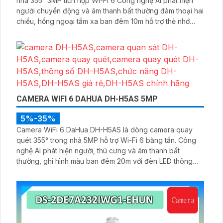
nhà 355° 3MP tích hợp Wi-Fi 6 Công nghệ AI phát hiện
người chuyển động và âm thanh bất thường đàm thoại hai
chiều, hồng ngoại tầm xa ban đêm 10m hỗ trợ thẻ nhớ
MicroSD 256GB ONVIF và điều khiển từ xa qua ứng dụng
DMSS
CAMERA WIFI 6 DAHUA DH-H5AS 5MP
5%-35%
Camera WiFi 6 DaHua DH-H5AS là dòng camera quay
quét 355° trong nhà 5MP hỗ trợ Wi-Fi 6 băng tần. Công
nghệ AI phát hiện người, thú cưng và âm thanh bất
thường, ghi hình màu ban đêm 20m với đèn LED thông
minh 10m, hỗ trợ thẻ nhớ 256GB và quản lý từ xa qua ứng
dụng DMSS,