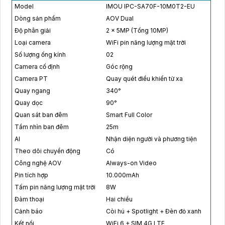
Model
IMOU IPC-SA70F-10M0T2-EU
Dòng sản phẩm
AOV Dual
Độ phân giải
2 × 5MP (Tổng 10MP)
Loại camera
WiFi pin năng lượng mặt trời
Số lượng ống kính
02
Camera cố định
Góc rộng
Camera PT
Quay quét điều khiển từ xa
Quay ngang
340°
Quay dọc
90°
Quan sát ban đêm
Smart Full Color
Tầm nhìn ban đêm
25m
AI
Nhận diện người và phương tiện
Theo dõi chuyển động
Có
Công nghệ AOV
Always-on Video
Pin tích hợp
10.000mAh
Tấm pin năng lượng mặt trời
8W
Đàm thoại
Hai chiều
Cảnh báo
Còi hú + Spotlight + Đèn đỏ xanh
Kết nối
WiFi 6 + SIM 4G LTE