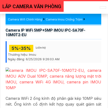
LẮP CAMERA VĂN PHÒNG
Camera Wifi Chính Hãng
Camera Imou Chống Trộm
Camera IP WiFi 5MP+5MP IMOU IPC-SA70F-
10M0T2-EU
5%-35%
Liên hệ
Thương hiệu:
Imou
Ngày đăng:
6/25/2026 9:26:03 AM
Camera WiFi 2 ống kính độ phân giải kép 10MP siêu
nét. Ống kính cố định kết hợp quay quét giám sát