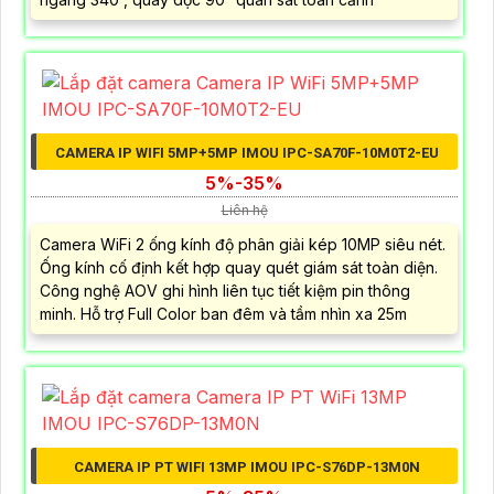
CAMERA IP WIFI 5MP+5MP IMOU IPC-SA70F-10M0T2-EU
5%-35%
Liên hệ
Camera WiFi 2 ống kính độ phân giải kép 10MP siêu nét.
Ống kính cố định kết hợp quay quét giám sát toàn diện.
Công nghệ AOV ghi hình liên tục tiết kiệm pin thông
minh. Hỗ trợ Full Color ban đêm và tầm nhìn xa 25m
CAMERA IP PT WIFI 13MP IMOU IPC-S76DP-13M0N