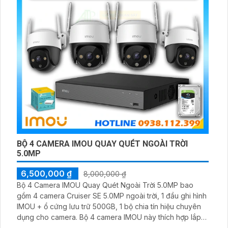
BỘ 4 CAMERA IMOU QUAY QUÉT NGOÀI TRỜI
5.0MP
6,500,000 ₫
8,000,000 ₫
Bộ 4 Camera IMOU Quay Quét Ngoài Trời 5.0MP bao
gồm 4 camera Cruiser SE 5.0MP ngoài trời, 1 đầu ghi hình
IMOU + ổ cứng lưu trữ 500GB, 1 bộ chia tín hiệu chuyên
dụng cho camera. Bộ 4 camera IMOU này thích hợp lắp
đặt cho kho hàng, nhà xưởng, khu phố và khu vực cần