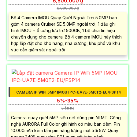
6,500,000 ₫
8,000,000 ₫
Bộ 4 Camera IMOU Quay Quét Ngoài Trời 5.0MP bao
gồm 4 camera Cruiser SE 5.0MP ngoài trời, 1 đầu ghi
hình IMOU + ổ cứng lưu trữ 500GB, 1 bộ chia tín hiệu
chuyên dụng cho camera. Bộ 4 camera IMOU này thích
hợp lắp đặt cho kho hàng, nhà xưởng, khu phố và khu
vực cần giám sát ngoài trời
CAMERA IP WIFI 5MP IMOU IPC-UA7E-5M0T2-EU/FSP14
5%-35%
Liên hệ
Camera quay quét 5MP siêu nét dùng pin NLMT. Công
nghệ AURORA Full Color ghi hình có màu ban đêm. Pin
10.000mAh kèm tấm pin năng lượng mặt trời 5W. Quay
ngang 340°, quay dọc 90° quan sát toàn cảnh