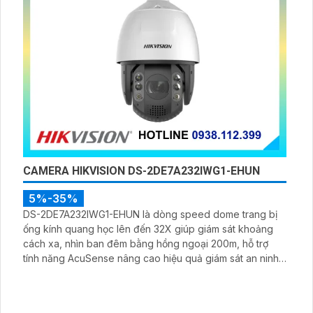
CAMERA HIKVISION DS-2DE7A232IWG1-EHUN
5%-35%
DS-2DE7A232IWG1-EHUN là dòng speed dome trang bị
ống kính quang học lên đến 32X giúp giám sát khoảng
cách xa, nhìn ban đêm bằng hồng ngoại 200m, hỗ trợ
tính năng AcuSense nâng cao hiệu quả giám sát an ninh,
có tốc độ lấy nét cao nhờ công nghệ Self-learning