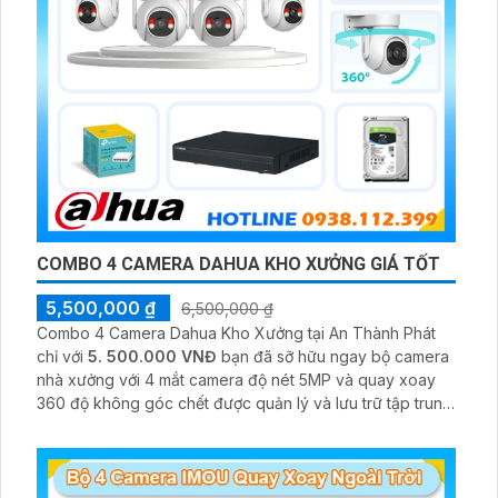
COMBO 4 CAMERA DAHUA KHO XƯỞNG GIÁ TỐT
5,500,000 ₫
6,500,000 ₫
Combo 4 Camera Dahua Kho Xưởng tại An Thành Phát
chỉ với
5. 500.000 VNĐ
bạn đã sỡ hữu ngay bộ camera
nhà xưởng với 4 mắt camera độ nét 5MP và quay xoay
360 độ không góc chết được quản lý và lưu trữ tập trung
về đầu ghi hình ổ cứng hỗ trợ xem qua tivi