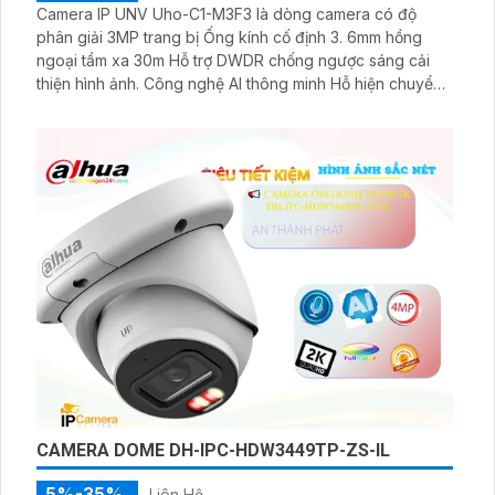
Camera IP UNV Uho-C1-M3F3 là dòng camera có độ
phân giải 3MP trang bị Ống kính cố định 3. 6mm hồng
ngoại tầm xa 30m Hỗ trợ DWDR chống ngược sáng cải
thiện hình ảnh. Công nghệ AI thông minh Hỗ hiện chuyển
động và theo dõi thông minh
CAMERA DOME DH-IPC-HDW3449TP-ZS-IL
5%-35%
Liên Hệ