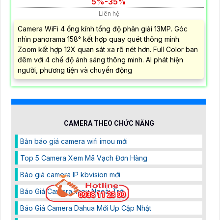
5%-35%
Liên hệ
Camera WiFi 4 ống kính tổng độ phân giải 13MP. Góc
nhìn panorama 158° kết hợp quay quét thông minh.
Zoom kết hợp 12X quan sát xa rõ nét hơn. Full Color ban
đêm với 4 chế độ ánh sáng thông minh. AI phát hiện
người, phương tiện và chuyển động
CAMERA THEO CHỨC NĂNG
Bản báo giá camera wifi imou mới
Top 5 Camera Xem Mã Vạch Đơn Hàng
Báo giá camera IP kbvision mới
Báo Giá Camera Imou Ngoài Trời
Báo Giá Camera Dahua Mới Up Cập Nhật