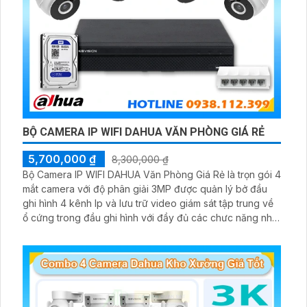
BỘ CAMERA IP WIFI DAHUA VĂN PHÒNG GIÁ RẺ
5,700,000 ₫
8,300,000 ₫
Bộ Camera IP WIFI DAHUA Văn Phòng Giá Rẻ là trọn gói 4
mắt camera với độ phân giải 3MP được quản lý bở đầu
ghi hình 4 kênh Ip và lưu trữ video giám sát tập trung về
ổ cứng trong đầu ghi hình với đầy đủ các chưc năng như
AI Phát hiện chuyển động, đàm thoại âm thanh 2 chiều và
giám sát có màu vào ban đêm