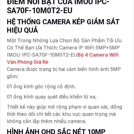
ĐIỂM NỔI BẬT CỦA IMOU IPC-
SA70F-10M0T2-EU
HỆ THỐNG CAMERA KÉP GIÁM SÁT
HIỆU QUẢ
Một Trong Những Lựa Chọn Bộ Sản Phẩm Tối Ưu
Có Thể Bạn Ưa Thích: Camera IP WiFi 5MP+5MP
IMOU IPC-SA70F-10M0T2-EU
Bộ 4 Camera Wifi
Văn Phòng Giá Rẻ
Camera được trang bị hai cảm biến hình ảnh 5MP
gồm:
01 ống kính góc rộng cố định.
01 ống kính quay quét điều khiển từ xa.
Thiết kế này giúp mở rộng phạm vi quan sát, đồng
thời theo dõi chi tiết các khu vực quan trọng mà
không cần lắp thêm nhiều camera.
HÌNH ẢNH QHD SẮC NÉT 10MP