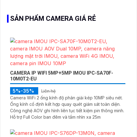
giám sát ngoài trời
SẢN PHẨM CAMERA GIÁ RẺ
CAMERA IP WIFI 5MP+5MP IMOU IPC-SA70F-
10M0T2-EU
5%-35%
Liên hệ
Camera WiFi 2 ống kính độ phân giải kép 10MP siêu nét.
Ống kính cố định kết hợp quay quét giám sát toàn diện.
Công nghệ AOV ghi hình liên tục tiết kiệm pin thông minh.
Hỗ trợ Full Color ban đêm và tầm nhìn xa 25m