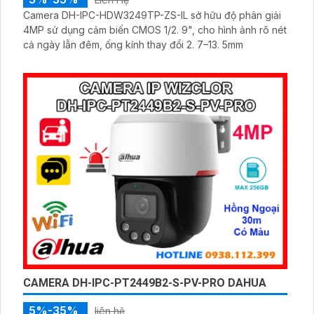
Camera DH-IPC-HDW3249TP-ZS-IL sở hữu độ phân giải
4MP sử dụng cảm biến CMOS 1/2. 9", cho hình ảnh rõ nét
cả ngày lẫn đêm, ống kính thay đổi 2. 7–13. 5mm
CAMERA DH-IPC-PT2449B2-S-PV-PRO DAHUA
5%-35%
liên hệ