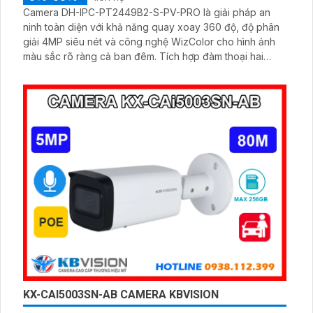
Camera DH-IPC-PT2449B2-S-PV-PRO là giải pháp an
ninh toàn diện với khả năng quay xoay 360 độ, độ phân
giải 4MP siêu nét và công nghệ WizColor cho hình ảnh
màu sắc rõ ràng cả ban đêm. Tích hợp đàm thoại hai
chiều, phát hiện thông minh người và phương tiện, cảnh
báo chính xác, hỗ trợ thẻ nhớ lên đến 256GB.
KX-CAI5003SN-AB CAMERA KBVISION