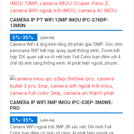
CAMERA IP PT WIFI 13MP IMOU IPC-S76DP-
13M0N
5%-35%
Liên hệ
Camera WiFi 4 ống kính tổng độ phân giải 13MP. Góc nhìn
panorama 158° kết hợp quay quét thông minh. Zoom kết
hợp 12X quan sát xa rõ nét hơn. Full Color ban đêm với 4
chế độ ánh sáng thông minh. AI phát hiện người, phương
tiện và chuyển động
CAMERA IP WIFI 3MP IMOU IPC-S3EP-3M0WE-
PRO
5%-35%
Liên hệ
Camera WiFi ngoài trời 3MP 2K sắc nét. Ghi hình Full
Color ban đêm có màu rõ ràng. AI phát hiện người và