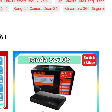
iới Thiệu Camera Imou A32ep-L
Lắp Camera Cửa Hàng Trang
uận 4
Bảng Giá Camera Quan Sát
Bộ camera 360 độ giá rẻ
UẤT