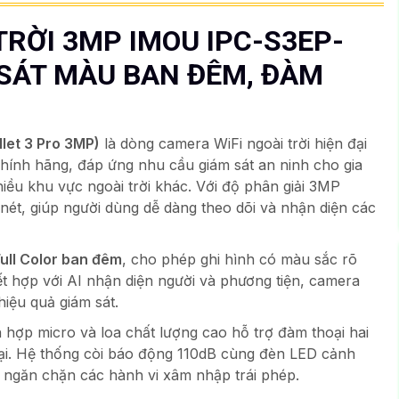
TRỜI 3MP IMOU IPC-S3EP-
SÁT MÀU BAN ĐÊM, ĐÀM
et 3 Pro 3MP)
là dòng camera WiFi ngoài trời hiện đại
hính hãng, đáp ứng nhu cầu giám sát an ninh cho gia
iều khu vực ngoài trời khác. Với độ phân giải 3MP
nét, giúp người dùng dễ dàng theo dõi và nhận diện các
Full Color ban đêm
, cho phép ghi hình có màu sắc rõ
ết hợp với AI nhận diện người và phương tiện, camera
hiệu quả giám sát.
 hợp micro và loa chất lượng cao hỗ trợ đàm thoại hai
hoại. Hệ thống còi báo động 110dB cùng đèn LED cảnh
 ngăn chặn các hành vi xâm nhập trái phép.