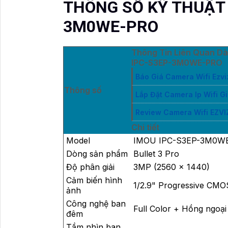
THÔNG SỐ KỸ THUẬT
3M0WE-PRO
Thông Tin Liên Quan Dà
IPC-S3EP-3M0WE-PRO
Báo Giá Camera Wifi Ezv
Thông số
Lắp Đặt Camera Ip Wifi Gi
Review Camera Wifi EZVI
Chi tiết
Model
IMOU IPC-S3EP-3M0W
Dòng sản phẩm
Bullet 3 Pro
Độ phân giải
3MP (2560 × 1440)
Cảm biến hình
1/2.9" Progressive CMO
ảnh
Công nghệ ban
Full Color + Hồng ngoại
đêm
Tầm nhìn ban