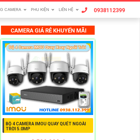
0938112399
G CAMERA
PHU KIỆN
LIÊN HỆ
CAMERA GIÁ RẺ KHUYẾN MÃI
BỘ 4 CAMERA IMOU QUAY QUÉT NGOÀI
TRỜI 5.0MP