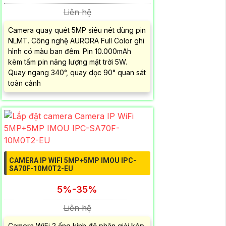
Liên hệ
Camera quay quét 5MP siêu nét dùng pin
NLMT. Công nghệ AURORA Full Color ghi
hình có màu ban đêm. Pin 10.000mAh
kèm tấm pin năng lượng mặt trời 5W.
Quay ngang 340°, quay dọc 90° quan sát
toàn cảnh
CAMERA IP WIFI 5MP+5MP IMOU IPC-
SA70F-10M0T2-EU
5%-35%
Liên hệ
Camera WiFi 2 ống kính độ phân giải kép