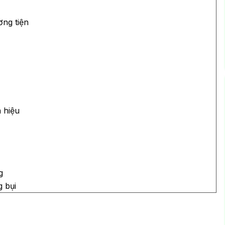
ơng tiện
n hiệu
g
 bụi