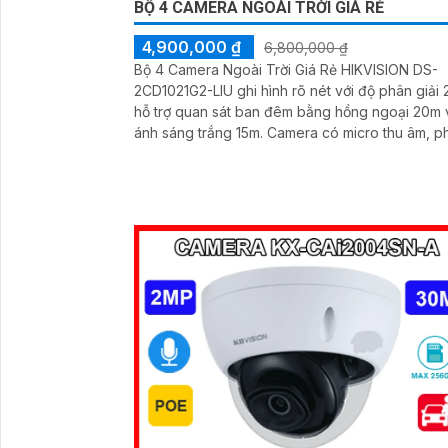
BỘ 4 CAMERA NGOÀI TRỜI GIÁ RẺ
4,900,000 ₫
6,800,000 ₫
Bộ 4 Camera Ngoài Trời Giá Rẻ HIKVISION DS-
2CD1021G2-LIU ghi hình rõ nét với độ phân giải
hỗ trợ quan sát ban đêm bằng hồng ngoại 20m 
ánh sáng trắng 15m. Camera có micro thu âm, phát
hiện người và phương tiện, xử lý hình ảnh tốt với
chống ngược sáng DWDR, BLC, giảm nhiễu 3D 