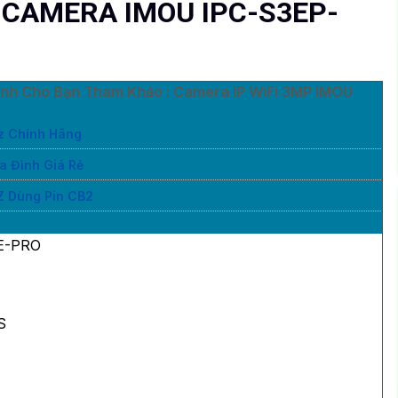
 CAMERA IMOU IPC-S3EP-
nh Cho Bạn Tham Khảo : Camera IP WiFi 3MP IMOU
iz Chính Hãng
a Đình Giá Rẻ
Z Dùng Pin CB2
E-PRO
S