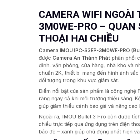
CAMERA WIFI NGOÀI 
3M0WE-PRO – QUAN 
THOẠI HAI CHIỀU
Camera IMOU IPC-S3EP-3M0WE-PRO (Bull
được
Camera An Thành Phát
phân phối c
đình, văn phòng, cửa hàng, nhà kho và nh
chuẩn 2K, thiết bị mang đến hình ảnh sắc 
đối tượng trong khu vực giám sát.
Điểm nổi bật của sản phẩm là công nghệ
ràng ngay cả khi môi trường thiếu sáng. K
giúp giảm thiểu cảnh báo giả và nâng cao 
Ngoài ra, IMOU Bullet 3 Pro còn được tích
chiều trực tiếp qua ứng dụng trên điện t
báo đỏ – xanh giúp chủ động phát hiện và