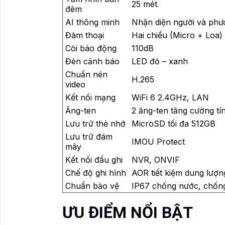
25 mét
đêm
AI thông minh
Nhận diện người và phư
Đàm thoại
Hai chiều (Micro + Loa)
Còi báo động
110dB
Đèn cảnh báo
LED đỏ – xanh
Chuẩn nén
H.265
video
Kết nối mạng
WiFi 6 2.4GHz, LAN
Ăng-ten
2 ăng-ten tăng cường tí
Lưu trữ thẻ nhớ
MicroSD tối đa 512GB
Lưu trữ đám
IMOU Protect
mây
Kết nối đầu ghi
NVR, ONVIF
Chế độ ghi hình
AOR tiết kiệm dung lượn
Chuẩn bảo vệ
IP67 chống nước, chống
ƯU ĐIỂM NỔI BẬT