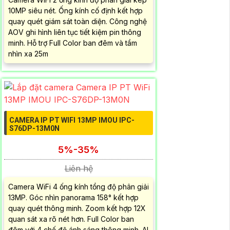
10MP siêu nét. Ống kính cố định kết hợp
quay quét giám sát toàn diện. Công nghệ
AOV ghi hình liên tục tiết kiệm pin thông
minh. Hỗ trợ Full Color ban đêm và tầm
nhìn xa 25m
CAMERA IP PT WIFI 13MP IMOU IPC-
S76DP-13M0N
5%-35%
Liên hệ
Camera WiFi 4 ống kính tổng độ phân giải
13MP. Góc nhìn panorama 158° kết hợp
quay quét thông minh. Zoom kết hợp 12X
quan sát xa rõ nét hơn. Full Color ban
đêm với 4 chế độ ánh sáng thông minh. AI