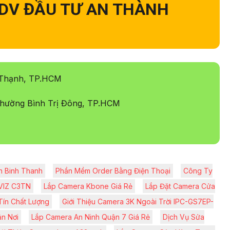
DV ĐẦU TƯ AN THÀNH
 Thạnh, TP.HCM
hường Bình Trị Đông, TP.HCM
n Binh Thanh
Phần Mềm Order Bằng Điện Thoại
Công Ty
ZVIZ C3TN
Lắp Camera Kbone Giá Rẻ
Lắp Đặt Camera Cửa
Tín Chất Lượng
Giới Thiệu Camera 3K Ngoài Trời IPC-GS7EP-
n Nơi
Lắp Camera An Ninh Quận 7 Giá Rẻ
Dịch Vụ Sửa