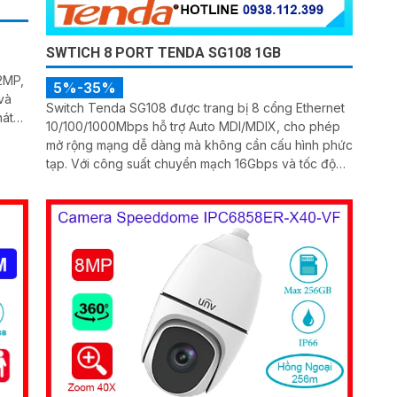
SWTICH 8 PORT TENDA SG108 1GB
 2MP,
5%-35%
và
Switch Tenda SG108 được trang bị 8 cổng Ethernet
10/100/1000Mbps hỗ trợ Auto MDI/MDIX, cho phép
mở rộng mạng dễ dàng mà không cần cấu hình phức
DNR.
tạp. Với công suất chuyển mạch 16Gbps và tốc độ
chuyển tiếp gói tin 12.00Mpps, thiết bị đảm bảo băng
thông mạng luôn mạnh mẽ