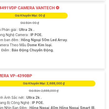
4491VDP CAMERA VANTECH ❂
Giá Khuyến Mại: 00 ₫
Giá Bán: 00 ₫
 Phân giải :
Ultra 2k .
ông Nghệ Camera :
IP POE.
m ban đêm :
Hồng Ngoại 50m Led Array.
Camera Theo Mẫu
Dome Kim loại.
u Điểm :
Báo Động Chuyển Động.
ERA VP-4390BP
Giá Khuyến Mại: 2,688,000 ₫
Giá Bán: 2,688,000 ₫
ình Ảnh Sắc nét :
Ultra 2k .
rang Bị Công Nghệ :
IP POE.
ầm Nhìn Ban Đêm :
Hồng Ngoại 40m Hồng Ngoại Smart IR.