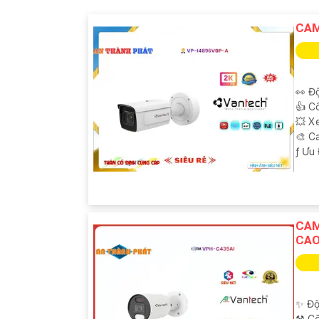
CAM
👀 Độ
👍 C
💥 X
🎨 C
️ƒ Ưu
CAM
CAO
'
✨ Độ