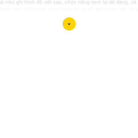
ả như ghi hình độ nét cao, chức năng xem lại dễ dàng, và k
hoặc theo lịch trình, giúp người dùng dễ dàng theo dõi và q
thể yên tâm về việc bảo vệ tài sản và an ninh trong mọi tìn
ra.