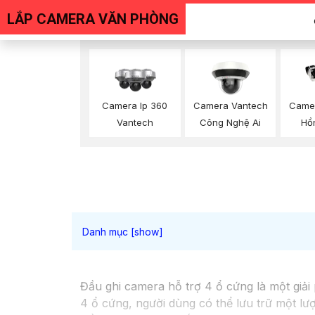
LẮP CAMERA VĂN PHÒNG
Camera Ip 360
Camera Vantech
Came
Vantech
Công Nghệ Ai
Hồ
Đầu ghi camera hỗ trợ 4 ổ cứng là một giải
4 ổ cứng, người dùng có thể lưu trữ một lư