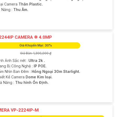
oại Camera
Thân Plastic.
ả Năng :
Thu Âm.
2244IP CAMERA ✲ 4.0MP
Giá Khuyến Mại: 30%
Giá Bán: 1,300,000 ₫
ình Ảnh Sắc nét :
Ultra 2k .
ang Bị Công Nghệ :
IP POE.
ầm Nhìn Ban Đêm :
Hồng Ngoại 30m Starlight.
hiết Kế Camera
Dome Kim loại.
hả Năng :
Thu hình Ổn Định.
ERA VP-2224IP-M