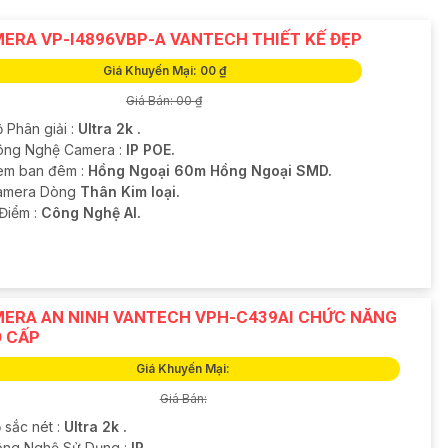
ERA VP-I4896VBP-A VANTECH THIẾT KẾ ĐẸP
Giá Khuyến Mại: 00 ₫
Giá Bán: 00 ₫
 Phân giải :
Ultra 2k .
ông Nghệ Camera :
IP POE.
em ban đêm :
Hồng Ngoại 60m Hồng Ngoại SMD.
amera Dòng
Thân Kim loại.
 Điểm :
Công Nghệ AI.
ERA AN NINH VANTECH VPH-C439AI CHỨC NĂNG
 CẤP
Giá Khuyến Mại:
Giá Bán:
 sắc nét :
Ultra 2k .