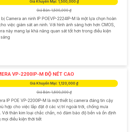
Giá Khuyến Mại: 1,500,000 ₫
Giá Bán: 1,500,000 ₫
t bị Camera an ninh IP POEVP-2224IP-M là một lựa chọn hoàn
cho việc giám sát an ninh. Với hình ảnh sáng hơn hơn CMOS,
ra này mang lại khả năng quan sát tốt hơn trong điều kiện
u sáng
ERA VP-2200IP-M ĐỘ NÉT CAO
Giá Khuyến Mại: 1,120,000 ₫
Giá Bán: 1,600,000 ₫
ra IP POE VP-2200IP-M là một thiết bị camera đáng tin cậy
ù hợp cho việc lắp đặt ở các vị trí ngoài trời, chống mưa
. Với thân kim loại chắc chắn, nó đảm bảo độ bền và ổn định
 mọi điều kiện thời tiết