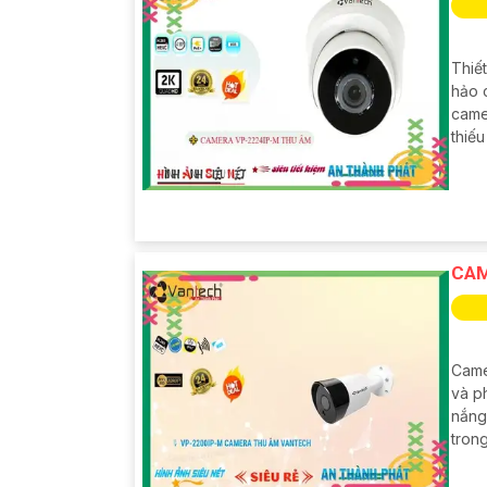
Thiế
hảo 
came
thiế
CAM
Came
và ph
nắng
trong