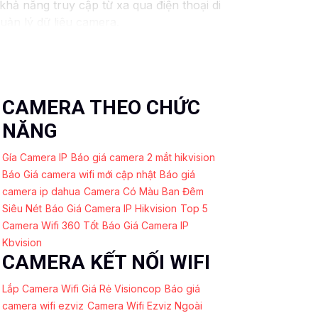
hả năng truy cập từ xa qua điện thoại di
uản lý dữ liệu camera.
h huống, đồng thời tiết kiệm thời gian và
CAMERA THEO CHỨC
NĂNG
Gía Camera IP
Báo giá camera 2 mắt hikvision
Báo Giá camera wifi mới cập nhật
Báo giá
camera ip dahua
Camera Có Màu Ban Đêm
Siêu Nét
Báo Giá Camera IP Hikvision
Top 5
Camera Wifi 360 Tốt
Báo Giá Camera IP
Kbvision
CAMERA KẾT NỐI WIFI
Lắp Camera Wifi Giá Rẻ Visioncop
Báo giá
camera wifi ezviz
Camera Wifi Ezviz Ngoài