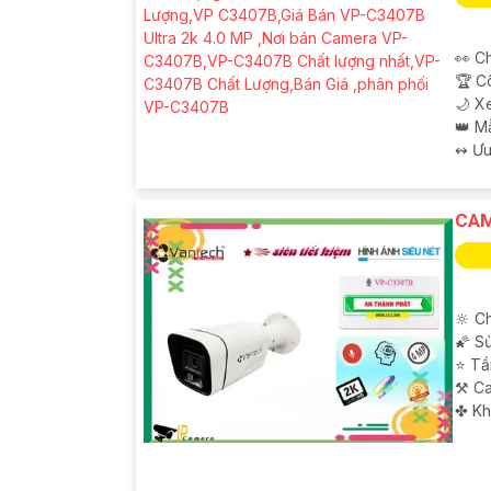
👀 Ch
🏆 C
🌙 X
👑 M
️↭ Ư
CAM
🔆 C
🌠 S
⭐ Tầ
⚒ C
️✤ K