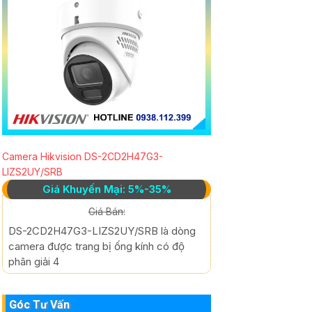
Camera Hikvision DS-2CD2H47G3-
LIZS2UY/SRB
Giá Khuyến Mại: 5%-35%
Giá Bán:
DS-2CD2H47G3-LIZS2UY/SRB là dòng
camera được trang bị ống kính có độ
phân giải 4
Góc Tư Vấn