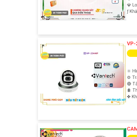
💎 L
️ƒ Kh
VP-
🔆 H
⚙ Tr
🔴 T
🐜 T
️✤ K
CAM