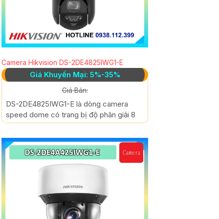
Camera Hikvision DS-2DE4825IWG1-E
Giá Khuyến Mại: 5%-35%
Giá Bán:
DS-2DE4825IWG1-E là dòng camera
speed dome có trang bị độ phân giải 8