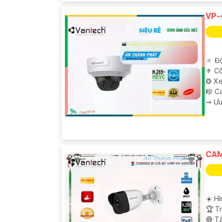
VP-
🔅 Độ
⚜️ C
❂ Xe
🎼️ 
️⇝ Ư
CAM
☀️ H
🏆 T
🔴 T