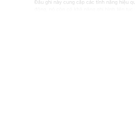
Đầu ghi này cung cấp các tính năng hiệu qu
động. nó còn có khả năng ghi hình liên tục 
Với đầu ghi camera hỗ trợ 4 ổ cứng, bạn có 
công sức trong việc quản lý hệ thống came