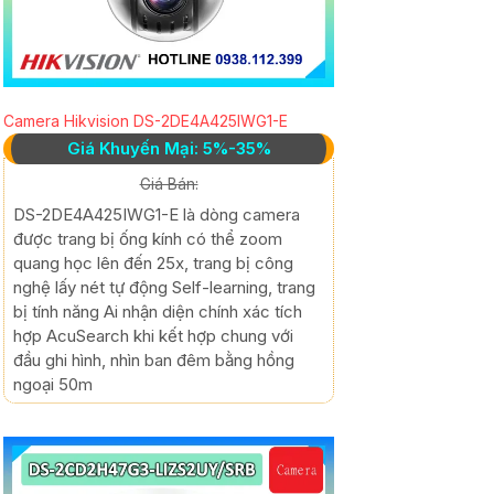
Camera Hikvision DS-2DE4A425IWG1-E
Giá Khuyến Mại: 5%-35%
Giá Bán:
DS-2DE4A425IWG1-E là dòng camera
được trang bị ống kính có thể zoom
quang học lên đến 25x, trang bị công
nghệ lấy nét tự động Self-learning, trang
bị tính năng Ai nhận diện chính xác tích
hợp AcuSearch khi kết hợp chung với
đầu ghi hình, nhìn ban đêm bằng hồng
ngoại 50m