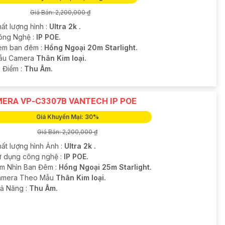
Giá Bán: 2,200,000 ₫
ất lượng hình :
Ultra 2k .
ông Nghệ :
IP POE.
em ban đêm :
Hồng Ngoại 20m Starlight.
ẫu Camera
Thân Kim loại.
u Điểm :
Thu Âm.
ERA VP-C3307B VANTECH IP POE
Giá Khuyến Mại: 30%
Giá Bán: 2,200,000 ₫
hất lượng hình Ảnh :
Ultra 2k .
ử dụng công nghệ :
IP POE.
m Nhìn Ban Đêm :
Hồng Ngoại 25m Starlight.
amera Theo Mẫu
Thân Kim loại.
hả Năng :
Thu Âm.