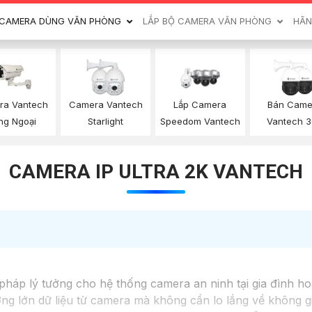
CAMERA DÙNG VĂN PHÒNG
LẮP BỘ CAMERA VĂN PHÒNG
HÃN
ra Vantech
Camera Vantech
Lắp Camera
Bán Came
ng Ngoại
Starlight
Speedom Vantech
Vantech 
CAMERA IP ULTRA 2K VANTECH
 pháp lý tưởng cho hệ thống camera an ninh tại gia đình h
ợng lớn dữ liệu từ camera mà không cần lo lắng về không gi