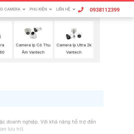
0938112399
G CAMERA
PHU KIỆN
LIÊN HỆ
ra
Camera Ip Có Thu
Camera Ip Ultra 2k
360
Âm Vantech
Vantech
oặc doanh nghiệp. Với khả năng hỗ trợ đến
an lưu trữ.