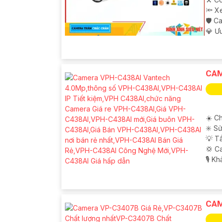
⚒ Cô
🔦 X
🛡 C
️💎 Ư
CAM
☀️ Ch
✳️ S
💡 T
💢 C
️🎙 K
CAM