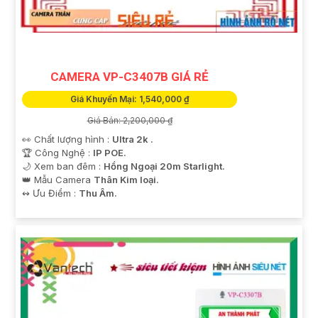
CAMERA VP-C3407B GIÁ RẺ
Giá Khuyến Mại: 1,540,000 ₫
Giá Bán: 2,200,000 ₫
👀 Chất lượng hình :
Ultra 2k .
🏆 Công Nghệ :
IP POE.
🌙 Xem ban đêm :
Hồng Ngoại 20m Starlight.
👑 Mẫu Camera
Thân Kim loại.
️↭ Ưu Điểm :
Thu Âm.