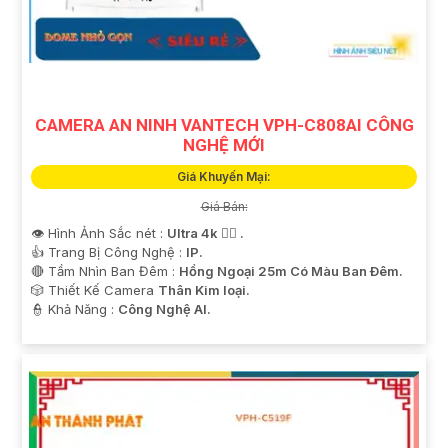
CAMERA AN NINH VANTECH VPH-C808AI CÔNG
NGHỆ MỚI
Giá Khuyến Mại:
Giá Bán:
👁 Hình Ảnh Sắc nét :
Ultra 4k 👍🏾 .
👍 Trang Bị Công Nghệ :
IP.
🔴 Tầm Nhìn Ban Đêm :
Hồng Ngoại 25m Có Màu Ban Ðêm.
🎲 Thiết Kế Camera
Thân Kim loại.
️👮 Khả Năng :
Công Nghệ AI.