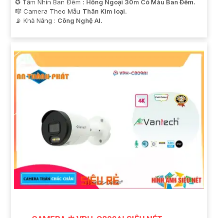
✪ Tầm Nhìn Ban Đêm :
Hồng Ngoại 30m Có Màu Ban Ðêm.
🎼️ Camera Theo Mẫu
Thân Kim loại.
️📡 Khả Năng :
Công Nghệ AI.