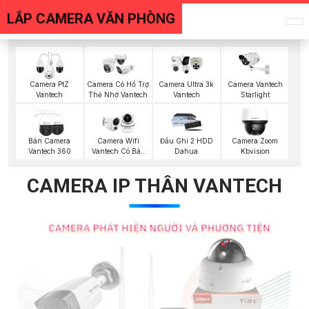
LẮP CAMERA VĂN PHÒNG
Camera PtZ
Camera Có Hổ Trợ
Camera Ultra 3k
Camera Vantech
Vantech
Thẻ Nhớ Vantech
Vantech
Starlight
Bán Camera
Camera Wifi
Đầu Ghi 2 HDD
Camera Zoom
Vantech 360
Vantech Có Báo
Dahua
Kbvision
Động
CAMERA IP THÂN VANTECH