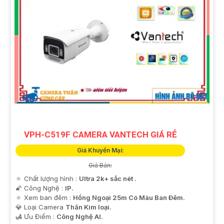
VPH-C519F CAMERA VANTECH GIÁ RẺ
Giá Khuyến Mại:
Giá Bán:
🔅 Chất lượng hình :
Ultra 2k+ sắc nét .
🌠 Công Nghệ :
IP.
🔅 Xem ban đêm :
Hồng Ngoại 25m Có Màu Ban Ðêm.
💎 Loại Camera
Thân Kim loại.
️🛃 Ưu Điểm :
Công Nghệ AI.