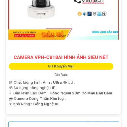
CAMERA VPH-C818AI HÌNH ẢNH SIÊU NÉT
Giá Khuyến Mại:
Giá Bán:
💯 Chất lượng hình Ảnh :
Ultra 4k 👍🏾 .
🕉️ Sử dụng công nghệ :
IP.
⭐ Tầm Nhìn Ban Đêm :
Hồng Ngoại 20m Có Màu Ban Ðêm.
🌧️ Camera Dòng
Thân Kim loại.
️☣️ Khả Năng :
Công Nghệ AI.