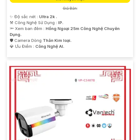
Giá Bán:
✨ Độ sắc nét :
Ultra 2k .
⚒ Công Nghệ Sử Dụng :
IP.
🔦 Xem ban đêm :
Hồng Ngoại 25m Công Nghệ Chuyên
Dụng.
🛡 Camera Dòng
Thân Kim loại.
️💎 Ưu Điểm :
Công Nghệ AI.