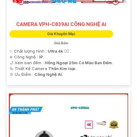
CAMERA VPH-C839AI CÔNG NGHỆ AI
Giá Khuyến Mại:
Giá Bán:
✨ Chất lượng hình :
Ultra 4k 👍🏾 .
✳️ Công Nghệ :
IP.
🌙 Xem ban đêm :
Hồng Ngoại 25m Có Màu Ban Ðêm.
🔩 Thiết Kế Camera
Thân Kim loại.
️💠 Ưu Điểm :
Công Nghệ AI.