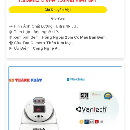
CAMERA ✲ VPH-C809AI SIÊU NÉT
Giá Khuyến Mại:
Giá Bán:
👀 Hình Ành Chất Lượng :
Ultra 4k 👍🏾 .
🤖️ Tích hợp công nghệ :
IP.
❈ Xem ban đêm :
Hồng Ngoại 25m Có Màu Ban Ðêm.
🐉️ Cấu Tạo Camera
Thân Kim loại.
️💫 Ưu Điểm :
Công Nghệ AI.