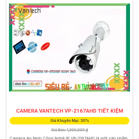
CAMERA VANTECH VP-2167AHD TIẾT KIỆM
Giá Khuyến Mại: 30%
Giá Bán: 1,200,000 ₫
Camera An Ninh Công Nghệ IP VP-2167AHD là một sản phẩm