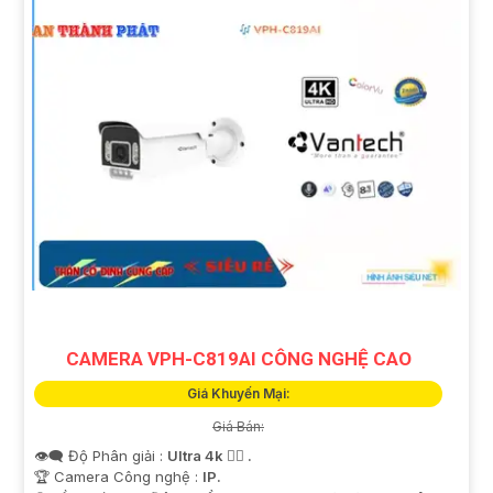
CAMERA VPH-C819AI CÔNG NGHỆ CAO
Giá Khuyến Mại:
Giá Bán:
👁️‍🗨 Độ Phân giải :
Ultra 4k 👍🏾 .
🏆 Camera Công nghệ :
IP.