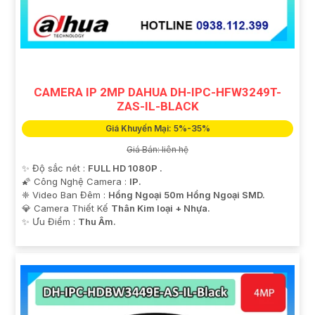
CAMERA IP 2MP DAHUA DH-IPC-HFW3249T-
ZAS-IL-BLACK
Giá Khuyến Mại: 5%-35%
Giá Bán: liên hệ
✨ Độ sắc nét :
FULL HD 1080P .
🌠 Công Nghệ Camera :
IP.
❈ Video Ban Đêm :
Hồng Ngoại 50m Hồng Ngoại SMD.
💎 Camera Thiết Kế
Thân Kim loại + Nhựa.
️✨ Ưu Điểm :
Thu Âm.