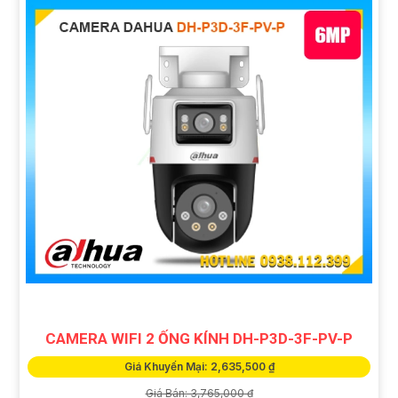
CAMERA WIFI 2 ỐNG KÍNH DH-P3D-3F-PV-P
Giá Khuyến Mại: 2,635,500 ₫
Giá Bán: 3,765,000 ₫