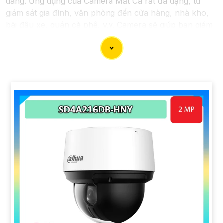
dàng. Ứng dụng của Camera Mắt Cá rất đa dạng, từ
giám sát gia đình, văn phòng đến cửa hàng, nhà kho,
bãi đậu xe, quán cà phê, v.v. Camera sẽ giúp bạn giám
sát và bảo vệ tài sản một cách hiệu quả và tiện lợi.
'