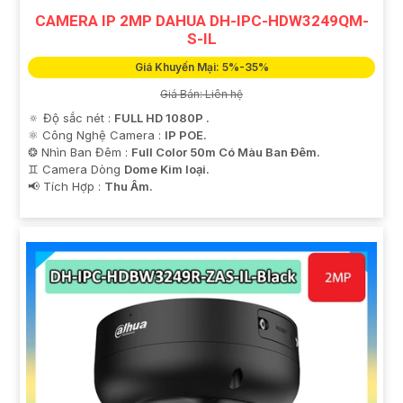
CAMERA IP 2MP DAHUA DH-IPC-HDW3249QM-
S-IL
Giá Khuyến Mại: 5%-35%
Giá Bán: Liên hệ
🔅 Độ sắc nét :
FULL HD 1080P .
⚛️ Công Nghệ Camera :
IP POE.
❂ Nhìn Ban Đêm :
Full Color 50m Có Màu Ban Ðêm.
♊ Camera Dòng
Dome Kim loại.
️📢 Tích Hợp :
Thu Âm.