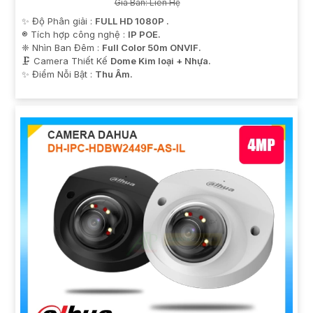
Giá Bán: Liên Hệ
✨ Độ Phân giải :
FULL HD 1080P .
®️ Tích hợp công nghệ :
IP POE.
❈ Nhìn Ban Đêm :
Full Color 50m ONVIF.
🗜️ Camera Thiết Kế
Dome Kim loại + Nhựa.
️✨ Điểm Nỗi Bật :
Thu Âm.