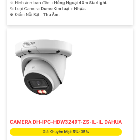
🔅 Hình ảnh ban đêm :
Hồng Ngoại 40m Starlight.
🔩 Loại Camera
Dome Kim loại + Nhựa.
️♚ Điểm Nỗi Bật :
Thu Âm.
CAMERA DH-IPC-HDW3249T-ZS-IL-IL DAHUA
Giá Khuyến Mại: 5%-35%