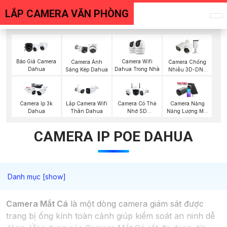
LẮP CAMERA VĂN PHÒNG
Báo Giá Camera
Camera Wifi
Camera Ánh
Camera Chống
Dahua
Dahua Trong Nhà
Sáng Kép Dahua
Nhiễu 3D-DNR
Dahua
Camera Ip 3k
Lắp Camera Wifi
Camera Có Thẻ
Camera Năng
Dahua
Thân Dahua
Nhớ SD
Năng Lượng Mặt
HIKVISION
Trời
CAMERA IP POE DAHUA
Camera Mắt Cá
là một dòng camera giám sát được
trang bị ống kính toàn cảnh giúp kiểm soát an ninh dễ