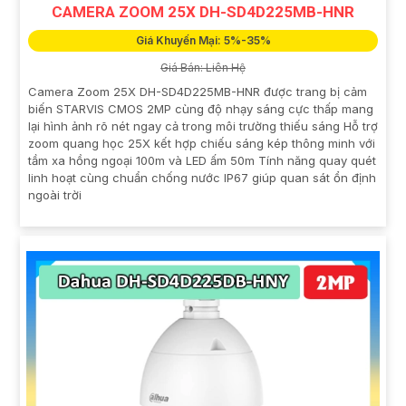
CAMERA ZOOM 25X DH-SD4D225MB-HNR
Giá Khuyến Mại: 5%-35%
Giá Bán: Liên Hệ
Camera Zoom 25X DH-SD4D225MB-HNR được trang bị cảm
biến STARVIS CMOS 2MP cùng độ nhạy sáng cực thấp mang
lại hình ảnh rõ nét ngay cả trong môi trường thiếu sáng Hỗ trợ
zoom quang học 25X kết hợp chiếu sáng kép thông minh với
tầm xa hồng ngoại 100m và LED ấm 50m Tính năng quay quét
linh hoạt cùng chuẩn chống nước IP67 giúp quan sát ổn định
ngoài trời