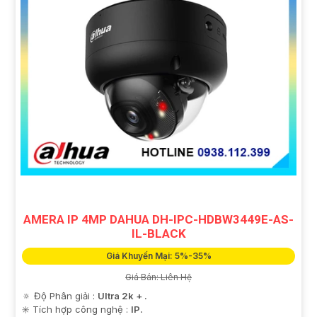
AMERA IP 4MP DAHUA DH-IPC-HDBW3449E-AS-
IL-BLACK
Giá Khuyến Mại: 5%-35%
Giá Bán: Liên Hệ
🔅 Độ Phân giải :
Ultra 2k + .
✳️ Tích hợp công nghệ :
IP.