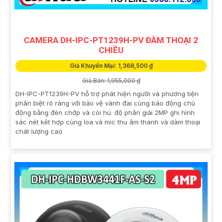
CAMERA DH-IPC-PT1239H-PV ĐÀM THOẠI 2
CHIỀU
Giá Khuyến Mại: 1,368,500 ₫
Giá Bán: 1,955,000 ₫
DH-IPC-PT1239H-PV hỗ trợ phát hiện người và phương tiện
phân biệt rõ ràng với bảo vệ vành đai cùng báo động chủ
động bằng đèn chớp và còi hú. độ phân giải 2MP ghi hình
sác nét kêt hợp cùng loa và mic thu âm thanh và dàm thoại
chát lượng cao