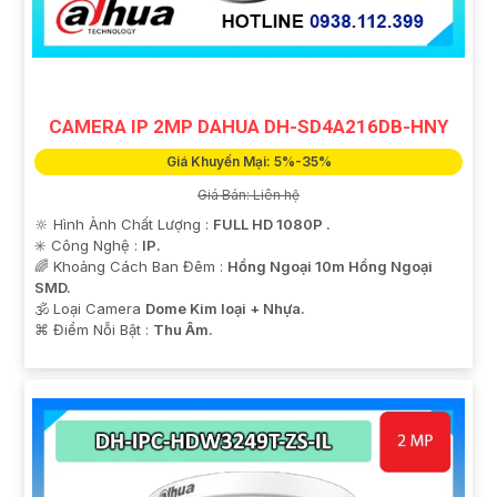
CAMERA IP 2MP DAHUA DH-SD4A216DB-HNY
Giá Khuyến Mại: 5%-35%
Giá Bán: Liên hệ
🔆 Hình Ành Chất Lượng :
FULL HD 1080P .
✳️ Công Nghệ :
IP.
🌈 Khoảng Cách Ban Đêm :
Hồng Ngoại 10m Hồng Ngoại
SMD.
🕉️ Loại Camera
Dome Kim loại + Nhựa.
️⌘ Điểm Nỗi Bật :
Thu Âm.