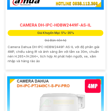
CAMERA DH-IPC-HDBW2449F-AS-IL
Giá Khuyến Mại: 5%-35%
Giá Bán: liên hệ
Camera Dahua DH-IPC-HDBW2449F-AS-IL với độ phân giải
4MP, chiếu sáng IR và ánh sáng ấm với tầm xa 30m, chuẩn
nén H.265+/H.264+, tích hợp AI phát hiện người, xe, xâm
nhập và hàng rào ảo