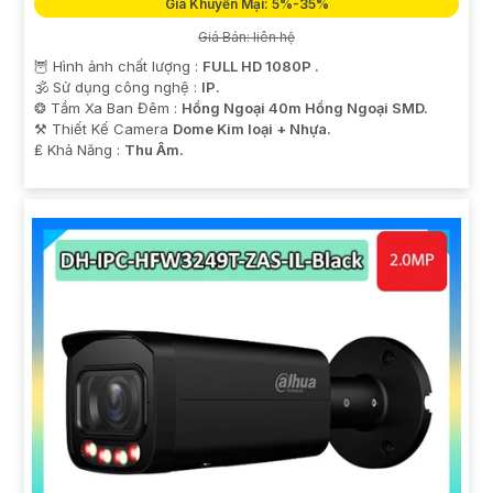
Giá Khuyến Mại: 5%-35%
Giá Bán: liên hệ
🦉 Hình ảnh chất lượng :
FULL HD 1080P .
🕉️ Sử dụng công nghệ :
IP.
❂ Tầm Xa Ban Đêm :
Hồng Ngoại 40m Hồng Ngoại SMD.
⚒ Thiết Kế Camera
Dome Kim loại + Nhựa.
️₤ Khả Năng :
Thu Âm.