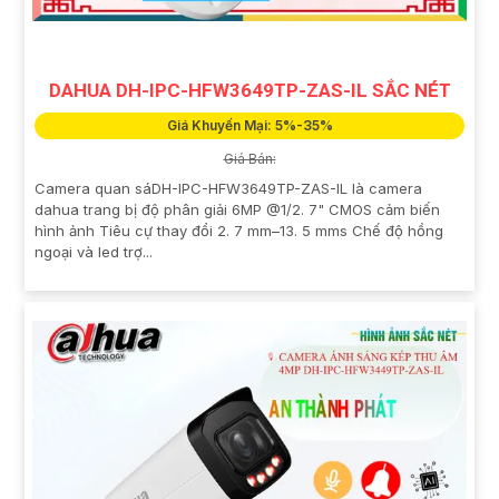
DAHUA DH-IPC-HFW3649TP-ZAS-IL SẮC NÉT
Giá Khuyến Mại: 5%-35%
Giá Bán:
Camera quan sáDH-IPC-HFW3649TP-ZAS-IL là camera
dahua trang bị độ phân giải 6MP @1/2. 7" CMOS cảm biến
hình ảnh Tiêu cự thay đổi 2. 7 mm–13. 5 mms Chế độ hồng
ngoại và led trợ...