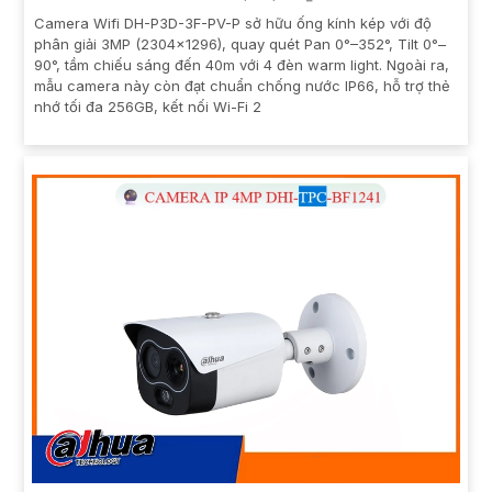
Camera Wifi DH-P3D-3F-PV-P sở hữu ống kính kép với độ
phân giải 3MP (2304x1296), quay quét Pan 0°–352°, Tilt 0°–
90°, tầm chiếu sáng đến 40m với 4 đèn warm light. Ngoài ra,
mẫu camera này còn đạt chuẩn chống nước IP66, hỗ trợ thẻ
nhớ tối đa 256GB, kết nối Wi-Fi 2