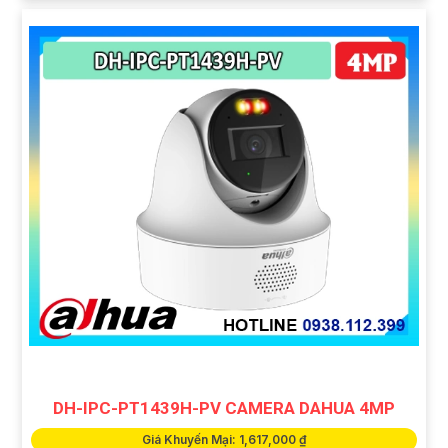
DH-IPC-PT1439H-PV CAMERA DAHUA 4MP
Giá Khuyến Mại: 1,617,000 ₫