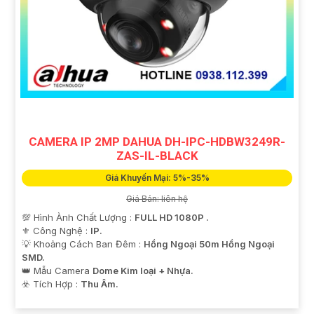
CAMERA IP 2MP DAHUA DH-IPC-HDBW3249R-
ZAS-IL-BLACK
Giá Khuyến Mại: 5%-35%
Giá Bán: liên hệ
💯 Hình Ành Chất Lượng :
FULL HD 1080P .
⚜️ Công Nghệ :
IP.
💡 Khoảng Cách Ban Đêm :
Hồng Ngoại 50m Hồng Ngoại
SMD.
👑 Mẫu Camera
Dome Kim loại + Nhựa.
️☣️ Tích Hợp :
Thu Âm.