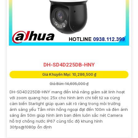
DH-SD4D225DB-HNY
Giá Khuyến Mại: 10,286,500 ₫
Giá Bán: 14,695,000 ₫
DH-SD4D225DB-HNY mang đến khả năng giám sát linh hoạt
với zoom quang học 25x cho hình ảnh chi tiết từ xa cùng
cảm biến Starlight giúp quan sát rõ ràng trong môi trường
ánh sáng yếu Tầm nhìn hồng ngoại đạt đến 100m và đèn ánh
sáng ấm 50m giúp hình ảnh ban đêm luôn sắc nét Camera
hỗ trợ chống nước IP67 cùng tốc độ khung hình
30fps@1080p ổn định