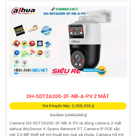
DH-SDT2A200-2F-NB-A-PV 2 MẮT
Giá Khuyến Mại: 2,058,000 ₫
Giá Bán: 2,940,000 ₫
Camera DH-SDT2A200-2F-NB-A-PV là dòng camera 2 mắt
dahua WizSense X-Spans Network PT Camera IP POE sắc
nét 2.0 MP thiết kế mỹ thuật kim loại và nhựa. Camera hỗ trợ