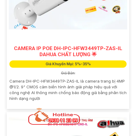
CAMERA IP POE DH-IPC-HFW3449TP-ZAS-IL
DAHUA CHẤT LƯỢNG 🌟
Giá Khuyến Mại: 5%-35%
Giá Bán:
Camera DH-IPC-HFW3449TP-ZAS-IL là camera trang bị 4MP
@1/2. 9" CMOS cảm biến hình ảnh giải pháp hiệu quả với
công nghệ AI thông minh chống báo động giả bằng phân tích
hình dạng người