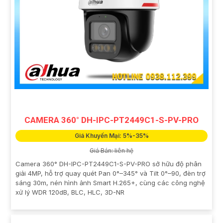
CAMERA 360° DH-IPC-PT2449C1-S-PV-PRO
Giá Khuyến Mại: 5%-35%
Giá Bán: liên hệ
Camera 360° DH-IPC-PT2449C1-S-PV-PRO sở hữu độ phân
giải 4MP, hỗ trợ quay quét Pan 0°–345° và Tilt 0°–90, đèn trợ
sáng 30m, nén hình ảnh Smart H.265+, cùng các công nghệ
xử lý WDR 120dB, BLC, HLC, 3D-NR