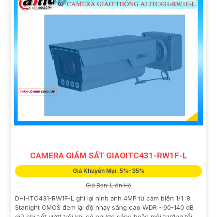
CAMERA GIÁM SÁT GIAOITC431-RW1F-L
Giá Khuyến Mại: 5%-35%
Giá Bán: Liên Hệ
DHI-ITC431-RW1F-L ghi lại hình ảnh 4MP từ cảm biến 1/1. 8
Starlight CMOS đem lại độ nhạy sáng cao WDR ~90-140 dB
giữ chi tiết vượt trội khi có ngược sáng hoặc môi trường tối