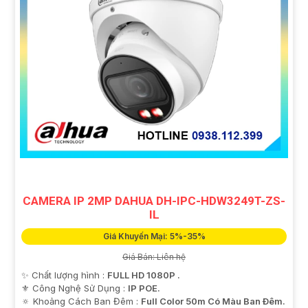
CAMERA IP 2MP DAHUA DH-IPC-HDW3249T-ZS-
IL
Giá Khuyến Mại: 5%-35%
Giá Bán: Liên hệ
✨ Chất lượng hình :
FULL HD 1080P .
⚜️ Công Nghệ Sử Dụng :
IP POE.
🔅 Khoảng Cách Ban Đêm :
Full Color 50m Có Màu Ban Ðêm.