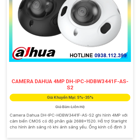
CAMERA DAHUA 4MP DH-IPC-HDBW3441F-AS-
S2
Giá Khuyến Mại: 5%-35%
Giá Bán: Liên Hệ
Camera Dahua DH-IPC-HDBW3441F-AS-S2 ghi hình 4MP với
cảm biến CMOS có độ phân giải 2688×1520. Hỗ trợ Starlight
cho hình ảnh sáng rõ khi ánh sáng yếu. Ống kính cố định 3