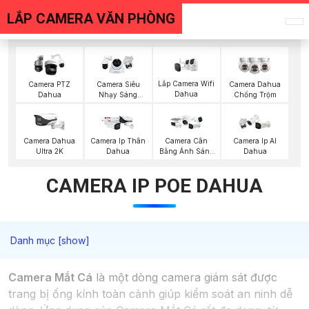
LẮP CAMERA VĂN PHÒNG
Lắp Camera Wifi
Camera PTZ
Camera Siêu
Camera Dahua
Dahua
Dahua
Nhạy Sáng
Chống Trộm
Dahua
Camera Dahua
Camera Ip Thân
Camera Cân
Camera Ip AI
Ultra 2K
Dahua
Bằng Ánh Sáng
Dahua
Super Adapt
CAMERA IP POE DAHUA
Camera Mắt Cá
là một dòng camera giám sát được
trang bị ống kính toàn cảnh giúp kiểm soát an ninh dễ