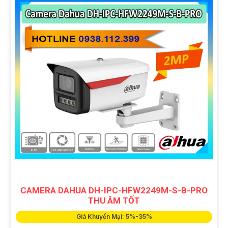
CAMERA DAHUA DH-IPC-HFW2249M-S-B-PRO
THU ÂM TỐT
Giá Khuyến Mại: 5%-35%