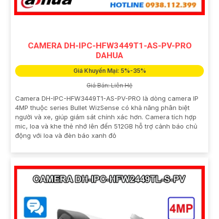
CAMERA DH-IPC-HFW3449T1-AS-PV-PRO
DAHUA
Giá Khuyến Mại: 5%-35%
Giá Bán: Liên Hệ
Camera DH-IPC-HFW3449T1-AS-PV-PRO là dòng camera IP
4MP thuộc series Bullet WizSense có khả năng phân biệt
người và xe, giúp giám sát chính xác hơn. Camera tích hợp
mic, loa và khe thẻ nhớ lên đến 512GB hỗ trợ cảnh báo chủ
động với loa và đèn báo xanh đỏ