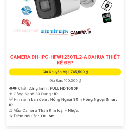
CAMERA DH-IPC-HFW1230TL2-A DAHUA THIẾT
KẾ ĐẸP
Giá Khuyến Mại: 745,500 ₫
Giá Bán: 100,000 ₫
👁️‍🗨 Chất lượng hình :
FULL HD 1080P .
⚜️ Công Nghệ Sử Dụng :
IP.
💡 Hình ảnh ban đêm :
Hồng Ngoại 30m Hồng Ngoại Smart
IR.
♊ Mẫu Camera
Thân Kim loại + Nhựa.
️💠 Điểm Nỗi Bật :
Thu Âm.