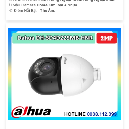
⛓ Mẫu Camera
Dome Kim loại + Nhựa.
️💠 Điểm Nỗi Bật :
Thu Âm.