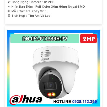
🌠 Công Nghệ Camera :
IP POE.
🔅 Nhìn Ban Đêm :
Full Color 30m Hồng Ngoại SMD.
🐜 Mẫu Camera
Xoay 360.
️⌘ Tích Hợp :
Thu Âm Và Loa.