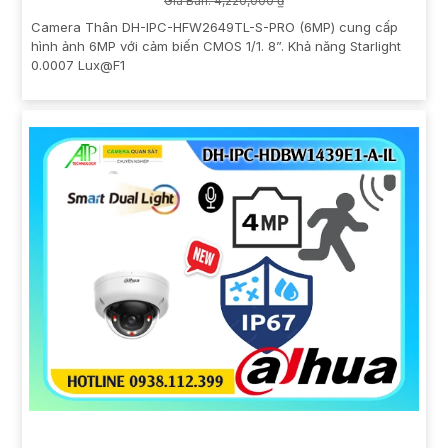
Giá Bán: 4,220,000 ₫
Camera Thân DH-IPC-HFW2649TL-S-PRO (6MP) cung cấp
hình ảnh 6MP với cảm biến CMOS 1/1. 8”. Khả năng Starlight
0.0007 Lux@F1