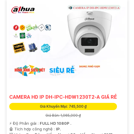
CAMERA HD IP DH-IPC-HDW1230T2-A GIÁ RẺ
Giá Khuyến Mại: 745,500 ₫
Giá Bán: 1,065,000 ₫
️⚡ Độ Phân giải :
FULL HD 1080P .
🤖️ Tích hợp công nghệ :
IP.