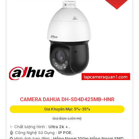
CAMERA DAHUA DH-SD4D425MB-HNR
Giá Khuyến Mại: 5%-35%
Giá Bán: Liên Hệ
✨ Chất lượng hình :
Ultra 2k + .
🤖️ Công Nghệ Sử Dụng :
IP POE.
❂ Hình ảnh ban đêm :
Hồng Ngoại 100m Hồng Ngoại SMD.