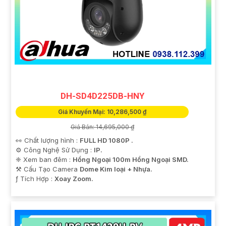
DH-SD4D225DB-HNY
Giá Khuyến Mại: 10,286,500 ₫
Giá Bán: 14,695,000 ₫
👀 Chất lượng hình :
FULL HD 1080P .
⚙ Công Nghệ Sử Dụng :
IP.
❈ Xem ban đêm :
Hồng Ngoại 100m Hồng Ngoại SMD.
⚒ Cấu Tạo Camera
Dome Kim loại + Nhựa.
️ƒ Tích Hợp :
Xoay Zoom.