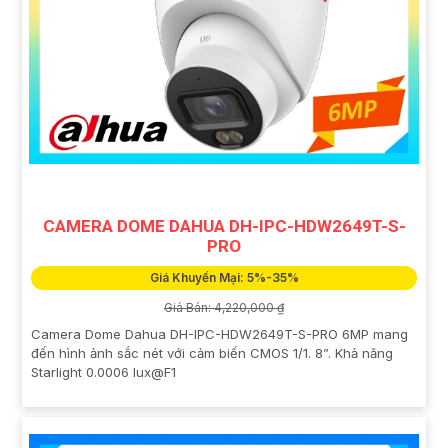
CAMERA DOME DAHUA DH-IPC-HDW2649T-S-
PRO
Giá Khuyến Mại: 5%-35%
Giá Bán: 4,220,000 ₫
Camera Dome Dahua DH-IPC-HDW2649T-S-PRO 6MP mang
đến hình ảnh sắc nét với cảm biến CMOS 1/1. 8”. Khả năng
Starlight 0.0006 lux@F1