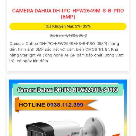
CAMERA DAHUA DH-IPC-HFW2649M-S-B-PRO
(6MP)
Giá Khuyến Mại: 5%-35%
Giá Bán: 4,430,000 ₫
Camera Dahua DH-IPC-HFW2649M-S-B-PRO (6MP) mang
đến hình ảnh 6MP sắc nét với cảm biến CMOS 1/1. 8”. Khả
năng Starlight và công nghệ AI-ISP đảm bảo chất lượng vượt
trội cả ngày lẫn đêm