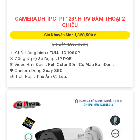
CAMERA DH-IPC-PT1239H-PV ĐÀM THOẠI 2
CHIỀU
Giá Khuyến Mại: 1,368,500 ₫
Giá Bán: 1,955,000 ₫
🔅 Chất lượng hình :
FULL HD 1080P .
⚒ Công Nghệ Sử Dụng :
IP POE.
❃ Video Ban Đêm :
Full Color 30m Có Màu Ban Ðêm.
🛡 Camera Dòng
Xoay 360.
️🛃 Tích Hợp :
Thu Âm Và Loa.