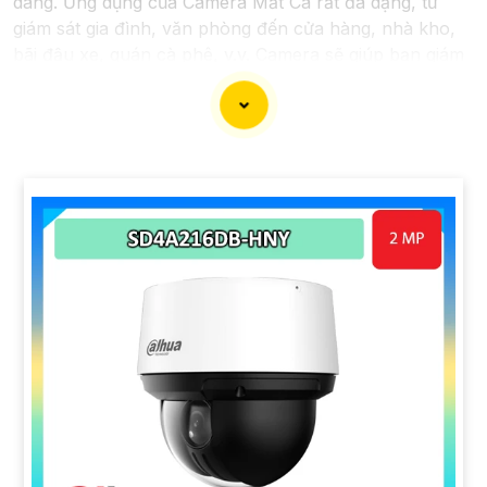
dàng. Ứng dụng của Camera Mắt Cá rất đa dạng, từ
giám sát gia đình, văn phòng đến cửa hàng, nhà kho,
bãi đậu xe, quán cà phê, v.v. Camera sẽ giúp bạn giám
sát và bảo vệ tài sản một cách hiệu quả và tiện lợi.
'