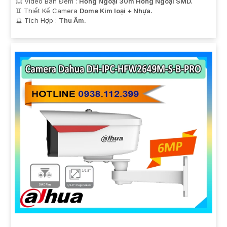
💥 Video Ban Đêm :
Hồng Ngoại 30m Hồng Ngoại SMD.
♊ Thiết Kế Camera
Dome Kim loại + Nhựa.
️🔮 Tích Hợp :
Thu Âm.