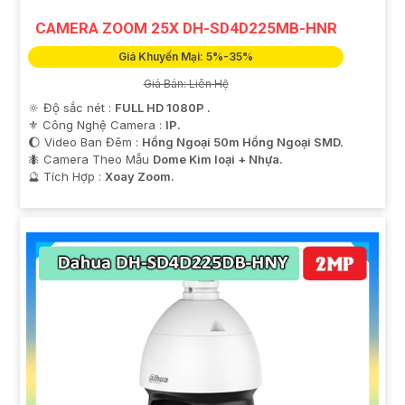
CAMERA ZOOM 25X DH-SD4D225MB-HNR
Giá Khuyến Mại: 5%-35%
Giá Bán: Liên Hệ
🔆 Độ sắc nét :
FULL HD 1080P .
⚜️ Công Nghệ Camera :
IP.
🌔 Video Ban Đêm :
Hồng Ngoại 50m Hồng Ngoại SMD.
🐜 Camera Theo Mẫu
Dome Kim loại + Nhựa.
️🔮 Tích Hợp :
Xoay Zoom.