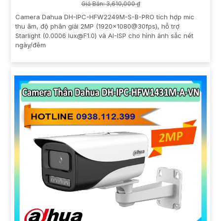
Giá Bán: 3,610,000 ₫
Camera Dahua DH-IPC-HFW2249M-S-B-PRO tích hợp mic
thu âm, độ phân giải 2MP (1920×1080@30fps), hỗ trợ
Starlight (0.0006 lux@F1.0) và AI-ISP cho hình ảnh sắc nét
ngày/đêm