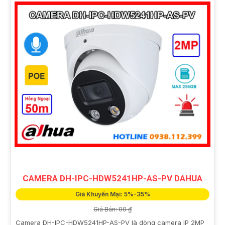
CAMERA DH-IPC-HDW5241HP-AS-PV DAHUA
Giá Khuyến Mại: 5%-35%
Giá Bán: 00 ₫
Camera DH-IPC-HDW5241HP-AS-PV là dòng camera IP 2MP