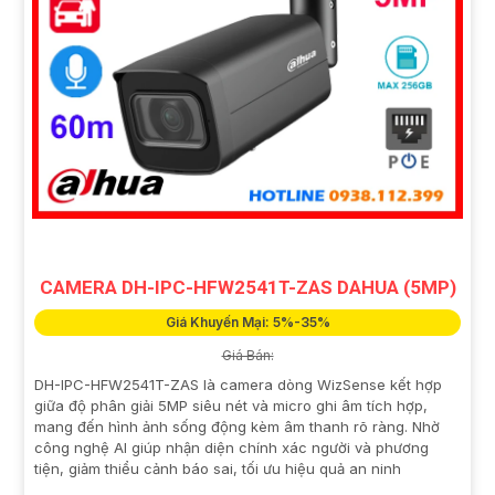
CAMERA DH-IPC-HFW2541T-ZAS DAHUA (5MP)
Giá Khuyến Mại: 5%-35%
Giá Bán:
DH-IPC-HFW2541T-ZAS là camera dòng WizSense kết hợp
giữa độ phân giải 5MP siêu nét và micro ghi âm tích hợp,
mang đến hình ảnh sống động kèm âm thanh rõ ràng. Nhờ
công nghệ AI giúp nhận diện chính xác người và phương
tiện, giảm thiểu cảnh báo sai, tối ưu hiệu quả an ninh