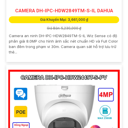
CAMERA DH-IPC-HDW2849TM-S-IL DAHUA
Giá Khuyến Mại: 3,661,000 ₫
Giá Bán: 5,230,000 ₫
Camera an ninh DH-IPC-HDW2849TM-S-IL Wiz Sense có độ
phân giải 8.0MP cho hình ảnh sắc nét chuẩn HD và Full Color
ban đêm trong phạm vi 30m. Camera quan sát hỗ trợ lưu trữ
thẻ...