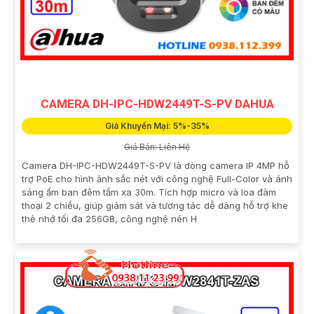
CAMERA DH-IPC-HDW2449T-S-PV DAHUA
Giá Khuyến Mại: 5%-35%
Giá Bán: Liên Hệ
Camera DH-IPC-HDW2449T-S-PV là dòng camera IP 4MP hỗ
trợ PoE cho hình ảnh sắc nét với công nghệ Full-Color và ánh
sáng ấm ban đêm tầm xa 30m. Tích hợp micro và loa đàm
thoại 2 chiều, giúp giám sát và tương tác dễ dàng hỗ trợ khe
thẻ nhớ tối đa 256GB, công nghệ nén H