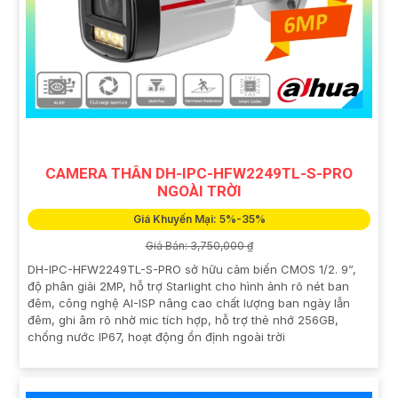
CAMERA THÂN DH-IPC-HFW2249TL-S-PRO
NGOÀI TRỜI
Giá Khuyến Mại: 5%-35%
Giá Bán: 3,750,000 ₫
DH-IPC-HFW2249TL-S-PRO sở hữu cảm biến CMOS 1/2. 9”,
độ phân giải 2MP, hỗ trợ Starlight cho hình ảnh rõ nét ban
đêm, công nghệ AI-ISP nâng cao chất lượng ban ngày lẫn
đêm, ghi âm rõ nhờ mic tích hợp, hỗ trợ thẻ nhớ 256GB,
chống nước IP67, hoạt động ổn định ngoài trời