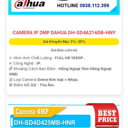
CAMERA IP 2MP DAHUA DH-SD4A216DB-HNY
Giá Khuyến Mại: 5%-35%
Giá Bán: Liên hệ
🔆 Hình Ành Chất Lượng :
FULL HD 1080P .
✳️ Công Nghệ :
IP.
🌈 Khoảng Cách Ban Đêm :
Hồng Ngoại 10m Hồng Ngoại
SMD.
🕉️ Loại Camera
Dome Kim loại + Nhựa.
️⌘ Điểm Nỗi Bật :
Thu Âm.