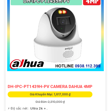
DH-IPC-PT1439H-PV CAMERA DAHUA 4MP
Giá Khuyến Mại: 1,617,000 ₫
Giá Bán: 2,310,000 ₫
️⚡ Độ sắc nét :
Ultra 2k + .