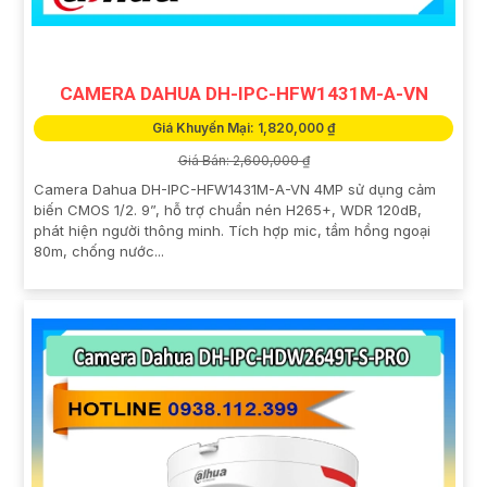
CAMERA DAHUA DH-IPC-HFW1431M-A-VN
Giá Khuyến Mại: 1,820,000 ₫
Giá Bán: 2,600,000 ₫
Camera Dahua DH-IPC-HFW1431M-A-VN 4MP sử dụng cảm
biến CMOS 1/2. 9”, hỗ trợ chuẩn nén H265+, WDR 120dB,
phát hiện người thông minh. Tích hợp mic, tầm hồng ngoại
80m, chống nước...