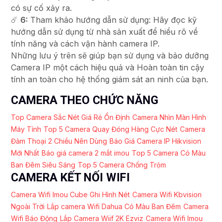
có sự cố xảy ra.
☄️
6:
Tham khảo hướng dẫn sử dụng: Hãy đọc kỹ
hướng dẫn sử dụng từ nhà sản xuất để hiểu rõ về
tính năng và cách vận hành camera IP.
Những lưu ý trên sẽ giúp bạn sử dụng và bảo dưỡng
Camera IP một cách hiệu quả và Hoàn toàn tin cậy
tính an toàn cho hệ thống giám sát an ninh của bạn.
CAMERA THEO CHỨC NĂNG
Top Camera Sắc Nét Giá Rẻ Ổn Định
Camera Nhìn Màn Hình
Máy Tính
Top 5 Camera Quay Đóng Hàng Cực Nét
Camera
Đàm Thoại 2 Chiều Nên Dùng
Báo Giá Camera IP Hikvision
Mới Nhất
Báo giá camera 2 mắt imou
Top 5 Camera Có Màu
Ban Đêm Siêu Sáng
Top 5 Camera Chống Trộm
CAMERA KẾT NỐI WIFI
Camera Wifi Imou Cube Ghi Hình Nét
Camera Wifi Kbvision
Ngoài Trời
Lắp camera Wifi Dahua Có Màu Ban Đêm
Camera
Wifi Báo Động
Lắp Camera Wiif 2K Ezviz
Camera Wifi Imou