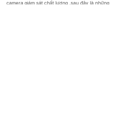
camera giám sát chất lượng ,sau đây là những
website lắp camera quan sát uy tín .
Liên Hệ
CÔNG TY TNHH TM-DV ĐẦU TƯ AN THÀNH
PHÁT
Đơn vị thi công lắp đặt hệ thống camera quan sát
chuyên nghiệp
51 Lũy Bán Bích, Phường Phú Thạnh, TP. Hồ
Chí Minh
0938112399