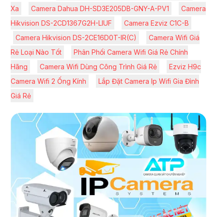
Xa
Camera Dahua DH-SD3E205DB-GNY-A-PV1
Camera
'
Hikvision DS-2CD1367G2H-LIUF
Camera Ezviz C1C-B
Camera Hikvision DS-2CE16D0T-IR(C)
Camera Wifi Giá
Rẻ Loại Nào Tốt
Phân Phối Camera Wifi Giá Rẻ Chính
Hãng
Camera Wifi Dùng Công Trình Giá Rẻ
Ezviz H9c
Camera Wifi 2 Ống Kính
Lắp Đặt Camera Ip Wifi Gia Đình
Giá Rẻ