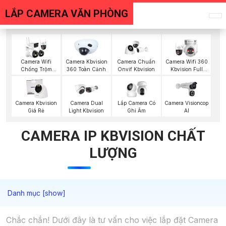
LẮP CAMERA VĂN PHÒNG
Camera Wifi
Camera Kbvision
Camera Chuẩn
Camera Wifi 360
Chống Trộm
360 Toàn Cảnh
Onvif Kbvision
Kbvision Full
Kbvision
Color
Camera Visioncop
Camera Kbvision
Camera Dual
Lắp Camera Có
Al
Giá Rẻ
Light Kbvision
Ghi Âm
CAMERA IP KBVISION CHẤT
LƯỢNG
Chắc chắn! Dưới đây là tư vấn cho việc lắp đặt Camera