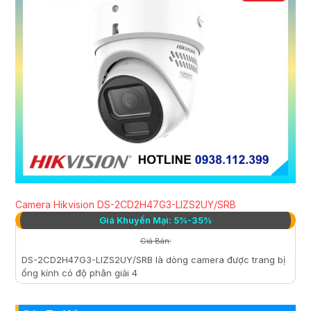
Camera Hikvision DS-2CD2H47G3-LIZS2UY/SRB
Giá Khuyến Mại: 5%-35%
Giá Bán:
DS-2CD2H47G3-LIZS2UY/SRB là dòng camera được trang bị
ống kính có độ phân giải 4