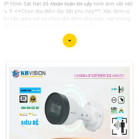
IP Hình Sát Nét để
Hoàn toàn tin cậy
hình ảnh sắt nét:
↳
1:
**Chọn địa điểm lắp đặt phù hợp**: Xác định vị
trí cần giám sát và chọn địa điểm phù hợp, nơi không
bị che khuất và có góc quan sát rộng.
2:
**Chọn camera chất lượng**: Chọn camera IP có
độ phân giải cao, ít nhất là 1080p để
Hoàn toàn tin cậy
hình ảnh sắt nét.
⚒
3:
**Kết nối mạng**: Đảm bảo có hệ thống mạng
ổn định và đủ băng thông để truyền tải hình ảnh mà
không gây giựt lag.
🀄
4:
**Điều chỉnh góc quay và zoom**: Cân nhắc điều
chỉnh góc quay của camera sao cho phủ đầy đủ khu
vực cần quan sát và thử nghiệm chất lượng hình ảnh
sau khi lắp đặt xong.
📷
5:
**Bảo mật thông tin**: Đảm bảo camera IP được
thiết lập bảo mật mạnh, như đổi mật khẩu mặc định và
cập nhật phần mềm thường xuyên.
🤖️
6:
**Lưu trữ dữ liệu**: Xác định phương pháp lưu
trữ hình ảnh, có thể lưu trữ trên đám mây hoặc thiết bị