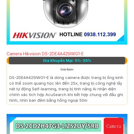
Camera Hikvision DS-2DE4A425IWG1-E
Giá Khuyến Mại: 5%-35%
Giá Bán:
DS-2DE4A425IWG1-E là dòng camera được trang bị ống kính
có thể zoom quang học lên đến 25x, trang bị công nghệ lấy
nét tự động Self-learning, trang bị tính năng Ai nhận diện
chính xác tích hợp AcuSearch khi kết hợp chung với đầu ghi
hình, nhìn ban đêm bằng hồng ngoại 50m