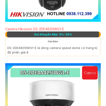
Camera Hikvision DS-2DE4825IWG1-E
Giá Khuyến Mại: 5%-35%
Giá Bán:
DS-2DE4825IWG1-E là dòng camera speed dome có trang bị
độ phân giải 8