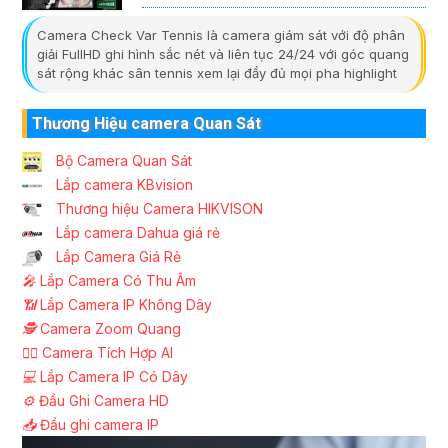
Camera Check Var Tennis là camera giám sát với độ phân
giải FullHD ghi hình sắc nét và liên tục 24/24 với góc quang
sát rộng khác sân tennis xem lại đầy đủ mọi pha highlight
Thương Hiệu camera Quan Sát
Bộ Camera Quan Sát
Lắp camera KBvision
Thương hiệu Camera HIKVISON
Lắp camera Dahua giá rẻ
Lắp Camera Giá Rẻ
️🎤️
Lắp Camera Có Thu Âm
📶
Lắp Camera IP Không Dây
🕵️
Camera Zoom Quang
🧛‍♀️
Camera Tích Hợp AI
💻
Lắp Camera IP Có Dây
⚙️
Đầu Ghi Camera HD
📥
Đầu ghi camera IP