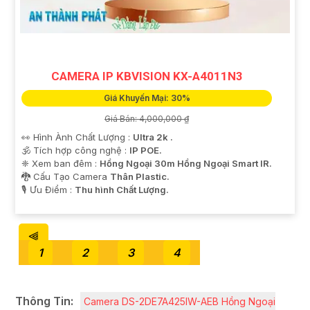
lưu trữ nội bộ.
❇️
7:
**Kiểm tra và bảo dưỡng định kỳ**: Thực hiện
kiểm tra và bảo dưỡng camera định kỳ để
Hoàn toàn
tin cậy
hoạt động ổn định và duy trì chất lượng hình
CAMERA IP KBVISION KX-A4011N3
ảnh sắc nét.
Hy vọng những thông tin trên sẽ giúp bạn hiểu rõ hơn
Giá Khuyến Mại: 30%
về việc lắp đặt Camera IP Hình Sát Nét. Nếu cần thêm
Giá Bán: 4,000,000 ₫
thông tin hay có bất kỳ câu hỏi nào khác, bạn hãy
👀 Hình Ành Chất Lượng :
Ultra 2k .
thoải mái hỏi để được tư vấn chi tiết hơn nhé!
🕉️ Tích hợp công nghệ :
IP POE.
❈ Xem ban đêm :
Hồng Ngoại 30m Hồng Ngoại Smart IR.
🐉️ Cấu Tạo Camera
Thân Plastic.
️🎙 Ưu Điểm :
Thu hình Chất Lượng.
⫷
1
2
3
4
Thông Tin:
Camera DS-2DE7A425IW-AEB Hồng Ngoại