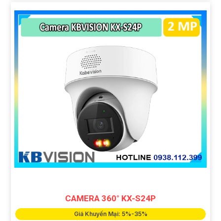
CAMERA 360° KX-S24P
Giá Khuyến Mại: 5%-35%