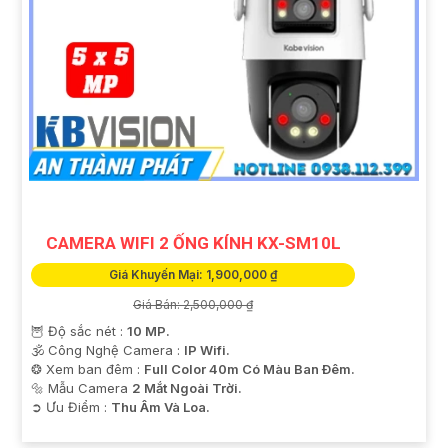
CAMERA WIFI 2 ỐNG KÍNH KX-SM10L
Giá Khuyến Mại: 1,900,000 ₫
Giá Bán: 2,500,000 ₫
🦉 Độ sắc nét :
10 MP.
🕉️ Công Nghệ Camera :
IP Wifi.
❂ Xem ban đêm :
Full Color 40m Có Màu Ban Ðêm.
🔩 Mẫu Camera
2 Mắt Ngoài Trời.
️➲ Ưu Điểm :
Thu Âm Và Loa.