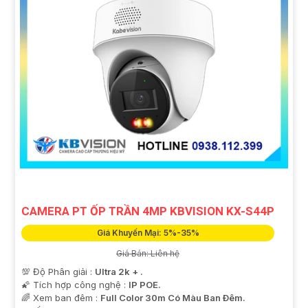
CAMERA PT ỐP TRẦN 4MP KBVISION KX-S44P
Giá Khuyến Mại: 5%-35%
Giá Bán: Liên hệ
💯 Độ Phân giải :
Ultra 2k + .
🌠 Tích hợp công nghệ :
IP POE.
🌈 Xem ban đêm :
Full Color 30m Có Màu Ban Ðêm.