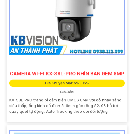
CAMERA WI-FI KX-S8L-PRO NHÌN BAN ĐÊM 8MP
Giá Khuyến Mại: 5%-35%
Giá Bán:
KX-S8L-PRO trang bị cảm biến CMOS 8MP với độ nhạy sáng
siêu thấp, ống kính cố định 3. 6mm góc rộng 82. 9°, hỗ trợ
quay quét tự động, Auto Tracking theo dõi đối tượng