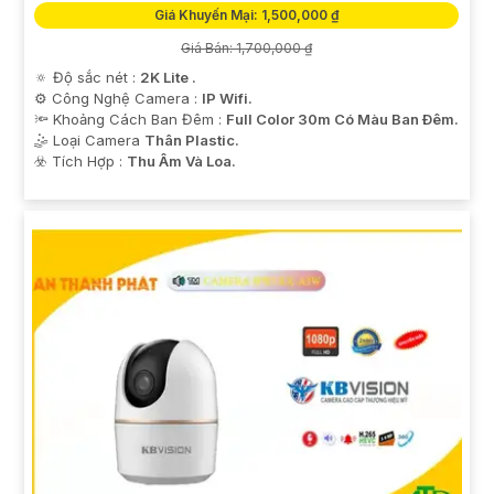
Giá Khuyến Mại: 1,500,000 ₫
Giá Bán: 1,700,000 ₫
🔅 Độ sắc nét :
2K Lite .
⚙ Công Nghệ Camera :
IP Wifi.
🔦 Khoảng Cách Ban Đêm :
Full Color 30m Có Màu Ban Ðêm.
🤹 Loại Camera
Thân Plastic.
️☣️ Tích Hợp :
Thu Âm Và Loa.