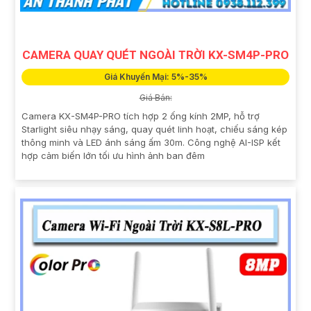
CAMERA QUAY QUÉT NGOÀI TRỜI KX-SM4P-PRO
Giá Khuyến Mại: 5%-35%
Giá Bán:
Camera KX-SM4P-PRO tích hợp 2 ống kính 2MP, hỗ trợ
Starlight siêu nhạy sáng, quay quét linh hoạt, chiếu sáng kép
thông minh và LED ánh sáng ấm 30m. Công nghệ AI-ISP kết
hợp cảm biến lớn tối ưu hình ảnh ban đêm