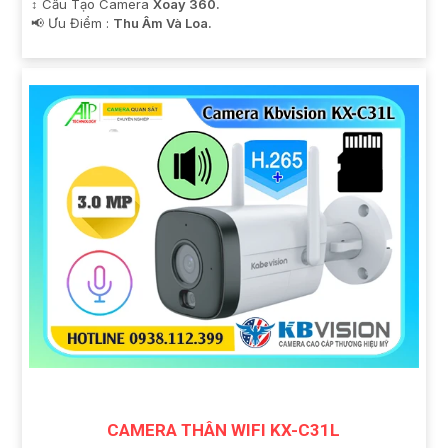
↕️ Cấu Tạo Camera
Xoay 360.
️📢 Ưu Điểm :
Thu Âm Và Loa.
CAMERA THÂN WIFI KX-C31L