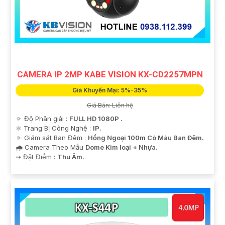
'
CAMERA IP 2MP KABE VISION KX-CD2257MPN
Giá Khuyến Mại: 5%-35%
Giá Bán: Liên hệ
🔅 Độ Phân giải :
FULL HD 1080P .
⚛️ Trang Bị Công Nghệ :
IP.
🔅 Giám sát Ban Đêm :
Hồng Ngoại 100m Có Màu Ban Ðêm.
🌧️ Camera Theo Mẫu
Dome Kim loại + Nhựa.
️⇝ Đặt Điểm :
Thu Âm.