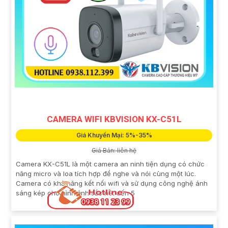
CAMERA WIFI KBVISION KX-C51L
Giá Khuyến Mại: 5%-35%
Giá Bán: liên hệ
Camera KX-C51L là một camera an ninh tiện dụng có chức
năng micro và loa tích hợp để nghe và nói cùng một lúc.
Camera có khả năng kết nối wifi và sử dụng công nghệ ánh
sáng kép cho hình ảnh sắc nét đến 5