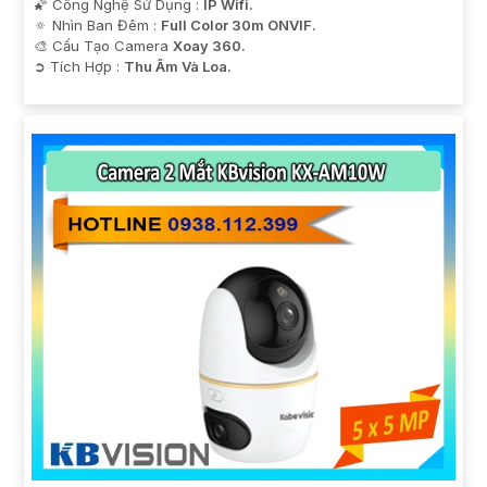
🌠 Công Nghệ Sử Dụng :
IP Wifi.
🔅 Nhìn Ban Đêm :
Full Color 30m ONVIF.
🎨 Cấu Tạo Camera
Xoay 360.
️➲ Tích Hợp :
Thu Âm Và Loa.