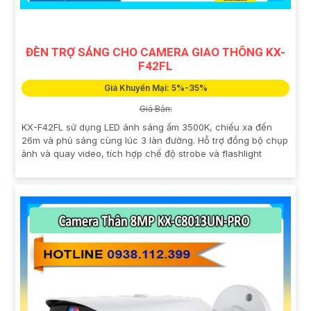
ĐÈN TRỢ SÁNG CHO CAMERA GIAO THÔNG KX-
F42FL
Giá Khuyến Mại: 5%-35%
Giá Bán:
KX-F42FL sử dụng LED ánh sáng ấm 3500K, chiếu xa đến
26m và phủ sáng cùng lúc 3 làn đường. Hỗ trợ đồng bộ chụp
ảnh và quay video, tích hợp chế độ strobe và flashlight