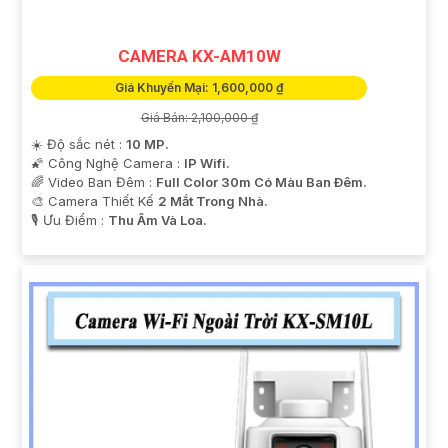
CAMERA KX-AM10W
Giá Khuyến Mại: 1,600,000 ₫
Giá Bán: 2,100,000 ₫
☀️ Độ sắc nét :
10 MP.
🌠 Công Nghệ Camera :
IP Wifi.
🌈 Video Ban Đêm :
Full Color 30m Có Màu Ban Ðêm.
🎨 Camera Thiết Kế
2 Mắt Trong Nhà.
️🎙 Ưu Điểm :
Thu Âm Và Loa.