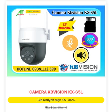
CAMERA KBVISION KX-S5L
Giá Khuyến Mại: 5%-35%
Giá Bán: liên hệ