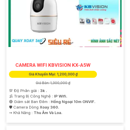
CAMERA WIFI KBVISION KX-A5W
Giá Khuyến Mại: 1,200,000 ₫
Giá Bán: 1,300,000 ₫
💯 Độ Phân giải :
3k .
🕉️ Trang Bị Công Nghệ :
IP Wifi.
🔴 Giám sát Ban Đêm :
Hồng Ngoại 10m ONVIF.
🛡 Camera Dòng
Xoay 360.
️⇝ Khả Năng :
Thu Âm Và Loa.