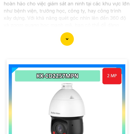
hoàn hảo cho việc giám sát an ninh tại các khu vực lớn
như bệnh viện, trường học, công ty, hay công trình
xây dựng. Với khả năng quét góc nhìn lên đến 360 độ
và zoom quang học mạnh mẽ, bạn có thể dễ dàng
giám sát toàn bộ khu vực một cách chi tiết và chính
xác. Camera còn tích hợp nhiều tính năng thông minh
như nhận diện khuôn mặt, cảnh báo chuyển động và
ghi hình chất lượng cao, giúp bạn bảo vệ tài sản và
người thân một cách hiệu quả. Với thiết kế chắc chắn
và khả năng hoạt động ổn định, Camera Speed Dome
Giám Sát Toàn Cảnh đáng để bạn cân nhắc khi cần
một giải pháp an ninh đáng tin cậy.