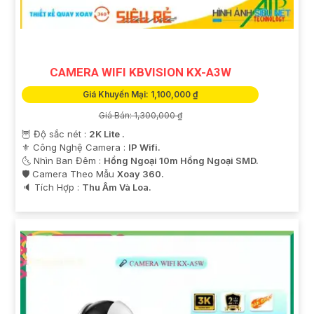
CAMERA WIFI KBVISION KX-A3W
Giá Khuyến Mại: 1,100,000 ₫
Giá Bán: 1,300,000 ₫
🦉 Độ sắc nét :
2K Lite .
⚜️ Công Nghệ Camera :
IP Wifi.
🌜 Nhìn Ban Đêm :
Hồng Ngoại 10m Hồng Ngoại SMD.
🛡 Camera Theo Mẫu
Xoay 360.
️🔈 Tích Hợp :
Thu Âm Và Loa.