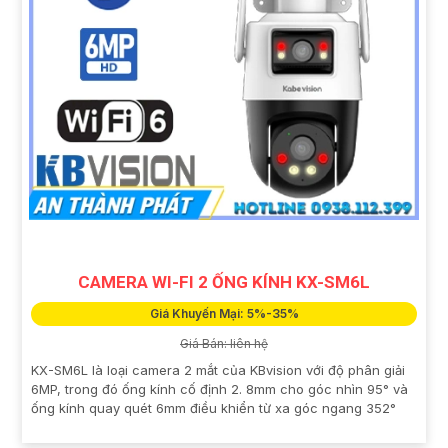
CAMERA WI-FI 2 ỐNG KÍNH KX-SM6L
Giá Khuyến Mại: 5%-35%
Giá Bán: liên hệ
KX-SM6L là loại camera 2 mắt của KBvision với độ phân giải
6MP, trong đó ống kính cố định 2. 8mm cho góc nhìn 95° và
ống kính quay quét 6mm điều khiển từ xa góc ngang 352°