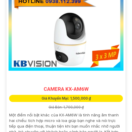
CAMERA KX-AM6W
Giá Khuyến Mại: 1,500,000 ₫
Giá Bán: 1,700,000 ₫
Một điểm nổi bật khác của KX‑AM6W là tính năng âm thanh
hai chiều: tích hợp micro và loa giúp bạn nghe và nói trực
tiếp qua điện thoại, thuận tiện khi bạn muốn nhắc nhở người
nhà, trò chuyện với khách hoặc cảnh báo người lạ. Kết hợp