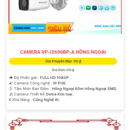
CAMERA VP-I2696BP-A HỒNG NGOẠI
Giá Khuyến Mại: 00 ₫
Giá Bán: 00 ₫
👁 Độ Phân giải :
FULL HD 1080P .
🌠 Camera Công nghệ :
IP POE.
🌛 Tầm Nhìn Ban Đêm :
Hồng Ngoại 60m Hồng Ngoại SMD.
🕉️ Camera Thiết Kế
Dome Kim loại.
️₤ Khả Năng :
Công Nghệ AI.