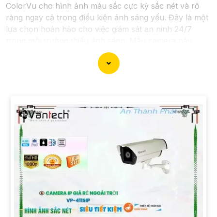
ColorVu cho hình ảnh màu sắc cực kỳ sắc nét và rõ
ràng ngay cả trong điều kiện ánh sáng yếu. Đây là một
lựa chọn hoàn hảo cho việc giám sát an ninh 24/7
trong môi trường thiếu ánh sáng. Mẫu camera này
được thiết kế hiện đại, dễ lắp đặt và cài đặt, phù hợp
với nhiều không gian như văn phòng, cửa hàng, gia
đình, hay nhà kho. Camera Quan Sát IP ColorVu cung
cấp khả năng quan sát từ xa qua hệ thống mạng
internet, giúp bạn dễ dàng theo dõi mọi hoạt động mọi
lúc mọi nơi thông qua ứng dụng di động.