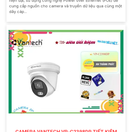
hiện đại, sử dụng công nghệ Power over Ethernet (POE) để
cung cấp nguồn cho camera và truyền dữ liệu qua cùng một
dây cáp...
CAMERA VANTECH VP-C2398DP TIẾT KIỆM