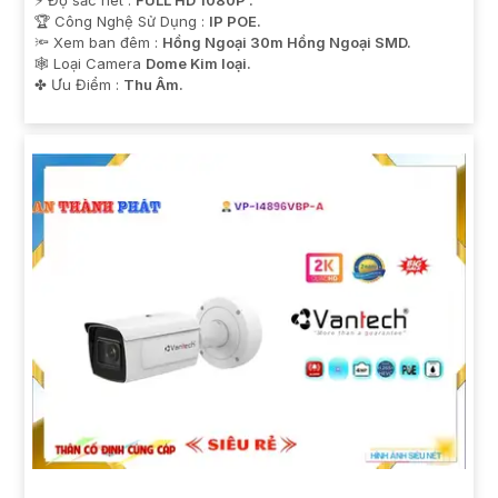
🏆 Công Nghệ Sử Dụng :
IP POE.
🔦 Xem ban đêm :
Hồng Ngoại 30m Hồng Ngoại SMD.
🕸️ Loại Camera
Dome Kim loại.
️✤ Ưu Điểm :
Thu Âm.