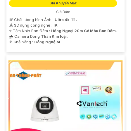
Giá Khuyến Mại:
Giá Bán:
💯 Chất lượng hình Ảnh :
Ultra 4k 👍🏾 .
🕉️ Sử dụng công nghệ :
IP.
⭐ Tầm Nhìn Ban Đêm :
Hồng Ngoại 20m Có Màu Ban Ðêm.
🌧️ Camera Dòng
Thân Kim loại.
️☣️ Khả Năng :
Công Nghệ AI.