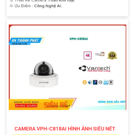
🔩 Thiết Kế Camera
Thân Kim loại.
️💠 Ưu Điểm :
Công Nghệ AI.
CAMERA VPH-C818AI HÌNH ẢNH SIÊU NÉT