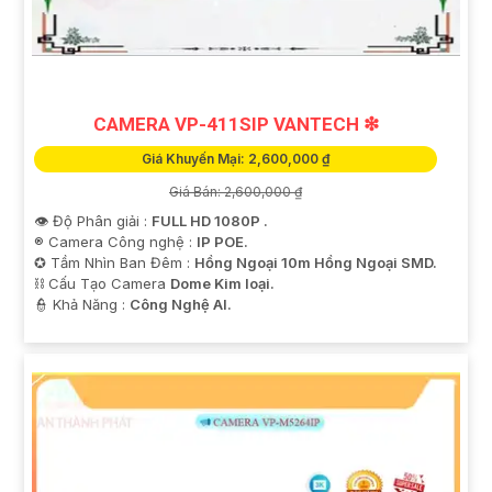
'
CAMERA VP-411SIP VANTECH ❇
Giá Khuyến Mại: 2,600,000 ₫
Giá Bán: 2,600,000 ₫
👁 Độ Phân giải :
FULL HD 1080P .
®️ Camera Công nghệ :
IP POE.
✪ Tầm Nhìn Ban Đêm :
Hồng Ngoại 10m Hồng Ngoại SMD.
⛓ Cấu Tạo Camera
Dome Kim loại.
️👮 Khả Năng :
Công Nghệ AI.