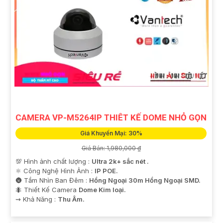
CAMERA VP-M5264IP THIÊT KẾ DOME NHỎ GỌN
Giá Khuyến Mại: 30%
Giá Bán: 1,980,000 ₫
💯 Hình ảnh chất lượng :
Ultra 2k+ sắc nét .
⚛️ Công Nghệ Hình Ảnh :
IP POE.
🌚 Tầm Nhìn Ban Đêm :
Hồng Ngoại 30m Hồng Ngoại SMD.
🐜 Thiết Kế Camera
Dome Kim loại.
️⇝ Khả Năng :
Thu Âm.