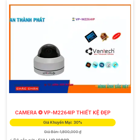
CAMERA ❂ VP-M2264IP THIẾT KỆ ĐẸP
Giá Khuyến Mại: 30%
Giá Bán: 1,800,000 ₫
️⚡ Độ sắc nét :
FULL HD 1080P .