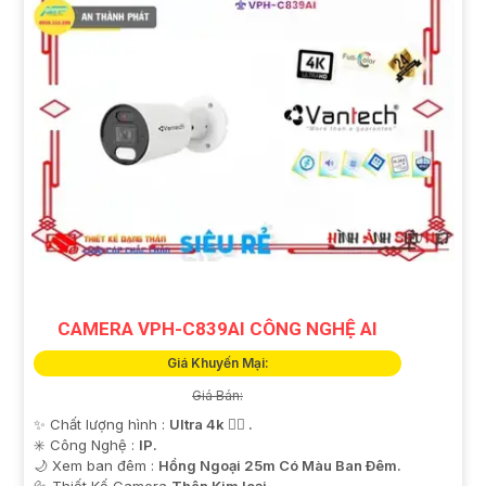
CAMERA VPH-C839AI CÔNG NGHỆ AI
Giá Khuyến Mại:
Giá Bán:
✨ Chất lượng hình :
Ultra 4k 👍🏾 .
✳️ Công Nghệ :
IP.
🌙 Xem ban đêm :
Hồng Ngoại 25m Có Màu Ban Ðêm.