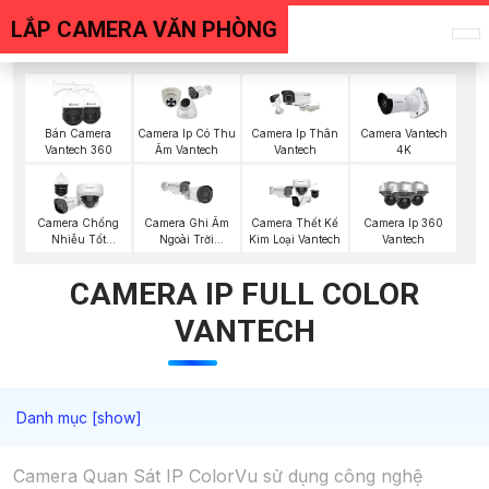
LẮP CAMERA VĂN PHÒNG
Bán Camera
Camera Ip Có Thu
Camera Ip Thân
Camera Vantech
Vantech 360
Âm Vantech
Vantech
4K
Camera Chống
Camera Ghi Âm
Camera Thết Kế
Camera Ip 360
Nhiễu Tốt
Ngoài Trời
Kim Loại Vantech
Vantech
Vantech
Vantech
CAMERA IP FULL COLOR
VANTECH
Camera Quan Sát IP ColorVu sử dụng công nghệ