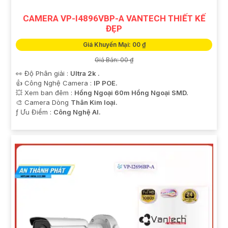
CAMERA VP-I4896VBP-A VANTECH THIẾT KẾ
ĐẸP
Giá Khuyến Mại: 00 ₫
Giá Bán: 00 ₫
👀 Độ Phân giải :
Ultra 2k .
👍 Công Nghệ Camera :
IP POE.
💥 Xem ban đêm :
Hồng Ngoại 60m Hồng Ngoại SMD.
🎨 Camera Dòng
Thân Kim loại.
️ƒ Ưu Điểm :
Công Nghệ AI.