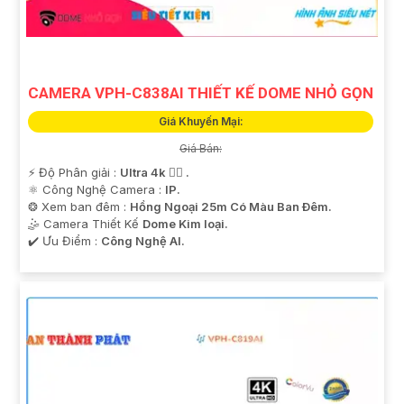
CAMERA VPH-C838AI THIẾT KẾ DOME NHỎ GỌN
Giá Khuyến Mại:
Giá Bán:
️⚡ Độ Phân giải :
Ultra 4k 👍🏾 .
⚛️ Công Nghệ Camera :
IP.
❂ Xem ban đêm :
Hồng Ngoại 25m Có Màu Ban Ðêm.
🤹 Camera Thiết Kế
Dome Kim loại.
️✔️ Ưu Điểm :
Công Nghệ AI.