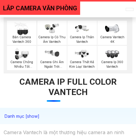
LẮP CAMERA VĂN PHÒNG
Bán Camera
Camera Ip Có Thu
Camera Ip Thân
Camera Vantech
Vantech 360
Âm Vantech
Vantech
4K
Camera Chống
Camera Ghi Âm
Camera Thết Kế
Camera Ip 360
Nhiễu Tốt
Ngoài Trời
Kim Loại Vantech
Vantech
Vantech
Vantech
CAMERA IP FULL COLOR
VANTECH
Camera Vantech là một thương hiệu camera an ninh