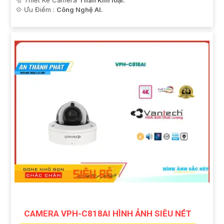
🔩 Thiết Kế Camera
Thân Kim loại.
️💠 Ưu Điểm :
Công Nghệ AI.
CAMERA VPH-C818AI HÌNH ẢNH SIÊU NÉT