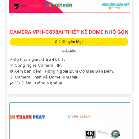
CAMERA VPH-C838AI THIẾT KẾ DOME NHỎ GỌN
Giá Khuyến Mại:
Giá Bán:
️⚡ Độ Phân giải :
Ultra 4k 👍🏾 .
⚛️ Công Nghệ Camera :
IP.
❂ Xem ban đêm :
Hồng Ngoại 25m Có Màu Ban Ðêm.
🤹 Camera Thiết Kế
Dome Kim loại.
️✔️ Ưu Điểm :
Công Nghệ AI.