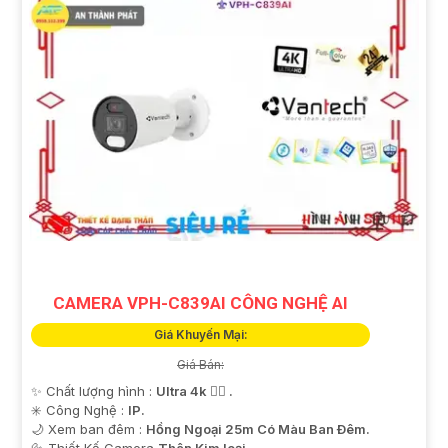
CAMERA VPH-C839AI CÔNG NGHỆ AI
Giá Khuyến Mại:
Giá Bán:
✨ Chất lượng hình :
Ultra 4k 👍🏾 .
✳️ Công Nghệ :
IP.
🌙 Xem ban đêm :
Hồng Ngoại 25m Có Màu Ban Ðêm.