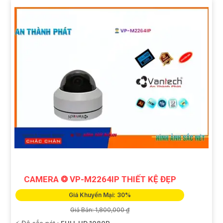
CAMERA ❂ VP-M2264IP THIẾT KỆ ĐẸP
Giá Khuyến Mại: 30%
Giá Bán: 1,800,000 ₫
️⚡ Độ sắc nét :
FULL HD 1080P .