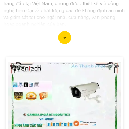
hàng đầu tại Việt Nam, chúng được thiết kế với công
nghệ hiện đại và chất lượng cao để khẳng định an ninh
và giám sát tốt cho ngôi nhà, cửa hàng, văn phòng
hoặc doanh nghiệp của bạn.
Vantech Việt Nam cung cấp các dòng sản phẩm
camera giám sát chất lượng cao như camera IP,
camera HD-TVI, camera AHD, camera wifi, camera
thông minh, và nhiều hơn nữa. Các sản phẩm của
Vantech được sản xuất theo tiêu chuẩn chất lượng cao,
đáng tin cậy và dễ sử dụng.
Điểm mạnh của Camera Vantech là chất lượng dịch vụ
tốt và hỗ trợ khách hàng chu đáo. Đội ngũ nhân viên
kỹ thuật chuyên nghiệp của Vantech sẽ giúp bạn lựa
chọn giải pháp camera phù hợp với nhu cầu và ngân
sách của bạn.
Nếu bạn đang tìm kiếm một giải pháp giám sát an ninh
tốt cho ngôi nhà hoặc doanh nghiệp của mình, Camera
Vantech Việt Nam là một lựa chọn hàng đầu mà bạn có
thể tin tưởng.