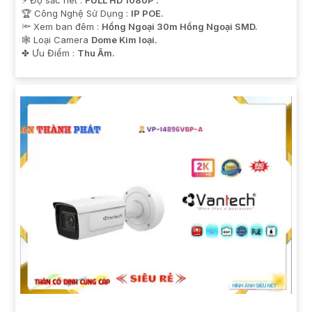
🏆 Công Nghệ Sử Dụng :
IP POE.
🔦 Xem ban đêm :
Hồng Ngoại 30m Hồng Ngoại SMD.
🕸️ Loại Camera
Dome Kim loại.
️✤ Ưu Điểm :
Thu Âm.