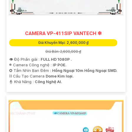
CAMERA VP-411SIP VANTECH ❇
Giá Khuyến Mại: 2,600,000 ₫
Giá Bán: 2,600,000 ₫
👁 Độ Phân giải :
FULL HD 1080P .
®️ Camera Công nghệ :
IP POE.
'
✪ Tầm Nhìn Ban Đêm :
Hồng Ngoại 10m Hồng Ngoại SMD.
⛓ Cấu Tạo Camera
Dome Kim loại.
️👮 Khả Năng :
Công Nghệ AI.