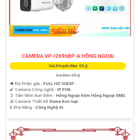
CAMERA VP-I2696BP-A HỒNG NGOẠI
Giá Khuyến Mại: 00 ₫
Giá Bán: 00 ₫
👁 Độ Phân giải :
FULL HD 1080P .
🌠 Camera Công nghệ :
IP POE.
🌛 Tầm Nhìn Ban Đêm :
Hồng Ngoại 60m Hồng Ngoại SMD.
🕉️ Camera Thiết Kế
Dome Kim loại.
️₤ Khả Năng :
Công Nghệ AI.