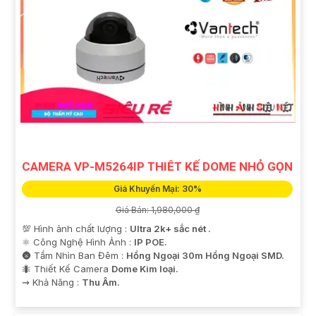
CAMERA VP-M5264IP THIÊT KẾ DOME NHỎ GỌN
Giá Khuyến Mại: 30%
Giá Bán: 1,980,000 ₫
💯 Hình ảnh chất lượng :
Ultra 2k+ sắc nét .
⚛️ Công Nghệ Hình Ảnh :
IP POE.
🌚 Tầm Nhìn Ban Đêm :
Hồng Ngoại 30m Hồng Ngoại SMD.
🐜 Thiết Kế Camera
Dome Kim loại.
️⇝ Khả Năng :
Thu Âm.