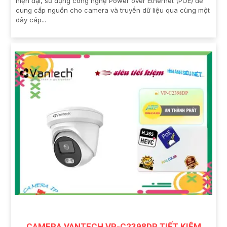
hiện đại, sử dụng công nghệ Power over Ethernet (POE) để
cung cấp nguồn cho camera và truyền dữ liệu qua cùng một
dây cáp...
CAMERA VANTECH VP-C2398DP TIẾT KIỆM