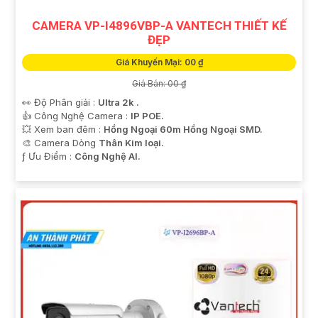
CAMERA VP-I4896VBP-A VANTECH THIẾT KẾ
ĐẸP
Giá Khuyến Mại: 00 ₫
Giá Bán: 00 ₫
👀 Độ Phân giải :
Ultra 2k .
👍 Công Nghệ Camera :
IP POE.
💥 Xem ban đêm :
Hồng Ngoại 60m Hồng Ngoại SMD.
🎨 Camera Dòng
Thân Kim loại.
️ƒ Ưu Điểm :
Công Nghệ AI.