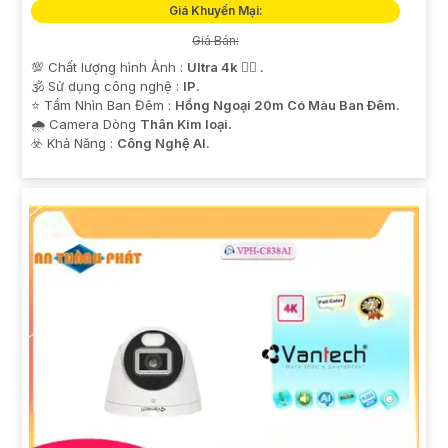
Giá Khuyến Mại:
Giá Bán:
💯 Chất lượng hình Ảnh :
Ultra 4k 👍🏾 .
🕉️ Sử dụng công nghệ :
IP.
⭐ Tầm Nhìn Ban Đêm :
Hồng Ngoại 20m Có Màu Ban Ðêm.
🌧️ Camera Dòng
Thân Kim loại.
️☣️ Khả Năng :
Công Nghệ AI.