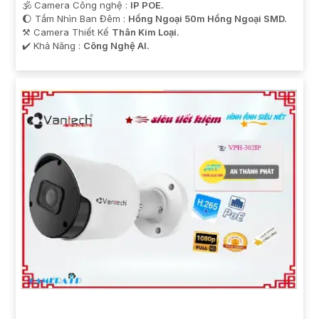
🕉️ Camera Công nghệ :
IP POE.
🌔 Tầm Nhìn Ban Đêm :
Hồng Ngoại 50m Hồng Ngoại SMD.
⚒ Camera Thiết Kế
Thân Kim Loại.
️✔️ Khả Năng :
Công Nghệ AI.