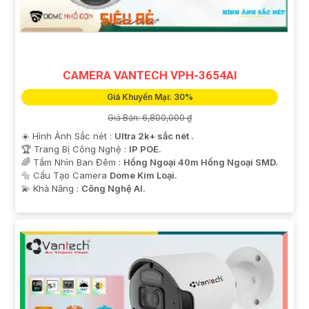
'
CAMERA VANTECH VPH-3654AI
Giá Khuyến Mại: 30%
Giá Bán: 6,800,000 ₫
☀️ Hình Ảnh Sắc nét :
Ultra 2k+ sắc nét .
🏆 Trang Bị Công Nghệ :
IP POE.
🌈 Tầm Nhìn Ban Đêm :
Hồng Ngoại 40m Hồng Ngoại SMD.
🔩 Cấu Tạo Camera
Dome Kim Loại.
️💫 Khả Năng :
Công Nghệ AI.