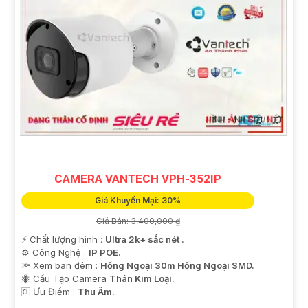
CAMERA VANTECH VPH-352IP
Giá Khuyến Mại: 30%
Giá Bán: 3,400,000 ₫
️⚡ Chất lượng hình :
Ultra 2k+ sắc nét .
⚙ Công Nghệ :
IP POE.
🔦 Xem ban đêm :
Hồng Ngoại 30m Hồng Ngoại SMD.
🐜 Cấu Tạo Camera
Thân Kim Loại.
️🆑 Ưu Điểm :
Thu Âm.