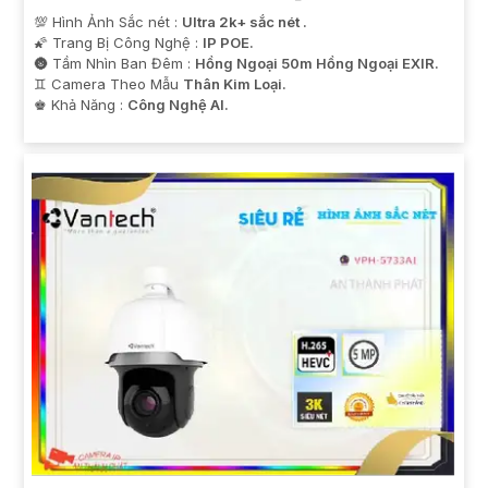
💯 Hình Ảnh Sắc nét :
Ultra 2k+ sắc nét .
🌠 Trang Bị Công Nghệ :
IP POE.
🌚 Tầm Nhìn Ban Đêm :
Hồng Ngoại 50m Hồng Ngoại EXIR.
♊ Camera Theo Mẫu
Thân Kim Loại.
️♚ Khả Năng :
Công Nghệ AI.