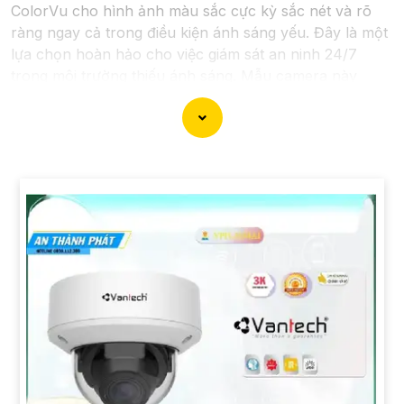
ColorVu cho hình ảnh màu sắc cực kỳ sắc nét và rõ
ràng ngay cả trong điều kiện ánh sáng yếu. Đây là một
lựa chọn hoàn hảo cho việc giám sát an ninh 24/7
trong môi trường thiếu ánh sáng. Mẫu camera này
được thiết kế hiện đại, dễ lắp đặt và cài đặt, phù hợp
với nhiều không gian như văn phòng, cửa hàng, gia
đình, hay nhà kho. Camera Quan Sát IP ColorVu cung
cấp khả năng quan sát từ xa qua hệ thống mạng
internet, giúp bạn dễ dàng theo dõi mọi hoạt động mọi
lúc mọi nơi thông qua ứng dụng di động.