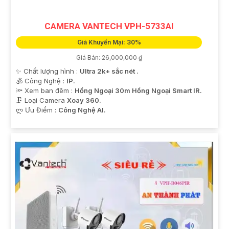
CAMERA VANTECH VPH-5733AI
Giá Khuyến Mại: 30%
Giá Bán: 26,000,000 ₫
✨ Chất lượng hình :
Ultra 2k+ sắc nét .
🕉️ Công Nghệ :
IP.
🔦 Xem ban đêm :
Hồng Ngoại 30m Hồng Ngoại Smart IR.
🗜️ Loại Camera
Xoay 360.
️ლ Ưu Điểm :
Công Nghệ AI.