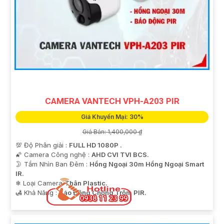
CAMERA VANTECH VPH-A203 PIR
Giá Khuyến Mại: 30%
Giá Bán: 1,400,000 ₫
💯 Độ Phân giải :
FULL HD 1080P .
🌠 Camera Công nghệ :
AHD CVI TVI BCS.
🌛 Tầm Nhìn Ban Đêm :
Hồng Ngoại 30m Hồng Ngoại Smart
IR.
❄ Loại Camera
Thân Plastic.
️🛃 Khả Năng :
Báo Động Chống Trộm PIR.