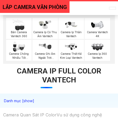
LẮP CAMERA VĂN PHÒNG
Bán Camera
Camera Ip Có Thu
Camera Ip Thân
Camera Vantech
Vantech 360
Âm Vantech
Vantech
4K
Camera Chống
Camera Ghi Âm
Camera Thết Kế
Camera Ip 360
Nhiễu Tốt
Ngoài Trời
Kim Loại Vantech
Vantech
Vantech
Vantech
CAMERA IP FULL COLOR
VANTECH
Camera Quan Sát IP ColorVu sử dụng công nghệ