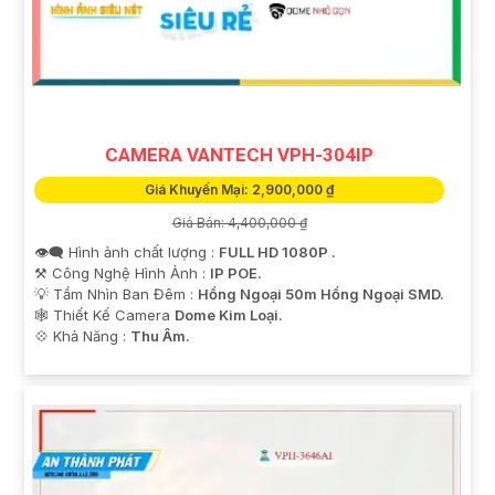
CAMERA VANTECH VPH-304IP
Giá Khuyến Mại: 2,900,000 ₫
Giá Bán: 4,400,000 ₫
👁️‍🗨 Hình ảnh chất lượng :
FULL HD 1080P .
⚒ Công Nghệ Hình Ảnh :
IP POE.
💡 Tầm Nhìn Ban Đêm :
Hồng Ngoại 50m Hồng Ngoại SMD.
🕸️ Thiết Kế Camera
Dome Kim Loại.
️💠 Khả Năng :
Thu Âm.