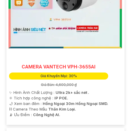
CAMERA VANTECH VPH-3655AI
Giá Khuyến Mại: 30%
Giá Bán: 4,600,000 ₫
✨ Hình Ành Chất Lượng :
Ultra 2k+ sắc nét .
⚛️ Tích hợp công nghệ :
IP POE.
🌙 Xem ban đêm :
Hồng Ngoại 30m Hồng Ngoại SMD.
⛓ Camera Theo Mẫu
Thân Kim Loại.
️📡 Ưu Điểm :
Công Nghệ AI.