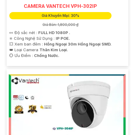
CAMERA VANTECH VPH-302IP
Giá Khuyến Mại: 30%
Giá Bán: 1,800,000 ₫
👀 Độ sắc nét :
FULL HD 1080P .
✳️ Công Nghệ Sử Dụng :
IP POE.
💥 Xem ban đêm :
Hồng Ngoại 30m Hồng Ngoại SMD.
👑 Loại Camera
Thân Kim Loại.
️💮 Ưu Điểm :
Chống Nước.