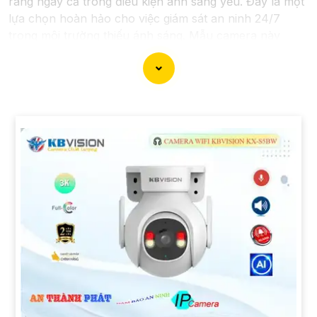
ràng ngay cả trong điều kiện ánh sáng yếu. Đây là một
lựa chọn hoàn hảo cho việc giám sát an ninh 24/7
trong môi trường thiếu ánh sáng. Mẫu camera này
được thiết kế hiện đại, dễ lắp đặt và cài đặt, phù hợp
với nhiều không gian như văn phòng, cửa hàng, gia
đình, hay nhà kho. Camera Quan Sát IP ColorVu cung
cấp khả năng quan sát từ xa qua hệ thống mạng
internet, giúp bạn dễ dàng theo dõi mọi hoạt động mọi
lúc mọi nơi thông qua ứng dụng di động.
'