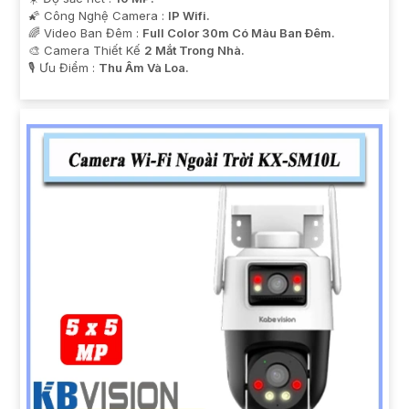
🌠 Công Nghệ Camera :
IP Wifi.
🌈 Video Ban Đêm :
Full Color 30m Có Màu Ban Ðêm.
🎨 Camera Thiết Kế
2 Mắt Trong Nhà.
️🎙 Ưu Điểm :
Thu Âm Và Loa.