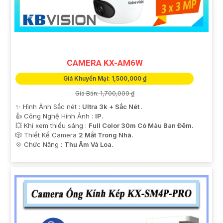
CAMERA KX-AM6W
Giá Khuyến Mại: 1,500,000 ₫
Giá Bán: 1,700,000 ₫
✨ Hình Ảnh Sắc nét :
Ultra 3k + Sắc Nét .
👍 Công Nghệ Hình Ảnh :
IP.
💥 Khi xem thiếu sáng :
Full Color 30m Có Màu Ban Ðêm.
🎲 Thiết Kế Camera
2 Mắt Trong Nhà.
️💠 Chức Năng :
Thu Âm Và Loa.