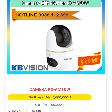
CAMERA KX-AM10W
Giá Khuyến Mại: 1,600,000 ₫
Giá Bán: 2,100,000 ₫
☀️ Độ sắc nét :
10 MP.