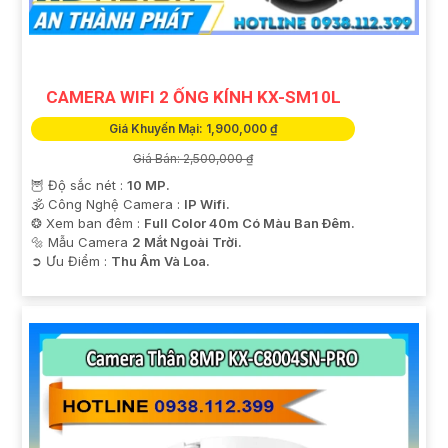
CAMERA WIFI 2 ỐNG KÍNH KX-SM10L
Giá Khuyến Mại: 1,900,000 ₫
Giá Bán: 2,500,000 ₫
🦉 Độ sắc nét :
10 MP.
🕉️ Công Nghệ Camera :
IP Wifi.
❂ Xem ban đêm :
Full Color 40m Có Màu Ban Ðêm.
🔩 Mẫu Camera
2 Mắt Ngoài Trời.
️➲ Ưu Điểm :
Thu Âm Và Loa.