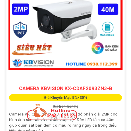
CAMERA KBVISION KX-CDAF2093ZN3-B
Giá Khuyến Mại: 5%-35%
Giá Bán: liên hệ
Camera KX-CDAF2093ZN3-B sở hữu độ phân giải 2MP cho
hình ảnh sắc nét và chi tiết vượt trội. Đèn LED tầm xa 40m
giúp quan sát ban đêm có màu rõ ràng ngay cả trong điều
kiện ánh sáng yếu