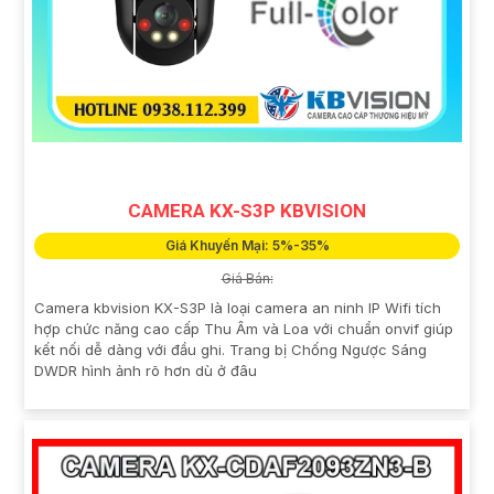
CAMERA KX-S3P KBVISION
Giá Khuyến Mại: 5%-35%
Giá Bán:
Camera kbvision KX-S3P là loại camera an ninh IP Wifi tích
hợp chức năng cao cấp Thu Âm và Loa với chuẩn onvif giúp
kết nối dễ dàng với đầu ghi. Trang bị Chống Ngược Sáng
DWDR hình ảnh rõ hơn dù ở đâu