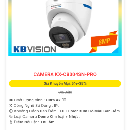
CAMERA KX-C8004SN-PRO
Giá Khuyến Mại: 5%-35%
Giá Bán:
👁 Chất lượng hình :
Ultra 4k 👍🏾 .
⚒ Công Nghệ Sử Dụng :
IP.
🌔 Khoảng Cách Ban Đêm :
Full Color 30m Có Màu Ban Ðêm.
🔩 Loại Camera
Dome Kim loại + Nhựa.
️👮 Điểm Nỗi Bật :
Thu Âm.