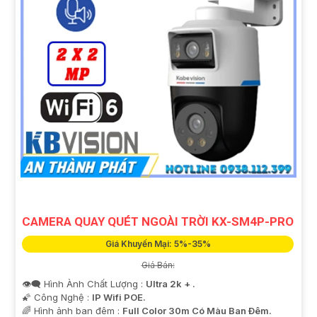
CAMERA QUAY QUÉT NGOÀI TRỜI KX-SM4P-PRO
Giá Khuyến Mại: 5%-35%
Giá Bán:
👁️‍🗨 Hình Ành Chất Lượng :
Ultra 2k + .
🌠 Công Nghệ :
IP Wifi POE.
🌈 Hình ảnh ban đêm :
Full Color 30m Có Màu Ban Ðêm.