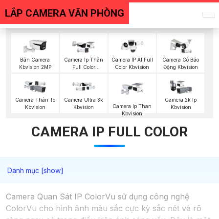
LẮP CAMERA VĂN PHÒNG
Bán Camera
Camera Ip Thân
Camera IP AI Full
Camera Có Báo
Kbvision 2MP
Full Color
Color Kbvision
Động Kbvision
Kbvision
Camera Thân To
Camera Ultra 3k
Camera 2k Ip
Camera Ip Than
Kbvision
Kbvision
Kbvision
Kbvision
CAMERA IP FULL COLOR
Camera Quan Sát IP ColorVu sử dụng công nghệ
ColorVu cho hình ảnh màu sắc cực kỳ sắc nét và rõ