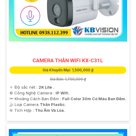
CAMERA THÂN WIFI KX-C31L
Giá Khuyến Mại: 1,500,000 ₫
Giá Bán: 1,700,000 ₫
🔅 Độ sắc nét :
2K Lite .
⚙ Công Nghệ Camera :
IP Wifi.
🔦 Khoảng Cách Ban Đêm :
Full Color 30m Có Màu Ban Ðêm.
🤹 Loại Camera
Thân Plastic.
️☣️ Tích Hợp :
Thu Âm Và Loa.