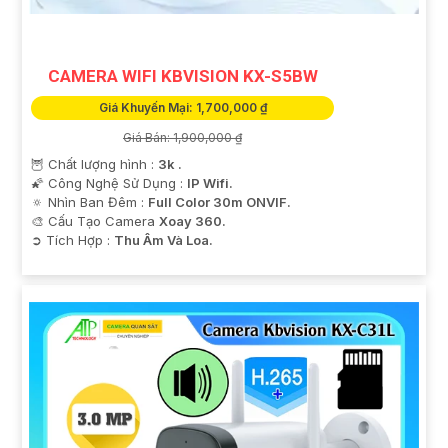
CAMERA WIFI KBVISION KX-S5BW
Giá Khuyến Mại: 1,700,000 ₫
Giá Bán: 1,900,000 ₫
🦉 Chất lượng hình :
3k .
🌠 Công Nghệ Sử Dụng :
IP Wifi.
🔅 Nhìn Ban Đêm :
Full Color 30m ONVIF.
🎨 Cấu Tạo Camera
Xoay 360.
️➲ Tích Hợp :
Thu Âm Và Loa.