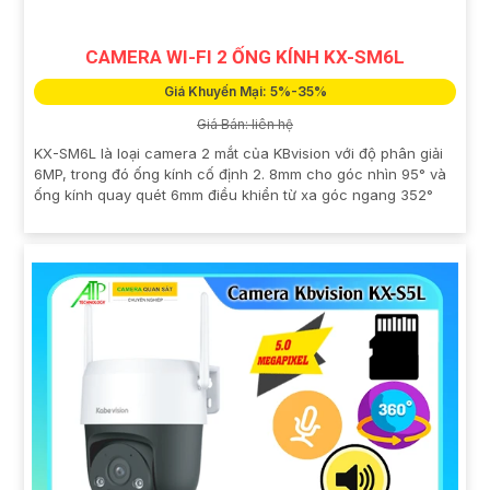
CAMERA WI-FI 2 ỐNG KÍNH KX-SM6L
Giá Khuyến Mại: 5%-35%
Giá Bán: liên hệ
KX-SM6L là loại camera 2 mắt của KBvision với độ phân giải
6MP, trong đó ống kính cố định 2. 8mm cho góc nhìn 95° và
ống kính quay quét 6mm điều khiển từ xa góc ngang 352°