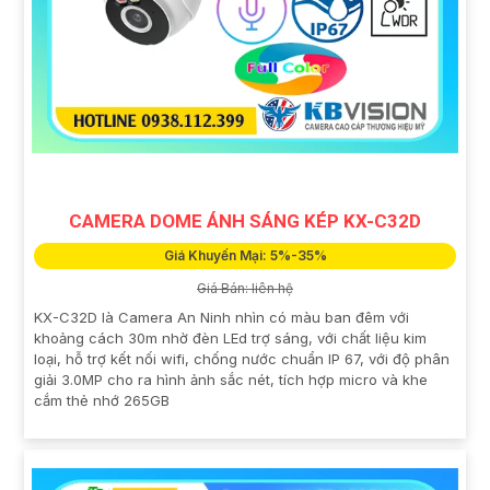
CAMERA DOME ÁNH SÁNG KÉP KX-C32D
Giá Khuyến Mại: 5%-35%
Giá Bán: liên hệ
KX-C32D là Camera An Ninh nhìn có màu ban đêm với
khoảng cách 30m nhờ đèn LEd trợ sáng, với chất liệu kim
loại, hỗ trợ kết nối wifi, chống nước chuẩn IP 67, với độ phân
giải 3.0MP cho ra hình ảnh sắc nét, tích hợp micro và khe
cắm thẻ nhớ 265GB