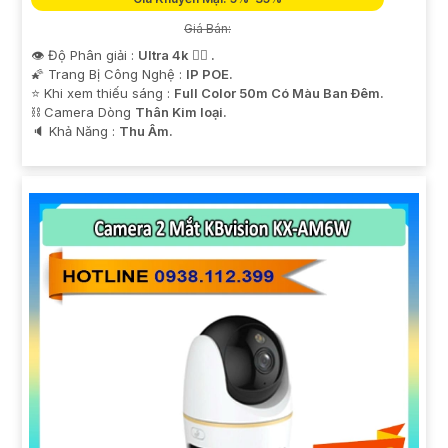
Giá Bán:
👁 Độ Phân giải :
Ultra 4k 👍🏾 .
🌠 Trang Bị Công Nghệ :
IP POE.
⭐ Khi xem thiếu sáng :
Full Color 50m Có Màu Ban Ðêm.
⛓ Camera Dòng
Thân Kim loại.
️🔈 Khả Năng :
Thu Âm.