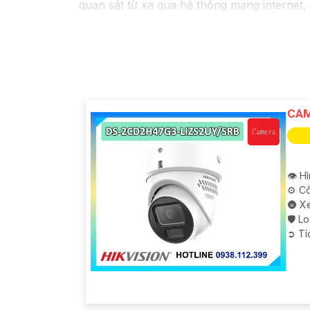
quan sát từ xa qua hệ thống mạng internet,
CAM
👁 H
⚙ Cô
🌚 X
🛡 L
️➲ T