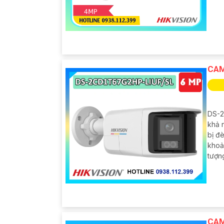
CAM
DS-2
khả n
bị đ
khoả
tượn
CAM