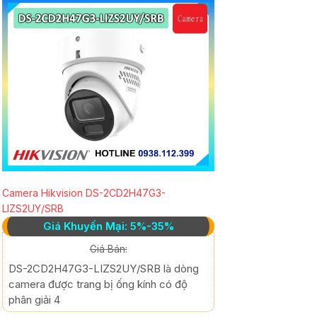
Camera Hikvision DS-2CD2H47G3-
LIZS2UY/SRB
Giá Khuyến Mại: 5%-35%
Giá Bán:
DS-2CD2H47G3-LIZS2UY/SRB là dòng
camera được trang bị ống kính có độ
phân giải 4