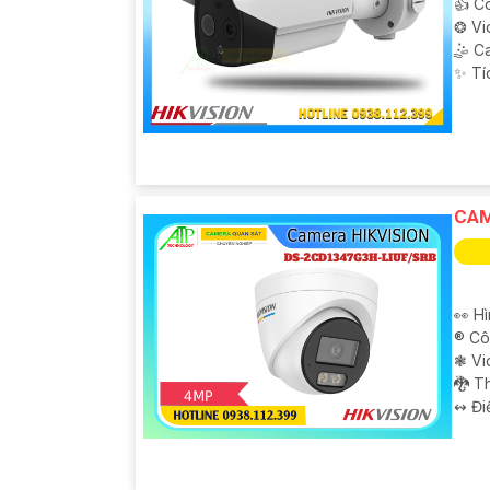
👍 C
❂ Vi
🤹 C
️✨ T
CAM
👀 H
®️ C
❃ Vi
🐉️ 
️↭ Đi