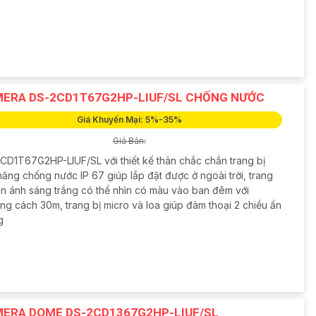
ERA DS-2CD1T67G2HP-LIUF/SL CHỐNG NƯỚC
Giá Khuyến Mại: 5%-35%
Giá Bán:
CD1T67G2HP-LIUF/SL với thiết kế thân chắc chắn trang bị
ăng chống nước IP 67 giúp lắp đặt được ở ngoài trời, trang
èn ánh sáng trắng có thể nhìn có màu vào ban đêm với
ng cách 30m, trang bị micro và loa giúp đàm thoại 2 chiều ấn
g
ERA DOME DS-2CD1367G2HP-LIUF/SL