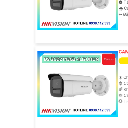
🌚 T
🌧️ 
️↭ Đặ
CAM
☀️ Ch
🤖️ 
🌈 K
🎼️ 
️💮 T