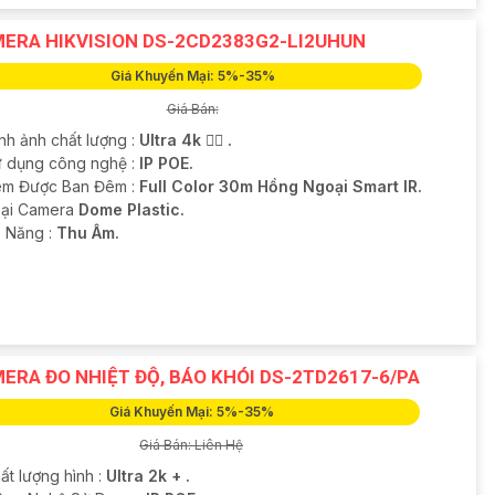
ERA HIKVISION DS-2CD2383G2-LI2UHUN
Giá Khuyến Mại: 5%-35%
Giá Bán:
nh ảnh chất lượng :
Ultra 4k 👍🏾 .
ử dụng công nghệ :
IP POE.
m Được Ban Đêm :
Full Color 30m Hồng Ngoại Smart IR.
oại Camera
Dome Plastic.
ả Năng :
Thu Âm.
ERA ĐO NHIỆT ĐỘ, BÁO KHÓI DS-2TD2617-6/PA
Giá Khuyến Mại: 5%-35%
Giá Bán: Liên Hệ
ất lượng hình :
Ultra 2k + .