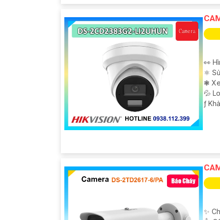
CAM
👀 Hì
⚛️ S
❃ Xe
💦 L
️ƒ Kh
CAM
✨ Ch