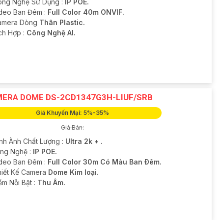
ông Nghệ Sử Dụng :
IP POE.
deo Ban Đêm :
Full Color 40m ONVIF.
amera Dòng
Thân Plastic.
ích Hợp :
Công Nghệ AI.
ERA DOME DS-2CD1347G3H-LIUF/SRB
Giá Khuyến Mại: 5%-35%
Giá Bán:
ình Ành Chất Lượng :
Ultra 2k + .
ông Nghệ :
IP POE.
deo Ban Đêm :
Full Color 30m Có Màu Ban Ðêm.
Thiết Kế Camera
Dome Kim loại.
ểm Nỗi Bật :
Thu Âm.