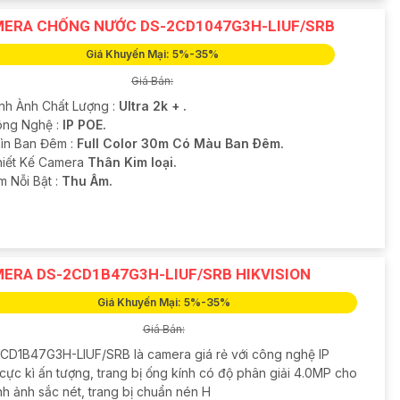
ERA CHỐNG NƯỚC DS-2CD1047G3H-LIUF/SRB
Giá Khuyến Mại: 5%-35%
Giá Bán:
ình Ành Chất Lượng :
Ultra 2k + .
ng Nghệ :
IP POE.
ìn Ban Đêm :
Full Color 30m Có Màu Ban Ðêm.
hiết Kế Camera
Thân Kim loại.
ểm Nỗi Bật :
Thu Âm.
ERA DS-2CD1B47G3H-LIUF/SRB HIKVISION
Giá Khuyến Mại: 5%-35%
Giá Bán:
CD1B47G3H-LIUF/SRB là camera giá rẻ với công nghệ IP
cực kì ấn tượng, trang bị ống kính có độ phân giải 4.0MP cho
nh ảnh sắc nét, trang bị chuẩn nén H