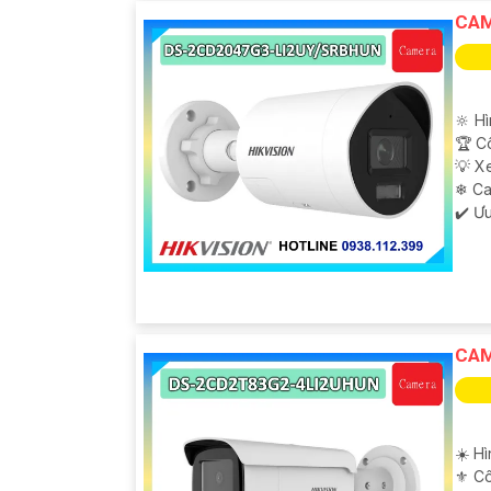
CAM
'
🔆 H
🏆 C
💡 X
❄ C
️✔️ Ư
CAM
☀️ H
⚜️ C