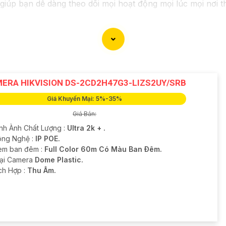
 giúp bạn dễ dàng theo dõi mọi hoạt động mọi lúc mọi nơi 
ERA HIKVISION DS-2CD2H47G3-LIZS2UY/SRB
Giá Khuyến Mại: 5%-35%
Giá Bán:
ình Ành Chất Lượng :
Ultra 2k + .
ng Nghệ :
IP POE.
em ban đêm :
Full Color 60m Có Màu Ban Ðêm.
oại Camera
Dome Plastic.
ích Hợp :
Thu Âm.