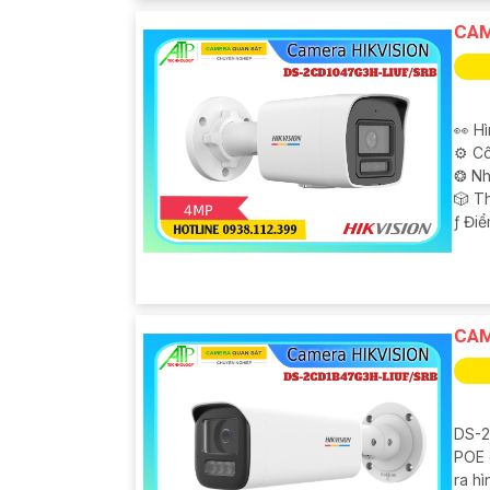
CAM
👀 H
⚙ Cô
❂ Nh
🎲 T
️ƒ Đi
CAM
DS-2
POE 
ra hì