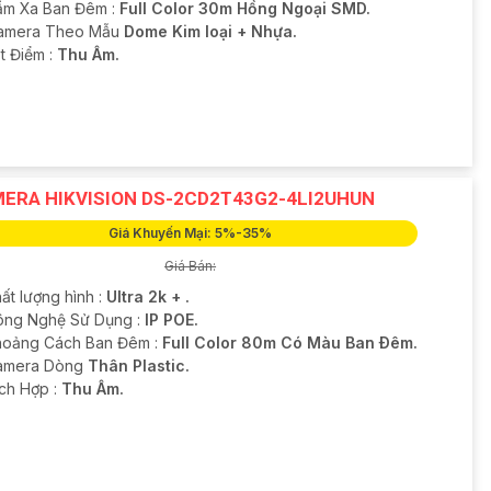
ầm Xa Ban Đêm :
Full Color 30m Hồng Ngoại SMD.
Camera Theo Mẫu
Dome Kim loại + Nhựa.
t Điểm :
Thu Âm.
ERA HIKVISION DS-2CD2T43G2-4LI2UHUN
Giá Khuyến Mại: 5%-35%
Giá Bán:
ất lượng hình :
Ultra 2k + .
Công Nghệ Sử Dụng :
IP POE.
hoảng Cách Ban Đêm :
Full Color 80m Có Màu Ban Ðêm.
Camera Dòng
Thân Plastic.
ích Hợp :
Thu Âm.