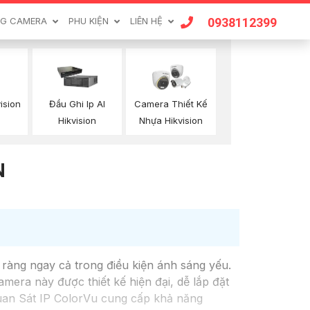
0938112399
G CAMERA
PHU KIỆN
LIÊN HỆ
ision
Đầu Ghi Ip AI
Camera Thiết Kế
Hikvision
Nhựa Hikvision
N
ràng ngay cả trong điều kiện ánh sáng yếu.
mera này được thiết kế hiện đại, dễ lắp đặt
Quan Sát IP ColorVu cung cấp khả năng