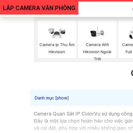
LẮP CAMERA VĂN PHÒNG
Camera Wifi
Camera Ip Thu Âm
Camer
Hikvision Ngoài
Hikvision
Full
Trời
Camera Quan Sát IP ColorVu sử dụng công n
Đây là một lựa chọn hoàn hảo cho việc giám
và cài đặt, phù hợp với nhiều không gian 