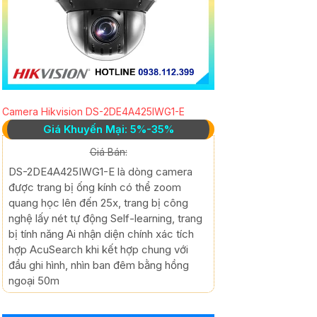
Camera Hikvision DS-2DE4A425IWG1-E
Giá Khuyến Mại: 5%-35%
Giá Bán:
DS-2DE4A425IWG1-E là dòng camera
được trang bị ống kính có thể zoom
quang học lên đến 25x, trang bị công
nghệ lấy nét tự động Self-learning, trang
bị tính năng Ai nhận diện chính xác tích
hợp AcuSearch khi kết hợp chung với
đầu ghi hình, nhìn ban đêm bằng hồng
ngoại 50m