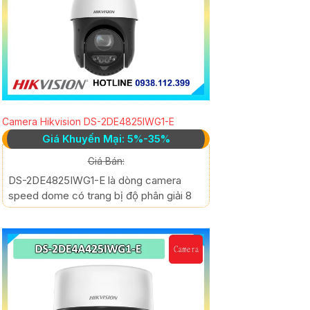
Camera Hikvision DS-2DE4825IWG1-E
Giá Khuyến Mại: 5%-35%
Giá Bán:
DS-2DE4825IWG1-E là dòng camera
speed dome có trang bị độ phân giải 8