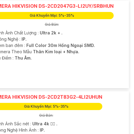
ERA HIKVISION DS-2CD2047G3-LI2UY/SRBHUN
Giá Khuyến Mại: 5%-35%
Giá Bán:
ình Ành Chất Lượng :
Ultra 2k + .
ông Nghệ :
IP.
em ban đêm :
Full Color 30m Hồng Ngoại SMD.
amera Theo Mẫu
Thân Kim loại + Nhựa.
u Điểm :
Thu Âm.
ERA HIKVISION DS-2CD2T83G2-4LI2UHUN
Giá Khuyến Mại: 5%-35%
Giá Bán:
ình Ảnh Sắc nét :
Ultra 4k 👍🏾 .
ông Nghệ Hình Ảnh :
IP.