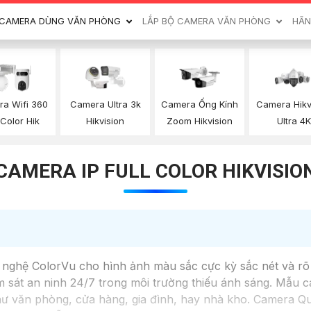
CAMERA DÙNG VĂN PHÒNG
LẮP BỘ CAMERA VĂN PHÒNG
HÃN
a Wifi 360
Camera Ultra 3k
Camera Ống Kính
Camera Hikv
 Color Hik
Hikvision
Zoom Hikvision
Ultra 4K
CAMERA IP FULL COLOR HIKVISIO
ghệ ColorVu cho hình ảnh màu sắc cực kỳ sắc nét và rõ 
 sát an ninh 24/7 trong môi trường thiếu ánh sáng. Mẫu ca
như văn phòng, cửa hàng, gia đình, hay nhà kho. Camera 