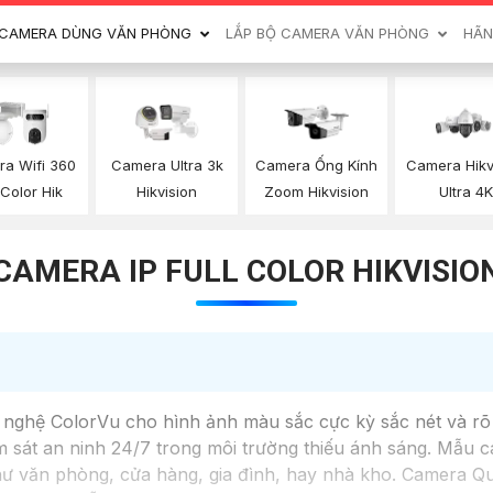
CAMERA DÙNG VĂN PHÒNG
LẮP BỘ CAMERA VĂN PHÒNG
HÃN
a Wifi 360
Camera Ultra 3k
Camera Ống Kính
Camera Hikv
 Color Hik
Hikvision
Zoom Hikvision
Ultra 4K
CAMERA IP FULL COLOR HIKVISIO
ghệ ColorVu cho hình ảnh màu sắc cực kỳ sắc nét và rõ 
 sát an ninh 24/7 trong môi trường thiếu ánh sáng. Mẫu ca
như văn phòng, cửa hàng, gia đình, hay nhà kho. Camera 