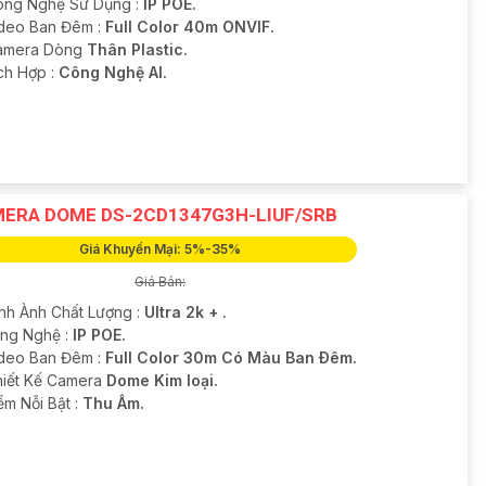
ông Nghệ Sử Dụng :
IP POE.
deo Ban Đêm :
Full Color 40m ONVIF.
amera Dòng
Thân Plastic.
ích Hợp :
Công Nghệ AI.
ERA DOME DS-2CD1347G3H-LIUF/SRB
Giá Khuyến Mại: 5%-35%
Giá Bán:
ình Ành Chất Lượng :
Ultra 2k + .
ông Nghệ :
IP POE.
deo Ban Đêm :
Full Color 30m Có Màu Ban Ðêm.
Thiết Kế Camera
Dome Kim loại.
ểm Nỗi Bật :
Thu Âm.