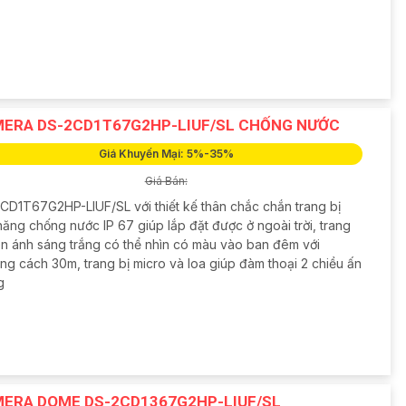
ERA DS-2CD1T67G2HP-LIUF/SL CHỐNG NƯỚC
Giá Khuyến Mại: 5%-35%
Giá Bán:
CD1T67G2HP-LIUF/SL với thiết kế thân chắc chắn trang bị
ăng chống nước IP 67 giúp lắp đặt được ở ngoài trời, trang
èn ánh sáng trắng có thể nhìn có màu vào ban đêm với
ng cách 30m, trang bị micro và loa giúp đàm thoại 2 chiều ấn
g
ERA DOME DS-2CD1367G2HP-LIUF/SL