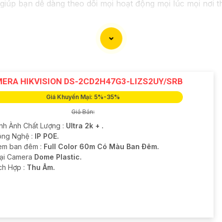
 giúp bạn dễ dàng theo dõi mọi hoạt động mọi lúc mọi nơi 
ERA HIKVISION DS-2CD2H47G3-LIZS2UY/SRB
Giá Khuyến Mại: 5%-35%
Giá Bán:
ình Ành Chất Lượng :
Ultra 2k + .
ng Nghệ :
IP POE.
em ban đêm :
Full Color 60m Có Màu Ban Ðêm.
oại Camera
Dome Plastic.
ích Hợp :
Thu Âm.