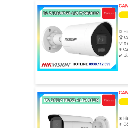
CAM
'
🔆 H
🏆 C
💡 X
❄ C
️✔️ Ư
CAM
☀️ H
⚜️ C