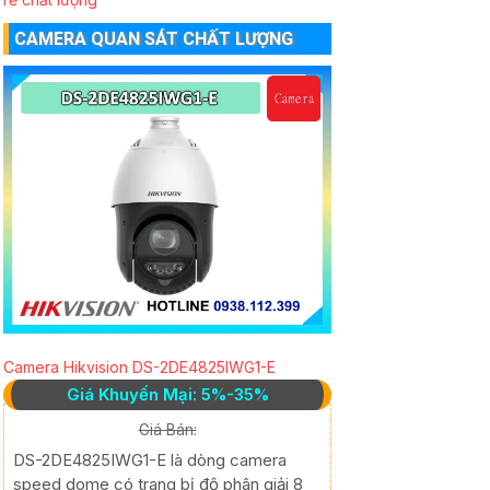
CAMERA QUAN SÁT CHẤT LƯỢNG
Camera Hikvision DS-2DE4825IWG1-E
Giá Khuyến Mại: 5%-35%
Giá Bán:
DS-2DE4825IWG1-E là dòng camera
speed dome có trang bị độ phân giải 8