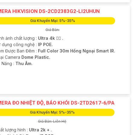
ERA HIKVISION DS-2CD2383G2-LI2UHUN
Giá Khuyến Mại: 5%-35%
Giá Bán:
nh ảnh chất lượng :
Ultra 4k 👍🏾 .
ử dụng công nghệ :
IP POE.
m Được Ban Đêm :
Full Color 30m Hồng Ngoại Smart IR.
oại Camera
Dome Plastic.
ả Năng :
Thu Âm.
ERA ĐO NHIỆT ĐỘ, BÁO KHÓI DS-2TD2617-6/PA
Giá Khuyến Mại: 5%-35%
Giá Bán: Liên Hệ
ất lượng hình :
Ultra 2k + .