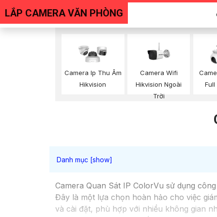
LẮP CAMERA VĂN PHÒNG
Camera Wifi
Camera Ip Thu Âm
Camer
Hikvision Ngoài
Hikvision
Full
Trời
Camera Quan Sát IP ColorVu sử dụng công n
Đây là một lựa chọn hoàn hảo cho việc giám
và cài đặt, phù hợp với nhiều không gian 