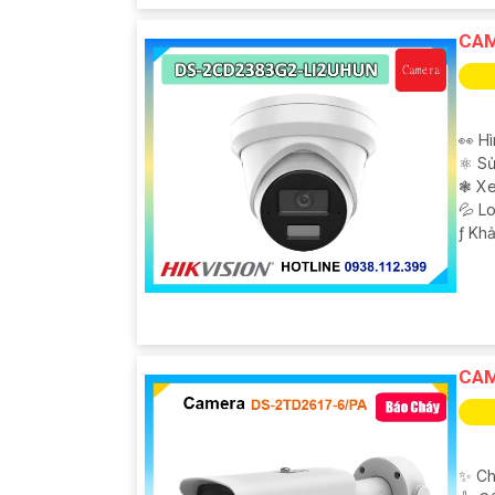
CAM
👀 Hì
⚛️ S
❃ Xe
💦 L
️ƒ Kh
CAM
✨ Ch