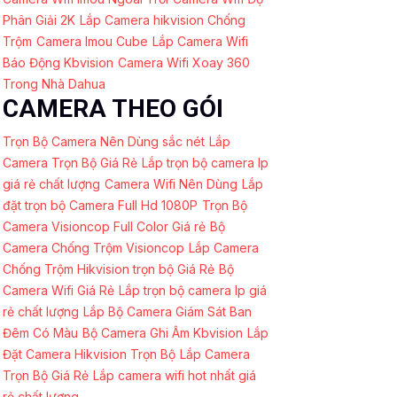
Phân Giải 2K
Lắp Camera hikvision Chống
Trộm
Camera Imou Cube
Lắp Camera Wifi
Báo Động Kbvision
Camera Wifi Xoay 360
Trong Nhà Dahua
CAMERA THEO GÓI
Trọn Bộ Camera Nên Dùng sắc nét
Lắp
Camera Trọn Bộ Giá Rẻ
Lắp trọn bộ camera Ip
giá rẻ chất lượng
Camera Wifi Nên Dùng
Lắp
đặt trọn bộ Camera Full Hd 1080P
Trọn Bộ
Camera Visioncop Full Color Giá rẻ
Bộ
Camera Chống Trộm Visioncop
Lắp Camera
Chống Trộm Hikvision trọn bộ Giá Rẻ
Bộ
Camera Wifi Giá Rẻ
Lắp trọn bộ camera Ip giá
rẻ chất lượng
Lắp Bộ Camera Giám Sát Ban
Đêm Có Màu
Bộ Camera Ghi Âm Kbvision
Lắp
Đặt Camera Hikvision Trọn Bộ
Lắp Camera
Trọn Bộ Giá Rẻ
Lắp camera wifi hot nhất giá
rẻ chất lượng