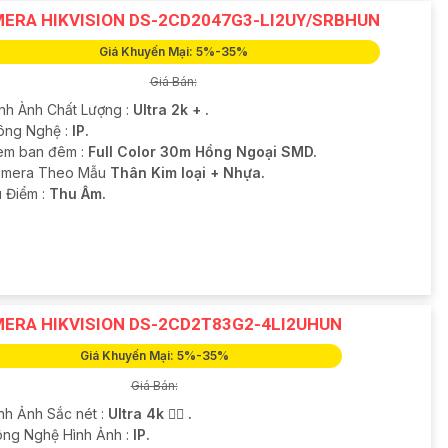
ERA HIKVISION DS-2CD2047G3-LI2UY/SRBHUN
Giá Khuyến Mại: 5%-35%
Giá Bán:
ình Ành Chất Lượng :
Ultra 2k + .
ông Nghệ :
IP.
em ban đêm :
Full Color 30m Hồng Ngoại SMD.
amera Theo Mẫu
Thân Kim loại + Nhựa.
u Điểm :
Thu Âm.
ERA HIKVISION DS-2CD2T83G2-4LI2UHUN
Giá Khuyến Mại: 5%-35%
Giá Bán:
ình Ảnh Sắc nét :
Ultra 4k 👍🏾 .
ông Nghệ Hình Ảnh :
IP.