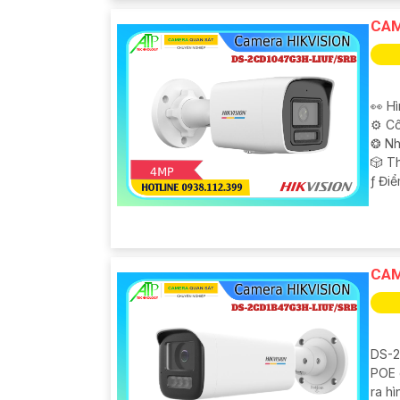
CAM
👀 H
⚙ Cô
❂ Nh
🎲 T
️ƒ Đi
CAM
DS-2
POE 
ra hì