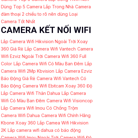
Dùng
Top 5 Camera Lắp Trong Nhà
Camera
đàm thoại 2 chiều to rõ nên dùng
Loại
Camera Tốt Nhất
CAMERA KẾT NỐI WIFI
Lắp Camera Wifi Hikvision Ngoài Trời Xoay
360 Giá Rẻ
Lắp Camera Wifi Vantech
Camera
Wifi Ezviz Ngoài Trời
Camera Wifi 360 Full
Color
Lắp Camera Wifi Có Màu Ban Đêm
Lắp
Camera Wifi 2Mp Kbvision
Lắp Camera Ezviz
Báo Động Giá Rẻ
Camera Wifi Vantech Có
Báo Động
Camera Wifi Ebitcam Xoay 360 Độ
Lắp Camera Wifi Thân Dahua
Lắp Camera
Wifi Có Màu Ban Đêm
Camera Wifi Visioncop
Lắp Camera Wifi Imou Có Chống Trộm
Camera Wifi Dahua
Camera Wifi Chính Hãng
Kbone Xoay 360
Lắp Camea Wifi Hikvision
2K
Lắp camera wifi dahua có báo động
Camera Wifi Imou Ngoài Trời
Camera Wifi Độ