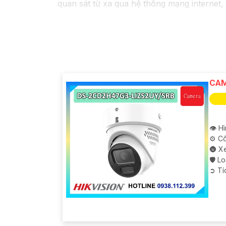
quan sát từ xa qua hệ thống mạng internet,
CAM
👁 H
⚙ Cô
🌚 X
🛡 L
️➲ T