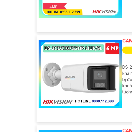
CAM
DS-2
khả n
bị đ
khoả
tượn
CAM