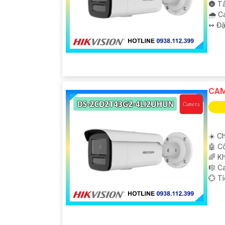
🌚 T
🌧️ 
️↭ Đặ
CAM
☀️ Ch
🤖️ 
🌈 K
🎼️ 
️💮 T