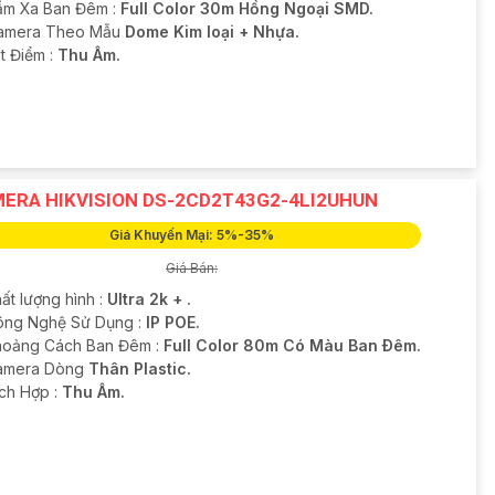
ầm Xa Ban Đêm :
Full Color 30m Hồng Ngoại SMD.
Camera Theo Mẫu
Dome Kim loại + Nhựa.
t Điểm :
Thu Âm.
ERA HIKVISION DS-2CD2T43G2-4LI2UHUN
Giá Khuyến Mại: 5%-35%
Giá Bán:
ất lượng hình :
Ultra 2k + .
Công Nghệ Sử Dụng :
IP POE.
hoảng Cách Ban Đêm :
Full Color 80m Có Màu Ban Ðêm.
Camera Dòng
Thân Plastic.
ích Hợp :
Thu Âm.