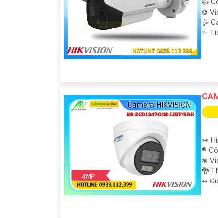
👍 C
❂ Vi
🤹 C
️✨ T
CAM
👀 H
®️ C
❃ Vi
🐉️ 
️↭ Đi