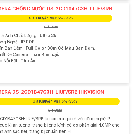
ERA CHỐNG NƯỚC DS-2CD1047G3H-LIUF/SRB
Giá Khuyến Mại: 5%-35%
Giá Bán:
ình Ành Chất Lượng :
Ultra 2k + .
ng Nghệ :
IP POE.
ìn Ban Đêm :
Full Color 30m Có Màu Ban Ðêm.
hiết Kế Camera
Thân Kim loại.
ểm Nỗi Bật :
Thu Âm.
ERA DS-2CD1B47G3H-LIUF/SRB HIKVISION
Giá Khuyến Mại: 5%-35%
Giá Bán:
CD1B47G3H-LIUF/SRB là camera giá rẻ với công nghệ IP
cực kì ấn tượng, trang bị ống kính có độ phân giải 4.0MP cho
nh ảnh sắc nét, trang bị chuẩn nén H