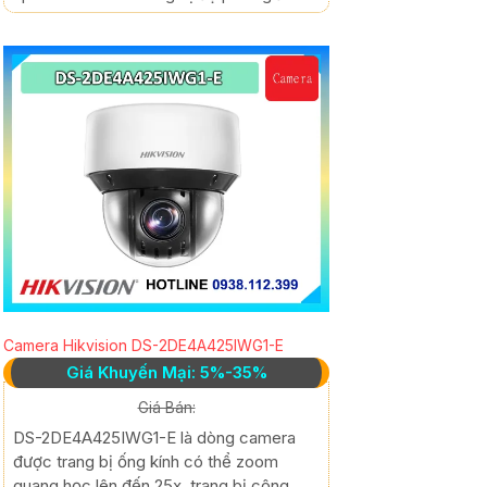
Camera Hikvision DS-2DE4A425IWG1-E
Giá Khuyến Mại: 5%-35%
Giá Bán:
DS-2DE4A425IWG1-E là dòng camera
được trang bị ống kính có thể zoom
quang học lên đến 25x, trang bị công