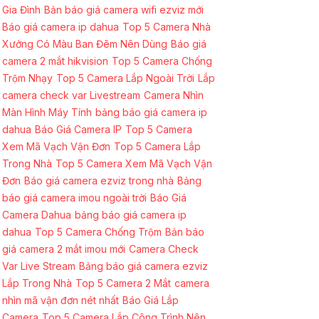
Gia Đình
Bản báo giá camera wifi ezviz mới
Báo giá camera ip dahua
Top 5 Camera Nhà
Xưởng Có Màu Ban Đêm Nên Dùng
Báo giá
camera 2 mắt hikvision
Top 5 Camera Chống
Trộm Nhạy
Top 5 Camera Lắp Ngoài Trời
Lắp
camera check var Livestream
Camera Nhìn
Màn Hình Máy Tính
bảng báo giá camera ip
dahua
Báo Giá Camera IP
Top 5 Camera
Xem Mã Vạch Vận Đơn
Top 5 Camera Lắp
Trong Nhà
Top 5 Camera Xem Mã Vạch Vận
Đơn
Báo giá camera ezviz trong nhà
Bảng
báo giá camera imou ngoài trời
Báo Giá
Camera Dahua
bảng báo giá camera ip
dahua
Top 5 Camera Chống Trộm
Bản báo
giá camera 2 mắt imou mới
Camera Check
Var Live Stream
Bảng báo giá camera ezviz
Lắp Trong Nhà
Top 5 Camera 2 Mắt
camera
nhìn mã vận đơn nét nhất
Báo Giá Lắp
Camera
Top 5 Camera Lắp Công Trình Nên