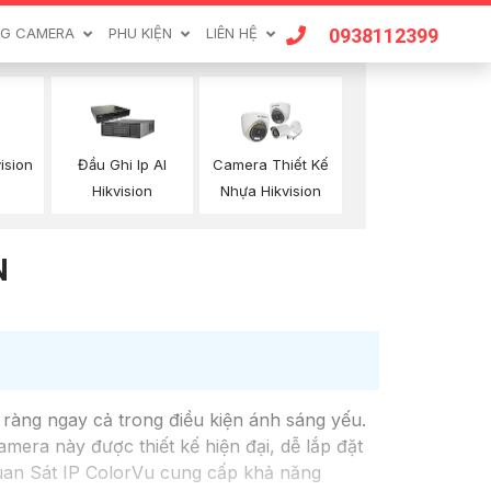
0938112399
G CAMERA
PHU KIỆN
LIÊN HỆ
ision
Đầu Ghi Ip AI
Camera Thiết Kế
Hikvision
Nhựa Hikvision
N
ràng ngay cả trong điều kiện ánh sáng yếu.
mera này được thiết kế hiện đại, dễ lắp đặt
Quan Sát IP ColorVu cung cấp khả năng