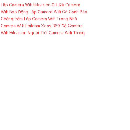
Lắp Camera Wifi Hikvision Giá Rẻ
Camera
Wifi Báo Động
Lắp Camera Wifi Có Cảnh Báo
Chống trộm
Lắp Camera Wifi Trong Nhà
Camera Wifi Ebitcam Xoay 360 Độ
Camera
Wifi Hikvision Ngoài Trời
Camera Wifi Trong
Nhà Chính Hãng Hikvision
Camera Kbone
Xoay 360
CAMERA THEO GÓI
Lắp đặt Trọn Bộ Camera Ghi Âm giá rẻ
Linh
Kiện Máy Tính
Bộ Camera Visioncop Ghi Âm
Chính hãng
Trọn Bộ Camera Dahua Ghi Âm
Lắp Camera Visioncop Chống Trộm Combo
Tiết Kiệm
CAMERA QUAN SÁT CHẤT LƯỢNG