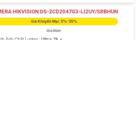
ERA HIKVISION DS-2CD2047G3-LI2UY/SRBHUN
Giá Khuyến Mại: 5%-35%
Giá Bán:
ình Ành Chất Lượng :
Ultra 2k + .
ông Nghệ :
IP.
em ban đêm :
Full Color 30m Hồng Ngoại SMD.
amera Theo Mẫu
Thân Kim loại + Nhựa.
u Điểm :
Thu Âm.
ERA IP 4MP DS-2CD2347G3-LIS2UY/SRB
Giá Khuyến Mại: 5%-35%
Giá Bán: Liên Hệ
ất lượng hình :
Ultra 2k + .