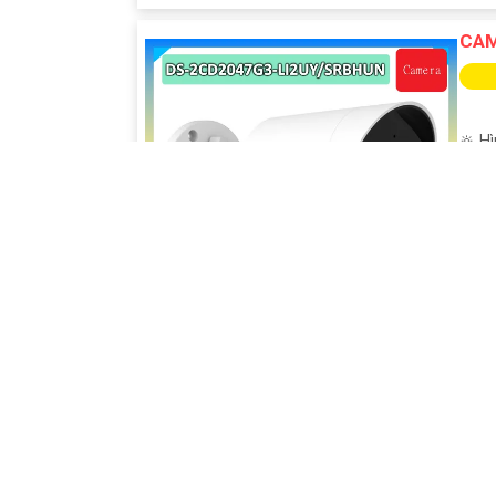
CAM
🔆 H
🏆 C
💡 X
❄ C
️✔️ Ư
CAM
👁 Ch