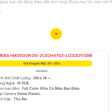
 giúp bạn dễ dàng theo dõi mọi hoạt động mọi lúc mọi nơi 
ERA HIKVISION DS-2CD2H47G3-LIZS2UY/SRB
Giá Khuyến Mại: 5%-35%
Giá Bán:
ình Ành Chất Lượng :
Ultra 2k + .
ng Nghệ :
IP POE.
em ban đêm :
Full Color 60m Có Màu Ban Ðêm.
oại Camera
Dome Plastic.
ích Hợp :
Thu Âm.