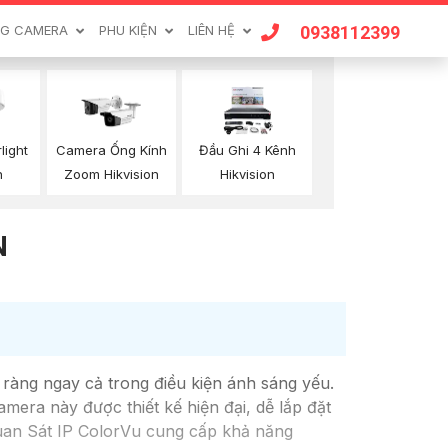
0938112399
G CAMERA
PHU KIỆN
LIÊN HỆ
light
Camera Ống Kính
Đầu Ghi 4 Kênh
n
Zoom Hikvision
Hikvision
N
ràng ngay cả trong điều kiện ánh sáng yếu.
mera này được thiết kế hiện đại, dễ lắp đặt
Quan Sát IP ColorVu cung cấp khả năng