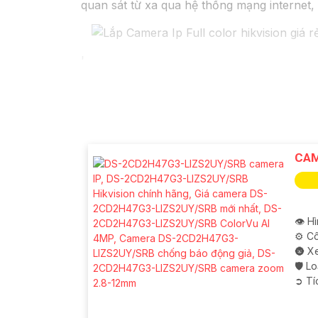
quan sát từ xa qua hệ thống mạng internet,
'
CAM
👁 H
⚙ Cô
🌚 X
🛡 L
️➲ T