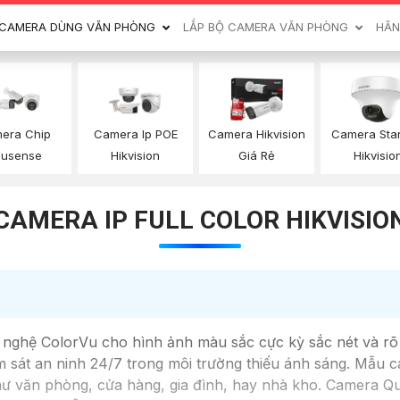
CAMERA DÙNG VĂN PHÒNG
LẮP BỘ CAMERA VĂN PHÒNG
HÃN
era Chip
Camera Ip POE
Camera Hikvision
Camera Star
usense
Hikvision
Giá Rẻ
Hikvisio
CAMERA IP FULL COLOR HIKVISIO
ghệ ColorVu cho hình ảnh màu sắc cực kỳ sắc nét và rõ 
 sát an ninh 24/7 trong môi trường thiếu ánh sáng. Mẫu ca
như văn phòng, cửa hàng, gia đình, hay nhà kho. Camera 