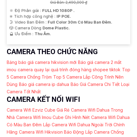
Giá Bán: 2,490,000 ₫
🔆 Độ Phân giải :
FULL HD 1080P .
✳️ Tích hợp công nghệ :
IP POE.
🌛 Video Ban Đêm :
Full Color 30m Có Màu Ban Ðêm.
🎲 Camera Dòng
Dome Plastic.
️🔮 Ưu Điểm :
Thu Âm.
CAMERA THEO CHỨC NĂNG
Bảng báo giá camera hikvision mới
Báo giá camera 2 mắt
imou
camera quay lại quá trình đóng hàng shopee tiktok
Top
5 Camera Chống Trộm
Top 5 Camera Lắp Công Trình Nên
Dùng
Báo giá camera ip dahua
Báo Giá Camera Chi Tiết
Loại
Camera Tốt Nhất
CAMERA KẾT NỐI WIFI
Camera Wifi Ezviz Cube Giá Rẻ
Camera Wifi Dahua Trong
Nhà
Camera Wifi Imou Cube Ghi Hình Nét
Camera Wifi Dahua
Có Màu Ban Đêm
Lắp Camera Wifi Dahua Ngoài Trời Chính
Hãng
Camera Wifi Hikvision Báo Động
Lắp Camera Chống