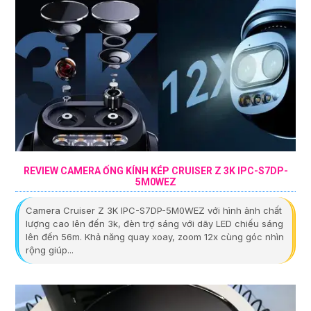
REVIEW CAMERA ỐNG KÍNH KÉP CRUISER Z 3K IPC-S7DP-
5M0WEZ
Camera Cruiser Z 3K IPC-S7DP-5M0WEZ với hình ảnh chất
lượng cao lên đến 3k, đèn trợ sáng với dãy LED chiếu sáng
lên đến 56m. Khả năng quay xoay, zoom 12x cùng góc nhìn
rộng giúp...