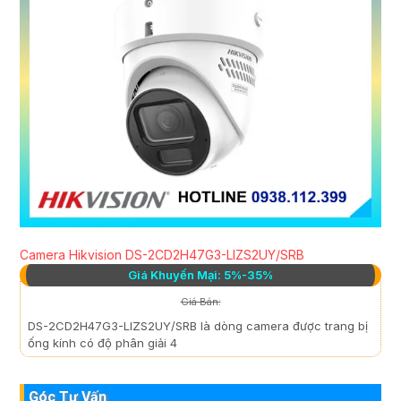
Camera Hikvision DS-2CD2H47G3-LIZS2UY/SRB
Giá Khuyến Mại: 5%-35%
Giá Bán:
DS-2CD2H47G3-LIZS2UY/SRB là dòng camera được trang bị
ống kính có độ phân giải 4
Góc Tư Vấn