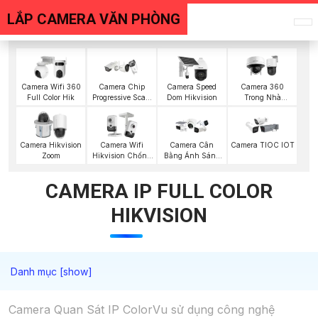
LẮP CAMERA VĂN PHÒNG
Camera Wifi 360
Camera Chip
Camera Speed
Camera 360
Full Color Hik
Progressive Scan
Dom Hikvision
Trong Nhà
CMOS Hikvision
Hikvision
Camera Hikvision
Camera Wifi
Camera Cân
Camera TIOC IOT
Zoom
Hikvision Chống
Bằng Ánh Sáng
Trộm
Super Adapt
CAMERA IP FULL COLOR
HIKVISION
Camera Quan Sát IP ColorVu sử dụng công nghệ