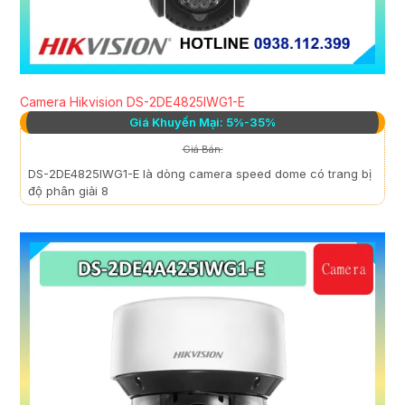
Camera Hikvision DS-2DE4825IWG1-E
Giá Khuyến Mại: 5%-35%
Giá Bán:
DS-2DE4825IWG1-E là dòng camera speed dome có trang bị
độ phân giải 8