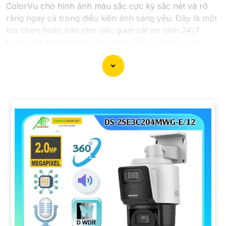
ColorVu cho hình ảnh màu sắc cực kỳ sắc nét và rõ
ràng ngay cả trong điều kiện ánh sáng yếu. Đây là một
lựa chọn hoàn hảo cho việc giám sát an ninh 24/7
trong môi trường thiếu ánh sáng. Mẫu camera này
được thiết kế hiện đại, dễ lắp đặt và cài đặt, phù hợp
với nhiều không gian như văn phòng, cửa hàng, gia
đình, hay nhà kho. Camera Quan Sát IP ColorVu cung
cấp khả năng quan sát từ xa qua hệ thống mạng
internet, giúp bạn dễ dàng theo dõi mọi hoạt động mọi
lúc mọi nơi thông qua ứng dụng di động.
'