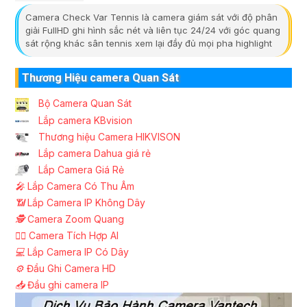
Camera Check Var Tennis là camera giám sát với độ phân
giải FullHD ghi hình sắc nét và liên tục 24/24 với góc quang
sát rộng khác sân tennis xem lại đầy đủ mọi pha highlight
Thương Hiệu camera Quan Sát
Bộ Camera Quan Sát
Lắp camera KBvision
Thương hiệu Camera HIKVISON
Lắp camera Dahua giá rẻ
Lắp Camera Giá Rẻ
️🎤️
Lắp Camera Có Thu Âm
📶
Lắp Camera IP Không Dây
🕵️
Camera Zoom Quang
🧛‍♀️
Camera Tích Hợp AI
💻
Lắp Camera IP Có Dây
⚙️
Đầu Ghi Camera HD
📥
Đầu ghi camera IP