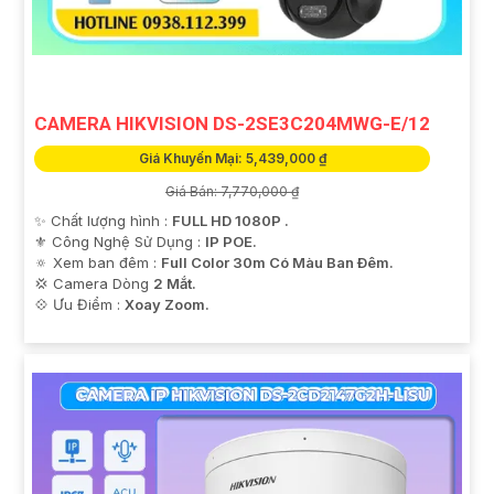
CAMERA HIKVISION DS-2SE3C204MWG-E/12
Giá Khuyến Mại: 5,439,000 ₫
Giá Bán: 7,770,000 ₫
✨ Chất lượng hình :
FULL HD 1080P .
⚜️ Công Nghệ Sử Dụng :
IP POE.
🔅 Xem ban đêm :
Full Color 30m Có Màu Ban Ðêm.
💢 Camera Dòng
2 Mắt.
️💠 Ưu Điểm :
Xoay Zoom.