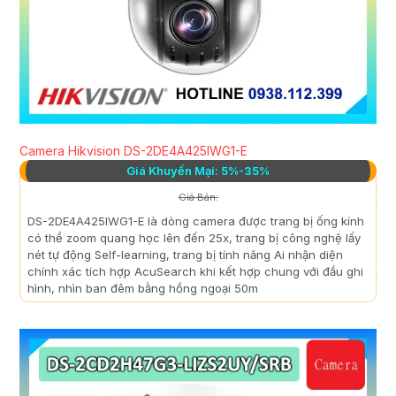
Camera Hikvision DS-2DE4A425IWG1-E
Giá Khuyến Mại: 5%-35%
Giá Bán:
DS-2DE4A425IWG1-E là dòng camera được trang bị ống kính
có thể zoom quang học lên đến 25x, trang bị công nghệ lấy
nét tự động Self-learning, trang bị tính năng Ai nhận diện
chính xác tích hợp AcuSearch khi kết hợp chung với đầu ghi
hình, nhìn ban đêm bằng hồng ngoại 50m