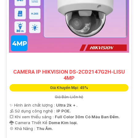
CAMERA IP HIKVISION DS-2CD2147G2H-LISU
4MP
Giá Khuyến Mại: 45%
Giá Bán: Liên hệ
✨ Hình ảnh chất lượng :
Ultra 2k + .
🕉️ Sử dụng công nghệ :
IP POE.
💥 Khi xem thiếu sáng :
Full Color 30m Có Màu Ban Ðêm.
🐉️ Camera Thiết Kế
Dome Kim loại.
️💠 Khả Năng :
Thu Âm.