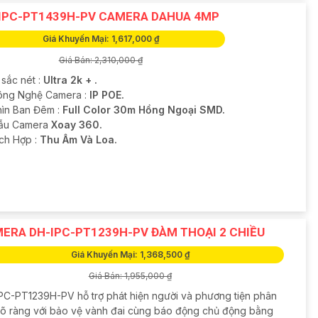
IPC-PT1439H-PV CAMERA DAHUA 4MP
Giá Khuyến Mại: 1,617,000 ₫
Giá Bán: 2,310,000 ₫
 sắc nét :
Ultra 2k + .
ông Nghệ Camera :
IP POE.
hìn Ban Đêm :
Full Color 30m Hồng Ngoại SMD.
ẫu Camera
Xoay 360.
ích Hợp :
Thu Âm Và Loa.
ERA DH-IPC-PT1239H-PV ĐÀM THOẠI 2 CHIỀU
Giá Khuyến Mại: 1,368,500 ₫
Giá Bán: 1,955,000 ₫
PC-PT1239H-PV hỗ trợ phát hiện người và phương tiện phân
 rõ ràng với bảo vệ vành đai cùng báo động chủ động bằng