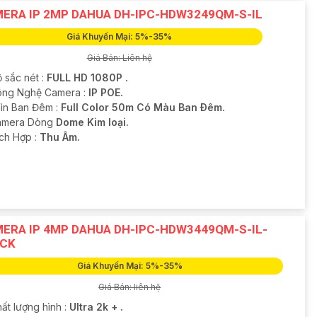
ERA IP 2MP DAHUA DH-IPC-HDW3249QM-S-IL
Giá Khuyến Mại: 5%-35%
Giá Bán: Liên hệ
 sắc nét :
FULL HD 1080P .
ông Nghệ Camera :
IP POE.
ìn Ban Đêm :
Full Color 50m Có Màu Ban Ðêm.
amera Dòng
Dome Kim loại.
ích Hợp :
Thu Âm.
ERA IP 4MP DAHUA DH-IPC-HDW3449QM-S-IL-
CK
Giá Khuyến Mại: 5%-35%
Giá Bán: liên hệ
ất lượng hình :
Ultra 2k + .