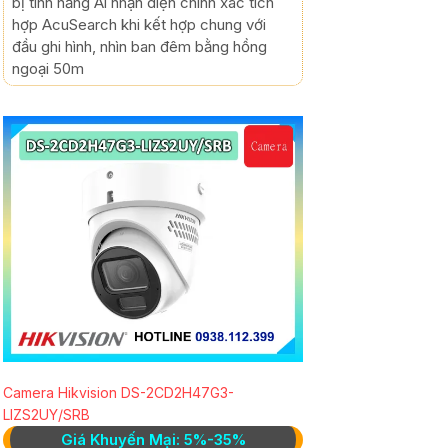
bị tính năng Ai nhận diện chính xác tích
hợp AcuSearch khi kết hợp chung với
đầu ghi hình, nhìn ban đêm bằng hồng
ngoại 50m
Camera Hikvision DS-2CD2H47G3-
LIZS2UY/SRB
Giá Khuyến Mại: 5%-35%