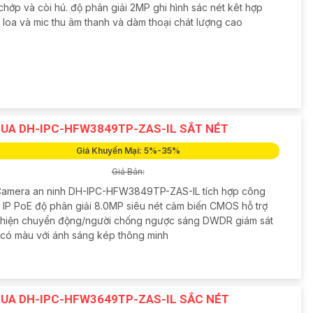
chớp và còi hú. độ phân giải 2MP ghi hình sác nét kêt hợp
 loa và mic thu âm thanh và dàm thoại chát lượng cao
UA DH-IPC-HFW3849TP-ZAS-IL SẮT NÉT
Giá Khuyến Mại: 5%-35%
Giá Bán:
Camera an ninh DH-IPC-HFW3849TP-ZAS-IL tích hợp công
 IP PoE độ phân giải 8.0MP siêu nét cảm biến CMOS hỗ trợ
 hiện chuyển động/người chống ngược sáng DWDR giám sát
có màu với ánh sáng kép thông minh
UA DH-IPC-HFW3649TP-ZAS-IL SẮC NÉT