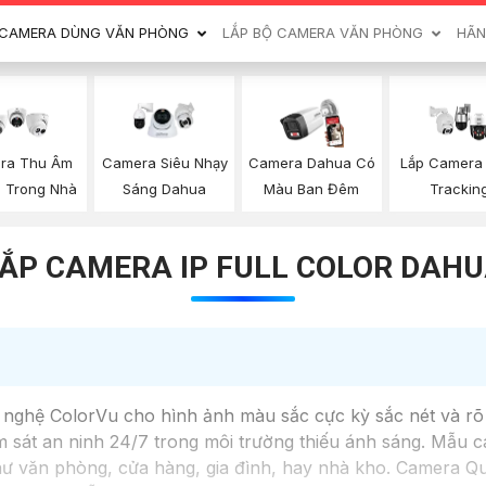
CAMERA DÙNG VĂN PHÒNG
LẮP BỘ CAMERA VĂN PHÒNG
HÃN
ra Thu Âm
Camera Siêu Nhạy
Camera Dahua Có
Lắp Camera
 Trong Nhà
Sáng Dahua
Màu Ban Đêm
Trackin
ẮP CAMERA IP FULL COLOR DAH
ghệ ColorVu cho hình ảnh màu sắc cực kỳ sắc nét và rõ 
 sát an ninh 24/7 trong môi trường thiếu ánh sáng. Mẫu ca
như văn phòng, cửa hàng, gia đình, hay nhà kho. Camera 