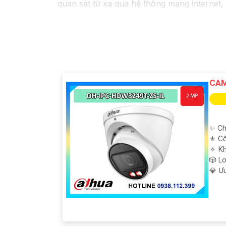
quan sát từ xa qua hệ thống mạng internet,
CAM
✨ Ch
⚜️ C
🔅 K
🎲 L
️💎 Ư