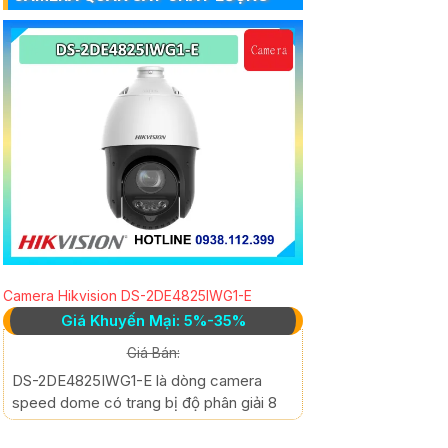
Camera Hikvision DS-2DE4825IWG1-E
Giá Khuyến Mại: 5%-35%
Giá Bán:
DS-2DE4825IWG1-E là dòng camera
speed dome có trang bị độ phân giải 8