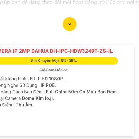
 giúp bạn dễ dàng theo dõi mọi hoạt động mọi lúc mọi nơi 
ERA IP 2MP DAHUA DH-IPC-HDW3249T-ZS-IL
Giá Khuyến Mại: 5%-35%
Giá Bán: Liên hệ
ất lượng hình :
FULL HD 1080P .
ông Nghệ Sử Dụng :
IP POE.
hoảng Cách Ban Đêm :
Full Color 50m Có Màu Ban Ðêm.
oại Camera
Dome Kim loại.
u Điểm :
Thu Âm.