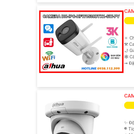
CAM
🔅 C
⚒ Ca
🌙 G
🕸️ 
️⇝ Đặ
CAM
✨ Độ
®️ T