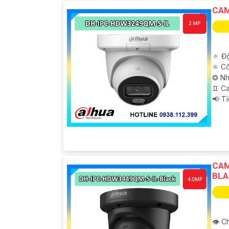
CAM
'
🔅 Độ
⚛️ C
❂ Nh
♊ C
️📢 T
CAM
BLA
👁 Ch