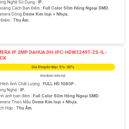
ông Nghệ Sử Dụng :
IP.
hoảng Cách Ban Đêm :
Full Color 50m Hồng Ngoại SMD.
Camera Dòng
Dome Kim loại + Nhựa.
 Điểm :
Thu Âm.
ERA IP 2MP DAHUA DH-IPC-HDW3249T-ZS-IL-
CK
Giá Khuyến Mại: 5%-35%
Giá Bán: liên hệ
 Hình Ành Chất Lượng :
FULL HD 1080P .
ng Nghệ :
IP.
ình ảnh ban đêm :
Full Color 60m Hồng Ngoại SMD.
amera Theo Mẫu
Dome Kim loại + Nhựa.
ích Hợp :
Thu Âm.