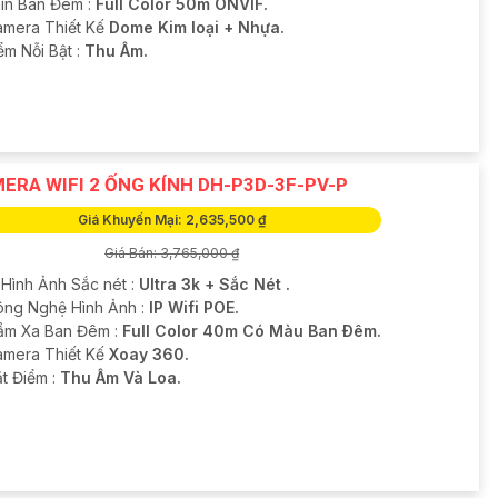
ìn Ban Đêm :
Full Color 50m ONVIF.
Camera Thiết Kế
Dome Kim loại + Nhựa.
ểm Nỗi Bật :
Thu Âm.
ERA WIFI 2 ỐNG KÍNH DH-P3D-3F-PV-P
Giá Khuyến Mại: 2,635,500 ₫
Giá Bán: 3,765,000 ₫
 Hình Ảnh Sắc nét :
Ultra 3k + Sắc Nét .
Công Nghệ Hình Ảnh :
IP Wifi POE.
ầm Xa Ban Đêm :
Full Color 40m Có Màu Ban Ðêm.
amera Thiết Kế
Xoay 360.
ặt Điểm :
Thu Âm Và Loa.