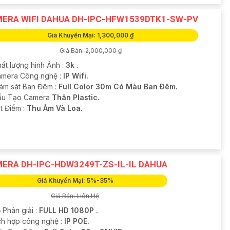
ERA WIFI DAHUA DH-IPC-HFW1539DTK1-SW-PV
Giá Khuyến Mại: 1,300,000 ₫
Giá Bán: 2,000,000 ₫
hất lượng hình Ảnh :
3k .
mera Công nghệ :
IP Wifi.
iám sát Ban Đêm :
Full Color 30m Có Màu Ban Ðêm.
Cấu Tạo Camera
Thân Plastic.
t Điểm :
Thu Âm Và Loa.
ERA DH-IPC-HDW3249T-ZS-IL-IL DAHUA
Giá Khuyến Mại: 5%-35%
Giá Bán: Liên Hệ
 Phân giải :
FULL HD 1080P .
ích hợp công nghệ :
IP POE.