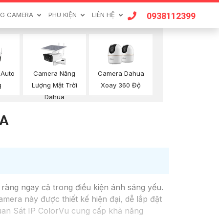
0938112399
G CAMERA
PHU KIỆN
LIÊN HỆ
Camera Năng
 Auto
Camera Dahua
Lượng Mặt Trời
g
Xoay 360 Độ
Dahua
UA
ràng ngay cả trong điều kiện ánh sáng yếu.
mera này được thiết kế hiện đại, dễ lắp đặt
Quan Sát IP ColorVu cung cấp khả năng