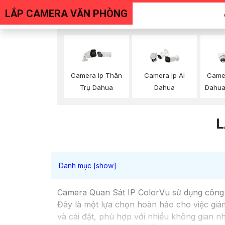
LẮP CAMERA VĂN PHÒNG
Camera Ip Thân
Camera Ip AI
Came
Trụ Dahua
Dahua
Dahua
L
Camera Quan Sát IP ColorVu sử dụng công n
Đây là một lựa chọn hoàn hảo cho việc giám
và cài đặt, phù hợp với nhiều không gian 