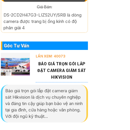
Giá Bán:
DS-2CD2H47G3-LIZS2UY/SRB là dòng
camera được trang bị ống kính có độ
phân giải 4
Góc Tư Vấn
LẦN XEM: 40073
BÁO GIÁ TRỌN GÓI LẮP
ĐẶT CAMERA GIÁM SÁT
HIKVISION
Báo giá trọn gói lắp đặt camera giám
sát Hikvision là dịch vụ chuyên nghiệp
và đáng tin cậy giúp bạn bảo vệ an ninh
tại gia đình, cửa hàng hoặc văn phòng.
Với đội ngũ kỹ thuật...