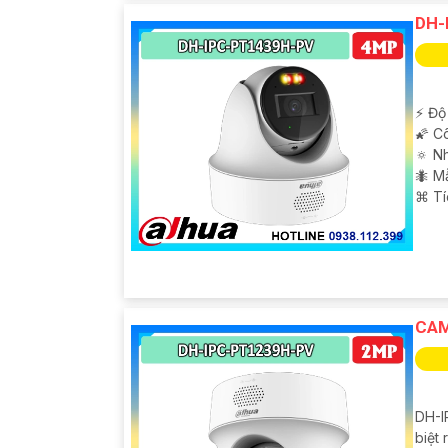
DH-
️⚡ Độ
🌠 C
🔅 N
🐜 M
️⌘ T
CAM
DH-I
biệt