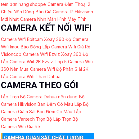
tem đơn hàng shoppe
Camera Đàm Thoại 2
Chiều Nên Dùng
Báo Giá Camera IP Hikvision
Mới Nhất
Camera Nhìn Màn Hình Máy Tính
CAMERA KẾT NỐI WIFI
Camera Wifi Ebitcam Xoay 360 Độ
Camera
Wifi Imou Báo Động
Lắp Camera Wifi Giá Rẻ
Visioncop
Camera Wifi Ezviz Xoay 360 Độ
Lắp Camera Wiif 2K Ezviz
Top 5 Camera Wifi
360 Nên Mua
Camera Wifi Độ Phân Giải 2K
Lắp Camera Wifi Thân Dahua
CAMERA THEO GÓI
Lắp Trọn Bộ Camera Dahua nên dùng
Bộ
Camera Hikvision Ban Đêm Có Màu
Lắp Bộ
Camera Giám Sát Ban Đêm Có Màu
Lắp
Camera Vantech Trọn Bộ
Lắp Trọn Bộ
Camera Wifi Giá Rẻ
CAMERA QUAN SÁT CHẤT LƯỢNG