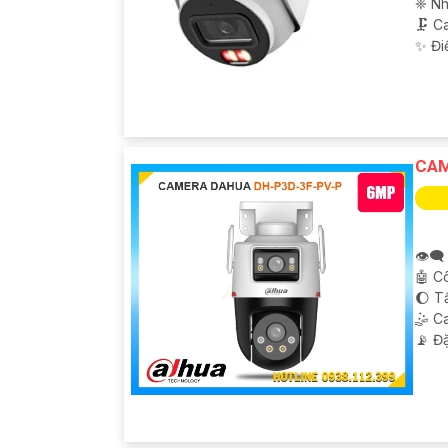
❈ Nh
🗜️ 
️✨ Đi
CAM
👁️‍
🤖️ 
🌔 T
🤹 C
️📡 Đ