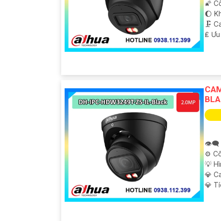
🌠 C
🌔 K
🗜️ 
️₤ Ưu
CAM
BLA
👁️‍
⚙ Cô
💡 H
💎 C
️💎 T