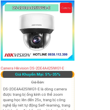
Camera Hikvision DS-2DE4A425IWG1-E
Giá Khuyến Mại: 5%-35%
Giá Bán:
DS-2DE4A425IWG1-E là dòng camera
được trang bị ống kính có thể zoom
quang học lên đến 25x, trang bị công
nghệ lấy nét tự động Self-learning, trang