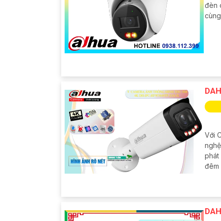
đèn 
cùng
DAH
Với 
nghệ
phát
đêm 
DAH