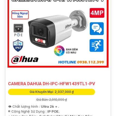
CAMERA DAHUA DH-IPC-HFW1439TL1-PV
Giá Khuyến Mại: 2,037,000 ₫
Giá Bán: 2,910,000 ₫
👁 Chất lượng hình :
Ultra 2k + .
®️ Công Nghệ Sử Dụng :
IP POE.