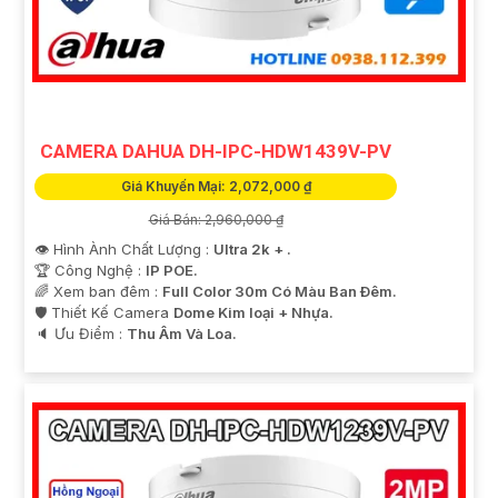
CAMERA DAHUA DH-IPC-HDW1439V-PV
Giá Khuyến Mại: 2,072,000 ₫
Giá Bán: 2,960,000 ₫
👁 Hình Ành Chất Lượng :
Ultra 2k + .
🏆 Công Nghệ :
IP POE.
🌈 Xem ban đêm :
Full Color 30m Có Màu Ban Ðêm.
🛡 Thiết Kế Camera
Dome Kim loại + Nhựa.
️🔈 Ưu Điểm :
Thu Âm Và Loa.