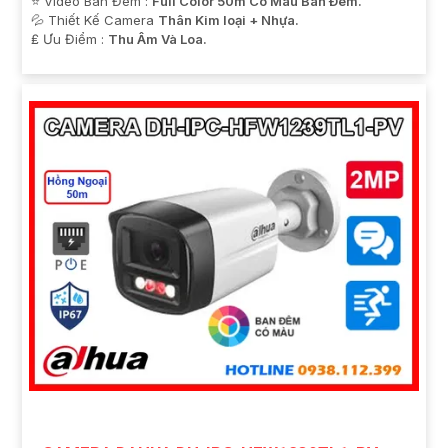
⭐ Video Ban Đêm :
Full Color 50m Có Màu Ban Ðêm.
💦 Thiết Kế Camera
Thân Kim loại + Nhựa.
️₤ Ưu Điểm :
Thu Âm Và Loa.