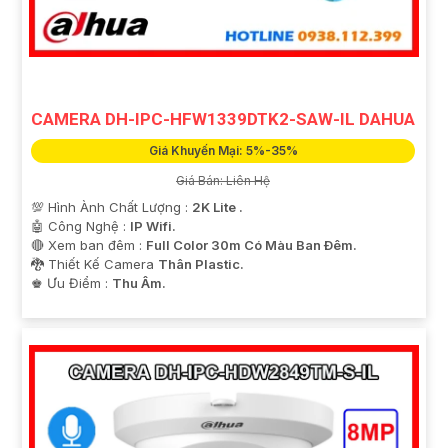
CAMERA DH-IPC-HFW1339DTK2-SAW-IL DAHUA
Giá Khuyến Mại: 5%-35%
Giá Bán: Liên Hệ
💯 Hình Ành Chất Lượng :
2K Lite .
🤖️ Công Nghệ :
IP Wifi.
🔴 Xem ban đêm :
Full Color 30m Có Màu Ban Ðêm.
🐉️ Thiết Kế Camera
Thân Plastic.
️♚ Ưu Điểm :
Thu Âm.