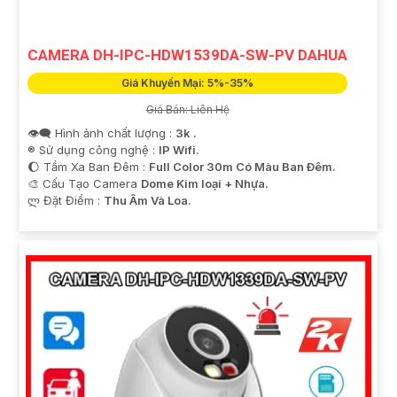
CAMERA DH-IPC-HDW1539DA-SW-PV DAHUA
Giá Khuyến Mại: 5%-35%
Giá Bán: Liên Hệ
👁️‍🗨 Hình ảnh chất lượng :
3k .
®️ Sử dụng công nghệ :
IP Wifi.
🌔 Tầm Xa Ban Đêm :
Full Color 30m Có Màu Ban Ðêm.
🎨 Cấu Tạo Camera
Dome Kim loại + Nhựa.
️ლ Đặt Điểm :
Thu Âm Và Loa.