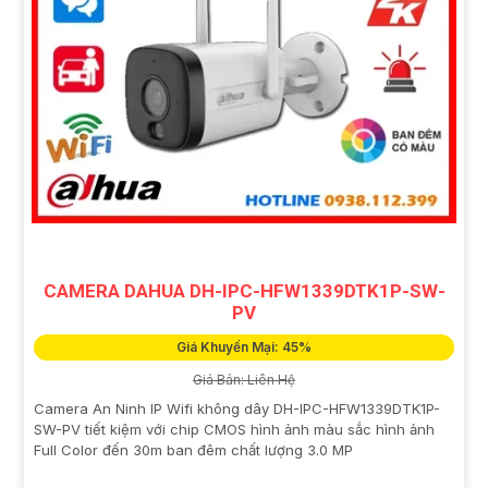
CAMERA DAHUA DH-IPC-HFW1339DTK1P-SW-
PV
Giá Khuyến Mại: 45%
Giá Bán: Liên Hệ
Camera An Ninh IP Wifi không dây DH-IPC-HFW1339DTK1P-
SW-PV tiết kiệm với chip CMOS hình ảnh màu sắc hình ảnh
Full Color đến 30m ban đêm chất lượng 3.0 MP