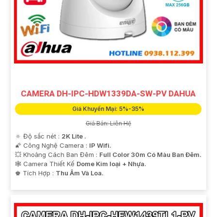
CAMERA DH-IPC-HDW1339DA-SW-PV DAHUA
Giá Khuyến Mại: 5%-35%
Giá Bán: Liên Hệ
🔅 Độ sắc nét :
2K Lite .
🌠 Công Nghệ Camera :
IP Wifi.
💥 Khoảng Cách Ban Đêm :
Full Color 30m Có Màu Ban Ðêm.
🕸️ Camera Thiết Kế
Dome Kim loại + Nhựa.
️♚ Tích Hợp :
Thu Âm Và Loa.