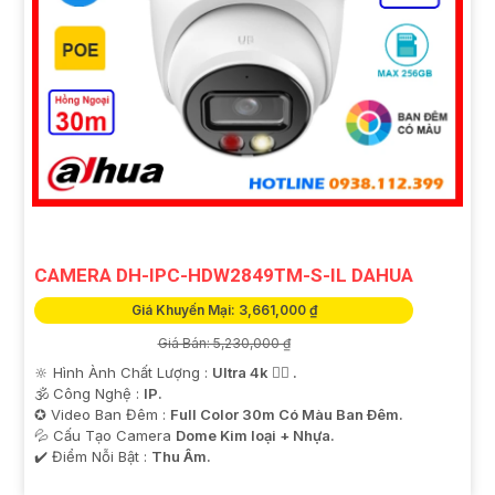
CAMERA DH-IPC-HDW2849TM-S-IL DAHUA
Giá Khuyến Mại: 3,661,000 ₫
Giá Bán: 5,230,000 ₫
🔆 Hình Ành Chất Lượng :
Ultra 4k 👍🏾 .
🕉️ Công Nghệ :
IP.
✪ Video Ban Đêm :
Full Color 30m Có Màu Ban Ðêm.
💦 Cấu Tạo Camera
Dome Kim loại + Nhựa.
️✔️ Điểm Nỗi Bật :
Thu Âm.