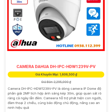
CAMERA DAHUA DH-IPC-HDW1239V-PV
Giá Khuyến Mại: 1,606,500 ₫
Giá Bán: 2,295,000 ₫
Camera DH-IPC-HDW1239V-PV là dòng camera IP Dome độ
phân giải 2MP tích hợp ánh sáng kép 30m, giúp quan sát rõ
ràng cả ngày lẫn đêm. Cameera hỗ trợ phát hiện con người,
đàm thoại 2 chiều, cùng báo động chủ động, nâng cao an
ninh hiệu quả