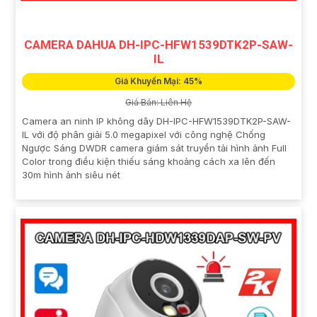
CAMERA DAHUA DH-IPC-HFW1539DTK2P-SAW-
IL
Giá Khuyến Mại: 45%
Giá Bán: Liên Hệ
Camera an ninh IP không dây DH-IPC-HFW1539DTK2P-SAW-
IL với độ phân giải 5.0 megapixel với công nghệ Chống
Ngược Sáng DWDR camera giám sát truyền tải hình ảnh Full
Color trong điều kiện thiếu sáng khoảng cách xa lên đến
30m hình ảnh siêu nét