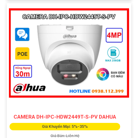
CAMERA DH-IPC-HDW2449T-S-PV DAHUA
Giá Khuyến Mại: 5%-35%
Giá Bán: Liên Hệ