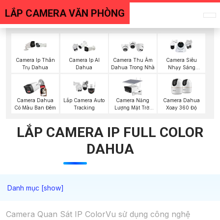
LẮP CAMERA VĂN PHÒNG
Camera Ip Thân
Camera Ip AI
Camera Thu Âm
Camera Siêu
Trụ Dahua
Dahua
Dahua Trong Nhà
Nhạy Sáng
Dahua
Camera Năng
Camera Dahua
Lắp Camera Auto
Camera Dahua
Lượng Mặt Trời
Có Màu Ban Đêm
Tracking
Xoay 360 Độ
Dahua
LẮP CAMERA IP FULL COLOR
DAHUA
Camera Quan Sát IP ColorVu sử dụng công nghệ