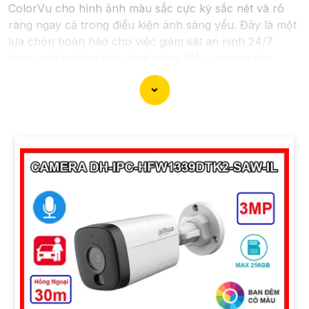
ColorVu cho hình ảnh màu sắc cực kỳ sắc nét và rõ
ràng ngay cả trong điều kiện ánh sáng yếu. Đây là một
lựa chọn hoàn hảo cho việc giám sát an ninh 24/7
trong môi trường thiếu ánh sáng. Mẫu camera này
được thiết kế hiện đại, dễ lắp đặt và cài đặt, phù hợp
với nhiều không gian như văn phòng, cửa hàng, gia
đình, hay nhà kho. Camera Quan Sát IP ColorVu cung
cấp khả năng quan sát từ xa qua hệ thống mạng
internet, giúp bạn dễ dàng theo dõi mọi hoạt động mọi
lúc mọi nơi thông qua ứng dụng di động.
'