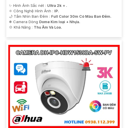
✨ Hình Ảnh Sắc nét :
Ultra 2k + .
⚛️ Công Nghệ Hình Ảnh :
IP.
🌙 Tầm Nhìn Ban Đêm :
Full Color 30m Có Màu Ban Ðêm.
❄ Camera Dòng
Dome Kim loại + Nhựa.
️💠 Khả Năng :
Thu Âm Và Loa.