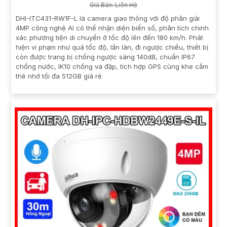
Giá Bán: Liên Hệ
DHI-ITC431-RW1F-L là camera giao thông với độ phân giải
4MP công nghệ AI có thể nhận diện biển số, phân tích chính
xác phương tiện di chuyển ở tốc độ lên đến 180 km/h. Phát
hiện vi phạm như quá tốc độ, lấn làn, đi ngược chiều, thiết bị
còn được trang bị chống ngược sáng 140dB, chuẩn IP67
chống nước, IK10 chống va đập, tích hợp GPS cùng khe cắm
thẻ nhớ tối đa 512GB giá rẻ