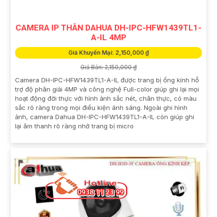
CAMERA IP THÂN DAHUA DH-IPC-HFW1439TL1-
A-IL 4MP
Giá Khuyến Mại: 2,150,000 ₫
Giá Bán: 2,150,000 ₫
Camera DH-IPC-HFW1439TL1-A-IL được trang bị ống kính hỗ
trợ độ phân giải 4MP và công nghệ Full-color giúp ghi lại mọi
hoạt động đời thực với hình ảnh sắc nét, chân thực, có màu
sắc rõ ràng trong mọi điều kiện ánh sáng. Ngoài ghi hình
ảnh, camera Dahua DH-IPC-HFW1439TL1-A-IL còn giúp ghi
lại âm thanh rõ ràng nhờ trang bị micro