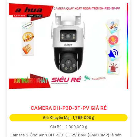
CAMERA DH-P3D-3F-PV GIÁ RẺ
Giá Khuyến Mại: 1,799,000 ₫
Giá Bán: 2,300,000 ₫
Camera 2 Ống Kính DH-P3D-3F-PV 6MP (3MP+3MP) là sản