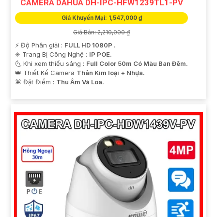
CAMERA DAHUA DH-IPC-HFW1239TL1-PV
Giá Khuyến Mại: 1,547,000 ₫
Giá Bán: 2,210,000 ₫
️⚡ Độ Phân giải :
FULL HD 1080P .
✳️ Trang Bị Công Nghệ :
IP POE.
🌜 Khi xem thiếu sáng :
Full Color 50m Có Màu Ban Ðêm.
👑 Thiết Kế Camera
Thân Kim loại + Nhựa.
️⌘ Đặt Điểm :
Thu Âm Và Loa.