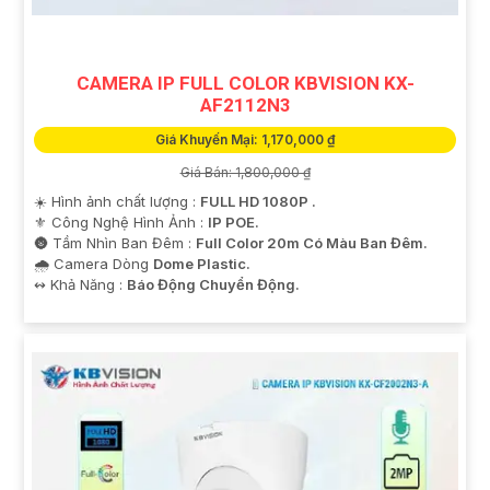
CAMERA IP FULL COLOR KBVISION KX-
AF2112N3
Giá Khuyến Mại: 1,170,000 ₫
Giá Bán: 1,800,000 ₫
☀️ Hình ảnh chất lượng :
FULL HD 1080P .
⚜️ Công Nghệ Hình Ảnh :
IP POE.
🌚 Tầm Nhìn Ban Đêm :
Full Color 20m Có Màu Ban Đêm.
🌧️ Camera Dòng
Dome Plastic.
️↭ Khả Năng :
Báo Động Chuyển Động.