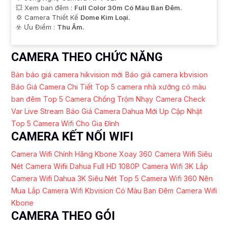
💥 Xem ban đêm :
Full Color 30m Có Màu Ban Đêm.
💢 Camera Thiết Kế
Dome Kim Loại.
️☣️ Ưu Điểm :
Thu Âm.
CAMERA THEO CHỨC NĂNG
Bản báo giá camera hikvision mới
Báo giá camera kbvision
Báo Giá Camera Chi Tiết
Top 5 camera nhà xưởng có màu
ban đêm
Top 5 Camera Chống Trộm Nhạy
Camera Check
Var Live Stream
Báo Giá Camera Dahua Mới Up Cập Nhật
Top 5 Camera Wifi Cho Gia Đình
CAMERA KẾT NỐI WIFI
Camera Wifi Chính Hãng Kbone Xoay 360
Camera Wifi Siêu
Nét
Camera Wifii Dahua Full HD 1080P
Camera Wifi 3K
Lắp
Camera Wifi Dahua 3K Siêu Nét
Top 5 Camera Wifi 360 Nên
Mua
Lắp Camera Wifi Kbvision Có Màu Ban Đêm
Camera Wifi
Kbone
CAMERA THEO GÓI