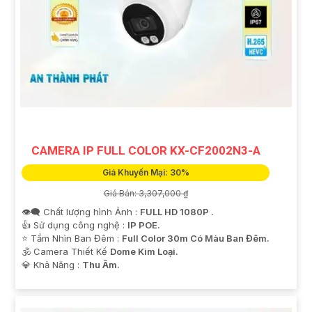
CAMERA IP FULL COLOR KX-CF2002N3-A
Giá Khuyến Mại: 30%
Giá Bán: 3,307,000 ₫
👁️‍🗨 Chất lượng hình Ảnh :
FULL HD 1080P .
👍 Sử dụng công nghệ :
IP POE.
⭐ Tầm Nhìn Ban Đêm :
Full Color 30m Có Màu Ban Đêm.
🕉️ Camera Thiết Kế
Dome Kim Loại.
️💎 Khả Năng :
Thu Âm.