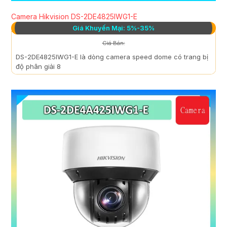
Camera Hikvision DS-2DE4825IWG1-E
Giá Khuyến Mại: 5%-35%
Giá Bán:
DS-2DE4825IWG1-E là dòng camera speed dome có trang bị
độ phân giải 8