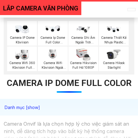
LẮP CAMERA VĂN PHÒNG
Camera IP Dome
Camera Ip Dome
Camera Ghi Âm
Camera Thiết Kế
Kbviison
Full Color
Ngoài Trời
Nhựa Plastic
Kbvision
Kbvision
Kbvision
Camera Wifi
Camera Wifi 360
Camera Hikvision
Camera Hilook
Kbvision Ngoài
Kbvision Full
Full Hd 1080P
Starlight
Trời 360
Color
CAMERA IP DOME FULL COLOR
Camera Onvif là lựa chọn hợp lý cho việc giám sát an
ninh, dễ dàng tích hợp vào bất kỳ hệ thống camera