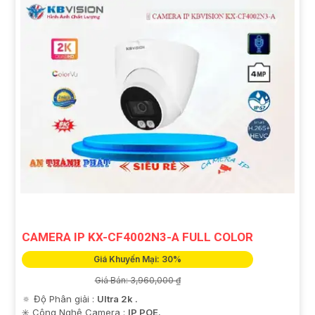
CAMERA IP KX-CF4002N3-A FULL COLOR
Giá Khuyến Mại: 30%
Giá Bán: 3,960,000 ₫
🔅 Độ Phân giải :
Ultra 2k .
✳️ Công Nghệ Camera :
IP POE.