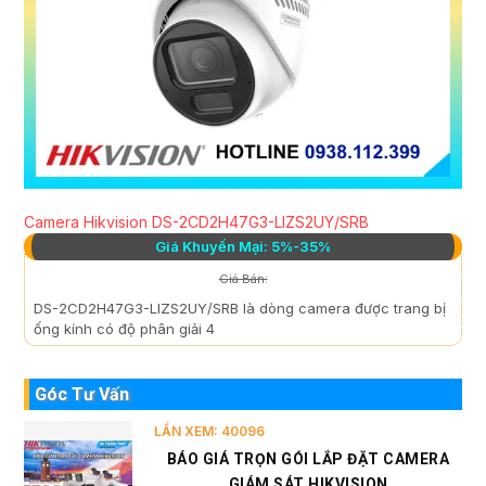
Camera Hikvision DS-2CD2H47G3-LIZS2UY/SRB
Giá Khuyến Mại: 5%-35%
Giá Bán:
DS-2CD2H47G3-LIZS2UY/SRB là dòng camera được trang bị
ống kính có độ phân giải 4
Góc Tư Vấn
LẦN XEM: 40096
BÁO GIÁ TRỌN GÓI LẮP ĐẶT CAMERA
GIÁM SÁT HIKVISION