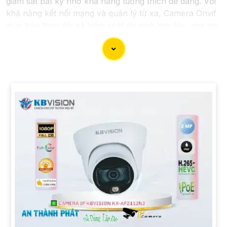
giám sát bất kỳ nhờ khả năng tương thích dễ dàng. Với
khả năng kết nối mạng và quản lý từ xa, Camera Onvif
giúp bạn theo dõi và kiểm soát an ninh mọi lúc, mọi nơi
một cách đơn giản. Sau đây là một số dòng camera
quan sát chất lượng dành cho bạn tham khảo.
'