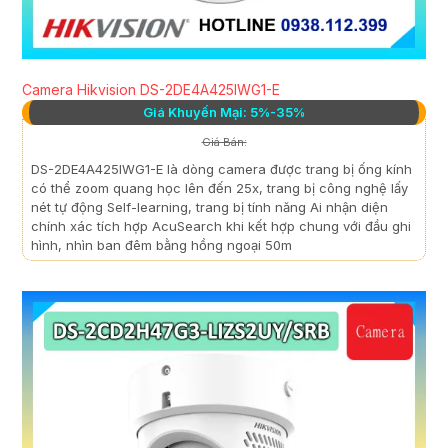
Camera Hikvision DS-2DE4A425IWG1-E
Giá Khuyến Mại: 5%-35%
Giá Bán:
DS-2DE4A425IWG1-E là dòng camera được trang bị ống kính
có thể zoom quang học lên đến 25x, trang bị công nghệ lấy
nét tự động Self-learning, trang bị tính năng Ai nhận diện
chính xác tích hợp AcuSearch khi kết hợp chung với đầu ghi
hình, nhìn ban đêm bằng hồng ngoại 50m