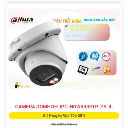
CAMERA DOME DH-IPC-HDW3449TP-ZS-IL
Giá Khuyến Mại: 5%-35%
Giá Bán: Liên Hệ