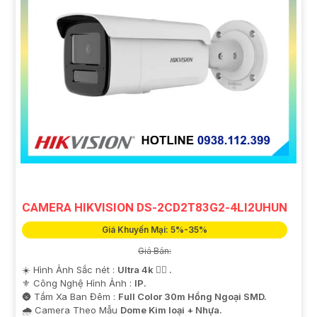
CAMERA HIKVISION DS-2CD2T83G2-4LI2UHUN
Giá Khuyến Mại: 5%-35%
Giá Bán:
☀️ Hình Ảnh Sắc nét :
Ultra 4k 👍🏾 .
⚜️ Công Nghệ Hình Ảnh :
IP.
🌚 Tầm Xa Ban Đêm :
Full Color 30m Hồng Ngoại SMD.
🌧️ Camera Theo Mẫu
Dome Kim loại + Nhựa.