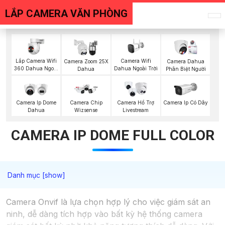
LẮP CAMERA VĂN PHÒNG
Lắp Camera Wifi
Camera Wifi
Camera Zoom 25X
Camera Dahua
360 Dahua Ngoài
Dahua Ngoài Trời
Dahua
Phân Biệt Người
Trời
Camera Ip Dome
Camera Chip
Camera Hổ Trợ
Camera Ip Có Dây
Dahua
Wizsense
Livestream
CAMERA IP DOME FULL COLOR
Camera Onvif là lựa chọn hợp lý cho việc giám sát an
ninh, dễ dàng tích hợp vào bất kỳ hệ thống camera