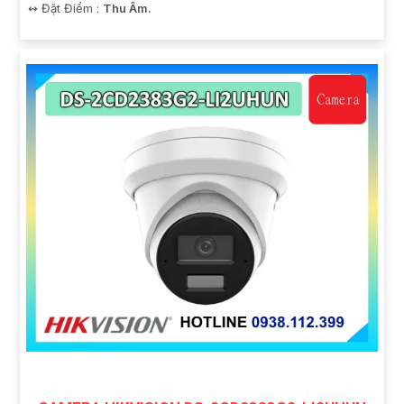
️↭ Đặt Điểm :
Thu Âm.