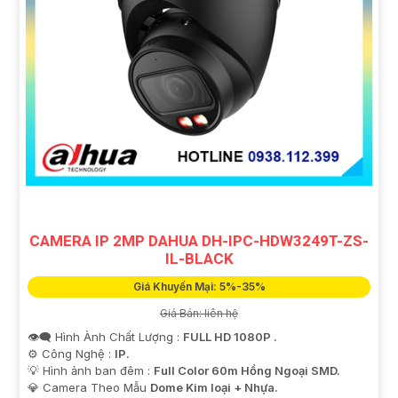
CAMERA IP 2MP DAHUA DH-IPC-HDW3249T-ZS-
IL-BLACK
Giá Khuyến Mại: 5%-35%
Giá Bán: liên hệ
👁️‍🗨 Hình Ành Chất Lượng :
FULL HD 1080P .
⚙ Công Nghệ :
IP.
💡 Hình ảnh ban đêm :
Full Color 60m Hồng Ngoại SMD.
💎 Camera Theo Mẫu
Dome Kim loại + Nhựa.