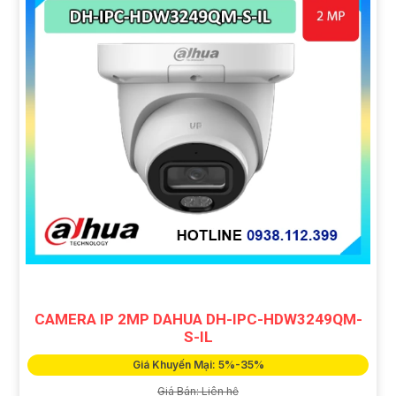
CAMERA IP 2MP DAHUA DH-IPC-HDW3249QM-
S-IL
Giá Khuyến Mại: 5%-35%
Giá Bán: Liên hệ