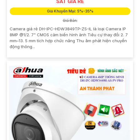
SÁT GIÁ RẺ
Giá Khuyến Mại: 5%-35%
Giá Bán:
Camera giá rẻ DH-IPC-HDW3849TP-ZS-IL là loại Camera IP
8MP @1/2. 7" CMOS cảm biến hình ảnh Tiêu cự thay đổi 2. 7
mm–13. 5 mm tích hợp chức năng Thu âm phát hiện chuyển
động thông...