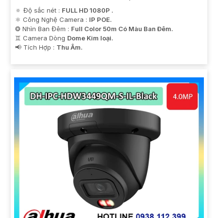
🔅 Độ sắc nét :
FULL HD 1080P .
⚛️ Công Nghệ Camera :
IP POE.
❂ Nhìn Ban Đêm :
Full Color 50m Có Màu Ban Ðêm.
♊ Camera Dòng
Dome Kim loại.
️📢 Tích Hợp :
Thu Âm.