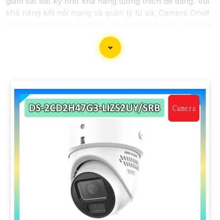
giám sát bất kỳ nhờ khả năng tương thích dễ dàng. Với
khả năng kết nối mạng và quản lý từ xa, Camera Onvif
giúp bạn theo dõi và kiểm soát an ninh mọi lúc, mọi nơi
một cách đơn giản. Sau đây là một số dòng camera
quan sát chất lượng dành cho bạn tham khảo.
'