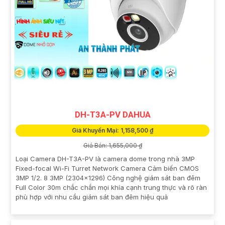
DH-T3A-PV DAHUA
Giá Khuyến Mại: 1,158,500 ₫
Giá Bán: 1,655,000 ₫
Loại Camera DH-T3A-PV là camera dome trong nhà 3MP
Fixed-focal Wi-Fi Turret Network Camera Cảm biến CMOS
3MP 1/2. 8 3MP (2304×1296) Công nghệ giám sát ban đêm
Full Color 30m chắc chắn mọi khía cạnh trung thực và rõ ràn
phù hợp với nhu cầu giám sát ban đêm hiệu quả