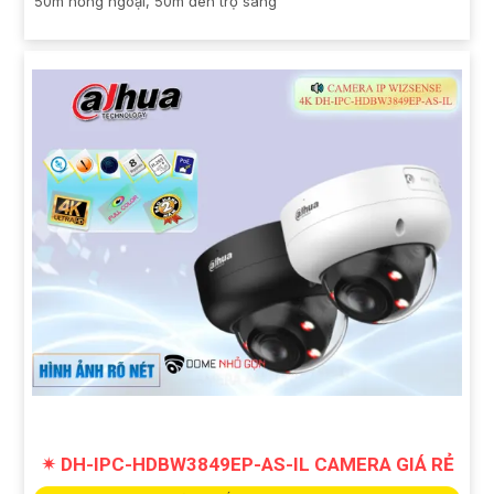
50m hồng ngoại, 50m đèn trợ sáng
✴ DH-IPC-HDBW3849EP-AS-IL CAMERA GIÁ RẺ