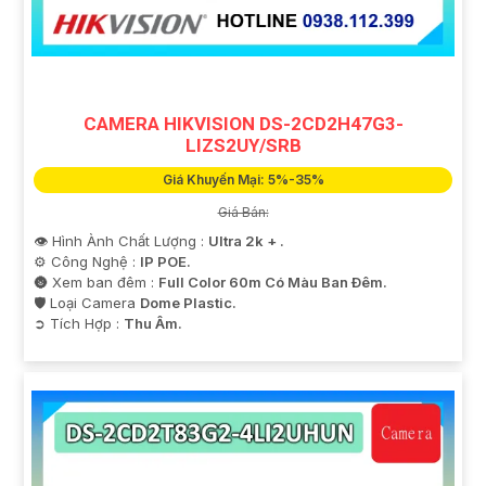
CAMERA HIKVISION DS-2CD2H47G3-
LIZS2UY/SRB
Giá Khuyến Mại: 5%-35%
Giá Bán:
👁 Hình Ành Chất Lượng :
Ultra 2k + .
⚙ Công Nghệ :
IP POE.
🌚 Xem ban đêm :
Full Color 60m Có Màu Ban Ðêm.
🛡 Loại Camera
Dome Plastic.
️➲ Tích Hợp :
Thu Âm.