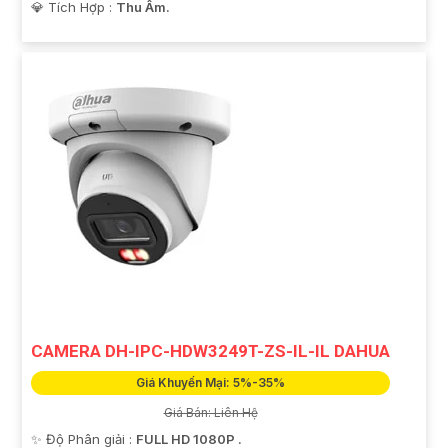
️💎 Tích Hợp :
Thu Âm.
CAMERA DH-IPC-HDW3249T-ZS-IL-IL DAHUA
Giá Khuyến Mại: 5%-35%
Giá Bán: Liên Hệ
✨ Độ Phân giải :
FULL HD 1080P .