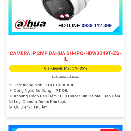
CAMERA IP 2MP DAHUA DH-IPC-HDW3249T-ZS-
IL
Giá Khuyến Mại: 5%-35%
Giá Bán: Liên hệ
✨ Chất lượng hình :
FULL HD 1080P .
⚜️ Công Nghệ Sử Dụng :
IP POE.
🔅 Khoảng Cách Ban Đêm :
Full Color 50m Có Màu Ban Ðêm.
🎲 Loại Camera
Dome Kim loại.
️💎 Ưu Điểm :
Thu Âm.