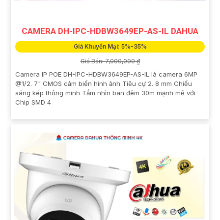
CAMERA DH-IPC-HDBW3649EP-AS-IL DAHUA
Giá Khuyến Mại: 5%-35%
Giá Bán: 7,000,000 ₫
Camera IP POE DH-IPC-HDBW3649EP-AS-IL là camera 6MP
@1/2. 7" CMOS cảm biến hình ảnh Tiêu cự 2. 8 mm Chiếu
sáng kép thông minh Tầm nhìn ban đêm 30m mạnh mẽ với
Chip SMD 4