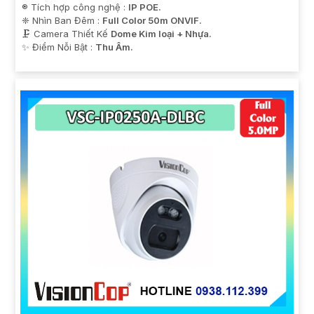
®️ Tích hợp công nghệ :
IP POE.
❈ Nhìn Ban Đêm :
Full Color 50m ONVIF.
🗜️ Camera Thiết Kế
Dome Kim loại + Nhựa.
️✨ Điểm Nỗi Bật :
Thu Âm.