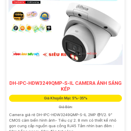
DH-IPC-HDW3249QMP-S-IL CAMERA ÁNH SÁNG
KÉP
Giá Khuyến Mại: 5%-35%
Giá Bán:
Camera giá rẻ DH-IPC-HDW3249QMP-S-IL 2MP @1/2. 9"
CMOS cảm biến hình ảnh- Tiêu cự 2. 8 mm có thiết kế nhỏ
gọn cung cấp nguồn qua cổng RJ45 Tầm nhìn ban đêm :