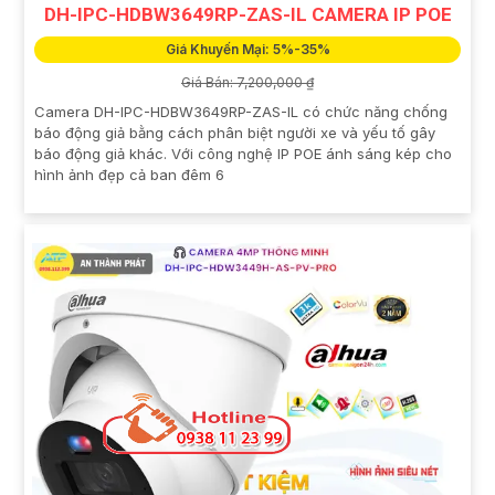
DH-IPC-HDBW3649RP-ZAS-IL CAMERA IP POE
Giá Khuyến Mại: 5%-35%
Giá Bán: 7,200,000 ₫
Camera DH-IPC-HDBW3649RP-ZAS-IL có chức năng chống
báo động giả bằng cách phân biệt người xe và yếu tố gây
báo động giả khác. Với công nghệ IP POE ánh sáng kép cho
hình ảnh đẹp cả ban đêm 6