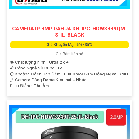
CAMERA IP 4MP DAHUA DH-IPC-HDW3449QM-
S-IL-BLACK
Giá Khuyến Mại: 5%-35%
Giá Bán: liên hệ
👁 Chất lượng hình :
Ultra 2k + .
🌠 Công Nghệ Sử Dụng :
IP.
🌔 Khoảng Cách Ban Đêm :
Full Color 50m Hồng Ngoại SMD.
🗜️ Camera Dòng
Dome Kim loại + Nhựa.
️₤ Ưu Điểm :
Thu Âm.