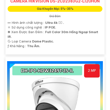
CAMERA HIKVISION DS-2CD2383G2-LI2UHUN
Giá Khuyến Mại: 5%-35%
Giá Bán:
👀 Hình ảnh chất lượng :
Ultra 4k 👍🏾 .
⚛️ Sử dụng công nghệ :
IP POE.
❃ Xem Được Ban Đêm :
Full Color 30m Hồng Ngoại Smart
IR.
💦 Loại Camera
Dome Plastic.
️ƒ Khả Năng :
Thu Âm.