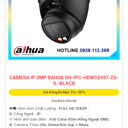
CAMERA IP 2MP DAHUA DH-IPC-HDW3249T-ZS-
IL-BLACK
Giá Khuyến Mại: 5%-35%
Giá Bán: liên hệ
👁️‍🗨 Hình Ành Chất Lượng :
FULL HD 1080P .
⚙ Công Nghệ :
IP.
💡 Hình ảnh ban đêm :
Full Color 60m Hồng Ngoại SMD.
💎 Camera Theo Mẫu
Dome Kim loại + Nhựa.