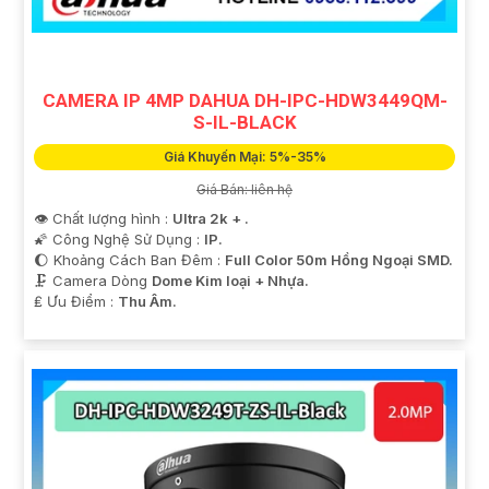
CAMERA IP 4MP DAHUA DH-IPC-HDW3449QM-
S-IL-BLACK
Giá Khuyến Mại: 5%-35%
Giá Bán: liên hệ
👁 Chất lượng hình :
Ultra 2k + .
🌠 Công Nghệ Sử Dụng :
IP.
🌔 Khoảng Cách Ban Đêm :
Full Color 50m Hồng Ngoại SMD.
🗜️ Camera Dòng
Dome Kim loại + Nhựa.
️₤ Ưu Điểm :
Thu Âm.