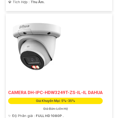
️💎 Tích Hợp :
Thu Âm.
CAMERA DH-IPC-HDW3249T-ZS-IL-IL DAHUA
Giá Khuyến Mại: 5%-35%
Giá Bán: Liên Hệ
✨ Độ Phân giải :
FULL HD 1080P .