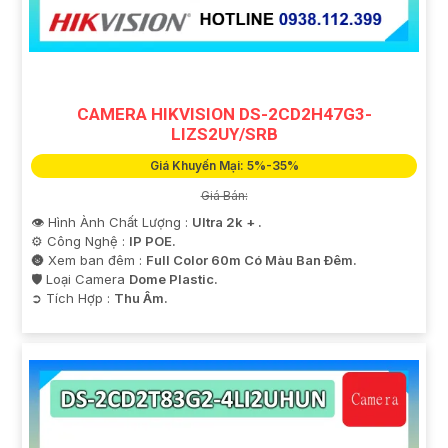
CAMERA HIKVISION DS-2CD2H47G3-
LIZS2UY/SRB
Giá Khuyến Mại: 5%-35%
Giá Bán:
👁 Hình Ành Chất Lượng :
Ultra 2k + .
⚙ Công Nghệ :
IP POE.
🌚 Xem ban đêm :
Full Color 60m Có Màu Ban Ðêm.
🛡 Loại Camera
Dome Plastic.
️➲ Tích Hợp :
Thu Âm.