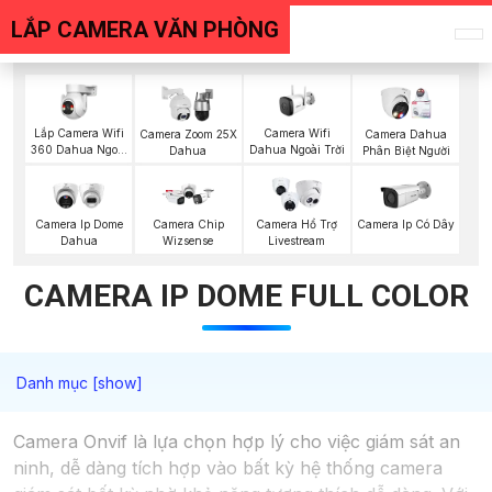
LẮP CAMERA VĂN PHÒNG
Lắp Camera Wifi
Camera Wifi
Camera Zoom 25X
Camera Dahua
360 Dahua Ngoài
Dahua Ngoài Trời
Dahua
Phân Biệt Người
Trời
Camera Ip Dome
Camera Chip
Camera Hổ Trợ
Camera Ip Có Dây
Dahua
Wizsense
Livestream
CAMERA IP DOME FULL COLOR
Camera Onvif là lựa chọn hợp lý cho việc giám sát an
ninh, dễ dàng tích hợp vào bất kỳ hệ thống camera