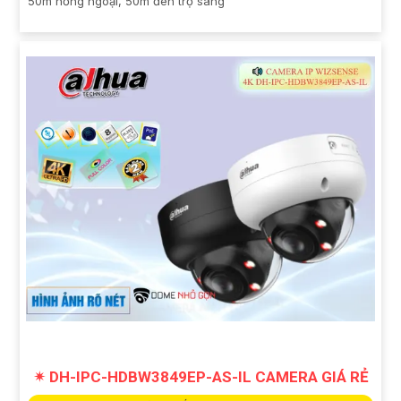
50m hồng ngoại, 50m đèn trợ sáng
✴ DH-IPC-HDBW3849EP-AS-IL CAMERA GIÁ RẺ