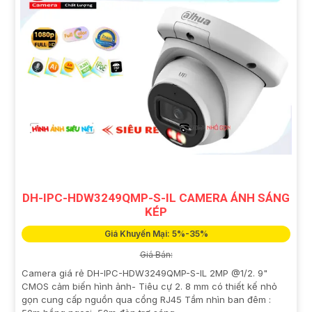
DH-IPC-HDW3249QMP-S-IL CAMERA ÁNH SÁNG
KÉP
Giá Khuyến Mại: 5%-35%
Giá Bán:
Camera giá rẻ DH-IPC-HDW3249QMP-S-IL 2MP @1/2. 9"
CMOS cảm biến hình ảnh- Tiêu cự 2. 8 mm có thiết kế nhỏ
gọn cung cấp nguồn qua cổng RJ45 Tầm nhìn ban đêm :