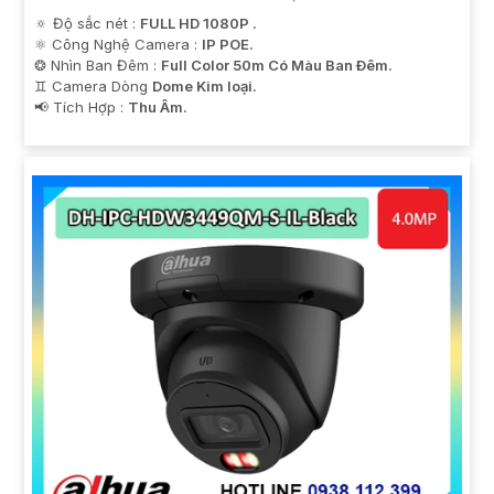
🔅 Độ sắc nét :
FULL HD 1080P .
⚛️ Công Nghệ Camera :
IP POE.
❂ Nhìn Ban Đêm :
Full Color 50m Có Màu Ban Ðêm.
♊ Camera Dòng
Dome Kim loại.
️📢 Tích Hợp :
Thu Âm.