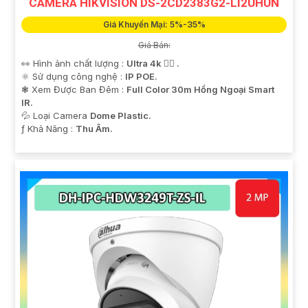
CAMERA HIKVISION DS-2CD2383G2-LI2UHUN
Giá Khuyến Mại: 5%-35%
Giá Bán:
👀 Hình ảnh chất lượng :
Ultra 4k 👍🏾 .
⚛️ Sử dụng công nghệ :
IP POE.
❃ Xem Được Ban Đêm :
Full Color 30m Hồng Ngoại Smart
IR.
💦 Loại Camera
Dome Plastic.
️ƒ Khả Năng :
Thu Âm.