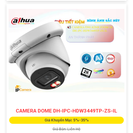
CAMERA DOME DH-IPC-HDW3449TP-ZS-IL
Giá Khuyến Mại: 5%-35%
Giá Bán: Liên Hệ