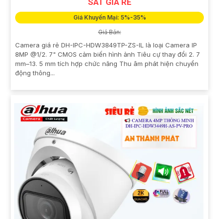
SÁT GIÁ RẺ
Giá Khuyến Mại: 5%-35%
Giá Bán:
Camera giá rẻ DH-IPC-HDW3849TP-ZS-IL là loại Camera IP
8MP @1/2. 7" CMOS cảm biến hình ảnh Tiêu cự thay đổi 2. 7
mm–13. 5 mm tích hợp chức năng Thu âm phát hiện chuyển
động thông...