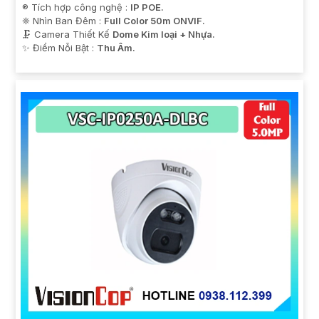
®️ Tích hợp công nghệ :
IP POE.
❈ Nhìn Ban Đêm :
Full Color 50m ONVIF.
🗜️ Camera Thiết Kế
Dome Kim loại + Nhựa.
️✨ Điểm Nỗi Bật :
Thu Âm.