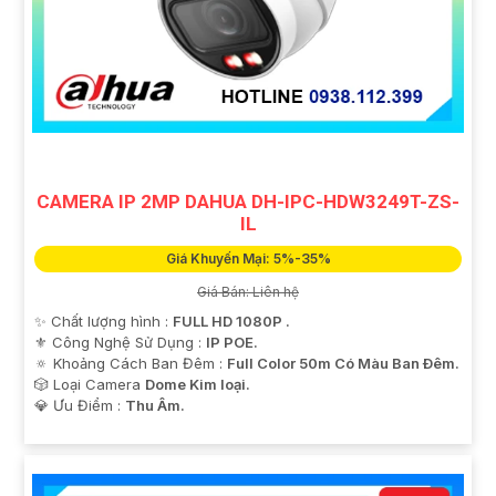
CAMERA IP 2MP DAHUA DH-IPC-HDW3249T-ZS-
IL
Giá Khuyến Mại: 5%-35%
Giá Bán: Liên hệ
✨ Chất lượng hình :
FULL HD 1080P .
⚜️ Công Nghệ Sử Dụng :
IP POE.
🔅 Khoảng Cách Ban Đêm :
Full Color 50m Có Màu Ban Ðêm.
🎲 Loại Camera
Dome Kim loại.
️💎 Ưu Điểm :
Thu Âm.