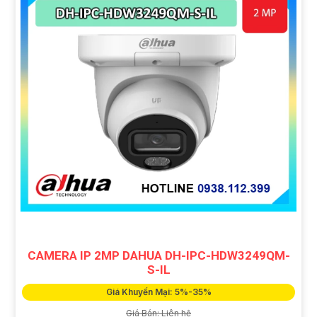
CAMERA IP 2MP DAHUA DH-IPC-HDW3249QM-
S-IL
Giá Khuyến Mại: 5%-35%
Giá Bán: Liên hệ