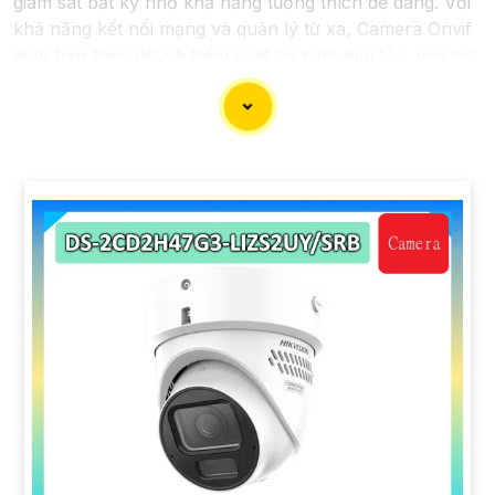
giám sát bất kỳ nhờ khả năng tương thích dễ dàng. Với
khả năng kết nối mạng và quản lý từ xa, Camera Onvif
giúp bạn theo dõi và kiểm soát an ninh mọi lúc, mọi nơi
một cách đơn giản. Sau đây là một số dòng camera
quan sát chất lượng dành cho bạn tham khảo.
'