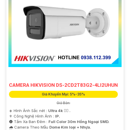
CAMERA HIKVISION DS-2CD2T83G2-4LI2UHUN
Giá Khuyến Mại: 5%-35%
Giá Bán:
☀️ Hình Ảnh Sắc nét :
Ultra 4k 👍🏾 .
⚜️ Công Nghệ Hình Ảnh :
IP.
🌚 Tầm Xa Ban Đêm :
Full Color 30m Hồng Ngoại SMD.
🌧️ Camera Theo Mẫu
Dome Kim loại + Nhựa.