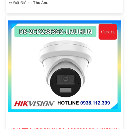
️↭ Đặt Điểm :
Thu Âm.