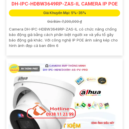
DH-IPC-HDBW3649RP-ZAS-IL CAMERA IP POE
Giá Khuyến Mại: 5%-35%
Giá Bán: 7,200,000 ₫
Camera DH-IPC-HDBW3649RP-ZAS-IL có chức năng chống
báo động giả bằng cách phân biệt người xe và yếu tố gây
báo động giả khác. Với công nghệ IP POE ánh sáng kép cho
hình ảnh đẹp cả ban đêm 6