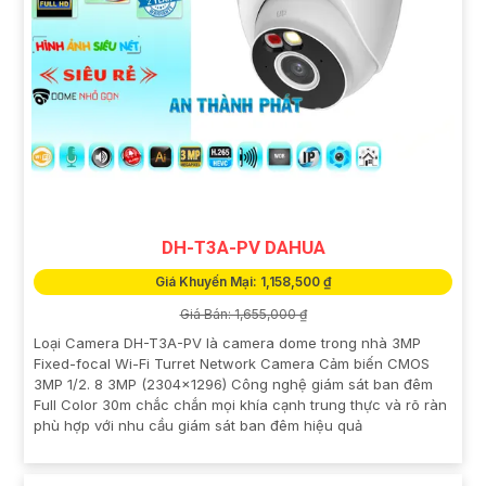
DH-T3A-PV DAHUA
Giá Khuyến Mại: 1,158,500 ₫
Giá Bán: 1,655,000 ₫
Loại Camera DH-T3A-PV là camera dome trong nhà 3MP
Fixed-focal Wi-Fi Turret Network Camera Cảm biến CMOS
3MP 1/2. 8 3MP (2304×1296) Công nghệ giám sát ban đêm
Full Color 30m chắc chắn mọi khía cạnh trung thực và rõ ràn
phù hợp với nhu cầu giám sát ban đêm hiệu quả