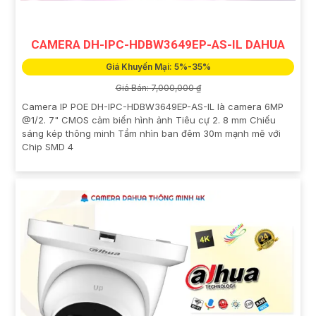
CAMERA DH-IPC-HDBW3649EP-AS-IL DAHUA
Giá Khuyến Mại: 5%-35%
Giá Bán: 7,000,000 ₫
Camera IP POE DH-IPC-HDBW3649EP-AS-IL là camera 6MP
@1/2. 7" CMOS cảm biến hình ảnh Tiêu cự 2. 8 mm Chiếu
sáng kép thông minh Tầm nhìn ban đêm 30m mạnh mẽ với
Chip SMD 4