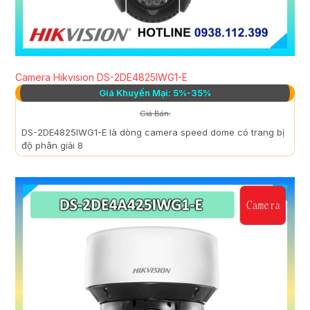
Camera Hikvision DS-2DE4825IWG1-E
Giá Khuyến Mại: 5%-35%
Giá Bán:
DS-2DE4825IWG1-E là dòng camera speed dome có trang bị
độ phân giải 8