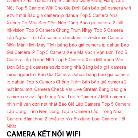
camera 2 mắt dahua
Top 5 Camera Quay Đóng Hàng Cực
Nét
Top 5 Camera Wifi Cho Gia Đình
Bản báo giá camera wifi
ezviz mới
Báo giá camera ip dahua
Top 5 Camera Nhà
Xưởng Có Màu Ban Đêm Nên Dùng
Báo giá camera 2 mắt
hikvision
Top 5 Camera Chống Trộm Nhạy
Top 5 Camera
Lắp Ngoài Trời
Lắp camera check var Livestream
Camera
Nhìn Màn Hình Máy Tính
bảng báo giá camera ip dahua
Báo
Giá Camera IP
Top 5 Camera Xem Mã Vạch Vận Đơn
Top 5
Camera Lắp Trong Nhà
Top 5 Camera Xem Mã Vạch Vận
Đơn
Báo giá camera ezviz trong nhà
Bảng báo giá camera
imou ngoài trời
Báo Giá Camera Dahua
bảng báo giá camera
ip dahua
Top 5 Camera Chống Trộm
Bản báo giá camera 2
mắt imou mới
Camera Check Var Live Stream
Bảng báo giá
camera ezviz Lắp Trong Nhà
Top 5 Camera 2 Mắt
camera
nhìn mã vận đơn nét nhất
Báo Giá Lắp Camera
Top 5 Camera
Lắp Công Trình Nên Dùng
Top 5 Camera Lắp Trong Nhà
Camera đàm thoại 2 chiều to rõ nên dùng
Loại Camera Tốt
Nhất
CAMERA KẾT NỐI WIFI