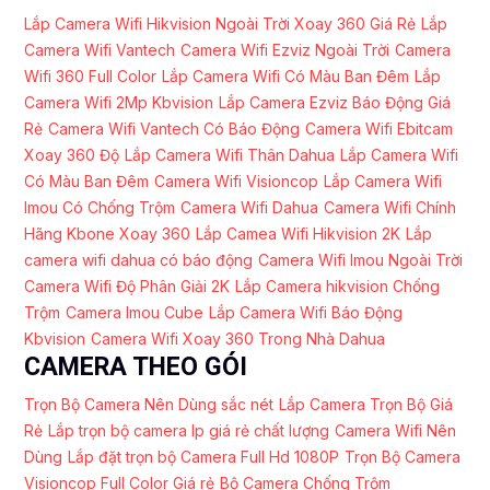
Lắp Camera Wifi Hikvision Ngoài Trời Xoay 360 Giá Rẻ
Lắp
Camera Wifi Vantech
Camera Wifi Ezviz Ngoài Trời
Camera
Wifi 360 Full Color
Lắp Camera Wifi Có Màu Ban Đêm
Lắp
Camera Wifi 2Mp Kbvision
Lắp Camera Ezviz Báo Động Giá
Rẻ
Camera Wifi Vantech Có Báo Động
Camera Wifi Ebitcam
Xoay 360 Độ
Lắp Camera Wifi Thân Dahua
Lắp Camera Wifi
Có Màu Ban Đêm
Camera Wifi Visioncop
Lắp Camera Wifi
Imou Có Chống Trộm
Camera Wifi Dahua
Camera Wifi Chính
Hãng Kbone Xoay 360
Lắp Camea Wifi Hikvision 2K
Lắp
camera wifi dahua có báo động
Camera Wifi Imou Ngoài Trời
Camera Wifi Độ Phân Giải 2K
Lắp Camera hikvision Chống
Trộm
Camera Imou Cube
Lắp Camera Wifi Báo Động
Kbvision
Camera Wifi Xoay 360 Trong Nhà Dahua
CAMERA THEO GÓI
Trọn Bộ Camera Nên Dùng sắc nét
Lắp Camera Trọn Bộ Giá
Rẻ
Lắp trọn bộ camera Ip giá rẻ chất lượng
Camera Wifi Nên
Dùng
Lắp đặt trọn bộ Camera Full Hd 1080P
Trọn Bộ Camera
Visioncop Full Color Giá rẻ
Bộ Camera Chống Trộm