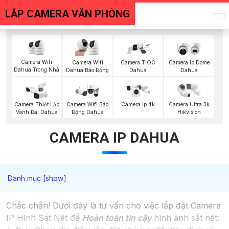
LẮP CAMERA VĂN PHÒNG
Camera Wifi
Camera Wifi
Camera TIOC
Camera Ip Dome
Dahua Trong Nhà
Dahua Báo Động
Dahua
Dahua
Camera Thiết Lập
Camera Wifi Báo
Camera Ip 4k
Camera Ultra 3k
Vành Đai Dahua
Động Dahua
Hikvision
CAMERA IP DAHUA
Chắc chắn! Dưới đây là tư vấn cho việc lắp đặt Camera
IP Hình Sát Nét để
Hoàn toàn tin cậy
hình ảnh sắt nét: