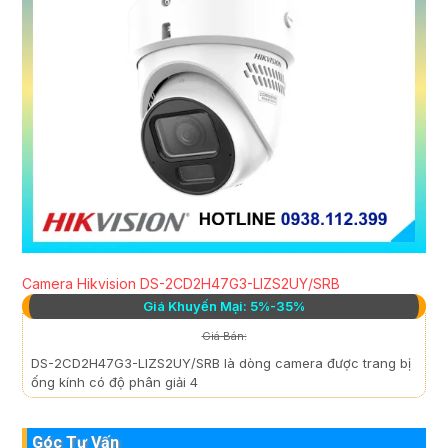
Camera Hikvision DS-2CD2H47G3-LIZS2UY/SRB
Giá Khuyến Mại: 5%-35%
Giá Bán:
DS-2CD2H47G3-LIZS2UY/SRB là dòng camera được trang bị
ống kính có độ phân giải 4
Góc Tư Vấn