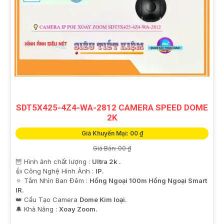
SDT5X425-4Z4-WA-2812 CAMERA SPEED DOME
2K
Giá Khuyến Mại: 00 ₫
Giá Bán: 00 ₫
🦉 Hình ảnh chất lượng :
Ultra 2k .
👍 Công Nghệ Hình Ảnh :
IP.
🔅 Tầm Nhìn Ban Đêm :
Hồng Ngoại 100m Hồng Ngoại Smart
IR.
👑 Cấu Tạo Camera
Dome Kim loại.
️🔔 Khả Năng :
Xoay Zoom.