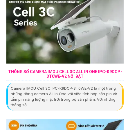
THÔNG SỐ CAMERA IMOU CELL 3C ALL IN ONE IPC-K9DCP-
3T0WE-V2 NỔI BẬT
Camera IMOU Cell 3C IPC-K9DCP-3T0WE-V2 là một trong
những dòng camera All In One với việc tích hợp sẵn pin và
tấm pin năng lượng mặt trời trong bộ sản phẩm. Với những
thông số...