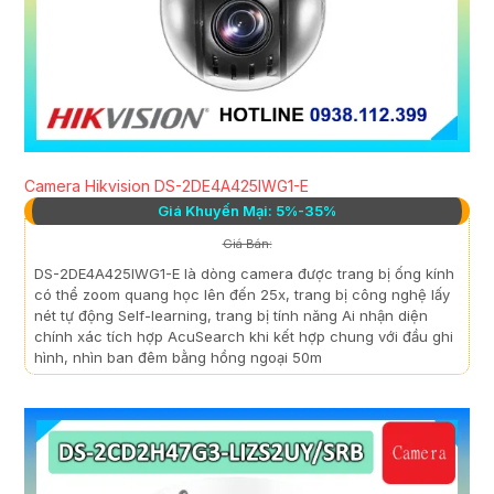
Camera Hikvision DS-2DE4A425IWG1-E
Giá Khuyến Mại: 5%-35%
Giá Bán:
DS-2DE4A425IWG1-E là dòng camera được trang bị ống kính
có thể zoom quang học lên đến 25x, trang bị công nghệ lấy
nét tự động Self-learning, trang bị tính năng Ai nhận diện
chính xác tích hợp AcuSearch khi kết hợp chung với đầu ghi
hình, nhìn ban đêm bằng hồng ngoại 50m