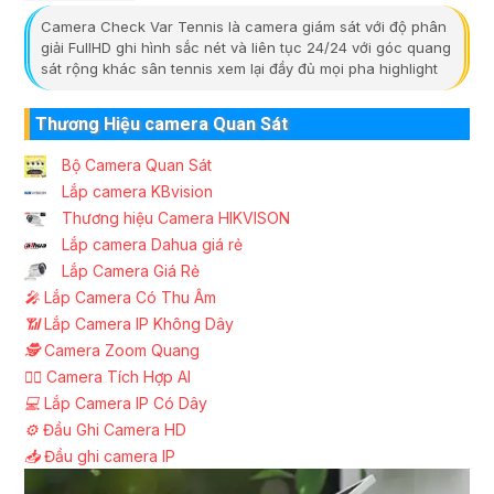
Camera Check Var Tennis là camera giám sát với độ phân
giải FullHD ghi hình sắc nét và liên tục 24/24 với góc quang
sát rộng khác sân tennis xem lại đầy đủ mọi pha highlight
Thương Hiệu camera Quan Sát
Bộ Camera Quan Sát
Lắp camera KBvision
Thương hiệu Camera HIKVISON
Lắp camera Dahua giá rẻ
Lắp Camera Giá Rẻ
️🎤️
Lắp Camera Có Thu Âm
📶
Lắp Camera IP Không Dây
🕵️
Camera Zoom Quang
🧛‍♀️
Camera Tích Hợp AI
💻
Lắp Camera IP Có Dây
⚙️
Đầu Ghi Camera HD
📥
Đầu ghi camera IP