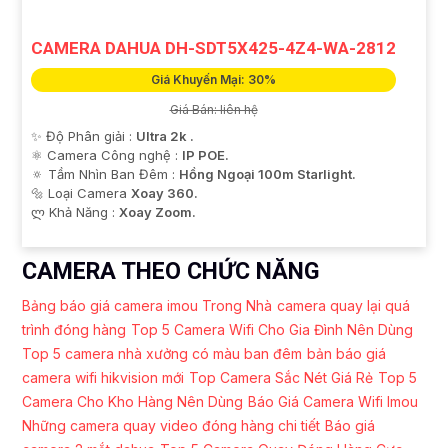
CAMERA DAHUA DH-SDT5X425-4Z4-WA-2812
Giá Khuyến Mại: 30%
Giá Bán: liên hệ
✨ Độ Phân giải :
Ultra 2k .
⚛️ Camera Công nghệ :
IP POE.
🔅 Tầm Nhìn Ban Đêm :
Hồng Ngoại 100m Starlight.
🔩 Loại Camera
Xoay 360.
️ლ Khả Năng :
Xoay Zoom.
CAMERA THEO CHỨC NĂNG
Bảng báo giá camera imou Trong Nhà
camera quay lại quá
trình đóng hàng
Top 5 Camera Wifi Cho Gia Đình Nên Dùng
Top 5 camera nhà xưởng có màu ban đêm
bản báo giá
camera wifi hikvision mới
Top Camera Sắc Nét Giá Rẻ
Top 5
Camera Cho Kho Hàng Nên Dùng
Báo Giá Camera Wifi Imou
Những camera quay video đóng hàng chi tiết
Báo giá