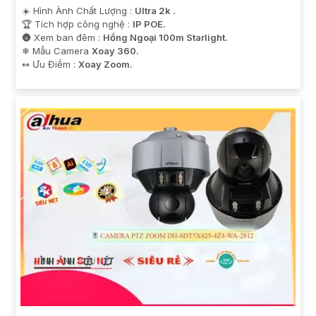
☀️ Hình Ành Chất Lượng :
Ultra 2k .
🏆 Tích hợp công nghệ :
IP POE.
🌚 Xem ban đêm :
Hồng Ngoại 100m Starlight.
❄ Mẫu Camera
Xoay 360.
️↭ Ưu Điểm :
Xoay Zoom.