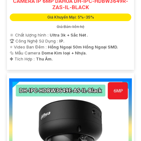
CAMERA IP 6MP DAHUA DH-IPC-HDBW3649R-
ZAS-IL-BLACK
Giá Khuyến Mại: 5%-35%
Giá Bán: liên hệ
🔆 Chất lượng hình :
Ultra 3k + Sắc Nét .
🏆 Công Nghệ Sử Dụng :
IP.
⭐ Video Ban Đêm :
Hồng Ngoại 50m Hồng Ngoại SMD.
🔩 Mẫu Camera
Dome Kim loại + Nhựa.
️✤ Tích Hợp :
Thu Âm.