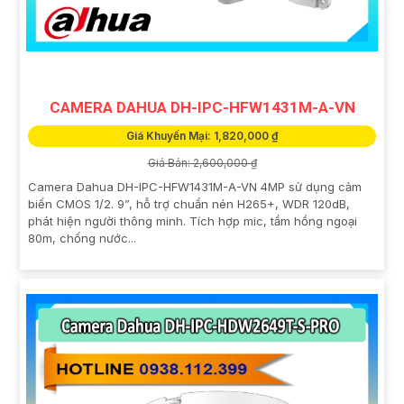
CAMERA DAHUA DH-IPC-HFW1431M-A-VN
Giá Khuyến Mại: 1,820,000 ₫
Giá Bán: 2,600,000 ₫
Camera Dahua DH-IPC-HFW1431M-A-VN 4MP sử dụng cảm
biến CMOS 1/2. 9”, hỗ trợ chuẩn nén H265+, WDR 120dB,
phát hiện người thông minh. Tích hợp mic, tầm hồng ngoại
80m, chống nước...