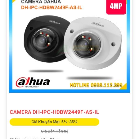
CAMERA DH-IPC-HDBW2449F-AS-IL
Giá Khuyến Mại: 5%-35%
Giá Bán: liên hệ