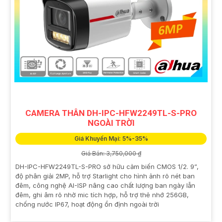
CAMERA THÂN DH-IPC-HFW2249TL-S-PRO
NGOÀI TRỜI
Giá Khuyến Mại: 5%-35%
Giá Bán: 3,750,000 ₫
DH-IPC-HFW2249TL-S-PRO sở hữu cảm biến CMOS 1/2. 9”,
độ phân giải 2MP, hỗ trợ Starlight cho hình ảnh rõ nét ban
đêm, công nghệ AI-ISP nâng cao chất lượng ban ngày lẫn
đêm, ghi âm rõ nhờ mic tích hợp, hỗ trợ thẻ nhớ 256GB,
chống nước IP67, hoạt động ổn định ngoài trời