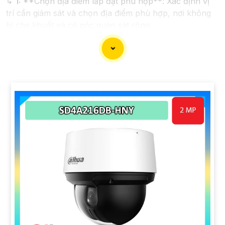
↳
1:
**Chọn địa điểm lắp đặt phù hợp**: Xác định vị
trí cần giám sát và chọn địa điểm phù hợp, nơi không
bị che khuất và có góc quan sát rộng.
2:
**Chọn camera chất lượng**: Chọn camera IP có
độ phân giải cao, ít nhất là 1080p để
Hoàn toàn tin cậy
hình ảnh sắt nét.
⚒
3:
**Kết nối mạng**: Đảm bảo có hệ thống mạng
ổn định và đủ băng thông để truyền tải hình ảnh mà
không gây giựt lag.
🀄
4:
**Điều chỉnh góc quay và zoom**: Cân nhắc điều
chỉnh góc quay của camera sao cho phủ đầy đủ khu
vực cần quan sát và thử nghiệm chất lượng hình ảnh
sau khi lắp đặt xong.
📷
5:
**Bảo mật thông tin**: Đảm bảo camera IP được
thiết lập bảo mật mạnh, như đổi mật khẩu mặc định và
cập nhật phần mềm thường xuyên.
🤖️
6:
**Lưu trữ dữ liệu**: Xác định phương pháp lưu
trữ hình ảnh, có thể lưu trữ trên đám mây hoặc thiết bị
lưu trữ nội bộ.