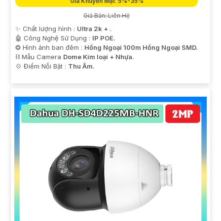
Giá Khuyến Mại: 5%-35%
Giá Bán: Liên Hệ
✨ Chất lượng hình :
Ultra 2k + .
🤖️ Công Nghệ Sử Dụng :
IP POE.
❂ Hình ảnh ban đêm :
Hồng Ngoại 100m Hồng Ngoại SMD.
⛓ Mẫu Camera
Dome Kim loại + Nhựa.
️💠 Điểm Nỗi Bật :
Thu Âm.