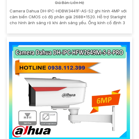
Giá Bán: Liên Hệ
Camera Dahua DH-IPC-HDBW3441F-AS-S2 ghi hình 4MP với
cảm biến CMOS có độ phân giải 2688×1520. Hỗ trợ Starlight
cho hình ảnh sáng rõ khi ánh sáng yếu. Ống kính cố định 3