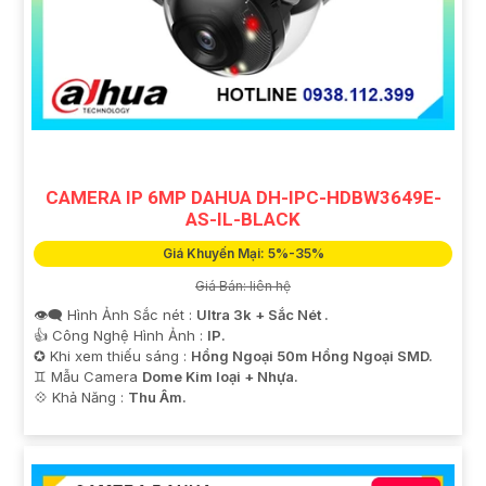
CAMERA IP 6MP DAHUA DH-IPC-HDBW3649E-
AS-IL-BLACK
Giá Khuyến Mại: 5%-35%
Giá Bán: liên hệ
👁️‍🗨 Hình Ảnh Sắc nét :
Ultra 3k + Sắc Nét .
👍 Công Nghệ Hình Ảnh :
IP.
✪ Khi xem thiếu sáng :
Hồng Ngoại 50m Hồng Ngoại SMD.
♊ Mẫu Camera
Dome Kim loại + Nhựa.
️💠 Khả Năng :
Thu Âm.