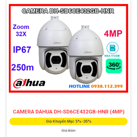
CAMERA DAHUA DH-SD6CE432GB-HNR (4MP)
Giá Khuyến Mại: 5%-35%
Giá Bán: