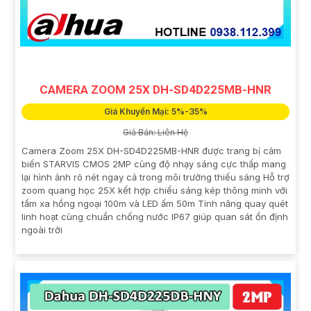
CAMERA ZOOM 25X DH-SD4D225MB-HNR
Giá Khuyến Mại: 5%-35%
Giá Bán: Liên Hệ
Camera Zoom 25X DH-SD4D225MB-HNR được trang bị cảm
biến STARVIS CMOS 2MP cùng độ nhạy sáng cực thấp mang
lại hình ảnh rõ nét ngay cả trong môi trường thiếu sáng Hỗ trợ
zoom quang học 25X kết hợp chiếu sáng kép thông minh với
tầm xa hồng ngoại 100m và LED ấm 50m Tính năng quay quét
linh hoạt cùng chuẩn chống nước IP67 giúp quan sát ổn định
ngoài trời