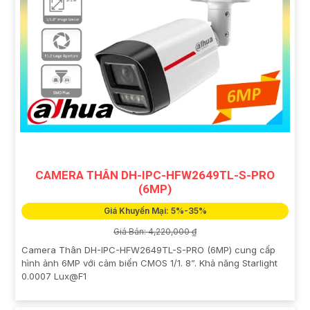
CAMERA THÂN DH-IPC-HFW2649TL-S-PRO
(6MP)
Giá Khuyến Mại: 5%-35%
Giá Bán: 4,220,000 ₫
Camera Thân DH-IPC-HFW2649TL-S-PRO (6MP) cung cấp
hình ảnh 6MP với cảm biến CMOS 1/1. 8”. Khả năng Starlight
0.0007 Lux@F1