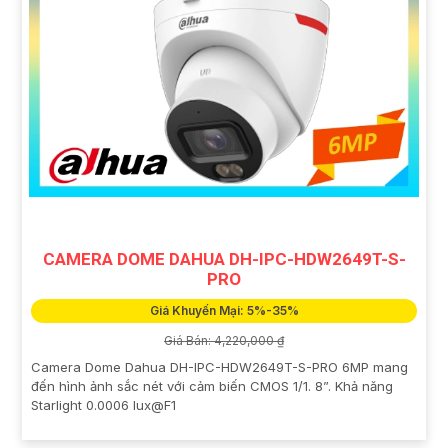
CAMERA DOME DAHUA DH-IPC-HDW2649T-S-
PRO
Giá Khuyến Mại: 5%-35%
Giá Bán: 4,220,000 ₫
Camera Dome Dahua DH-IPC-HDW2649T-S-PRO 6MP mang
đến hình ảnh sắc nét với cảm biến CMOS 1/1. 8”. Khả năng
Starlight 0.0006 lux@F1