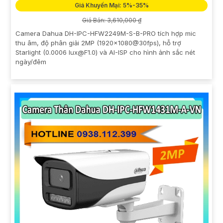
Giá Khuyến Mại: 5%-35%
Giá Bán: 3,610,000 ₫
Camera Dahua DH-IPC-HFW2249M-S-B-PRO tích hợp mic
thu âm, độ phân giải 2MP (1920×1080@30fps), hỗ trợ
Starlight (0.0006 lux@F1.0) và AI-ISP cho hình ảnh sắc nét
ngày/đêm