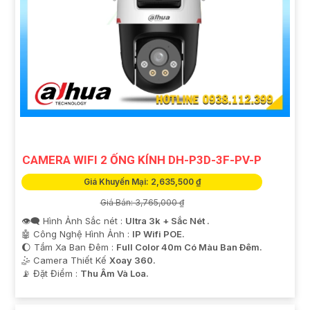
CAMERA WIFI 2 ỐNG KÍNH DH-P3D-3F-PV-P
Giá Khuyến Mại: 2,635,500 ₫
Giá Bán: 3,765,000 ₫
👁️‍🗨 Hình Ảnh Sắc nét :
Ultra 3k + Sắc Nét .
🤖️ Công Nghệ Hình Ảnh :
IP Wifi POE.
🌔 Tầm Xa Ban Đêm :
Full Color 40m Có Màu Ban Ðêm.
🤹 Camera Thiết Kế
Xoay 360.
️📡 Đặt Điểm :
Thu Âm Và Loa.