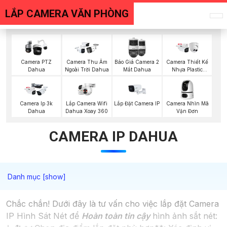
LẮP CAMERA VĂN PHÒNG
Camera PTZ
Camera Thu Âm
Báo Giá Camera 2
Camera Thiết Kế
Dahua
Ngoài Trời Dahua
Mắt Dahua
Nhựa Plastic
Dahua
Lắp Camera Wifi
Lắp Đặt Camera IP
Camera Nhìn Mã
Camera Ip 3k
Dahua Xoay 360
Vận Đơn
Dahua
CAMERA IP DAHUA
Chắc chắn! Dưới đây là tư vấn cho việc lắp đặt Camera
IP Hình Sát Nét để
Hoàn toàn tin cậy
hình ảnh sắt nét: