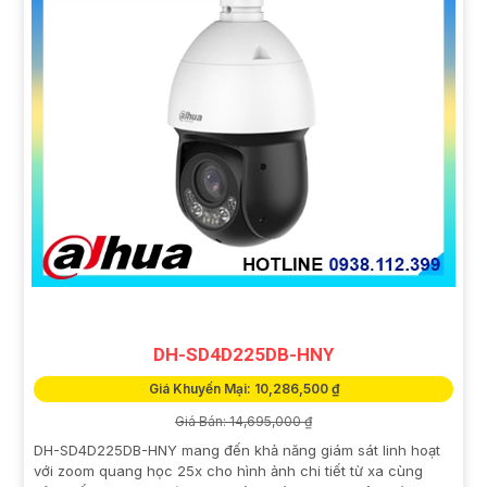
DH-SD4D225DB-HNY
Giá Khuyến Mại: 10,286,500 ₫
Giá Bán: 14,695,000 ₫
DH-SD4D225DB-HNY mang đến khả năng giám sát linh hoạt
với zoom quang học 25x cho hình ảnh chi tiết từ xa cùng