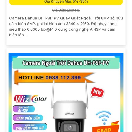
Giá Khuyến Mại: 5%-35%
Giá Bán: Liên Hệ
Camera Dahua DH-P8F-PV Quay Quét Ngoài Trời 8MP sở hữu
cảm biến 8MP, ghi lại hình ảnh 3840 × 2160. Độ nhạy sáng
siêu thấp 0.0005 lux@F1.0 cùng công nghệ AI-ISP và cảm
biến lớn...