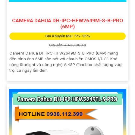
CAMERA DAHUA DH-IPC-HFW2649M-S-B-PRO
(6MP)
Giá Khuyến Mại: 5%-35%
Giá Bán: 4,430,000 ₫
Camera Dahua DH-IPC-HFW2649M-S-B-PRO (6MP) mang
đến hình ảnh 6MP sắc nét với cảm biến CMOS 1/1. 8”. Khả
năng Starlight và công nghệ AI-ISP đảm bảo chất lượng vượt
trội cả ngày lẫn đêm