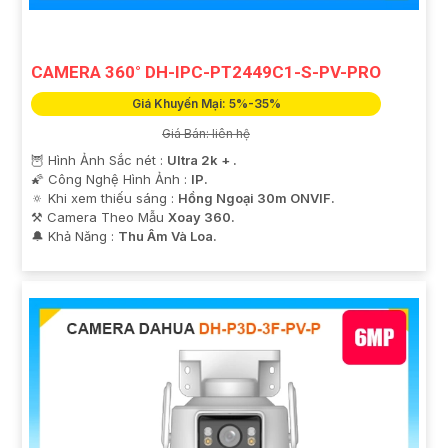
CAMERA 360° DH-IPC-PT2449C1-S-PV-PRO
Giá Khuyến Mại: 5%-35%
Giá Bán: liên hệ
🦉 Hình Ảnh Sắc nét :
Ultra 2k + .
🌠 Công Nghệ Hình Ảnh :
IP.
🔅 Khi xem thiếu sáng :
Hồng Ngoại 30m ONVIF.
⚒ Camera Theo Mẫu
Xoay 360.
️🔔 Khả Năng :
Thu Âm Và Loa.