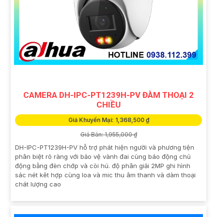
CAMERA DH-IPC-PT1239H-PV ĐÀM THOẠI 2
CHIỀU
Giá Khuyến Mại: 1,368,500 ₫
Giá Bán: 1,955,000 ₫
DH-IPC-PT1239H-PV hỗ trợ phát hiện người và phương tiện
phân biệt rõ ràng với bảo vệ vành đai cùng báo động chủ
động bằng đèn chớp và còi hú. độ phân giải 2MP ghi hình
sác nét kêt hợp cùng loa và mic thu âm thanh và dàm thoại
chát lượng cao