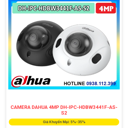
CAMERA DAHUA 4MP DH-IPC-HDBW3441F-AS-
S2
Giá Khuyến Mại: 5%-35%