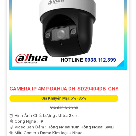
CAMERA IP 4MP DAHUA DH-SD29404DB-GNY
Giá Khuyến Mại: 5%-35%
Giá Bán: Liên hệ
🦉 Hình Ành Chất Lượng :
Ultra 2k + .
🤖️ Công Nghệ :
IP.
🌙 Video Ban Đêm :
Hồng Ngoại 10m Hồng Ngoại SMD.
💎 Mẫu Camera
Dome Kim loại + Nhựa.