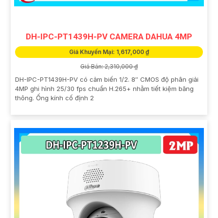
DH-IPC-PT1439H-PV CAMERA DAHUA 4MP
Giá Khuyến Mại: 1,617,000 ₫
Giá Bán: 2,310,000 ₫
DH-IPC-PT1439H-PV có cảm biến 1/2. 8″ CMOS độ phân giải
4MP ghi hình 25/30 fps chuẩn H.265+ nhằm tiết kiệm băng
thông. Ống kính cố định 2