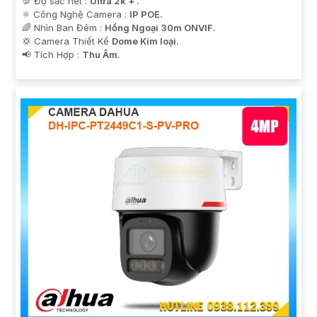
💯 Độ sắc nét :
Ultra 2k + .
⚛️ Công Nghệ Camera :
IP POE.
🌈 Nhìn Ban Đêm :
Hồng Ngoại 30m ONVIF.
💢 Camera Thiết Kế
Dome Kim loại.
️📢 Tích Hợp :
Thu Âm.