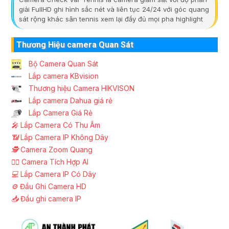
giải FullHD ghi hình sắc nét và liên tục 24/24 với góc quang
sát rộng khác sân tennis xem lại đầy đủ mọi pha highlight
Thương Hiệu camera Quan Sát
Bộ Camera Quan Sát
Lắp camera KBvision
Thương hiệu Camera HIKVISON
Lắp camera Dahua giá rẻ
Lắp Camera Giá Rẻ
️🎤️
Lắp Camera Có Thu Âm
📶
Lắp Camera IP Không Dây
🕵️
Camera Zoom Quang
🧛‍♀️
Camera Tích Hợp AI
💻
Lắp Camera IP Có Dây
⚙️
Đầu Ghi Camera HD
📥
Đầu ghi camera IP