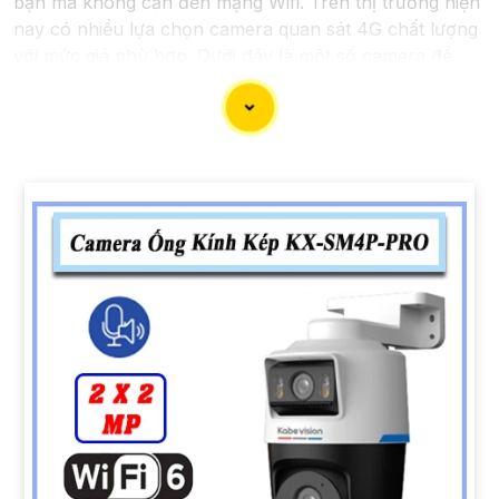
bạn mà không cần đến mạng Wifi. Trên thị trường hiện
nay có nhiều lựa chọn camera quan sát 4G chất lượng
với mức giá phù hợp. Dưới đây là một số camera đề
xuất dành cho bạn tham khảo
'