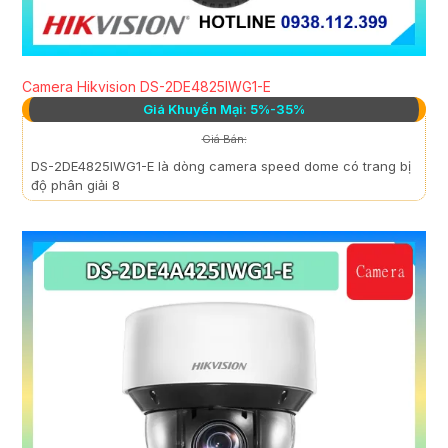
Camera Hikvision DS-2DE4825IWG1-E
Giá Khuyến Mại: 5%-35%
Giá Bán:
DS-2DE4825IWG1-E là dòng camera speed dome có trang bị
độ phân giải 8