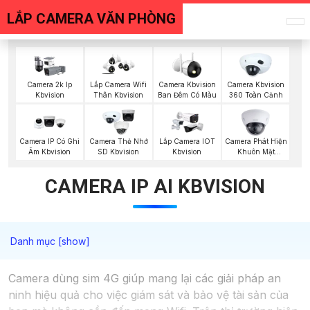
LẮP CAMERA VĂN PHÒNG
Camera 2k Ip
Lắp Camera Wifi
Camera Kbvision
Camera Kbvision
Kbvision
Thân Kbvision
Ban Đêm Có Màu
360 Toàn Cảnh
Camera Phát Hiện
Camera IP Có Ghi
Camera Thẻ Nhớ
Lắp Camera IOT
Khuôn Mặt
Âm Kbvision
SD Kbvision
Kbvision
Kbvision
CAMERA IP AI KBVISION
Camera dùng sim 4G giúp mang lại các giải pháp an
ninh hiệu quả cho việc giám sát và bảo vệ tài sản của