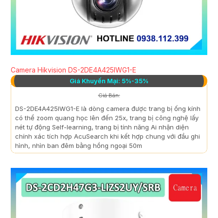
Camera Hikvision DS-2DE4A425IWG1-E
Giá Khuyến Mại: 5%-35%
Giá Bán:
DS-2DE4A425IWG1-E là dòng camera được trang bị ống kính
có thể zoom quang học lên đến 25x, trang bị công nghệ lấy
nét tự động Self-learning, trang bị tính năng Ai nhận diện
chính xác tích hợp AcuSearch khi kết hợp chung với đầu ghi
hình, nhìn ban đêm bằng hồng ngoại 50m