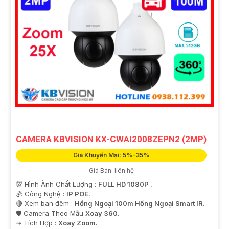
CAMERA KBVISION KX-CWAI2008ZEPN2 (2MP)
Giá Khuyến Mại: 5%-35%
Giá Bán: liên hệ
💯 Hình Ành Chất Lượng :
FULL HD 1080P .
🕉️ Công Nghệ :
IP POE.
🔴 Xem ban đêm :
Hồng Ngoại 100m Hồng Ngoại Smart IR.
🛡 Camera Theo Mẫu
Xoay 360.
️⇝ Tích Hợp :
Xoay Zoom.