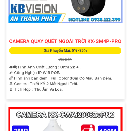
CAMERA QUAY QUÉT NGOÀI TRỜI KX-SM4P-PRO
Giá Khuyến Mại: 5%-35%
Giá Bán:
👁️‍🗨 Hình Ành Chất Lượng :
Ultra 2k + .
🌠 Công Nghệ :
IP Wifi POE.
🌈 Hình ảnh ban đêm :
Full Color 30m Có Màu Ban Ðêm.
💢 Camera Thiết Kế
2 Mắt Ngoài Trời.
️📡 Tích Hợp :
Thu Âm Và Loa.