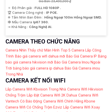
Giá Bán: 23,400,000 ₫
🔅 Độ Phân giải :
FULL HD 1080P .
🏆 Camera Công nghệ :
IP POE.
❈ Tầm Nhìn Ban Đêm :
Hồng Ngoại 100m Hồng Ngoại SMD.
🕸️ Mẫu Camera
Ip67 360.
️⇝ Khả Năng :
Công Nghệ AI.
CAMERA THEO CHỨC NĂNG
Camera Nhìn Thấy chữ Màn Hình
Top 5 Camera Lắp Công
Trình
Báo giá camera wifi dahua mới
Báo Giá Camera IP
Bảng
báo giá camera hikvision mới
Báo Giá Camera Imou Ngoài
Trời
bảng báo giá camera ip dahua
Báo Giá Camera imou
Trong Nhà
CAMERA KẾT NỐI WIFI
Lắp Camera Wifi Kbvision Trong Nhà
Camera Wifi Hikvision
Chống Trộm
Lắp Đặt Camera Wifi 2K Dahua
Camera Wifi
Vantech Có Báo Động
Camera Wifi Chính Hãng Kbone
Camera Wifi Có Chống Trộm Ezviz
Lắp Camera Wifi Xoay