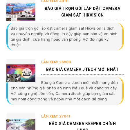
LẦN XEM: 40111
BÁO GIÁ TRỌN GÓI LẮP ĐẶT CAMERA
GIÁM SÁT HIKVISION
Báo giá trọn gói lắp đặt camera giám sát Hikvision là dịch
vụ chuyên nghiệp và đáng tin cậy giúp bạn bảo vệ an ninh
tại gia đình, cửa hàng hoặc văn phòng. Với đội ngũ kỹ
thuật...
LẦN XEM: 26980
BÁO GIÁ CAMERA JTECH MỚI NHẤT
Báo giá Camera Jtech mới nhất mang đến
cho bạn những giải pháp an ninh hiệu quả và đáng tin cậy.
Với công nghệ tiên tiến, Camera Jtech giúp bạn giám sát
mọi hoạt động trong và ngoài nhà một cách dễ dàng
LẦN XEM: 27041
BÁO GIÁ CAMERA KEEPER CHÍNH