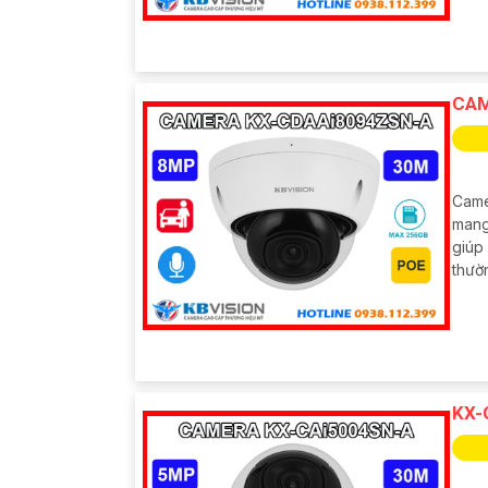
CAM
Came
mang
giúp 
thườ
KX-