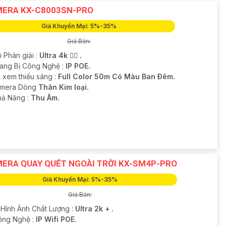
ERA KX-C8003SN-PRO
Giá Khuyến Mại: 5%-35%
Giá Bán:
 Phân giải :
Ultra 4k 👍🏾 .
rang Bị Công Nghệ :
IP POE.
i xem thiếu sáng :
Full Color 50m Có Màu Ban Ðêm.
amera Dòng
Thân Kim loại.
Khả Năng :
Thu Âm.
ERA QUAY QUÉT NGOÀI TRỜI KX-SM4P-PRO
Giá Khuyến Mại: 5%-35%
Giá Bán:
 Hình Ành Chất Lượng :
Ultra 2k + .
ông Nghệ :
IP Wifi POE.