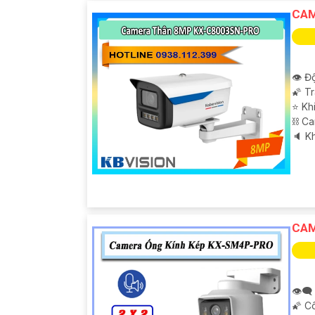
CAM
👁 Độ
🌠 T
⭐ Kh
⛓ C
️🔈 
'
CAM
👁️‍
🌠 C