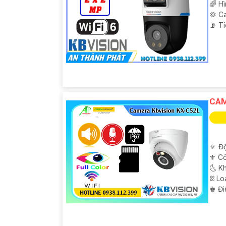
🌈 H
💢 C
️📡 T
CAM
🔅 Độ
⚜️ C
🌜 K
⛓ Lo
️♚ Đi