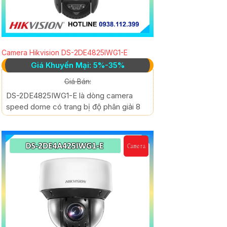
Camera Hikvision DS-2DE4825IWG1-E
Giá Khuyến Mại: 5%-35%
Giá Bán:
DS-2DE4825IWG1-E là dòng camera
speed dome có trang bị độ phân giải 8