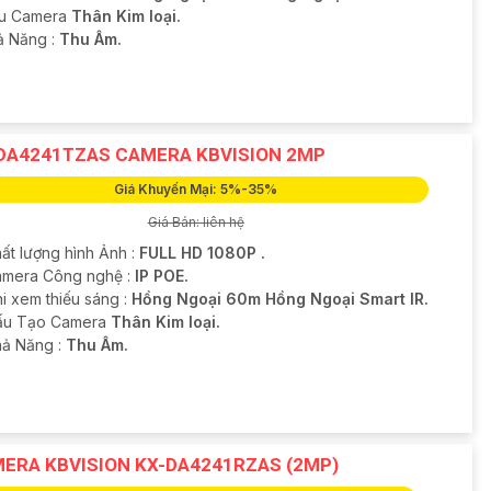
ẫu Camera
Thân Kim loại.
hả Năng :
Thu Âm.
DA4241TZAS CAMERA KBVISION 2MP
Giá Khuyến Mại: 5%-35%
Giá Bán: liên hệ
ất lượng hình Ảnh :
FULL HD 1080P .
mera Công nghệ :
IP POE.
i xem thiếu sáng :
Hồng Ngoại 60m Hồng Ngoại Smart IR.
Cấu Tạo Camera
Thân Kim loại.
hả Năng :
Thu Âm.
ERA KBVISION KX-DA4241RZAS (2MP)