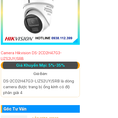
Camera Hikvision DS-2CD2H47G3-
LIZS2UY/SRB
Giá Khuyến Mại: 5%-35%
Giá Bán:
DS-2CD2H47G3-LIZS2UY/SRB là dòng
camera được trang bị ống kính có độ
phân giải 4
Góc Tư Vấn