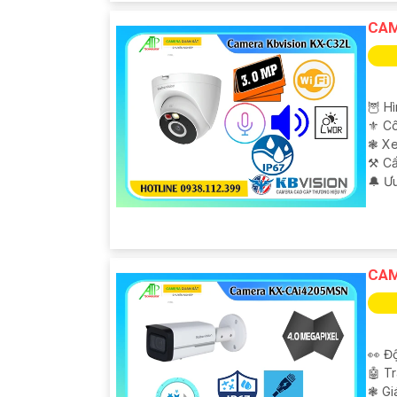
CAM
🦉 H
⚜️ C
❃ Xe
⚒ Cấ
️🔔 Ư
CAM
👀 Độ
🤖️ 
❃ Gi