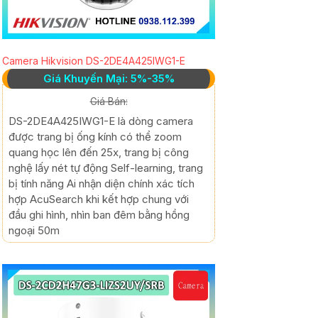
Camera Hikvision DS-2DE4A425IWG1-E
Giá Khuyến Mại: 5%-35%
Giá Bán:
DS-2DE4A425IWG1-E là dòng camera
được trang bị ống kính có thể zoom
quang học lên đến 25x, trang bị công
nghệ lấy nét tự động Self-learning, trang
bị tính năng Ai nhận diện chính xác tích
hợp AcuSearch khi kết hợp chung với
đầu ghi hình, nhìn ban đêm bằng hồng
ngoại 50m