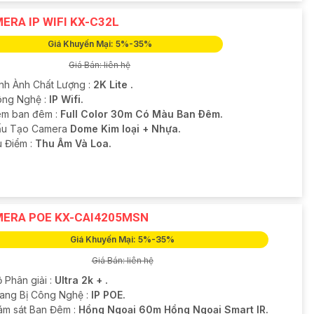
ERA IP WIFI KX-C32L
Giá Khuyến Mại: 5%-35%
Giá Bán: liên hệ
ình Ành Chất Lượng :
2K Lite .
ông Nghệ :
IP Wifi.
m ban đêm :
Full Color 30m Có Màu Ban Ðêm.
u Tạo Camera
Dome Kim loại + Nhựa.
u Điểm :
Thu Âm Và Loa.
ERA POE KX-CAI4205MSN
Giá Khuyến Mại: 5%-35%
Giá Bán: liên hệ
 Phân giải :
Ultra 2k + .
Trang Bị Công Nghệ :
IP POE.
ám sát Ban Đêm :
Hồng Ngoại 60m Hồng Ngoại Smart IR.