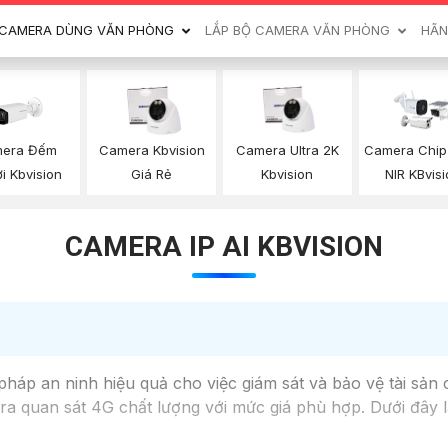
CAMERA DÙNG VĂN PHÒNG
LẮP BỘ CAMERA VĂN PHÒNG
HÃN
era Đếm
Camera Kbvision
Camera Ultra 2K
Camera Chip
i Kbvision
Giá Rẻ
Kbvision
NIR KBvis
CAMERA IP AI KBVISION
pháp an ninh hiệu quả cho việc giám sát và bảo vệ tài sả
era quan sát 4G chất lượng với mức giá phù hợp. Dưới đây