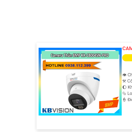
CAM
👁 Ch
⚒ Cô
🌔 K
🔩 L
️👮 Đ