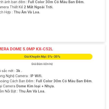
ình ảnh ban đêm :
Full Color 30m Có Màu Ban Ðêm.
amera Thiết Kế
2 Mắt Ngoài Trời.
ích Hợp :
Thu Âm Và Loa.
ERA DOME 5.0MP KX-C52L
Giá Khuyến Mại: 5%-35%
Giá Bán: liên hệ
 sắc nét :
3k .
ông Nghệ Camera :
IP Wifi.
hoảng Cách Ban Đêm :
Full Color 30m Có Màu Ban Ðêm.
ại Camera
Dome Kim loại + Nhựa.
ểm Nỗi Bật :
Thu Âm Và Loa.