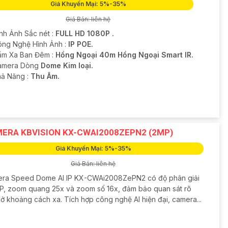
Giá Khuyến Mại: 5%-35%
Giá Bán: liên hệ
ình Ảnh Sắc nét :
FULL HD 1080P .
ông Nghệ Hình Ảnh :
IP POE.
ầm Xa Ban Đêm :
Hồng Ngoại 40m Hồng Ngoại Smart IR.
Camera Dòng
Dome Kim loại.
hả Năng :
Thu Âm.
ERA KBVISION KX-CWAI2008ZEPN2 (2MP)
Giá Khuyến Mại: 5%-35%
Giá Bán: liên hệ
ra Speed Dome AI IP KX-CWAi2008ZePN2 có độ phân giải
P, zoom quang 25x và zoom số 16x, đảm bảo quan sát rõ
 ở khoảng cách xa. Tích hợp công nghệ AI hiện đại, camera...