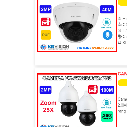
🔆 H
👍 C
🌛 T
🐉️ 
️🔮 K
CAM
Came
2.0M
ràng