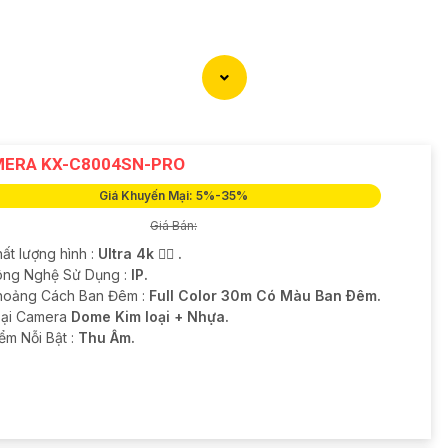
ERA KX-C8004SN-PRO
Giá Khuyến Mại: 5%-35%
Giá Bán:
ất lượng hình :
Ultra 4k 👍🏾 .
ng Nghệ Sử Dụng :
IP.
hoảng Cách Ban Đêm :
Full Color 30m Có Màu Ban Ðêm.
oại Camera
Dome Kim loại + Nhựa.
iểm Nỗi Bật :
Thu Âm.