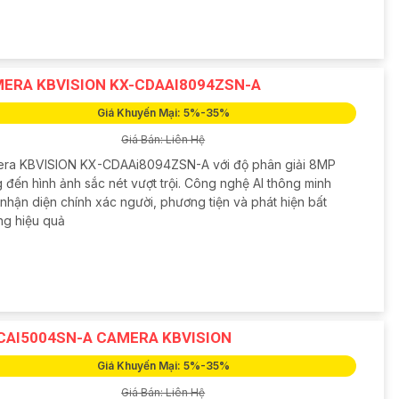
ERA KBVISION KX-CDAAI8094ZSN-A
Giá Khuyến Mại: 5%-35%
Giá Bán: Liên Hệ
ra KBVISION KX-CDAAi8094ZSN-A với độ phân giải 8MP
 đến hình ảnh sắc nét vượt trội. Công nghệ AI thông minh
nhận diện chính xác người, phương tiện và phát hiện bất
ng hiệu quả
CAI5004SN-A CAMERA KBVISION
Giá Khuyến Mại: 5%-35%
Giá Bán: Liên Hệ