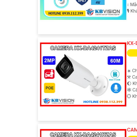
↕️ M
️🎙 K
KX-
☀️ Ch
⚒ Ca
🌔 Kh
🕸️ 
️💮 K
CAM