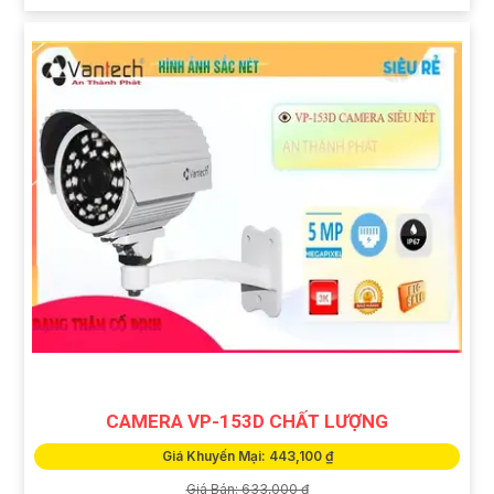
CAMERA VP-153D CHẤT LƯỢNG
Giá Khuyến Mại: 443,100 ₫
Giá Bán: 633,000 ₫