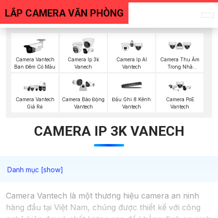
LẮP CAMERA VĂN PHÒNG
Camera Vantech
Camera Ip 3k
Camera Ip AI
Camera Thu Âm
Ban Đêm Có Màu
Vanech
Vantech
Trong Nhà
Vantech
Camera PoE
Camera Vantech
Đầu Ghi 8 Kênh
Camera Báo Động
Vantech
Giá Rẻ
Vantech
Vantech
CAMERA IP 3K VANECH
Camera Vantech là một thương hiệu camera an ninh
hàng đầu tại Việt Nam, chúng được thiết kế với công