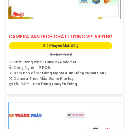
CAMERA VANTECH CHẤT LƯỢNG VP-5491BP
Giá Khuyến Mại: 00 ₫
Giá Bán: 00 ₫
✨ Chất lượng hình :
Ultra 2k+ sắc nét .
👍 Công Nghệ :
IP POE.
🔅 Xem ban đêm :
Hồng Ngoại 40m Hồng Ngoại SMD.
⚒ Camera Theo Mẫu
Dome Kim loại.
️ლ Ưu Điểm :
Báo Động Chuyển Động.