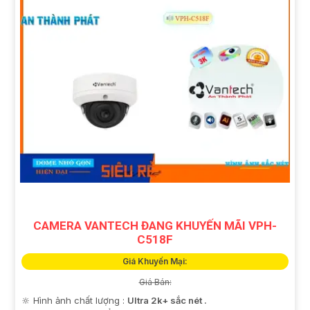
CAMERA VANTECH ĐANG KHUYẾN MÃI VPH-
C518F
Giá Khuyến Mại:
Giá Bán:
🔆 Hình ảnh chất lượng :
Ultra 2k+ sắc nét .