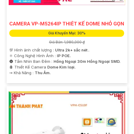
CAMERA VP-M5264IP THIÊT KẾ DOME NHỎ GỌN
Giá Khuyến Mại: 30%
Giá Bán: 1,980,000 ₫
💯 Hình ảnh chất lượng :
Ultra 2k+ sắc nét .
⚛️ Công Nghệ Hình Ảnh :
IP POE.
🌚 Tầm Nhìn Ban Đêm :
Hồng Ngoại 30m Hồng Ngoại SMD.
🐜 Thiết Kế Camera
Dome Kim loại.
️⇝ Khả Năng :
Thu Âm.
'