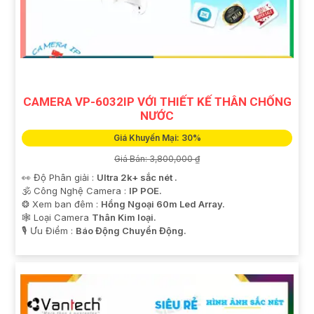
CAMERA VP-6032IP VỚI THIẾT KẾ THÂN CHỐNG
NƯỚC
Giá Khuyến Mại: 30%
Giá Bán: 3,800,000 ₫
👀 Độ Phân giải :
Ultra 2k+ sắc nét .
🕉️ Công Nghệ Camera :
IP POE.
❂ Xem ban đêm :
Hồng Ngoại 60m Led Array.
🕸️ Loại Camera
Thân Kim loại.
️🎙 Ưu Điểm :
Báo Động Chuyển Động.