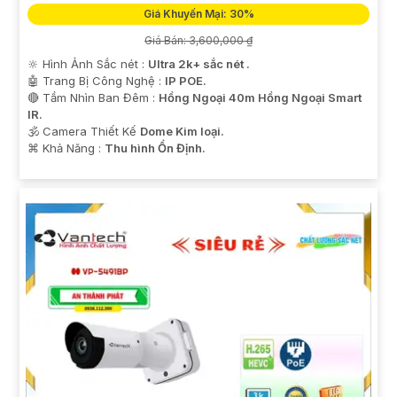
Giá Khuyến Mại: 30%
Giá Bán: 3,600,000 ₫
🔆 Hình Ảnh Sắc nét :
Ultra 2k+ sắc nét .
🤖️ Trang Bị Công Nghệ :
IP POE.
🔴 Tầm Nhìn Ban Đêm :
Hồng Ngoại 40m Hồng Ngoại Smart
IR.
🕉️ Camera Thiết Kế
Dome Kim loại.
️⌘ Khả Năng :
Thu hình Ổn Định.