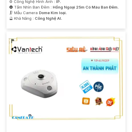
⚙ Công Nghệ Hình Ảnh :
IP.
🌚 Tầm Nhìn Ban Đêm :
Hồng Ngoại 25m Có Màu Ban Ðêm.
🗜️ Mẫu Camera
Dome Kim loại.
️🔮 Khả Năng :
Công Nghệ AI.