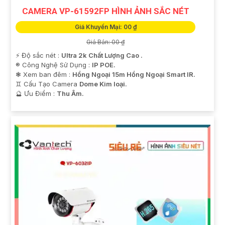
CAMERA VP-61592FP HÌNH ẢNH SẮC NÉT
Giá Khuyến Mại: 00 ₫
Giá Bán: 00 ₫
️⚡ Độ sắc nét :
Ultra 2k Chất Lượng Cao .
®️ Công Nghệ Sử Dụng :
IP POE.
❃ Xem ban đêm :
Hồng Ngoại 15m Hồng Ngoại Smart IR.
♊ Cấu Tạo Camera
Dome Kim loại.
️🔮 Ưu Điểm :
Thu Âm.