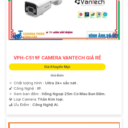
VPH-C519F CAMERA VANTECH GIÁ RẺ
Giá Khuyến Mại:
Giá Bán:
🔅 Chất lượng hình :
Ultra 2k+ sắc nét .
🌠 Công Nghệ :
IP.
🔅 Xem ban đêm :
Hồng Ngoại 25m Có Màu Ban Ðêm.
💎 Loại Camera
Thân Kim loại.
️🛃 Ưu Điểm :
Công Nghệ AI.