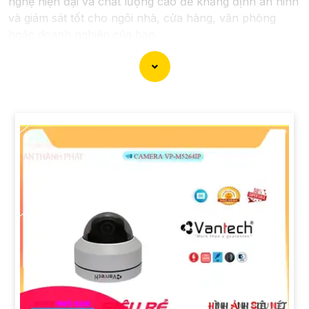
nghệ hiện đại và chất lượng cao để khẳng định an ninh
và giám sát tốt cho ngôi nhà, cửa hàng, văn phòng
hoặc doanh nghiệp của bạn.
Vantech Việt Nam cung cấp các dòng sản phẩm
camera giám sát chất lượng cao như camera IP,
camera HD-TVI, camera AHD, camera wifi, camera
thông minh, và nhiều hơn nữa. Các sản phẩm của
Vantech được sản xuất theo tiêu chuẩn chất lượng cao,
đáng tin cậy và dễ sử dụng.
Điểm mạnh của Camera Vantech là chất lượng dịch vụ
tốt và hỗ trợ khách hàng chu đáo. Đội ngũ nhân viên
kỹ thuật chuyên nghiệp của Vantech sẽ giúp bạn lựa
chọn giải pháp camera phù hợp với nhu cầu và ngân
sách của bạn.
Nếu bạn đang tìm kiếm một giải pháp giám sát an ninh
tốt cho ngôi nhà hoặc doanh nghiệp của mình, Camera
Vantech Việt Nam là một lựa chọn hàng đầu mà bạn có
thể tin tưởng.