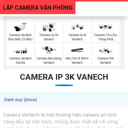
LẮP CAMERA VĂN PHÒNG
Camera Vantech
Camera Ip 3k
Camera Ip AI
Camera Thu Âm
Ban Đêm Có Màu
Vanech
Vantech
Trong Nhà
Vantech
Camera PoE
Camera Vantech
Đầu Ghi 8 Kênh
Camera Báo Động
Vantech
Giá Rẻ
Vantech
Vantech
CAMERA IP 3K VANECH
Camera Vantech là một thương hiệu camera an ninh
hàng đầu tại Việt Nam, chúng được thiết kế với công