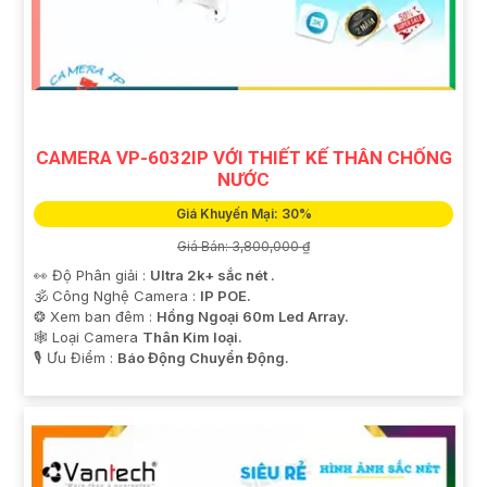
CAMERA VP-6032IP VỚI THIẾT KẾ THÂN CHỐNG
NƯỚC
Giá Khuyến Mại: 30%
Giá Bán: 3,800,000 ₫
👀 Độ Phân giải :
Ultra 2k+ sắc nét .
🕉️ Công Nghệ Camera :
IP POE.
❂ Xem ban đêm :
Hồng Ngoại 60m Led Array.
🕸️ Loại Camera
Thân Kim loại.
️🎙 Ưu Điểm :
Báo Động Chuyển Động.