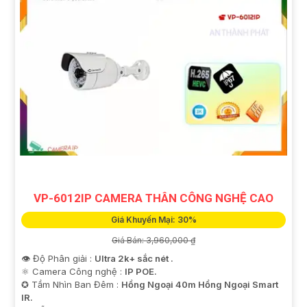
VP-6012IP CAMERA THÂN CÔNG NGHỆ CAO
Giá Khuyến Mại: 30%
Giá Bán: 3,960,000 ₫
👁 Độ Phân giải :
Ultra 2k+ sắc nét .
⚛️ Camera Công nghệ :
IP POE.
✪ Tầm Nhìn Ban Đêm :
Hồng Ngoại 40m Hồng Ngoại Smart
IR.