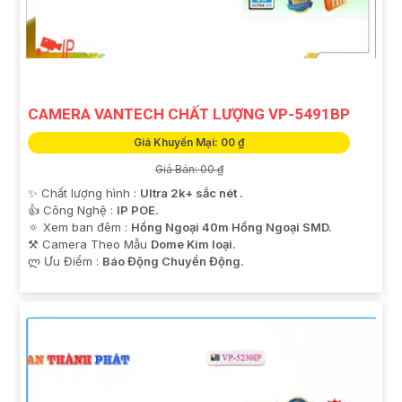
CAMERA VANTECH CHẤT LƯỢNG VP-5491BP
Giá Khuyến Mại: 00 ₫
Giá Bán: 00 ₫
✨ Chất lượng hình :
Ultra 2k+ sắc nét .
👍 Công Nghệ :
IP POE.
🔅 Xem ban đêm :
Hồng Ngoại 40m Hồng Ngoại SMD.
⚒ Camera Theo Mẫu
Dome Kim loại.
️ლ Ưu Điểm :
Báo Động Chuyển Động.