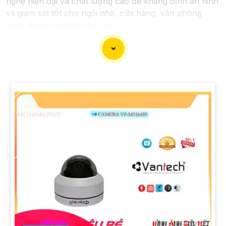
nghệ hiện đại và chất lượng cao để khẳng định an ninh
và giám sát tốt cho ngôi nhà, cửa hàng, văn phòng
hoặc doanh nghiệp của bạn.
Vantech Việt Nam cung cấp các dòng sản phẩm
camera giám sát chất lượng cao như camera IP,
camera HD-TVI, camera AHD, camera wifi, camera
thông minh, và nhiều hơn nữa. Các sản phẩm của
Vantech được sản xuất theo tiêu chuẩn chất lượng cao,
đáng tin cậy và dễ sử dụng.
Điểm mạnh của Camera Vantech là chất lượng dịch vụ
tốt và hỗ trợ khách hàng chu đáo. Đội ngũ nhân viên
kỹ thuật chuyên nghiệp của Vantech sẽ giúp bạn lựa
chọn giải pháp camera phù hợp với nhu cầu và ngân
sách của bạn.
Nếu bạn đang tìm kiếm một giải pháp giám sát an ninh
tốt cho ngôi nhà hoặc doanh nghiệp của mình, Camera
Vantech Việt Nam là một lựa chọn hàng đầu mà bạn có
thể tin tưởng.