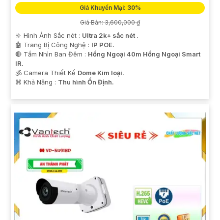
Giá Khuyến Mại: 30%
Giá Bán: 3,600,000 ₫
🔆 Hình Ảnh Sắc nét :
Ultra 2k+ sắc nét .
🤖️ Trang Bị Công Nghệ :
IP POE.
🔴 Tầm Nhìn Ban Đêm :
Hồng Ngoại 40m Hồng Ngoại Smart
IR.
🕉️ Camera Thiết Kế
Dome Kim loại.
️⌘ Khả Năng :
Thu hình Ổn Định.