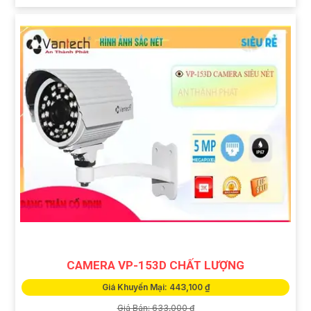
CAMERA VP-153D CHẤT LƯỢNG
Giá Khuyến Mại: 443,100 ₫
Giá Bán: 633,000 ₫