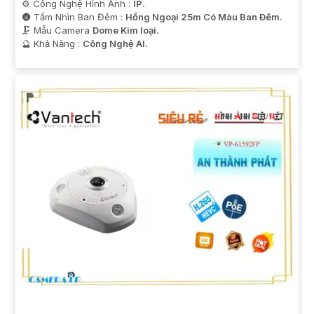
⚙ Công Nghệ Hình Ảnh :
IP.
🌚 Tầm Nhìn Ban Đêm :
Hồng Ngoại 25m Có Màu Ban Ðêm.
🗜️ Mẫu Camera
Dome Kim loại.
️🔮 Khả Năng :
Công Nghệ AI.