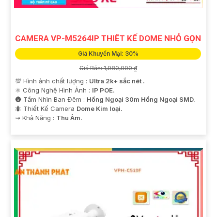
CAMERA VP-M5264IP THIÊT KẾ DOME NHỎ GỌN
Giá Khuyến Mại: 30%
Giá Bán: 1,980,000 ₫
💯 Hình ảnh chất lượng :
Ultra 2k+ sắc nét .
⚛️ Công Nghệ Hình Ảnh :
IP POE.
🌚 Tầm Nhìn Ban Đêm :
Hồng Ngoại 30m Hồng Ngoại SMD.
🐜 Thiết Kế Camera
Dome Kim loại.
️⇝ Khả Năng :
Thu Âm.
'