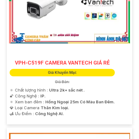
VPH-C519F CAMERA VANTECH GIÁ RẺ
Giá Khuyến Mại:
Giá Bán:
🔅 Chất lượng hình :
Ultra 2k+ sắc nét .
🌠 Công Nghệ :
IP.
🔅 Xem ban đêm :
Hồng Ngoại 25m Có Màu Ban Ðêm.
💎 Loại Camera
Thân Kim loại.
️🛃 Ưu Điểm :
Công Nghệ AI.