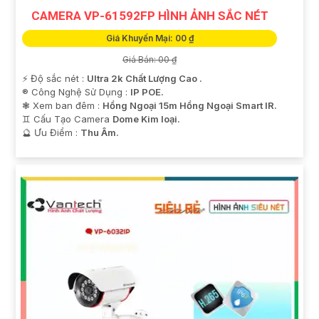
CAMERA VP-61592FP HÌNH ẢNH SẮC NÉT
Giá Khuyến Mại: 00 ₫
Giá Bán: 00 ₫
️⚡ Độ sắc nét :
Ultra 2k Chất Lượng Cao .
®️ Công Nghệ Sử Dụng :
IP POE.
❃ Xem ban đêm :
Hồng Ngoại 15m Hồng Ngoại Smart IR.
♊ Cấu Tạo Camera
Dome Kim loại.
️🔮 Ưu Điểm :
Thu Âm.