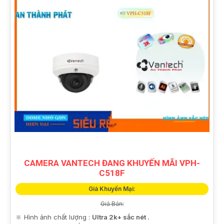
CAMERA VANTECH ĐANG KHUYẾN MÃI VPH-
C518F
Giá Khuyến Mại:
Giá Bán:
🔆 Hình ảnh chất lượng :
Ultra 2k+ sắc nét .