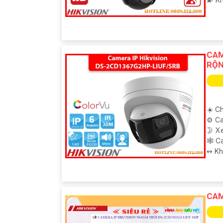
CAM
RỘN
☀️ Ch
⚙ Ca
🌛 X
🕸️ 
️↭ K
CAM