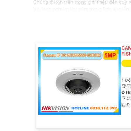
Chúng tôi xin trân trọng giới thiệu đến quý 
Với kinh nghiệm lâu năm trong lĩnh vực lắp
pháp an ninh hiệu quả, đáng tin cậy và tiết 
Camera của Hikvision được biết đến là một 
tiên tiến, camera Hikvision không chỉ
chắc 
Nếu quý vị quan tâm đến việc lắp đặt camer
cho quý vị.
CAM
FIS
️⚡ Độ
🏆 T
❂ Hì
🗜️ 
️🆑 Đ