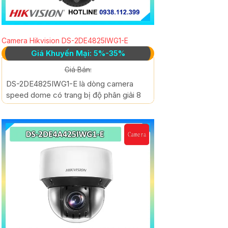
Camera Hikvision DS-2DE4825IWG1-E
Giá Khuyến Mại: 5%-35%
Giá Bán:
DS-2DE4825IWG1-E là dòng camera
speed dome có trang bị độ phân giải 8