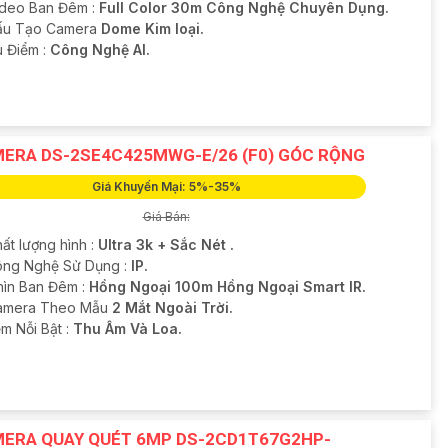
ideo Ban Đêm :
Full Color 30m Công Nghệ Chuyên Dụng.
ấu Tạo Camera
Dome Kim loại.
u Điểm :
Công Nghệ AI.
ERA DS-2SE4C425MWG-E/26 (F0) GÓC RỘNG
Giá Khuyến Mại: 5%-35%
Giá Bán:
ất lượng hình :
Ultra 3k + Sắc Nét .
ông Nghệ Sử Dụng :
IP.
hìn Ban Đêm :
Hồng Ngoại 100m Hồng Ngoại Smart IR.
amera Theo Mẫu
2 Mắt Ngoài Trời.
ểm Nỗi Bật :
Thu Âm Và Loa.
ERA QUAY QUÉT 6MP DS-2CD1T67G2HP-