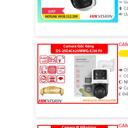
'
🔦 V
🐜 C
️📢 Ư
CAM
👁 Ch
⚛️ C
🌔 N
💎 C
️₤ Đi
CAM