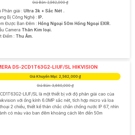
Giá Bán: 2,562,000 ₫
 Phân giải :
Ultra 3k + Sắc Nét .
rang Bị Công Nghệ :
IP.
m Được Ban Đêm :
Hồng Ngoại 50m Hồng Ngoại EXIR.
ẫu Camera
Thân Kim loại.
t Điểm :
Thu Âm.
ERA DS-2CD1T63G2-LIUF/SL HIKVISION
Giá Khuyến Mại: 2,562,000 ₫
Giá Bán: 3,660,000 ₫
CD1T63G2-LIUF/SL là một thiết bị với độ phân giải cao của
ikvision với ống kính 6.0MP sắc nét, tích hợp micro và loa
hoại 2 chiều, thiết kế thân chắc chắn chống nước IP 67, nhìn
 ảnh có màu vào ban đêm khoảng cách lên đến 50m