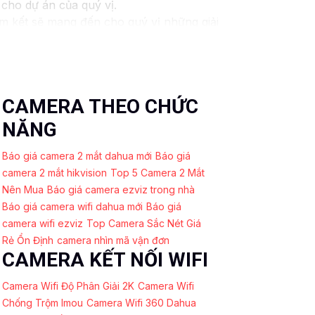
 cho dự án của quý vị.
am kết sẽ mang đến cho quý vị những giải
 ninh video. Với các tính năng và công nghệ
y và an toàn cho dự án của quý vị.
húng tôi luôn sẵn lòng hỗ trợ và tư vấn
CAMERA THEO CHỨC
NĂNG
Báo giá camera 2 mắt dahua mới
Báo giá
camera 2 mắt hikvision
Top 5 Camera 2 Mắt
Nên Mua
Báo giá camera ezviz trong nhà
Báo giá camera wifi dahua mới
Báo giá
camera wifi ezviz
Top Camera Sắc Nét Giá
Rẻ Ổn Định
camera nhìn mã vận đơn
CAMERA KẾT NỐI WIFI
Camera Wifi Độ Phân Giải 2K
Camera Wifi
Chống Trộm Imou
Camera Wifi 360 Dahua