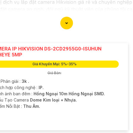
vị dịch vụ lắp đặt camera Hikvision giá rẻ và chuyên nghiệp
 đặt camera an ninh, đội ngũ kỹ thuật viên của chúng tôi c
kiệm chi phí.
trong những thương hiệu hàng đầu thế giới về giải pháp an
chắn
chất lượng hình ảnh sắc nét mà còn đem đến sự tin cậ
a Hikvision giá rẻ và chuyên nghiệp cho dự án của mình, c
ERA IP HIKVISION DS-2CD2955G0-ISUHUN
HEYE 5MP
Giá Khuyến Mại: 5%-35%
Giá Bán:
 Phân giải :
3k .
ích hợp công nghệ :
IP.
nh ảnh ban đêm :
Hồng Ngoại 10m Hồng Ngoại SMD.
Cấu Tạo Camera
Dome Kim loại + Nhựa.
iểm Nỗi Bật :
Thu Âm.