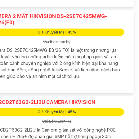
ERA 2 MẮT HIKVISION DS-2SE7C425MWG-
26(F0)
Giá Khuyến Mại: 45%
Giá Bán: liên hệ
ra DS-2SE7C425MWG-EB/26(F0) là một trong những lựa
tuyệt vời cho những ai tìm kiếm một giải pháp giám sát an
 toàn cảnh chuyên nghiệp với 2 ống kính hiện đại khả năng
 sát ban đêm, công nghệ AcuSense, và tính năng cảnh báo
èn giúp bảo vệ an ninh một cách tối ưu.
2CD2T63G2-2LI2U CAMERA HIKVISION
Giá Khuyến Mại: 45%
Giá Bán: Liên Hệ
CD2T63G2-2LI2U là Camera giám sát với công nghệ POE
n nén H.265+ độ phân giải 6MP hỗ trợ hồng ngoại 30m.