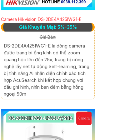
Camera Hikvision DS-2DE4A425IWG1-E
Giá Khuyến Mại: 5%-35%
Giá Bán:
DS-2DE4A425IWG1-E là dòng camera
được trang bị ống kính có thể zoom
quang học lên đến 25x, trang bị công
nghệ lấy nét tự động Self-learning, trang
bị tính năng Ai nhận diện chính xác tích
hợp AcuSearch khi kết hợp chung với
đầu ghi hình, nhìn ban đêm bằng hồng
ngoại 50m