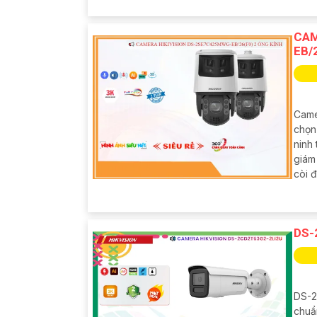
CAM
EB/
Came
chọn 
ninh
giám
còi đ
DS-
DS-2
chuẩ