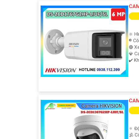
CAM
🔆 H
®️ C
🔴 X
💎 C
️✔️ K
CAM
🔅 Độ
🕉️ 