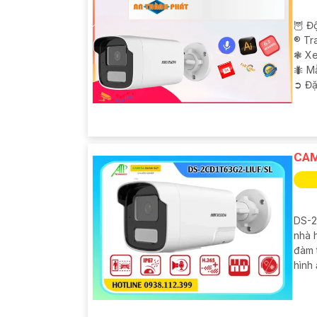
🦉 Độ
®️ T
❃ Xe
🐜 M
️➲ Đặ
CAM
DS-2
nhà h
đàm t
hình