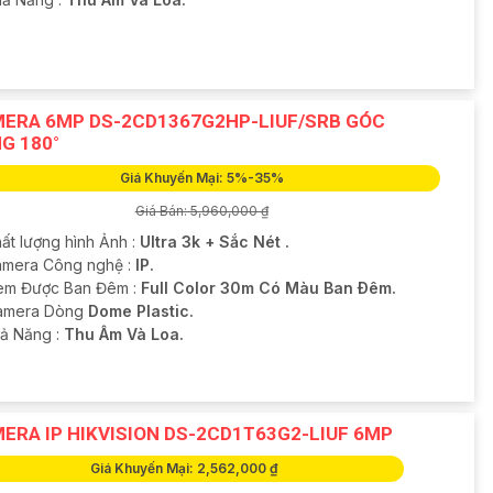
ERA 6MP DS-2CD1367G2HP-LIUF/SRB GÓC
G 180°
Giá Khuyến Mại: 5%-35%
Giá Bán: 5,960,000 ₫
ất lượng hình Ảnh :
Ultra 3k + Sắc Nét .
mera Công nghệ :
IP.
em Được Ban Đêm :
Full Color 30m Có Màu Ban Ðêm.
Camera Dòng
Dome Plastic.
hả Năng :
Thu Âm Và Loa.
ERA IP HIKVISION DS-2CD1T63G2-LIUF 6MP
Giá Khuyến Mại: 2,562,000 ₫