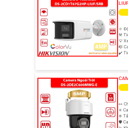
LIU
🔆 Độ
⚒ Tí
💡 X
🎼️ 
️✔️ T
CAM
👀 C
✳️ C
❈ Tầ
🛡 C
️💫 K