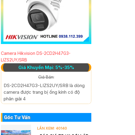
Camera Hikvision DS-2CD2H47G3-
LIZS2UY/SRB
Giá Khuyến Mại: 5%-35%
Giá Bán:
DS-2CD2H47G3-LIZS2UY/SRB là dòng
camera được trang bị ống kính có độ
phân giải 4
Góc Tư Vấn
LẦN XEM: 40140