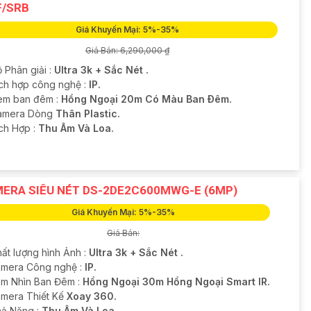
F/SRB
Giá Khuyến Mại: 5%-35%
Giá Bán: 6,290,000 ₫
 Phân giải :
Ultra 3k + Sắc Nét .
ch hợp công nghệ :
IP.
em ban đêm :
Hồng Ngoại 20m Có Màu Ban Ðêm.
Camera Dòng
Thân Plastic.
ích Hợp :
Thu Âm Và Loa.
ERA SIÊU NÉT DS-2DE2C600MWG-E (6MP)
Giá Khuyến Mại: 5%-35%
Giá Bán:
hất lượng hình Ảnh :
Ultra 3k + Sắc Nét .
amera Công nghệ :
IP.
m Nhìn Ban Đêm :
Hồng Ngoại 30m Hồng Ngoại Smart IR.
amera Thiết Kế
Xoay 360.
hả Năng :
Thu Âm Và Loa.