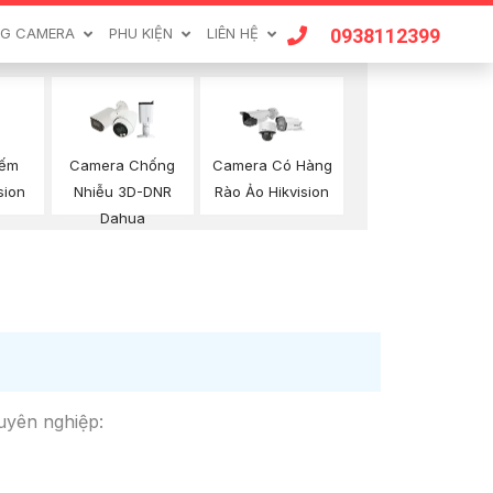
0938112399
G CAMERA
PHU KIỆN
LIÊN HỆ
Đếm
Camera Chống
Camera Có Hàng
sion
Nhiễu 3D-DNR
Rào Ảo Hikvision
Dahua
huyên nghiệp: