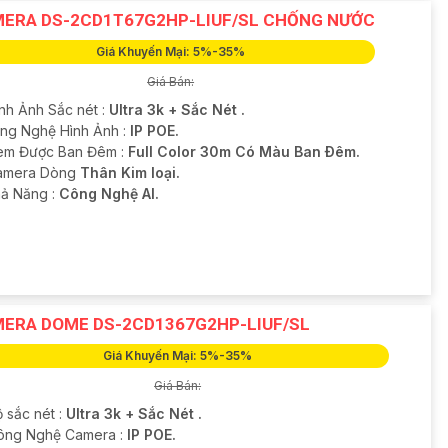
ERA DS-2CD1T67G2HP-LIUF/SL CHỐNG NƯỚC
Giá Khuyến Mại: 5%-35%
Giá Bán:
ình Ảnh Sắc nét :
Ultra 3k + Sắc Nét .
ông Nghệ Hình Ảnh :
IP POE.
em Được Ban Đêm :
Full Color 30m Có Màu Ban Ðêm.
amera Dòng
Thân Kim loại.
hả Năng :
Công Nghệ AI.
ERA DOME DS-2CD1367G2HP-LIUF/SL
Giá Khuyến Mại: 5%-35%
Giá Bán:
 sắc nét :
Ultra 3k + Sắc Nét .
Công Nghệ Camera :
IP POE.