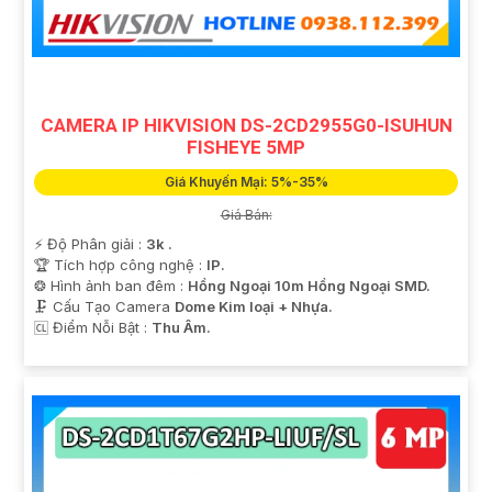
'
CAMERA IP HIKVISION DS-2CD2955G0-ISUHUN
FISHEYE 5MP
Giá Khuyến Mại: 5%-35%
Giá Bán:
️⚡ Độ Phân giải :
3k .
🏆 Tích hợp công nghệ :
IP.
❂ Hình ảnh ban đêm :
Hồng Ngoại 10m Hồng Ngoại SMD.
🗜️ Cấu Tạo Camera
Dome Kim loại + Nhựa.
️🆑 Điểm Nỗi Bật :
Thu Âm.