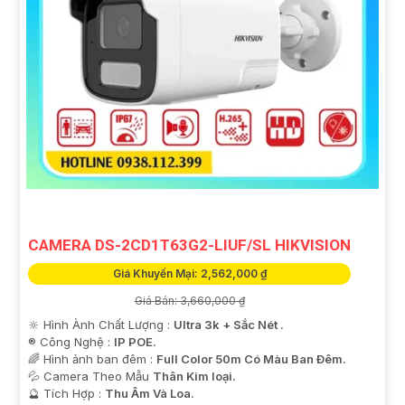
CAMERA DS-2CD1T63G2-LIUF/SL HIKVISION
Giá Khuyến Mại: 2,562,000 ₫
Giá Bán: 3,660,000 ₫
🔆 Hình Ành Chất Lượng :
Ultra 3k + Sắc Nét .
®️ Công Nghệ :
IP POE.
🌈 Hình ảnh ban đêm :
Full Color 50m Có Màu Ban Ðêm.
💦 Camera Theo Mẫu
Thân Kim loại.
️🔮 Tích Hợp :
Thu Âm Và Loa.