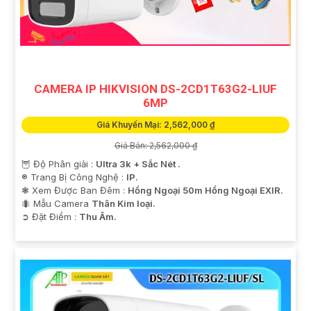
CAMERA IP HIKVISION DS-2CD1T63G2-LIUF
6MP
Giá Khuyến Mại: 2,562,000 ₫
Giá Bán: 2,562,000 ₫
🦉 Độ Phân giải :
Ultra 3k + Sắc Nét .
®️ Trang Bị Công Nghệ :
IP.
❃ Xem Được Ban Đêm :
Hồng Ngoại 50m Hồng Ngoại EXIR.
🐜 Mẫu Camera
Thân Kim loại.
️➲ Đặt Điểm :
Thu Âm.