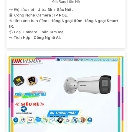
Giá Bán: Liên Hệ
👀 Độ sắc nét :
Ultra 3k + Sắc Nét .
🤖️ Công Nghệ Camera :
IP POE.
❈ Hình ảnh ban đêm :
Hồng Ngoại 60m Hồng Ngoại Smart
IR.
💦 Loại Camera
Thân Kim loại.
️↭ Tích Hợp :
Công Nghệ AI.