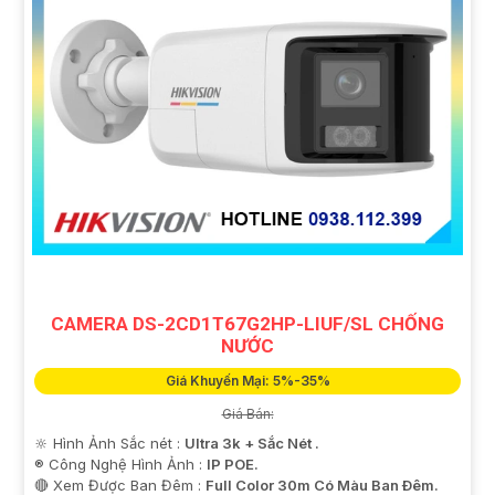
CAMERA DS-2CD1T67G2HP-LIUF/SL CHỐNG
NƯỚC
Giá Khuyến Mại: 5%-35%
Giá Bán:
🔆 Hình Ảnh Sắc nét :
Ultra 3k + Sắc Nét .
®️ Công Nghệ Hình Ảnh :
IP POE.
🔴 Xem Được Ban Đêm :
Full Color 30m Có Màu Ban Ðêm.