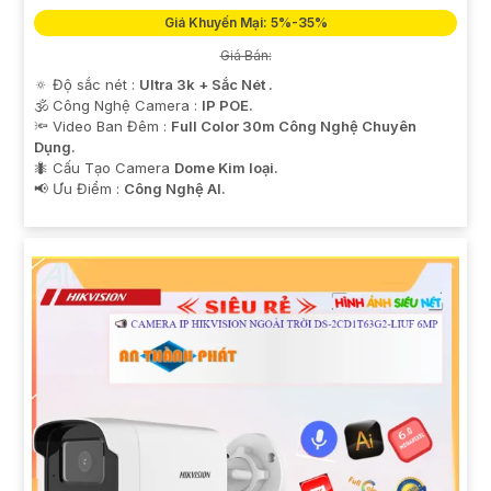
Giá Khuyến Mại: 5%-35%
Giá Bán:
🔅 Độ sắc nét :
Ultra 3k + Sắc Nét .
🕉️ Công Nghệ Camera :
IP POE.
🔦 Video Ban Đêm :
Full Color 30m Công Nghệ Chuyên
Dụng.
🐜 Cấu Tạo Camera
Dome Kim loại.
️📢 Ưu Điểm :
Công Nghệ AI.