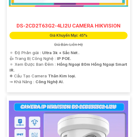
DS-2CD2T63G2-4LI2U CAMERA HIKVISION
Giá Khuyến Mại: 45%
Giá Bán: Liên Hệ
🔅 Độ Phân giải :
Ultra 3k + Sắc Nét .
👍 Trang Bị Công Nghệ :
IP POE.
🔅 Xem Được Ban Đêm :
Hồng Ngoại 80m Hồng Ngoại Smart
IR.
❄ Cấu Tạo Camera
Thân Kim loại.
️⇝ Khả Năng :
Công Nghệ AI.