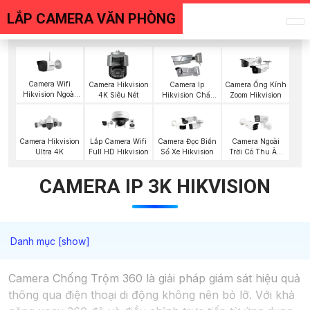
LẮP CAMERA VĂN PHÒNG
Camera Wifi
Camera Hikvision
Camera Ip
Camera Ống Kính
Hikvision Ngoài
4K Siêu Nét
Hikvision Chất
Zoom Hikvision
Trời
Lượng
Camera Hikvision
Lắp Camera Wifi
Camera Đọc Biển
Camera Ngoài
Ultra 4K
Full HD Hikvision
Số Xe Hikvision
Trời Có Thu Âm
Hik
CAMERA IP 3K HIKVISION
Camera Chống Trộm 360 là giải pháp giám sát hiệu quả
thông qua điện thoại di động không nên bỏ lỡ. Với khả