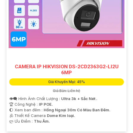
CAMERA IP HIKVISION DS-2CD2363G2-LI2U
6MP
Giá Khuyến Mại: 45%
Giá Bán: Liên hệ
👁️‍🗨 Hình Ành Chất Lượng :
Ultra 3k + Sắc Nét .
🏆 Công Nghệ :
IP POE.
🌔 Xem ban đêm :
Hồng Ngoại 30m Có Màu Ban Ðêm.
🕉️ Thiết Kế Camera
Dome Kim loại.
️ლ Ưu Điểm :
Thu Âm.