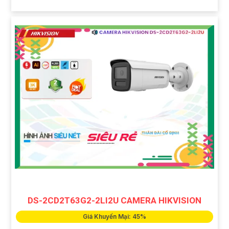
DS-2CD2T63G2-2LI2U CAMERA HIKVISION
Giá Khuyến Mại: 45%