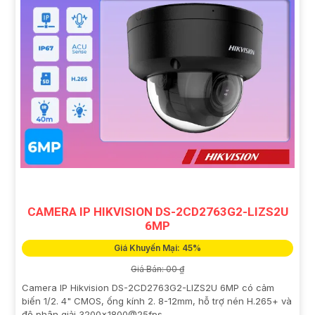
CAMERA IP HIKVISION DS-2CD2763G2-LIZS2U
6MP
Giá Khuyến Mại: 45%
Giá Bán: 00 ₫
Camera IP Hikvision DS-2CD2763G2-LIZS2U 6MP có cảm
biến 1/2. 4" CMOS, ống kính 2. 8-12mm, hỗ trợ nén H.265+ và
độ phân giải 3200x1800@25fps