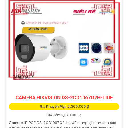
CAMERA HIKVISION DS-2CD1067G2H-LIUF
Giá Khuyến Mại: 2,300,000 ₫
Giá Bán: 3,340,000 ₫
Camera IP POE DS-2CD1067G2H-LIUF mang lại hình ảnh sắc
nét và chất lượng Ultra 4K lite, cho phép xem ban đêm với