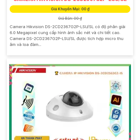
Giá Khuyến Mại: 00 ₫
Giá Bán: 00 ₫
Camera Hikvision DS-2CD2367G2P-LSU/SL có độ phân giải
6.0 Megapixel cung cấp hình ảnh sắc nét và chi tiết cao.
Camera DS-2CD2367G2P-LSU/SL được tích hợp micro thu
âm và loa đàm...