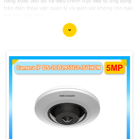
năng xoay 360 độ và điều chỉnh trực tiếp từ ứng dụng
trên điện thoại việc quản lý và giám sát không còn bao
giờ đơn giản hơn.
Ứng dụng camera wifi 360 chống trộm không chỉ dành
cho gia đình mà còn phù hợp cho văn phòng, cửa
hàng với chi phí tiết kiệm, đẳng cấp an ninh mà không
tốn kém.