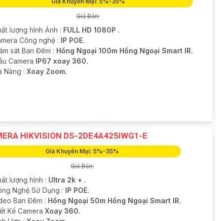
Giá Khuyến Mại: 5%-35%
Giá Bán:
hất lượng hình Ảnh :
FULL HD 1080P .
amera Công nghệ :
IP POE.
iám sát Ban Đêm :
Hồng Ngoại 100m Hồng Ngoại Smart IR.
ẫu Camera
IP67 xoay 360.
hả Năng :
Xoay Zoom.
ERA HIKVISION DS-2DE4A425IWG1-E
Giá Khuyến Mại: 5%-35%
Giá Bán:
ất lượng hình :
Ultra 2k + .
ông Nghệ Sử Dụng :
IP POE.
deo Ban Đêm :
Hồng Ngoại 50m Hồng Ngoại Smart IR.
hiết Kế Camera
Xoay 360.