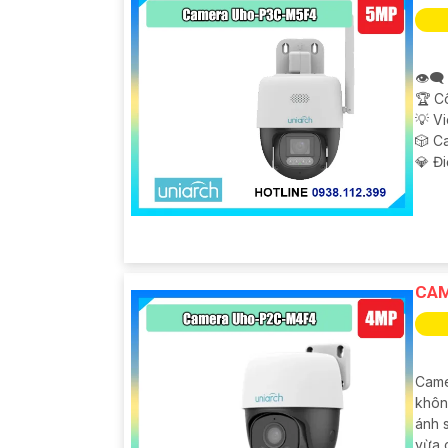
👁️‍
🏆 C
💡 V
🎲 C
️💎 Đ
CAM
Came
khôn
ánh 
vừa 