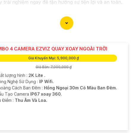
 trải nghiệm ngay để tận hưởng sự tiện lợi và an toàn.
BO 4 CAMERA EZVIZ QUAY XOAY NGOÀI TRỜI
Giá Khuyến Mại: 5,900,000 ₫
Giá Bán: 7,000,000 ₫
ất lượng hình :
2K Lite .
ông Nghệ Sử Dụng :
IP Wifi.
hoảng Cách Ban Đêm :
Hồng Ngoại 30m Có Màu Ban Ðêm.
Cấu Tạo Camera
IP67 xoay 360.
u Điểm :
Thu Âm Và Loa.