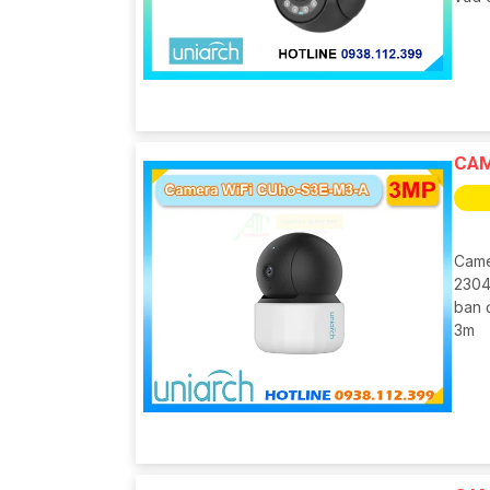
CAM
Came
2304
ban 
3m