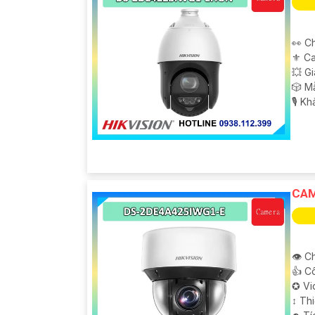
👀 C
⚜️ C
💥 G
🎲 M
️🎙 K
CAM
👁 Ch
👍 C
✪ Vi
↕️ T