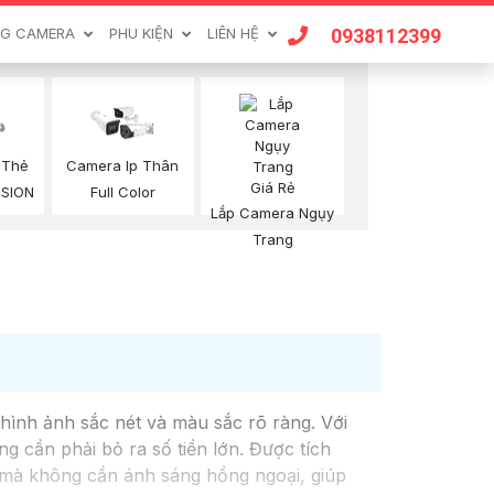
0938112399
G CAMERA
PHU KIỆN
LIÊN HỆ
 Thẻ
Camera Ip Thân
ISION
Full Color
Lắp Camera Ngụy
Trang
 hình ảnh sắc nét và màu sắc rõ ràng. Với
 cần phải bỏ ra số tiền lớn. Được tích
h mà không cần ánh sáng hồng ngoại, giúp