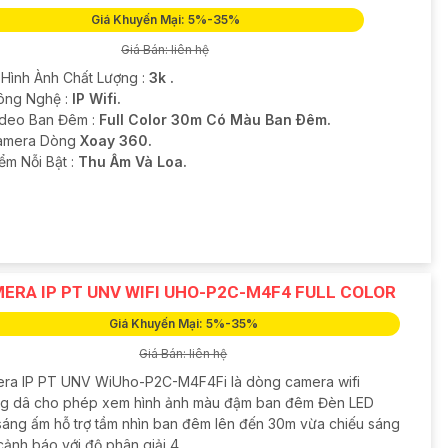
Giá Khuyến Mại: 5%-35%
Giá Bán: liên hệ
 Hình Ành Chất Lượng :
3k .
ông Nghệ :
IP Wifi.
ideo Ban Đêm :
Full Color 30m Có Màu Ban Ðêm.
amera Dòng
Xoay 360.
iểm Nỗi Bật :
Thu Âm Và Loa.
ERA IP PT UNV WIFI UHO-P2C-M4F4 FULL COLOR
Giá Khuyến Mại: 5%-35%
Giá Bán: liên hệ
ra IP PT UNV WiUho-P2C-M4F4Fi là dòng camera wifi
g dâ cho phép xem hình ảnh màu đậm ban đêm Đèn LED
sáng ấm hỗ trợ tầm nhìn ban đêm lên đến 30m vừa chiếu sáng
cảnh báo với độ phân giải 4