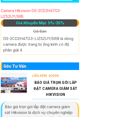
Camera Hikvision DS-2CD2H47G3-
LIZS2UY/SRB
Giá Khuyến Mại: 5%-35%
Giá Bán:
DS-2CD2H47G3-LIZS2UY/SRB là dòng
camera được trang bị ống kính có độ
phân giải 4
Góc Tư Vấn
LẦN XEM: 40006
BÁO GIÁ TRỌN GÓI LẮP
ĐẶT CAMERA GIÁM SÁT
HIKVISION
Báo giá trọn gói lắp đặt camera giám
sát Hikvision là dịch vụ chuyên nghiệp