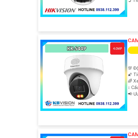
️➲ T
CAM
💯 Độ
🌠 T
🌈 X
↕️ C
️📢 Ư
CAM