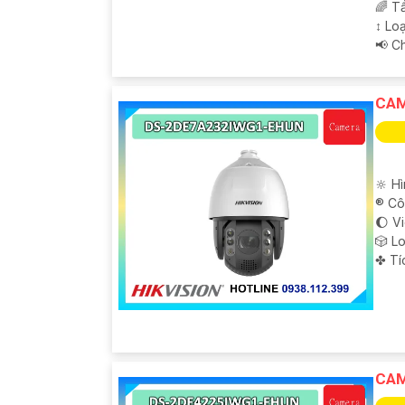
🌈 T
↕️ L
️📢 
CAM
🔆 H
®️ C
🌔 V
🎲 L
️✤ T
CAM