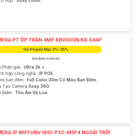
ích Hợp :
Xoay Zoom.
ERA PT ỐP TRẦN 4MP KBVISION KX-S44P
Giá Khuyến Mại: 5%-35%
Giá Bán: Liên hệ
 Phân giải :
Ultra 2k + .
ích hợp công nghệ :
IP POE.
em ban đêm :
Full Color 30m Có Màu Ban Ðêm.
ấu Tạo Camera
Xoay 360.
u Điểm :
Thu Âm Và Loa.
ERA IP WIFI UNV UHO-P3C-M5F4 NGOÀI TRỜI