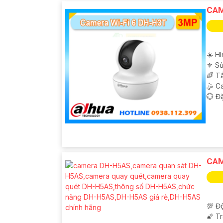
CAM
☀️ Hì
⚜️ S
🌈 T
🤹 C
️💮 Đ
CAM
'
💯 Độ
🌠 T