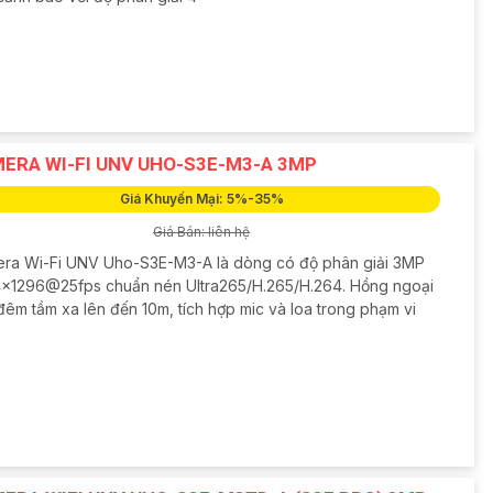
ERA WI-FI UNV UHO-S3E-M3-A 3MP
Giá Khuyến Mại: 5%-35%
Giá Bán: liên hệ
ra Wi-Fi UNV Uho-S3E-M3-A là dòng có độ phân giải 3MP
×1296@25fps chuẩn nén Ultra265/H.265/H.264. Hồng ngoại
đêm tầm xa lên đến 10m, tích hợp mic và loa trong phạm vi