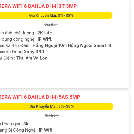
ERA WIFI 6 DAHUA DH-H3T 3MP
Giá Khuyến Mại: 5%-35%
Giá Bán:
nh ảnh chất lượng :
2K Lite .
ử dụng công nghệ :
IP Wifi.
ầm Xa Ban Đêm :
Hồng Ngoại 10m Hồng Ngoại Smart IR.
amera Dòng
Xoay 360.
ặt Điểm :
Thu Âm Và Loa.
ERA WIFI 6 DAHUA DH-H5AS 5MP
Giá Khuyến Mại: 5%-35%
Giá Bán:
 Phân giải :
3k .
rang Bị Công Nghệ :
IP Wifi.