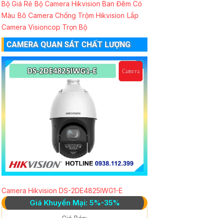
Bộ Giá Rẻ
Bộ Camera Hikvision Ban Đêm Có
Màu
Bô Camera Chống Trộm Hikvision
Lắp
Camera Visioncop Trọn Bộ
CAMERA QUAN SÁT CHẤT LƯỢNG
Camera Hikvision DS-2DE4825IWG1-E
Giá Khuyến Mại: 5%-35%