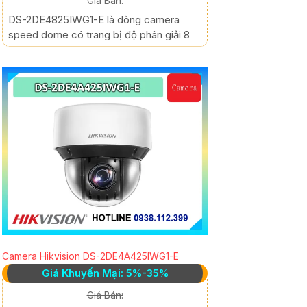
Giá Bán:
DS-2DE4825IWG1-E là dòng camera
speed dome có trang bị độ phân giải 8
Camera Hikvision DS-2DE4A425IWG1-E
Giá Khuyến Mại: 5%-35%
Giá Bán: