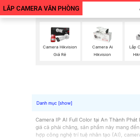
LẮP CAMERA VĂN PHÒNG
Camera Hikvision
Camera Ai
Lắp 
Giá Rẻ
Hikvision
Hik
Camera IP AI Full Color tại An Thành Phát l
giá cả phải chăng, sản phẩm này mang đến c
hợp công nghệ trí tuệ nhân tạo (AI), camer