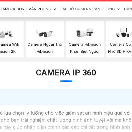
CAMERA DÙNG VĂN PHÒNG
LẮP BỘ CAMERA VĂN PHÒNG
HÃN
Camea Wifi
Camera Ngoài Trời
Camera Hikvision
Camera Có
vision 2K
Hikvision
Phân Biệt Người
Nhớ SD HIKV
CAMERA IP 360
à lựa chọn lý tưởng cho việc giám sát an ninh hiệu quả với
ho bạn trải nghiệm chất lượng hình ảnh tuyệt vời mà không
a này giúp nhận diện chính xác các chi tiết trong hình ản