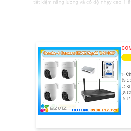
tiết kiệm năng lượng và có độ nhạy cao. Hãy
COM
✨ Ch
👍 C
🌙 K
🕉️ 
️📡 Ư