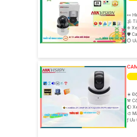
👀 H
🕉️ 
❈ Xe
🛡 C
️💮 Ư
CAM
☀️ Độ
⚒ Cô
🌔 X
🎨 M
️ƒ Ưu