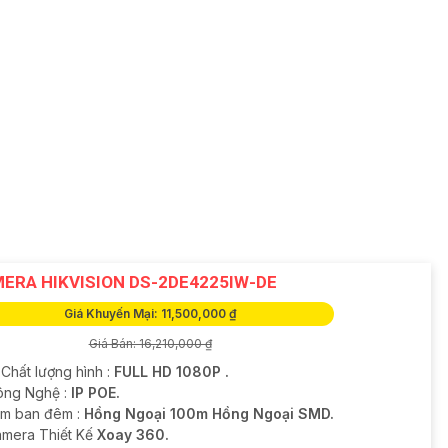
ERA HIKVISION DS-2DE4225IW-DE
Giá Khuyến Mại: 11,500,000 ₫
Giá Bán: 16,210,000 ₫
 Chất lượng hình :
FULL HD 1080P .
Công Nghệ :
IP POE.
m ban đêm :
Hồng Ngoại 100m Hồng Ngoại SMD.
mera Thiết Kế
Xoay 360.