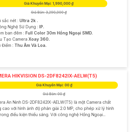
Giá Khuyến Mại: 1,990,000 ₫
Giá Bán: 3,290,000 ₫
 sắc nét :
Ultra 2k .
ông Nghệ Sử Dụng :
IP.
m ban đêm :
Full Color 30m Hồng Ngoại SMD.
u Tạo Camera
Xoay 360.
u Điểm :
Thu Âm Và Loa.
ERA HIKVISION DS-2DF8242IX-AELW(T5)
Giá Khuyến Mại: 00 ₫
Giá Bán: 00 ₫
ra An Ninh DS-2DF8242IX-AELW(T5) là một Camera chất
 cao với hình ảnh độ phân giải 2.0 MP, cho phép xử lý hình
rong điều kiện thiếu sáng. Với công nghệ Hồng Ngoại...