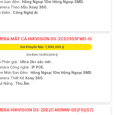
m ban đêm :
Hồng Ngoại 10m Hồng Ngoại SMD.
Camera Theo Mẫu
Xoay 360.
u Điểm :
Công Nghệ AI.
ERA MẮT CÁ HIKVISION DS-2CD2955FWD-IS
Giá Khuyến Mại: 7,890,000 ₫
Giá Bán: 13,150,000 ₫
 Phân giải :
Ultra 2k+ sắc nét .
mera Công nghệ :
IP POE.
m Nhìn Ban Đêm :
Hồng Ngoại 10m Hồng Ngoại SMD.
amera Thiết Kế
Xoay 360.
hả Năng :
Thu Âm.
ERA HIKVISION DS-2DE2C400MW-DE(F0)(S7)