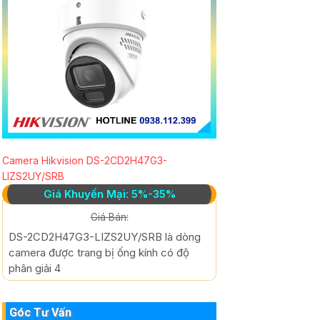
Camera Hikvision DS-2CD2H47G3-
LIZS2UY/SRB
Giá Khuyến Mại: 5%-35%
Giá Bán:
DS-2CD2H47G3-LIZS2UY/SRB là dòng
camera được trang bị ống kính có độ
phân giải 4
Góc Tư Vấn