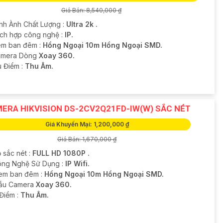
Giá Bán: 8,540,000 ₫
ình Ành Chất Lượng :
Ultra 2k .
Tích hợp công nghệ :
IP.
m ban đêm :
Hồng Ngoại 10m Hồng Ngoại SMD.
amera Dòng
Xoay 360.
u Điểm :
Thu Âm.
ERA HIKVISION DS-2CV2Q21FD-IW(W) SẮC NÉT
Giá Khuyến Mại: 1,200,000 ₫
Giá Bán: 1,670,000 ₫
 sắc nét :
FULL HD 1080P .
ng Nghệ Sử Dụng :
IP Wifi.
em ban đêm :
Hồng Ngoại 10m Hồng Ngoại SMD.
ẫu Camera
Xoay 360.
 Điểm :
Thu Âm.