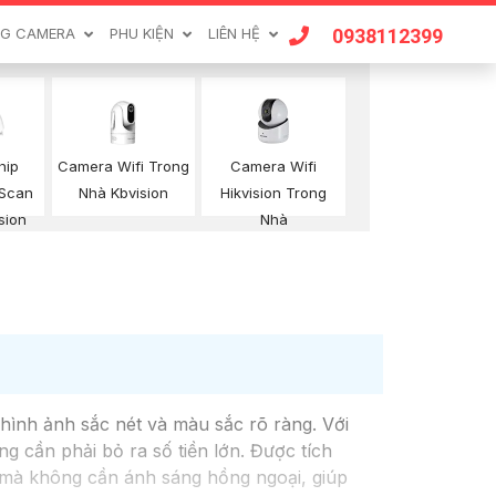
0938112399
G CAMERA
PHU KIỆN
LIÊN HỆ
Camera Wifi Trong
Camera Wifi
hip
Nhà Kbvision
Hikvision Trong
 Scan
Nhà
sion
 hình ảnh sắc nét và màu sắc rõ ràng. Với
 cần phải bỏ ra số tiền lớn. Được tích
h mà không cần ánh sáng hồng ngoại, giúp