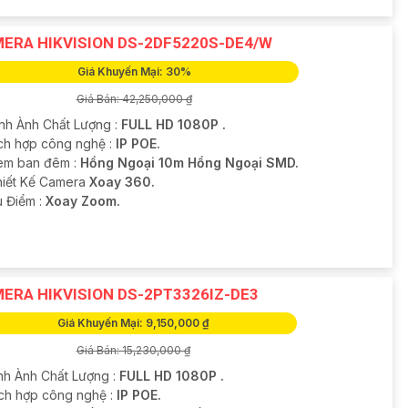
ERA HIKVISION DS-2DF5220S-DE4/W
Giá Khuyến Mại: 30%
Giá Bán: 42,250,000 ₫
ình Ành Chất Lượng :
FULL HD 1080P .
ích hợp công nghệ :
IP POE.
em ban đêm :
Hồng Ngoại 10m Hồng Ngoại SMD.
hiết Kế Camera
Xoay 360.
u Điểm :
Xoay Zoom.
ERA HIKVISION DS-2PT3326IZ-DE3
Giá Khuyến Mại: 9,150,000 ₫
Giá Bán: 15,230,000 ₫
nh Ành Chất Lượng :
FULL HD 1080P .
ch hợp công nghệ :
IP POE.