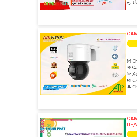
️ლ Ư
CAM
🦉 C
⚒ Ca
🔦 X
🎼️ 
️🔔 
CAM
DE/