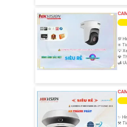
CAM
💯 H
✳️ T
💡 X
💎 T
️🛃 Ư
CAM
✨ Hì
⚒ Tí