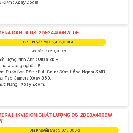
u Điểm :
Xoay Zoom.
ERA DAHUA DS-2DE3A400BW-DE
Giá Khuyến Mại: 5,495,000 ₫
Giá Bán: 7,850,000 ₫
hất lượng hình Ảnh :
Ultra 2k + .
mera Công nghệ :
IP.
em Được Ban Đêm :
Full Color 30m Hồng Ngoại SMD.
Cấu Tạo Camera
Xoay 360.
Chức Năng :
Xoay Zoom.
ERA HIKVISION CHẤT LƯỢNG DS-2DE3A400BW-
W
Giá Khuyến Mại: 5,975,000 ₫