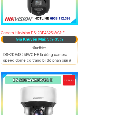
Camera Hikvision DS-2DE4825IWG1-E
Giá Khuyến Mại: 5%-35%
Giá Bán:
DS-2DE4825IWG1-E là dòng camera
speed dome có trang bị độ phân giải 8