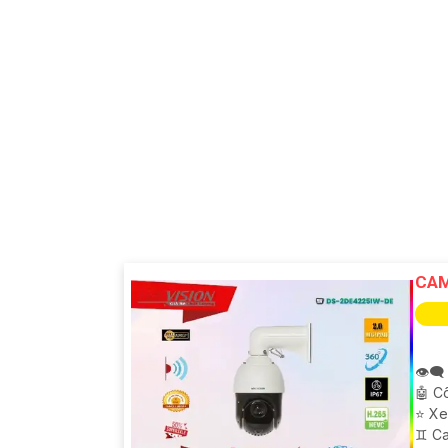
CAM
👁️‍
'
🤖️ 
⭐ Xe
♊ Ca