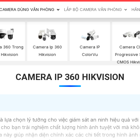
CAMERA DÙNG VĂN PHÒNG
LẮP BỘ CAMERA VĂN PHÒNG
HÃN
a 360 Trong
Camera Ip 360
Camera IP
Camera C
Hikvision
Hikvision
ColorVu
Progressive
CMOS Hikvi
CAMERA IP 360 HIKVISION
à lựa chọn lý tưởng cho việc giám sát an ninh hiệu quả với
ho bạn trải nghiệm chất lượng hình ảnh tuyệt vời mà không
a này giúp nhận diện chính xác các chi tiết trong hình ản