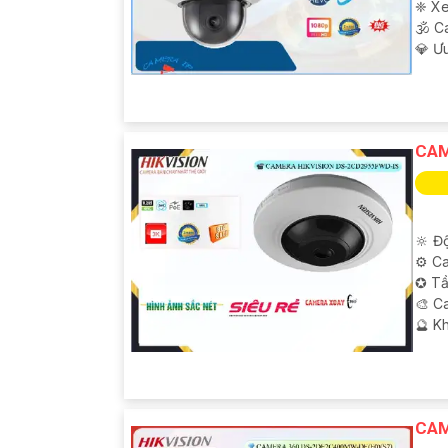
❈ Xe
🕉️ 
️💎 Ư
CAM
🔆 Độ
⚙ Ca
✪ Tầ
🎨 C
️🔮 K
CAM