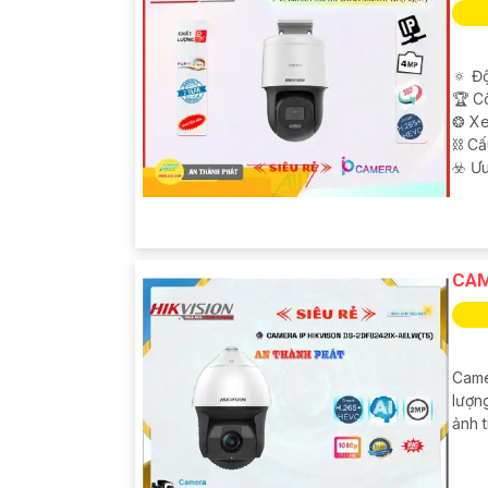
🔅 Độ
🏆 C
❂ Xe
⛓ Cấ
️☣️ Ư
CAM
Came
lượng
ảnh t