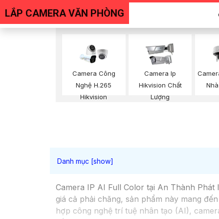
LẮP CAMERA VĂN PHÒNG
Camera Công
Camera Ip
Camer
Nghệ H.265
Hikvision Chất
Nhà 
Hikvision
Lượng
Camera IP AI Full Color tại An Thành Phát l
giá cả phải chăng, sản phẩm này mang đến c
hợp công nghệ trí tuệ nhân tạo (AI), camer