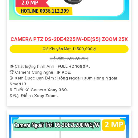
CAMERA PTZ DS-2DE4225IW-DE(S5) ZOOM 25X
Giá Khuyến Mại: 11,500,000 ₫
Giá Bán: 16,050,000 ₫
👁 Chất lượng hình Ảnh :
FULL HD 1080P .
🏆 Camera Công nghệ :
IP POE.
🌛 Xem Được Ban Đêm :
Hồng Ngoại 100m Hồng Ngoại
Smart IR.
⛓ Thiết Kế Camera
Xoay 360.
️₤ Đặt Điểm :
Xoay Zoom.