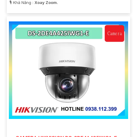
️🎙 Khả Năng :
Xoay Zoom.