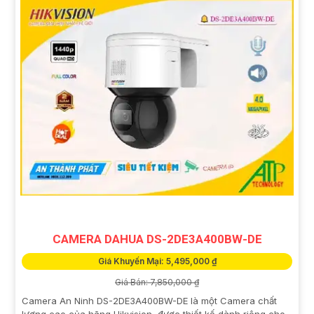
CAMERA DAHUA DS-2DE3A400BW-DE
Giá Khuyến Mại: 5,495,000 ₫
Giá Bán: 7,850,000 ₫
Camera An Ninh DS-2DE3A400BW-DE là một Camera chất