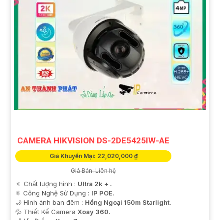
CAMERA HIKVISION DS-2DE5425IW-AE
Giá Khuyến Mại: 22,020,000 ₫
Giá Bán: Liên hệ
🔅 Chất lượng hình :
Ultra 2k + .
⚛️ Công Nghệ Sử Dụng :
IP POE.
🌙 Hình ảnh ban đêm :
Hồng Ngoại 150m Starlight.
💦 Thiết Kế Camera
Xoay 360.