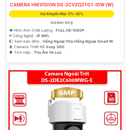
CAMERA HIKVISION DS-2CV2Q21G1-IDW (W)
Giá Khuyến Mại: 5%-35%
Giá Bán: 00 ₫
👁 Hình Ành Chất Lượng :
FULL HD 1080P .
®️ Công Nghệ :
IP Wifi.
🌔 Xem ban đêm :
Hồng Ngoại 10m Hồng Ngoại Smart IR.
🐜 Camera Thiết Kế
Xoay 360.
️🔔 Tích Hợp :
Thu Âm Và Loa.