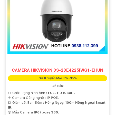
CAMERA HIKVISION DS-2DE4225IWG1-EHUN
Giá Khuyến Mại: 5%-35%
Giá Bán:
👀 Chất lượng hình Ảnh :
FULL HD 1080P .
⚜️ Camera Công nghệ :
IP POE.
💥 Giám sát Ban Đêm :
Hồng Ngoại 100m Hồng Ngoại Smart
IR.
🎲 Mẫu Camera
IP67 xoay 360.