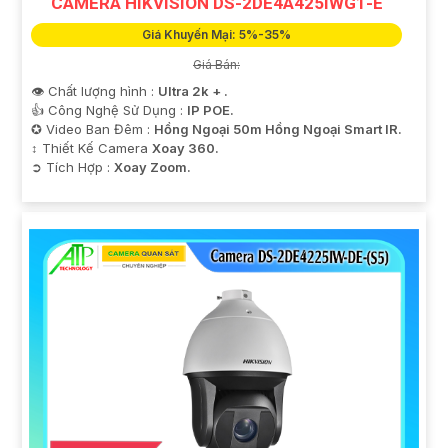
CAMERA HIKVISION DS-2DE4A425IWG1-E
Giá Khuyến Mại: 5%-35%
Giá Bán:
👁 Chất lượng hình :
Ultra 2k + .
👍 Công Nghệ Sử Dụng :
IP POE.
✪ Video Ban Đêm :
Hồng Ngoại 50m Hồng Ngoại Smart IR.
↕️ Thiết Kế Camera
Xoay 360.
️➲ Tích Hợp :
Xoay Zoom.