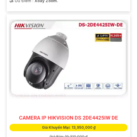
️🛃 Ưu Điểm :
Xoay Zoom.
CAMERA IP HIKVISION DS 2DE4425IW DE
Giá Khuyến Mại: 13,950,000 ₫
Giá Bán: 19,310,000 ₫