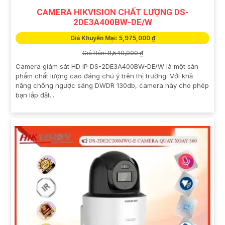
CAMERA HIKVISION CHẤT LƯỢNG DS-
2DE3A400BW-DE/W
Giá Khuyến Mại: 5,975,000 ₫
Giá Bán: 8,540,000 ₫
Camera giám sát HD IP DS-2DE3A400BW-DE/W là một sản
phẩm chất lượng cao đáng chú ý trên thị trường. Với khả
năng chống ngược sáng DWDR 130db, camera này cho phép
bạn lắp đặt...