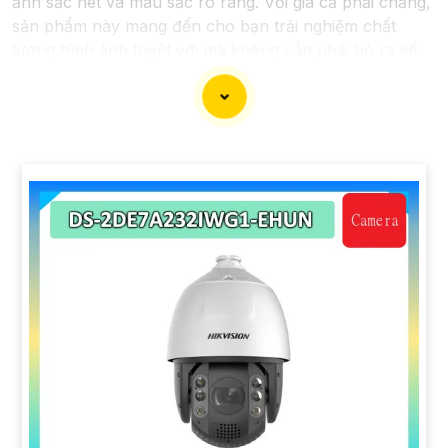
ảnh sắc nét và màu sắc rõ ràng. Với giá cả phải chăng,
sản phẩm này mang đến cho bạn trải nghiệm chất
lượng hình ảnh tuyệt vời mà không cần phải bỏ ra số
tiền lớn. Được tích hợp công nghệ trí tuệ nhân tạo (AI),
camera này giúp nhận diện chính xác các chi tiết trong
hình ảnh mà không cần ánh sáng hồng ngoại, giúp tiết
kiệm năng lượng và có độ nhạy cao. Hãy trải nghiệm
ngay để tận hưởng sự tiện lợi và an toàn.