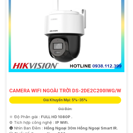
CAMERA WIFI NGOÀI TRỜI DS-2DE2C200IWG/W
Giá Khuyến Mại: 5%-35%
Giá Bán:
🔆 Độ Phân giải :
FULL HD 1080P .
⚙ Tích hợp công nghệ :
IP Wifi.
🌚 Nhìn Ban Đêm :
Hồng Ngoại 30m Hồng Ngoại Smart IR.