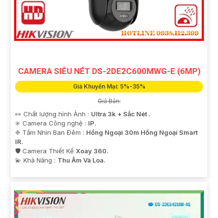
CAMERA SIÊU NÉT DS-2DE2C600MWG-E (6MP)
Giá Khuyến Mại: 5%-35%
Giá Bán:
👀 Chất lượng hình Ảnh :
Ultra 3k + Sắc Nét .
✳️ Camera Công nghệ :
IP.
❈ Tầm Nhìn Ban Đêm :
Hồng Ngoại 30m Hồng Ngoại Smart
IR.
🛡 Camera Thiết Kế
Xoay 360.
️💫 Khả Năng :
Thu Âm Và Loa.