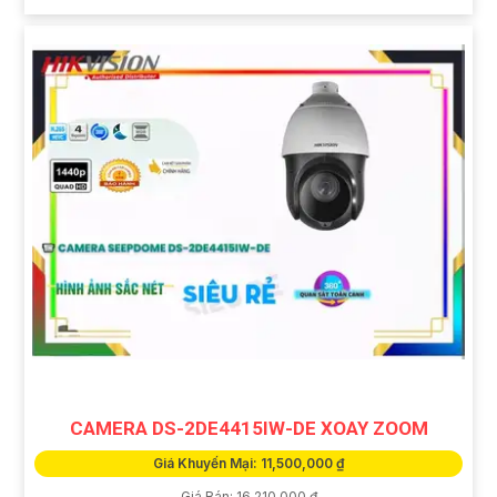
CAMERA DS-2DE4415IW-DE XOAY ZOOM
Giá Khuyến Mại: 11,500,000 ₫
Giá Bán: 16,210,000 ₫