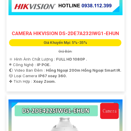
'
CAMERA HIKVISION DS-2DE7A232IWG1-EHUN
Giá Khuyến Mại: 5%-35%
Giá Bán:
🔆 Hình Ành Chất Lượng :
FULL HD 1080P .
®️ Công Nghệ :
IP POE.
🌔 Video Ban Đêm :
Hồng Ngoại 200m Hồng Ngoại Smart IR.
🎲 Loại Camera
IP67 xoay 360.
️✤ Tích Hợp :
Xoay Zoom.