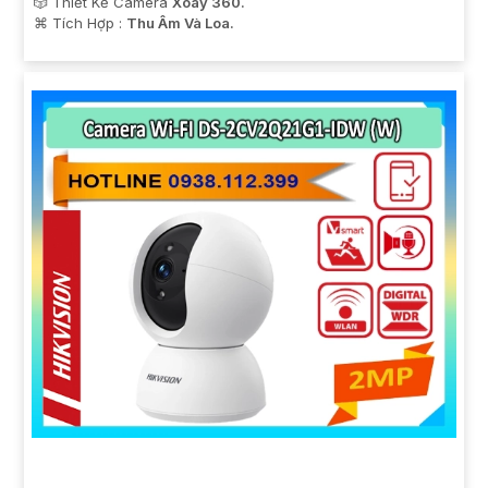
🎲 Thiết Kế Camera
Xoay 360.
️⌘ Tích Hợp :
Thu Âm Và Loa.