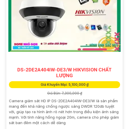
DS-2DE2A404IW-DE3/W HIKVISION CHẤT
LƯỢNG
Giá Khuyến Mại: 5,100,000 ₫
Giá Bán: 7,300,000 ₫
Camera giám sát HD IP DS-2DE2A404IW-DE3/W là sản phẩm
mang đến khả năng chống ngược sáng DWDR 120db tuyệt
vời, giúp tạo ra hình ảnh rõ nét hơn trong điều kiện ánh sáng
mạnh. Với tính năng hồng ngoại 20m, camera cho phép giám
sát ban đêm một cách dễ dàng