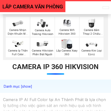
LẮP CAMERA VĂN PHÒNG
Camera Nhận
Camera Wifi
Camera Đàm
Camera Auto
Diện Khuôn Mặt
Hikvision 360
Thoại 2 Chiều
Traking Hikvision
Hikvision
Hikvision
Camera Ip Thân
Camera Hikvision
Lắp Camera Xoay
Camera Kim Loại
Full Color
Phân Biệt Người
360
Ezviz
Hikvision
CAMERA IP 360 HIKVISION
Camera IP AI Full Color tại An Thành Phát là lựa chọn
lý tưởng cho việc giám sát an ninh hiệu quả với hình