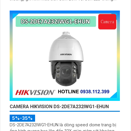
minh 10m, hỗ trợ thẻ nhớ 256GB và quản lý từ xa qua ứng
dụng DMSS,
CAMERA HIKVISION DS-2DE7A232IWG1-EHUN
5%-35%
DS-2DE7A232IWG1-EHUN là dòng speed dome trang bị
ống kính quang học lên đến 32X giúp giám sát khoảng