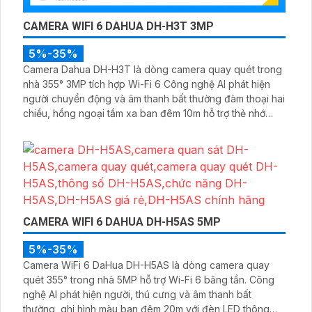
CAMERA WIFI 6 DAHUA DH-H3T 3MP
5%-35%
Camera Dahua DH-H3T là dòng camera quay quét trong
nhà 355° 3MP tích hợp Wi-Fi 6 Công nghệ AI phát hiện
người chuyển động và âm thanh bất thường đàm thoại hai
chiều, hồng ngoại tầm xa ban đêm 10m hỗ trợ thẻ nhớ
MicroSD 256GB ONVIF và điều khiển từ xa qua ứng dụng
DMSS
CAMERA WIFI 6 DAHUA DH-H5AS 5MP
5%-35%
Camera WiFi 6 DaHua DH-H5AS là dòng camera quay
quét 355° trong nhà 5MP hỗ trợ Wi-Fi 6 băng tần. Công
nghệ AI phát hiện người, thú cưng và âm thanh bất
thường, ghi hình màu ban đêm 20m với đèn LED thông