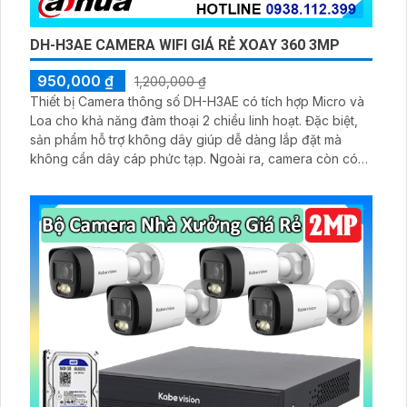
DH-H3AE CAMERA WIFI GIÁ RẺ XOAY 360 3MP
950,000 ₫
1,200,000 ₫
Thiết bị Camera thông số DH-H3AE có tích hợp Micro và
Loa cho khả năng đàm thoại 2 chiều linh hoạt. Đặc biệt,
sản phẩm hỗ trợ không dây giúp dễ dàng lắp đặt mà
không cần dây cáp phức tạp. Ngoài ra, camera còn có
khe thẻ nhớ để lưu trữ dữ liệu một cách tiện lợi. Thiết bị
này được đánh giá cao với chất lượng hình ảnh sắc nét
và tính năng bảo mật an toàn