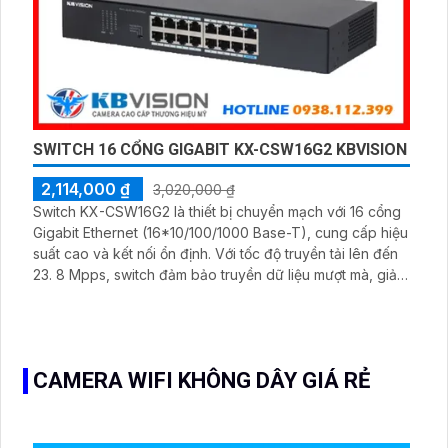
SWITCH 16 CỔNG GIGABIT KX-CSW16G2 KBVISION
2,114,000 ₫
3,020,000 ₫
Switch KX-CSW16G2 là thiết bị chuyển mạch với 16 cổng
Gigabit Ethernet (16*10/100/1000 Base-T), cung cấp hiệu
suất cao và kết nối ổn định. Với tốc độ truyền tải lên đến
23. 8 Mpps, switch đảm bảo truyền dữ liệu mượt mà, giảm
độ trễ mạng. Switch phù hợp cho hệ thống mạng doanh
nghiệp, văn phòng và trung tâm dữ liệu
CAMERA WIFI KHÔNG DÂY GIÁ RẺ