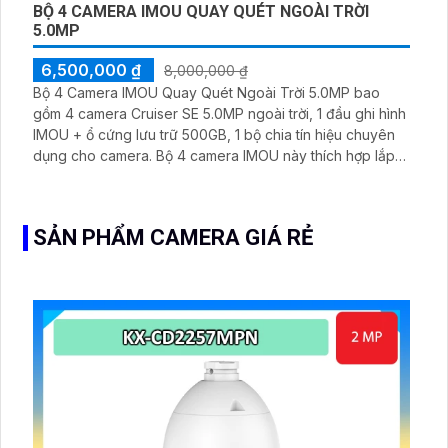
BỘ 4 CAMERA IMOU QUAY QUÉT NGOÀI TRỜI
5.0MP
6,500,000 ₫
8,000,000 ₫
Bộ 4 Camera IMOU Quay Quét Ngoài Trời 5.0MP bao
gồm 4 camera Cruiser SE 5.0MP ngoài trời, 1 đầu ghi hình
IMOU + ổ cứng lưu trữ 500GB, 1 bộ chia tín hiệu chuyên
dụng cho camera. Bộ 4 camera IMOU này thích hợp lắp
đặt cho kho hàng, nhà xưởng, khu phố và khu vực cần
giám sát ngoài trời
SẢN PHẨM CAMERA GIÁ RẺ