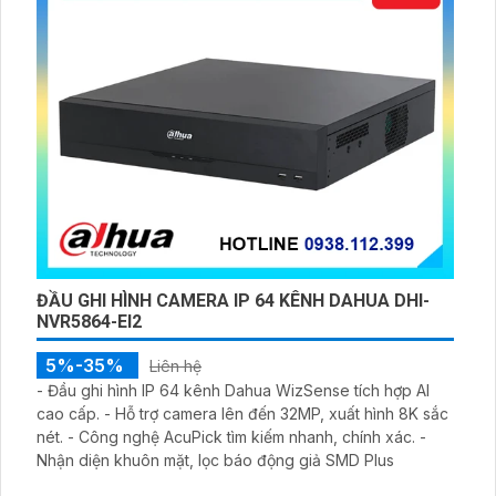
ĐẦU GHI HÌNH CAMERA IP 64 KÊNH DAHUA DHI-
NVR5864-EI2
5%-35%
Liên hệ
- Đầu ghi hình IP 64 kênh Dahua WizSense tích hợp AI
cao cấp. - Hỗ trợ camera lên đến 32MP, xuất hình 8K sắc
nét. - Công nghệ AcuPick tìm kiếm nhanh, chính xác. -
Nhận diện khuôn mặt, lọc báo động giả SMD Plus