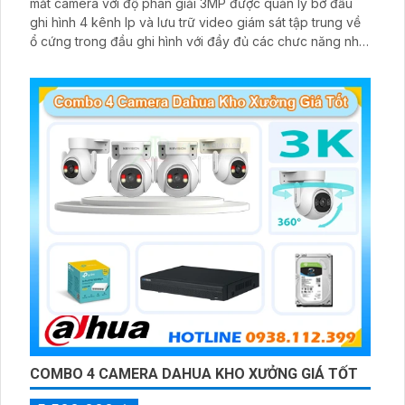
mắt camera với độ phân giải 3MP được quản lý bở đầu
ghi hình 4 kênh Ip và lưu trữ video giám sát tập trung về
ổ cứng trong đầu ghi hình với đầy đủ các chưc năng như
AI Phát hiện chuyển động, đàm thoại âm thanh 2 chiều và
giám sát có màu vào ban đêm
COMBO 4 CAMERA DAHUA KHO XƯỞNG GIÁ TỐT