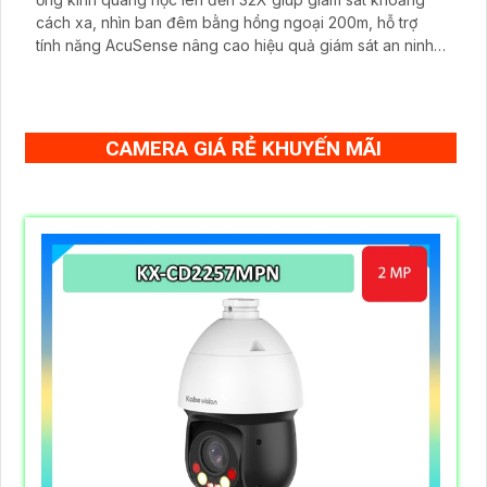
cách xa, nhìn ban đêm bằng hồng ngoại 200m, hỗ trợ
tính năng AcuSense nâng cao hiệu quả giám sát an ninh,
có tốc độ lấy nét cao nhờ công nghệ Self-learning
CAMERA GIÁ RẺ KHUYẾN MÃI