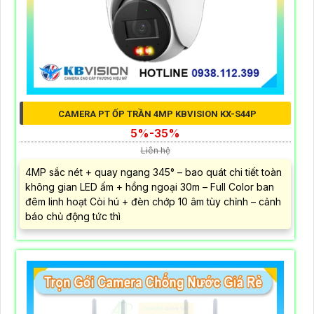
CAMERA PT ỐP TRẦN 4MP KBVISION KX-S44P
5%-35%
Liên hệ
4MP sắc nét + quay ngang 345° – bao quát chi tiết toàn
không gian LED ấm + hồng ngoại 30m – Full Color ban
đêm linh hoạt Còi hú + đèn chớp 10 âm tùy chỉnh – cảnh
báo chủ động tức thì