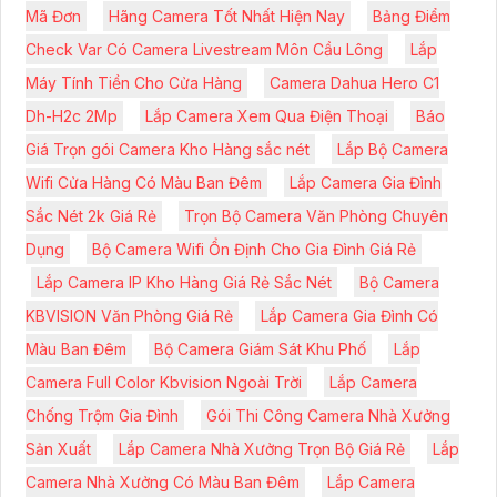
Mã Đơn
Hãng Camera Tốt Nhất Hiện Nay
Bảng Điểm
Check Var Có Camera Livestream Môn Cầu Lông
Lắp
Máy Tính Tiền Cho Cửa Hàng
Camera Dahua Hero C1
Dh-H2c 2Mp
Lắp Camera Xem Qua Điện Thoại
Báo
Giá Trọn gói Camera Kho Hàng sắc nét
Lắp Bộ Camera
Wifi Cửa Hàng Có Màu Ban Đêm
Lắp Camera Gia Đình
Sắc Nét 2k Giá Rẻ
Trọn Bộ Camera Văn Phòng Chuyên
Dụng
Bộ Camera Wifi Ổn Định Cho Gia Đình Giá Rẻ
Lắp Camera IP Kho Hàng Giá Rẻ Sắc Nét
Bộ Camera
KBVISION Văn Phòng Giá Rẻ
Lắp Camera Gia Đình Có
Màu Ban Đêm
Bộ Camera Giám Sát Khu Phố
Lắp
Camera Full Color Kbvision Ngoài Trời
Lắp Camera
Chống Trộm Gia Đình
Gói Thi Công Camera Nhà Xưởng
Sản Xuất
Lắp Camera Nhà Xưởng Trọn Bộ Giá Rẻ
Lắp
Camera Nhà Xưởng Có Màu Ban Đêm
Lắp Camera