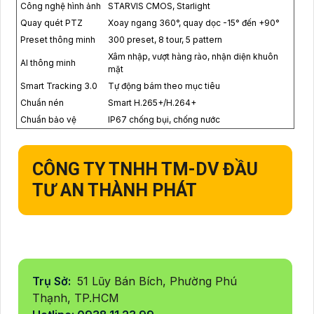
Công nghệ hình ảnh
STARVIS CMOS, Starlight
Quay quét PTZ
Xoay ngang 360°, quay dọc -15° đến +90°
Preset thông minh
300 preset, 8 tour, 5 pattern
Xâm nhập, vượt hàng rào, nhận diện khuôn
AI thông minh
mặt
Smart Tracking 3.0
Tự động bám theo mục tiêu
Chuẩn nén
Smart H.265+/H.264+
Chuẩn bảo vệ
IP67 chống bụi, chống nước
CÔNG TY TNHH TM-DV ĐẦU
TƯ AN THÀNH PHÁT
Trụ Sở:
51 Lũy Bán Bích, Phường Phú
Thạnh, TP.HCM