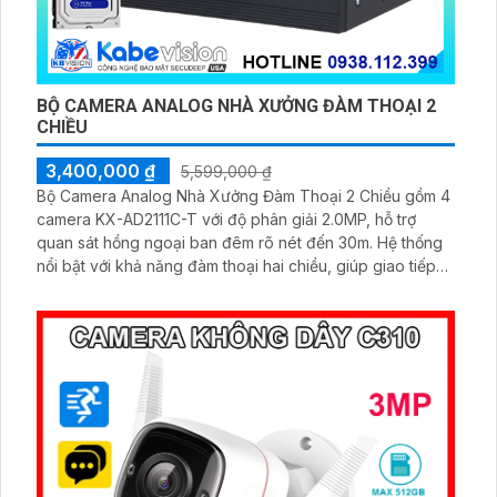
BỘ CAMERA ANALOG NHÀ XƯỞNG ĐÀM THOẠI 2
CHIỀU
3,400,000 ₫
5,599,000 ₫
Bộ Camera Analog Nhà Xưởng Đàm Thoại 2 Chiều gồm 4
camera KX-AD2111C-T với độ phân giải 2.0MP, hỗ trợ
quan sát hồng ngoại ban đêm rõ nét đến 30m. Hệ thống
nổi bật với khả năng đàm thoại hai chiều, giúp giao tiếp
dễ dàng