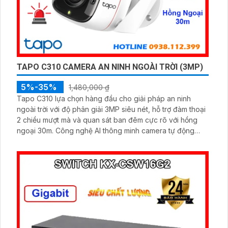
TAPO C310 CAMERA AN NINH NGOÀI TRỜI (3MP)
5%-35%
1,480,000 ₫
Tapo C310 lựa chọn hàng đầu cho giải pháp an ninh
ngoài trời với độ phân giải 3MP siêu nét, hỗ trợ đàm thoại
2 chiều mượt mà và quan sát ban đêm cực rõ với hồng
ngoại 30m. Công nghệ AI thông minh camera tự động
phát hiện chuyển động, bật còi hú và đèn cảnh báo kịp
thời, bảo vệ an toàn tuyệt đối.