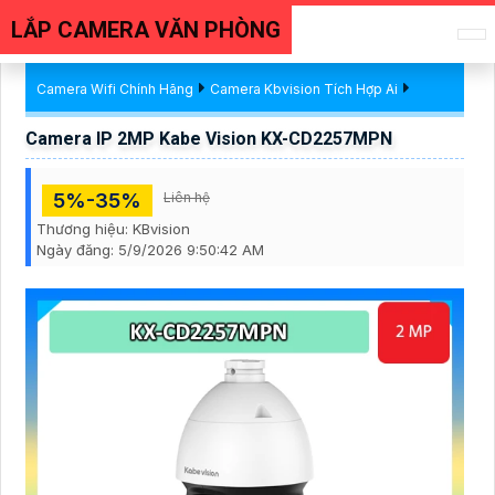
LẮP CAMERA VĂN PHÒNG
Camera Wifi Chính Hãng
Camera Kbvision Tích Hợp Ai
Camera IP 2MP Kabe Vision KX-CD2257MPN
5%-35%
Liên hệ
Thương hiệu:
KBvision
Ngày đăng:
5/9/2026 9:50:42 AM