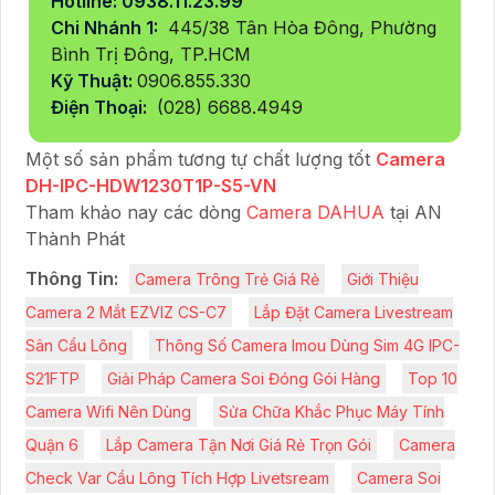
Hotline: 0938.11.23.99
Chi Nhánh 1:
445/38 Tân Hòa Đông, Phường
Bình Trị Đông, TP.HCM
Kỹ Thuật:
0906.855.330
Điện Thoại:
(028) 6688.4949
Một số sản phẩm tương tự chất lượng tốt
Camera
DH-IPC-HDW1230T1P-S5-VN
Tham khảo nay các dòng
Camera DAHUA
tại AN
Thành Phát
Thông Tin:
Camera Trông Trẻ Giá Rẻ
Giới Thiệu
Camera 2 Mắt EZVIZ CS-C7
Lắp Đặt Camera Livestream
Sân Cầu Lông
Thông Số Camera Imou Dùng Sim 4G IPC-
S21FTP
Giải Pháp Camera Soi Đóng Gói Hàng
Top 10
Camera Wifi Nên Dùng
Sửa Chữa Khắc Phục Máy Tính
Quận 6
Lắp Camera Tận Nơi Giá Rẻ Trọn Gói
Camera
Check Var Cầu Lông Tích Hợp Livetsream
Camera Soi