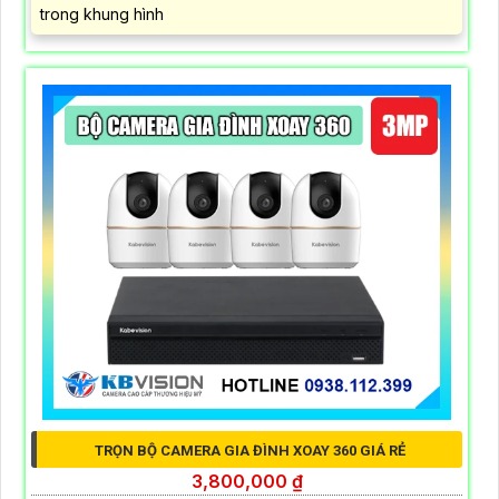
trong khung hình
TRỌN BỘ CAMERA GIA ĐÌNH XOAY 360 GIÁ RẺ
3,800,000 ₫