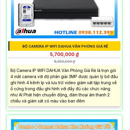
BỘ CAMERA IP WIFI DAHUA VĂN PHÒNG GIÁ RẺ
5,700,000 ₫
8,300,000 ₫
Bộ Camera IP WIFI DAHUA Văn Phòng Giá Rẻ là trọn gói
4 mắt camera với độ phân giải 3MP được quản lý bở đầu
ghi hình 4 kênh Ip và lưu trữ video giám sát tập trung về
ổ cứng trong đầu ghi hình với đầy đủ các chưc năng
như AI Phát hiện chuyển động, đàm thoại âm thanh 2
chiều và giám sát có màu vào ban đêm