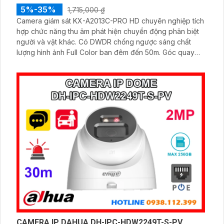
5%-35%
1,715,000 ₫
Camera giám sát KX-A2013C-PRO HD chuyên nghiệp tích
hợp chức năng thu âm phát hiện chuyển động phân biệt
người và vật khác. Có DWDR chống ngược sáng chất
lượng hình ảnh Full Color ban đêm đến 50m. Góc quay
rộng với ống kính 3. 6mm đáp ứng nhu cầu chống trộm
ban đêm hiệu quả
CAMERA IP DAHUA DH-IPC-HDW2249T-S-PV