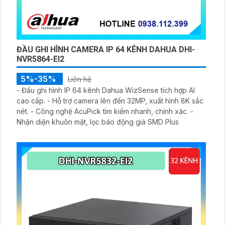
ĐẦU GHI HÌNH CAMERA IP 64 KÊNH DAHUA DHI-
NVR5864-EI2
5%-35%
Liên hệ
- Đầu ghi hình IP 64 kênh Dahua WizSense tích hợp AI
cao cấp. - Hỗ trợ camera lên đến 32MP, xuất hình 8K sắc
nét. - Công nghệ AcuPick tìm kiếm nhanh, chính xác. -
Nhận diện khuôn mặt, lọc báo động giả SMD Plus