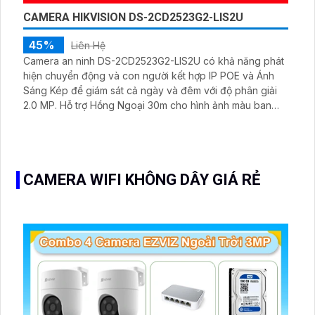
CAMERA HIKVISION DS-2CD2523G2-LIS2U
45%
Liên Hệ
Camera an ninh DS-2CD2523G2-LIS2U có khả năng phát
hiện chuyển động và con người kết hợp IP POE và Ánh
Sáng Kép để giám sát cả ngày và đêm với độ phân giải
2.0 MP. Hỗ trợ Hồng Ngoại 30m cho hình ảnh màu ban
đêm chân thực thiết kế bán cầu tinh tế với kim loại và âm
thanh rõ ràng.
CAMERA WIFI KHÔNG DÂY GIÁ RẺ