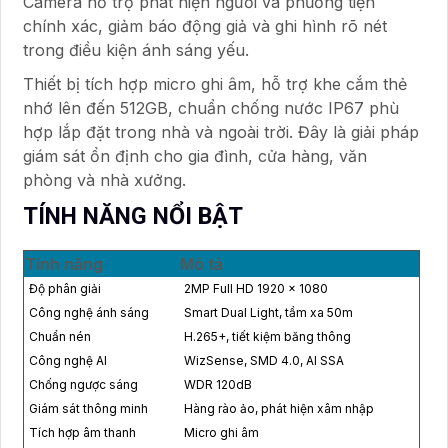
Camera hỗ trợ phát hiện người và phương tiện
chính xác, giảm báo động giả và ghi hình rõ nét
trong điều kiện ánh sáng yếu.
Thiết bị tích hợp micro ghi âm, hỗ trợ khe cắm thẻ
nhớ lên đến 512GB, chuẩn chống nước IP67 phù
hợp lắp đặt trong nhà và ngoài trời. Đây là giải pháp
giám sát ổn định cho gia đình, cửa hàng, văn
phòng và nhà xưởng.
TÍNH NĂNG NỔI BẬT
Tính năng
Mô tả
Độ phân giải
2MP Full HD 1920 × 1080
Công nghệ ánh sáng
Smart Dual Light, tầm xa 50m
Chuẩn nén
H.265+, tiết kiệm băng thông
Công nghệ AI
WizSense, SMD 4.0, AI SSA
Chống ngược sáng
WDR 120dB
Giám sát thông minh
Hàng rào ảo, phát hiện xâm nhập
Tích hợp âm thanh
Micro ghi âm