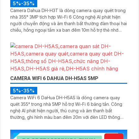
5%-35%
Camera Dahua DH-H3T là dòng camera quay quét trong
nhà 355° 3MP tích hợp Wi-Fi 6 Công nghệ AI phát hiện
người chuyển động và âm thanh bất thường đàm thoại hai
chiều, hồng ngoại tầm xa ban đêm 10m hỗ trợ thẻ nhớ
MicroSD 256GB ONVIF và điều khiển từ xa qua ứng dụng
DMSS
CAMERA WIFI 6 DAHUA DH-H5AS 5MP
5%-35%
Camera WiFi 6 DaHua DH-H5AS là dòng camera quay
quét 355° trong nhà 5MP hỗ trợ Wi-Fi 6 băng tần. Công
nghệ AI phát hiện người, thú cưng và âm thanh bất
thường, ghi hình màu ban đêm 20m với đèn LED thông
minh 10m, hỗ trợ thẻ nhớ 256GB và quản lý từ xa qua ứng
dụng DMSS,