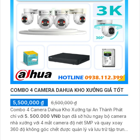
COMBO 4 CAMERA DAHUA KHO XƯỞNG GIÁ TỐT
5,500,000 ₫
6,500,000 ₫
Combo 4 Camera Dahua Kho Xưởng tại An Thành Phát
chỉ với
5. 500.000 VNĐ
bạn đã sỡ hữu ngay bộ camera
nhà xưởng với 4 mắt camera độ nét 5MP và quay xoay
360 độ không góc chết được quản lý và lưu trữ tập trung
về đầu ghi hình ổ cứng hỗ trợ xem qua tivi