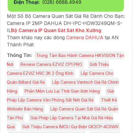
Điện Thoại:
(028) 6688.4949
Một Số Bộ Camera Quan Sát Giá Rẻ Dành Cho Bạn:
Camera IP 2MP DAHUA DH-IPC-HDW3249QM-S-
IL
Bộ Camera IP Quan Sát Sát Kho Xưởng
Tham khảo nay các dòng
Camera DAHUA
tại AN
Thành Phát
Thông Tin:
Trung Tâm Bảo Hành Camera HIKVISION Tận
Nơi
Review Camera EZVIZ CP1 PRO
Giới Thiệu
Camera EZVIZ H9C 3K 2 Ống Kính
Lắp Camera Cho
Quán Billiard Giá Rẻ
Lắp Camera Vantech Giá Rẻ Chính
Hãng
Phần Mềm Lưu Lại Thời Gian Đơn Hàng
Giải
Pháp Lắp Camera Văn Phòng Sắt Nét Giá Rẻ
Thiết Kế
Website Bán Hàng
Lắp Camera Quan Sát Giá Rẻ Quận
Tân Phú
Giải Pháp Lắp Camera Tại Nhà Giá Rẻ Hiệu
Quả
Giới Thiệu Camera IMOU Gọi Điện GK2CP-4C0WR