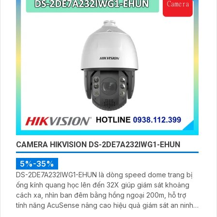
CAMERA HIKVISION DS-2DE7A232IWG1-EHUN
5%-35%
DS-2DE7A232IWG1-EHUN là dòng speed dome trang bị
ống kính quang học lên đến 32X giúp giám sát khoảng
cách xa, nhìn ban đêm bằng hồng ngoại 200m, hỗ trợ
tính năng AcuSense nâng cao hiệu quả giám sát an ninh,
có tốc độ lấy nét cao nhờ công nghệ Self-learning