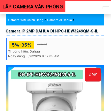
LẮP CAMERA VĂN PHÒNG
Camera Wifi Chính Hãng
Camera Ai Dahua
Camera IP 2MP DAHUA DH-IPC-HDW3249QM-S-IL
5%-35%
Liên hệ
Thương hiệu:
Dahua
Ngày đăng:
5/9/2026 9:32:05 AM