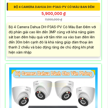
BỘ 4 CAMERA DAHUA DH-P3AS-PV CÓ MÀU BAN ĐÊM
5,900,000 ₫
7,000,000 ₫
Bộ 4 Camera Dahua DH-P3AS-PV Có Màu Ban Đêm với
độ phân giải cao lên đến 3MP cùng với khả năng giám
sát ban đêm hiệu quả với tầm nhìn xa vào ban đêm lên
đến 30m bên cạnh đó là khả năng giúp đàm thoại âm
thanh 2 chiều và báo động răng de chủ động khi phát
hiện xâm nhập