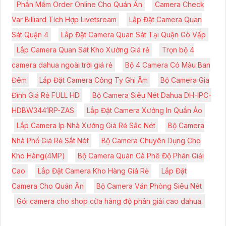
Phần Mềm Order Online Cho Quán Ăn
Camera Check
Var Billiard Tích Hợp Livetsream
Lắp Đặt Camera Quan
Sát Quận 4
Lắp Đặt Camera Quan Sát Tại Quận Gò Vấp
Lắp Camera Quan Sát Kho Xưởng Giá rẻ
Trọn bộ 4
camera dahua ngoài trời giá rẻ
Bộ 4 Camera Có Màu Ban
Đêm
Lắp Đặt Camera Công Ty Ghi Âm
Bộ Camera Gia
Đình Giá Rẻ FULL HD
Bộ Camera Siêu Nét Dahua DH-IPC-
HDBW3441RP-ZAS
Lắp Đặt Camera Xưởng In Quần Áo
Lắp Camera Ip Nhà Xưởng Giá Rẻ Sắc Nét
Bộ Camera
Nhà Phố Giá Rẻ Sắt Nét
Bộ Camera Chuyên Dụng Cho
Kho Hàng(4MP)
Bộ Camera Quán Cà Phê Độ Phân Giải
Cao
Lắp Đặt Camera Kho Hàng Giá Rẻ
Lắp Đặt
Camera Cho Quán Ăn
Bộ Camera Văn Phòng Siêu Nét
Gói camera cho shop cửa hàng độ phân giải cao dahua.