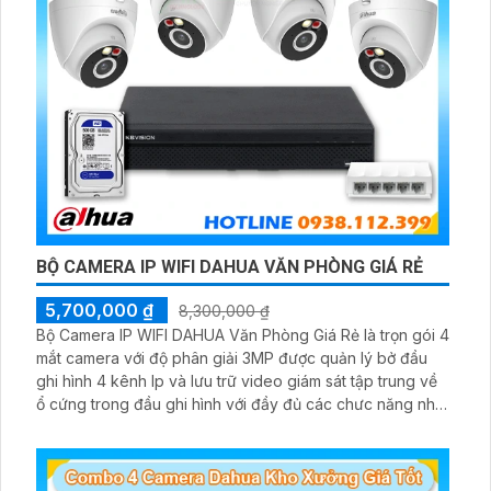
BỘ CAMERA IP WIFI DAHUA VĂN PHÒNG GIÁ RẺ
5,700,000 ₫
8,300,000 ₫
Bộ Camera IP WIFI DAHUA Văn Phòng Giá Rẻ là trọn gói 4
mắt camera với độ phân giải 3MP được quản lý bở đầu
ghi hình 4 kênh Ip và lưu trữ video giám sát tập trung về
ổ cứng trong đầu ghi hình với đầy đủ các chưc năng như
AI Phát hiện chuyển động, đàm thoại âm thanh 2 chiều và
giám sát có màu vào ban đêm