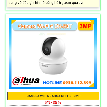
trung về đầu ghi hình ổ cứng hỗ trợ xem qua tivi
CAMERA WIFI 6 DAHUA DH-H3T 3MP
5%-35%