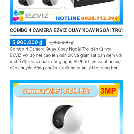
COMBO 4 CAMERA EZVIZ QUAY XOAY NGOÀI TRỜI
5,900,000 ₫
7,000,000 ₫
Combo 4 Camera Quay Xoay Ngoài Trời đến từ nhà
EZVIZ với độ nét cao lên đến 2K và giám sát ban đêm với
4 chế độ khác nhau, công nghệ AI Phát hiện và phân biệt
các chuyển động chuẩn sát được quản lý tập trung bởi
đầu ghi hình IP WiFi