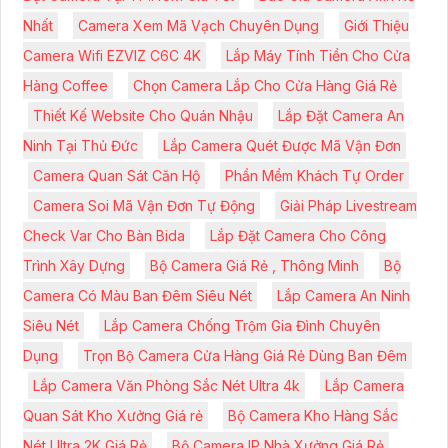
Nhất
Camera Xem Mã Vạch Chuyên Dụng
Giới Thiệu
Camera Wifi EZVIZ C6C 4K
Lắp Máy Tính Tiền Cho Cửa
Hàng Coffee
Chọn Camera Lắp Cho Cửa Hàng Giá Rẻ
Thiết Kế Website Cho Quán Nhậu
Lắp Đặt Camera An
Ninh Tại Thủ Đức
Lắp Camera Quét Được Mã Vận Đơn
Camera Quan Sát Căn Hộ
Phần Mềm Khách Tự Order
Camera Soi Mã Vận Đơn Tự Động
Giải Pháp Livestream
Check Var Cho Bàn Bida
Lắp Đặt Camera Cho Công
Trình Xây Dựng
Bộ Camera Giá Rẻ , Thông Minh
Bộ
Camera Có Màu Ban Đêm Siêu Nét
Lắp Camera An Ninh
Siêu Nét
Lắp Camera Chống Trộm Gia Đình Chuyên
Dụng
Trọn Bộ Camera Cửa Hàng Giá Rẻ Dùng Ban Đêm
Lắp Camera Văn Phòng Sắc Nét Ultra 4k
Lắp Camera
Quan Sát Kho Xưởng Giá rẻ
Bộ Camera Kho Hàng Sắc
Nét Ultra 2K Giá Rẻ
Bộ Camera IP Nhà Xưởng Giá Rẻ