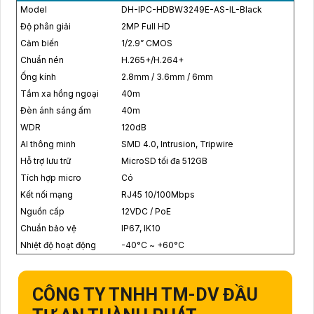
Model
DH-IPC-HDBW3249E-AS-IL-Black
Độ phân giải
2MP Full HD
Cảm biến
1/2.9” CMOS
Chuẩn nén
H.265+/H.264+
Ống kính
2.8mm / 3.6mm / 6mm
Tầm xa hồng ngoại
40m
Đèn ánh sáng ấm
40m
WDR
120dB
AI thông minh
SMD 4.0, Intrusion, Tripwire
Hỗ trợ lưu trữ
MicroSD tối đa 512GB
Tích hợp micro
Có
Kết nối mạng
RJ45 10/100Mbps
Nguồn cấp
12VDC / PoE
Chuẩn bảo vệ
IP67, IK10
Nhiệt độ hoạt động
-40°C ~ +60°C
CÔNG TY TNHH TM-DV ĐẦU