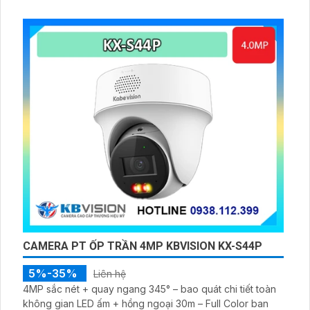
nghiệp cần kết nối ổn định, bảo mật và dễ quản lý
CAMERA PT ỐP TRẦN 4MP KBVISION KX-S44P
5%-35%
Liên hệ
4MP sắc nét + quay ngang 345° – bao quát chi tiết toàn
không gian LED ấm + hồng ngoại 30m – Full Color ban