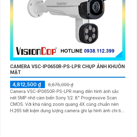
CAMERA VSC-IP0650R-PS-LPR CHỤP ẢNH KHUÔN
MẶT
4,812,500 ₫
6,875,000 ₫
Camera VSC-IP0650R-PS-LPR mang đến hình ảnh sắc
nét 5MP nhờ cảm biến Sony 1/2. 8" Progressive Scan
CMOS. Với khả năng zoom quang 4X cùng chuẩn nén
H.265 tiết kiệm dung lượng camera ghi lại hình ảnh chi tiết
ngay cả trong môi trường thiếu sáng