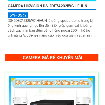
CAMERA HIKVISION DS-2DE7A232IWG1-EHUN
5%-35%
DS-2DE7A232IWG1-EHUN là dòng speed dome trang bị
ống kính quang học lên đến 32X giúp giám sát khoảng
cách xa, nhìn ban đêm bằng hồng ngoại 200m, hỗ trợ
tính năng AcuSense nâng cao hiệu quả giám sát an ninh,
có tốc độ lấy nét cao nhờ công nghệ Self-learning
CAMERA GIÁ RẺ KHUYẾN MÃI