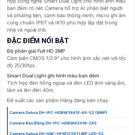
hợp công nghệ Smart Dual Light cho hình ảnh màu
ban đêm rõ nét. Camera hỗ trợ AI phân biệt người
và phương tiện, cảnh báo thông minh, micro ghi âm
cùng chuẩn IP67 và IK10 phù hợp lắp đặt trong
nhà và ngoài trời.
ĐẶC ĐIỂM NỔI BẬT
Độ phân giải Full HD 2MP
Cảm biến CMOS 1/2.9” cho hình ảnh sắc nét với tốc
độ 25/30fps.
Smart Dual Light ghi hình màu ban đêm
Tích hợp đèn hồng ngoại và đèn LED ánh sáng ấm,
tầm xa lên đến 40m.
Đề xuất các sản phẩm Hãng đang bán chạy
Camera Dahua DH-IPC-HDBW3841E-AS-S2 (8MP)
Camera Báo Động DH-IPC-HDBW4241R-ZAS
Camera Dahua DH-HAC-HFW1239TLMP-LED-S2