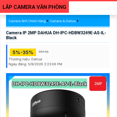
LẮP CAMERA VĂN PHÒNG
Camera Wifi Chính Hãng
Camera Ai Dahua
Camera IP 2MP DAHUA DH-IPC-HDBW3249E-AS-IL-
Black
5%-35%
liên hệ
Thương hiệu:
Dahua
Ngày đăng:
5/8/2026 2:23:06 PM