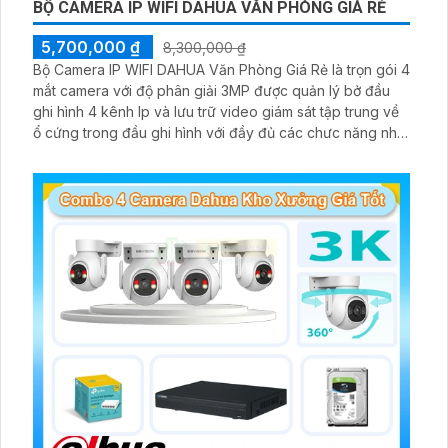
BỘ CAMERA IP WIFI DAHUA VĂN PHÒNG GIÁ RẺ
5,700,000 ₫
8,300,000 ₫
Bộ Camera IP WIFI DAHUA Văn Phòng Giá Rẻ là trọn gói 4
mắt camera với độ phân giải 3MP được quản lý bở đầu
ghi hình 4 kênh Ip và lưu trữ video giám sát tập trung về
ổ cứng trong đầu ghi hình với đầy đủ các chưc năng như
AI Phát hiện chuyển động, đàm thoại âm thanh 2 chiều và
giám sát có màu vào ban đêm