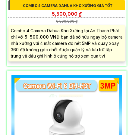
COMBO 4 CAMERA DAHUA KHO XƯỞNG GIÁ TỐT
5,500,000 ₫
6,500,000 ₫
Combo 4 Camera Dahua Kho Xưởng tại An Thành Phát
chỉ với
5. 500.000 VNĐ
bạn đã sỡ hữu ngay bộ camera
nhà xưởng với 4 mắt camera độ nét 5MP và quay xoay
360 độ không góc chết được quản lý và lưu trữ tập
trung về đầu ghi hình ổ cứng hỗ trợ xem qua tivi