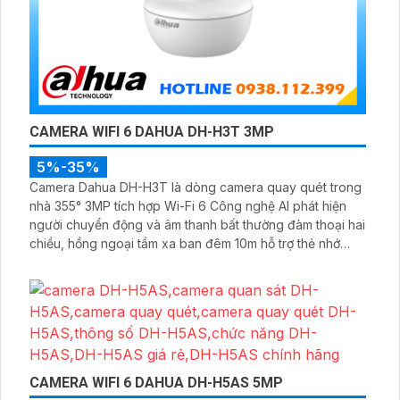
CAMERA WIFI 6 DAHUA DH-H3T 3MP
5%-35%
Camera Dahua DH-H3T là dòng camera quay quét trong
nhà 355° 3MP tích hợp Wi-Fi 6 Công nghệ AI phát hiện
người chuyển động và âm thanh bất thường đàm thoại hai
chiều, hồng ngoại tầm xa ban đêm 10m hỗ trợ thẻ nhớ
MicroSD 256GB ONVIF và điều khiển từ xa qua ứng dụng
DMSS
CAMERA WIFI 6 DAHUA DH-H5AS 5MP