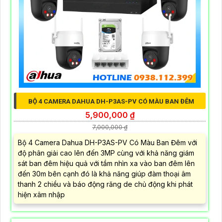
BỘ 4 CAMERA DAHUA DH-P3AS-PV CÓ MÀU BAN ĐÊM
5,900,000 ₫
7,000,000 ₫
Bộ 4 Camera Dahua DH-P3AS-PV Có Màu Ban Đêm với
độ phân giải cao lên đến 3MP cùng với khả năng giám
sát ban đêm hiệu quả với tầm nhìn xa vào ban đêm lên
đến 30m bên cạnh đó là khả năng giúp đàm thoại âm
thanh 2 chiều và báo động răng de chủ động khi phát
hiện xâm nhập