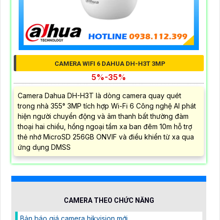
CAMERA WIFI 6 DAHUA DH-H3T 3MP
5%-35%
Camera Dahua DH-H3T là dòng camera quay quét
trong nhà 355° 3MP tích hợp Wi-Fi 6 Công nghệ AI phát
hiện người chuyển động và âm thanh bất thường đàm
thoại hai chiều, hồng ngoại tầm xa ban đêm 10m hỗ trợ
thẻ nhớ MicroSD 256GB ONVIF và điều khiển từ xa qua
ứng dụng DMSS
CAMERA THEO CHỨC NĂNG
Bản báo giá camera hikvision mới