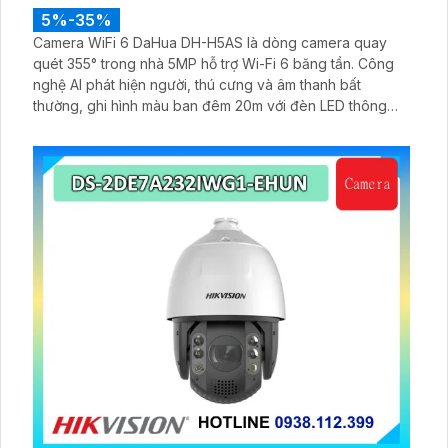
5%-35%
Camera WiFi 6 DaHua DH-H5AS là dòng camera quay
quét 355° trong nhà 5MP hỗ trợ Wi-Fi 6 băng tần. Công
nghệ AI phát hiện người, thú cưng và âm thanh bất
thường, ghi hình màu ban đêm 20m với đèn LED thông
minh 10m, hỗ trợ thẻ nhớ 256GB và quản lý từ xa qua ứng
dụng DMSS,