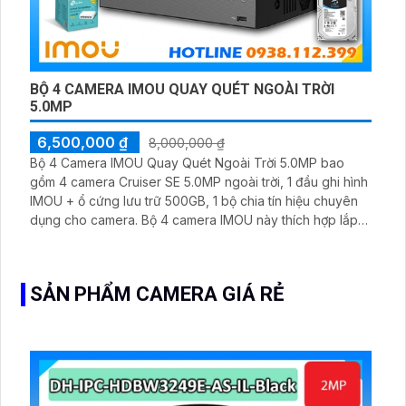
BỘ 4 CAMERA IMOU QUAY QUÉT NGOÀI TRỜI
5.0MP
6,500,000 ₫
8,000,000 ₫
Bộ 4 Camera IMOU Quay Quét Ngoài Trời 5.0MP bao
gồm 4 camera Cruiser SE 5.0MP ngoài trời, 1 đầu ghi hình
IMOU + ổ cứng lưu trữ 500GB, 1 bộ chia tín hiệu chuyên
dụng cho camera. Bộ 4 camera IMOU này thích hợp lắp
đặt cho kho hàng, nhà xưởng, khu phố và khu vực cần
giám sát ngoài trời
SẢN PHẨM CAMERA GIÁ RẺ