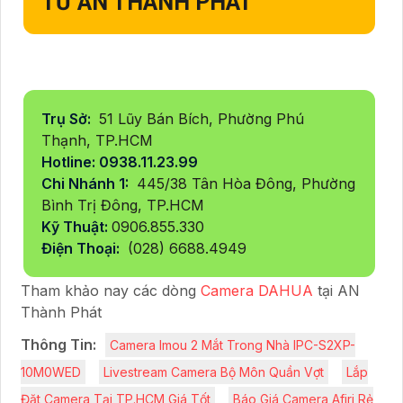
TƯ AN THÀNH PHÁT
Trụ Sở:
51 Lũy Bán Bích, Phường Phú
Thạnh, TP.HCM
Hotline: 0938.11.23.99
Chi Nhánh 1:
445/38 Tân Hòa Đông, Phường
Bình Trị Đông, TP.HCM
Kỹ Thuật:
0906.855.330
Điện Thoại:
(028) 6688.4949
Tham khảo nay các dòng
Camera DAHUA
tại AN
Thành Phát
Thông Tin:
Camera Imou 2 Mắt Trong Nhà IPC-S2XP-
10M0WED
Livestream Camera Bộ Môn Quần Vợt
Lắp
Đặt Camera Tại TP.HCM Giá Tốt
Báo Giá Camera Afiri Rẻ