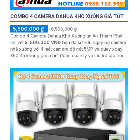
COMBO 4 CAMERA DAHUA KHO XƯỞNG GIÁ TỐT
5,500,000 ₫
6,500,000 ₫
Combo 4 Camera Dahua Kho Xưởng tại An Thành Phát
chỉ với
5. 500.000 VNĐ
bạn đã sỡ hữu ngay bộ camera
nhà xưởng với 4 mắt camera độ nét 5MP và quay xoay
360 độ không góc chết được quản lý và lưu trữ tập trung
về đầu ghi hình ổ cứng hỗ trợ xem qua tivi