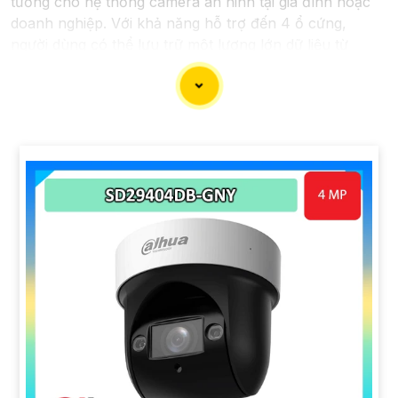
tưởng cho hệ thống camera an ninh tại gia đình hoặc
doanh nghiệp. Với khả năng hỗ trợ đến 4 ổ cứng,
người dùng có thể lưu trữ một lượng lớn dữ liệu từ
camera mà không cần lo lắng về không gian lưu trữ.
Đầu ghi này cung cấp các tính năng hiệu quả như ghi
hình độ nét cao, chức năng xem lại dễ dàng, và khả
năng truy cập từ xa qua điện thoại di động. nó còn có
khả năng ghi hình liên tục hoặc theo lịch trình, giúp
người dùng dễ dàng theo dõi và quản lý dữ liệu camera.
Với đầu ghi camera hỗ trợ 4 ổ cứng, bạn có thể yên
tâm về việc bảo vệ tài sản và an ninh trong mọi tình
huống, đồng thời tiết kiệm thời gian và công sức trong
việc quản lý hệ thống camera.