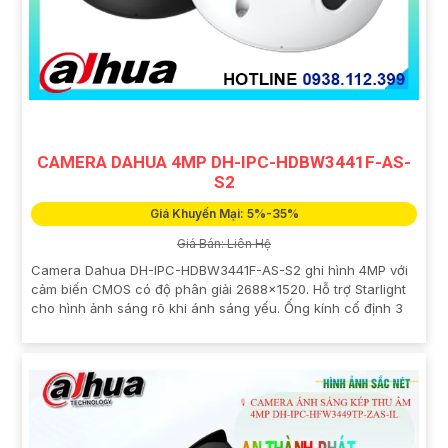
CAMERA DAHUA 4MP DH-IPC-HDBW3441F-AS-
S2
Giá Khuyến Mại: 5%-35%
Giá Bán: Liên Hệ
Camera Dahua DH-IPC-HDBW3441F-AS-S2 ghi hình 4MP với
cảm biến CMOS có độ phân giải 2688×1520. Hỗ trợ Starlight
cho hình ảnh sáng rõ khi ánh sáng yếu. Ống kính cố định 3