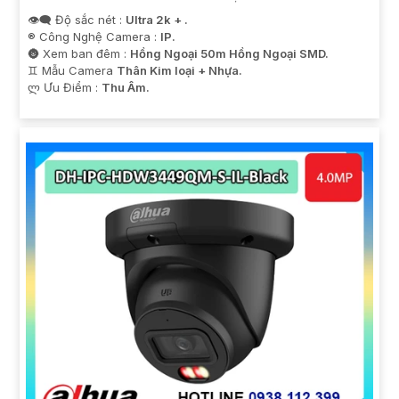
👁️‍🗨 Độ sắc nét :
Ultra 2k + .
®️ Công Nghệ Camera :
IP.
🌚 Xem ban đêm :
Hồng Ngoại 50m Hồng Ngoại SMD.
♊ Mẫu Camera
Thân Kim loại + Nhựa.
️ლ Ưu Điểm :
Thu Âm.