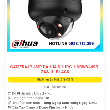
CAMERA IP 4MP DAHUA DH-IPC-HDBW3449R-
ZAS-IL-BLACK
Giá Khuyến Mại: 5%-35%
Giá Bán: liên hệ
💯 Độ Phân giải :
Ultra 2k + .
🕉️ Tích hợp công nghệ :
IP.
🌈 Hình ảnh ban đêm :
Hồng Ngoại 50m Hồng Ngoại SMD.
🐉️ Cấu Tạo Camera
Dome Kim loại + Nhựa.