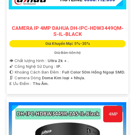
CAMERA IP 4MP DAHUA DH-IPC-HDW3449QM-
S-IL-BLACK
Giá Khuyến Mại: 5%-35%
Giá Bán: liên hệ
👁 Chất lượng hình :
Ultra 2k + .
🌠 Công Nghệ Sử Dụng :
IP.
🌔 Khoảng Cách Ban Đêm :
Full Color 50m Hồng Ngoại SMD.
🗜️ Camera Dòng
Dome Kim loại + Nhựa.
️₤ Ưu Điểm :
Thu Âm.