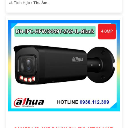
️🛃 Tích Hợp :
Thu Âm.