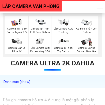
LẮP CAMERA VĂN PHÒNG
Camera Wifi 360
Camera Ip Thân
Lắp Camera Auto
Camera Thân Lớn
Dahua Ngoài Trời
Full Color Dahua
Tracking
Dahua
Lắp Camera Wifi
Camera Dahua
Camera Ip Thân
Camera Dahua
Dahua Xoay 360
Ultra 2K
Trụ Dahua
Có Màu Ban Đêm
CAMERA ULTRA 2K DAHUA
Đầu ghi camera hỗ trợ 4 ổ cứng là một giải pháp lý