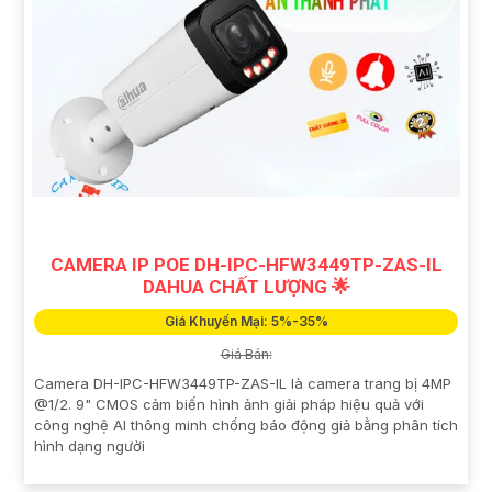
CAMERA IP POE DH-IPC-HFW3449TP-ZAS-IL
DAHUA CHẤT LƯỢNG 🌟
Giá Khuyến Mại: 5%-35%
Giá Bán:
Camera DH-IPC-HFW3449TP-ZAS-IL là camera trang bị 4MP
@1/2. 9" CMOS cảm biến hình ảnh giải pháp hiệu quả với
công nghệ AI thông minh chống báo động giả bằng phân tích
hình dạng người