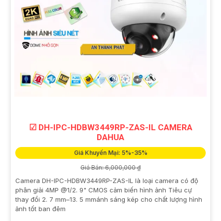
☑ DH-IPC-HDBW3449RP-ZAS-IL CAMERA
DAHUA
Giá Khuyến Mại: 5%-35%
Giá Bán: 6,000,000 ₫
Camera DH-IPC-HDBW3449RP-ZAS-IL là loại camera có độ
phân giải 4MP @1/2. 9" CMOS cảm biến hình ảnh Tiêu cự
thay đổi 2. 7 mm–13. 5 mmánh sáng kép cho chất lượng hình
ảnh tốt ban đêm