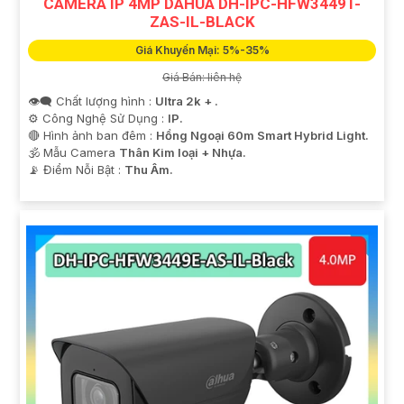
CAMERA IP 4MP DAHUA DH-IPC-HFW3449T-
ZAS-IL-BLACK
Giá Khuyến Mại: 5%-35%
Giá Bán: liên hệ
👁️‍🗨 Chất lượng hình :
Ultra 2k + .
⚙ Công Nghệ Sử Dụng :
IP.
🔴 Hình ảnh ban đêm :
Hồng Ngoại 60m Smart Hybrid Light.
🕉️ Mẫu Camera
Thân Kim loại + Nhựa.
️📡 Điểm Nỗi Bật :
Thu Âm.