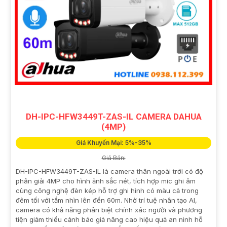
DH-IPC-HFW3449T-ZAS-IL CAMERA DAHUA
(4MP)
Giá Khuyến Mại: 5%-35%
Giá Bán:
DH-IPC-HFW3449T-ZAS-IL là camera thân ngoài trời có độ
phân giải 4MP cho hình ảnh sắc nét, tích hợp mic ghi âm
cùng công nghệ đèn kép hỗ trợ ghi hình có màu cả trong
đêm tối với tầm nhìn lên đến 60m. Nhờ trí tuệ nhân tạo AI,
camera có khả năng phân biệt chính xác người và phương
tiện giảm thiểu cảnh báo giả nâng cao hiệu quả an ninh hỗ