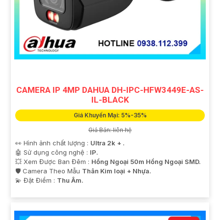
CAMERA IP 4MP DAHUA DH-IPC-HFW3449E-AS-
IL-BLACK
Giá Khuyến Mại: 5%-35%
Giá Bán: liên hệ
👀 Hình ảnh chất lượng :
Ultra 2k + .
🤖️ Sử dụng công nghệ :
IP.
💥 Xem Được Ban Đêm :
Hồng Ngoại 50m Hồng Ngoại SMD.
🛡 Camera Theo Mẫu
Thân Kim loại + Nhựa.
️💫 Đặt Điểm :
Thu Âm.