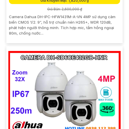
Giá Khuyến Mại: 1,820,000 ₫
Giá Bán: 2,600,000 ₫
Camera Dahua DH-IPC-HFW1431M-A-VN 4MP sử dụng cảm
biến CMOS 1/2. 9”, hỗ trợ chuẩn nén H265+, WDR 120dB,
phát hiện người thông minh. Tích hợp mic, tầm hồng ngoại
80m, chống nước...