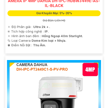
AMERA IP 4MP DAHUA DH-IPC-HDBW3449E-AS-
IL-BLACK
Giá Khuyến Mại: 5%-35%
Giá Bán: Liên Hệ
🔅 Độ Phân giải :
Ultra 2k + .
✳️ Tích hợp công nghệ :
IP.
🔅 Hình ảnh ban đêm :
Hồng Ngoại 40m Starlight.
🔩 Loại Camera
Dome Kim loại + Nhựa.
️♚ Điểm Nỗi Bật :
Thu Âm.