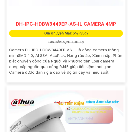
DH-IPC-HDBW3449EP-AS-IL CAMERA 4MP
Giá Khuyến Mại: 5%-35%
Giá Bán: 5,200,000 ₫
Camera DH-IPC-HDBW3449EP-AS-IL là dòng camera thông
minhSMD 4.0, AI SSA, AcuPick, Hàng rào ảo, Xâm nhập, Phân
biệt chuyển động của Người và Phương tiện Loại camera
cung cấp nguồn qua cổng RJ45 giúp tiết kiệm thời gian
Camera được đánh giá cao về độ tin cậy và hiệu suất