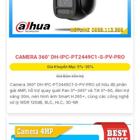
CAMERA 360° DH-IPC-PT2449C1-S-PV-PRO
Giá Khuyến Mại: 5%-35%
Giá Bán: liên hệ
Camera 360° DH-IPC-PT2449C1-S-PV-PRO sở hữu độ phân
giải 4MP, hỗ trợ quay quét Pan 0°–345° và Tilt 0°–90, đèn trợ
sáng 30m, nén hình ảnh Smart H.265+, cùng các công nghệ
xử lý WDR 120dB, BLC, HLC, 3D-NR