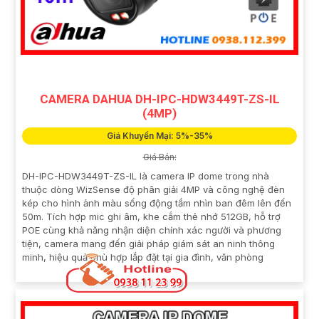
CAMERA DAHUA DH-IPC-HDW3449T-ZS-IL
(4MP)
Giá Khuyến Mại: 5%-35%
Giá Bán:
DH-IPC-HDW3449T-ZS-IL là camera IP dome trong nhà
thuộc dòng WizSense độ phân giải 4MP và công nghệ đèn
kép cho hình ảnh màu sống động tầm nhìn ban đêm lên đến
50m. Tích hợp mic ghi âm, khe cắm thẻ nhớ 512GB, hỗ trợ
POE cùng khả năng nhận diện chính xác người và phương
tiện, camera mang đến giải pháp giám sát an ninh thông
minh, hiệu quả phù hợp lắp đặt tại gia đình, văn phòng