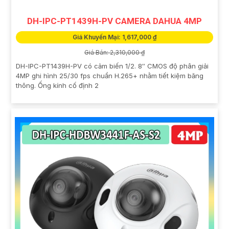
DH-IPC-PT1439H-PV CAMERA DAHUA 4MP
Giá Khuyến Mại: 1,617,000 ₫
Giá Bán: 2,310,000 ₫
DH-IPC-PT1439H-PV có cảm biến 1/2. 8″ CMOS độ phân giải
4MP ghi hình 25/30 fps chuẩn H.265+ nhằm tiết kiệm băng
thông. Ống kính cố định 2