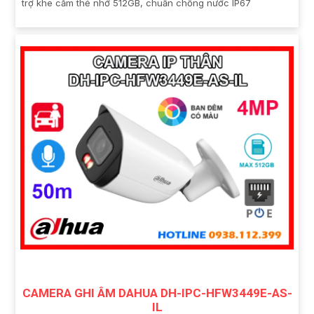
trợ khe cắm thẻ nhớ 512GB, chuẩn chống nước IP67
CAMERA GHI ÂM DAHUA DH-IPC-HFW3449E-AS-
IL