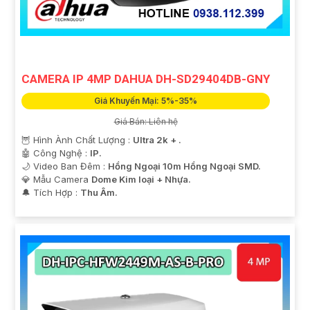
CAMERA IP 4MP DAHUA DH-SD29404DB-GNY
'
Giá Khuyến Mại: 5%-35%
Giá Bán: Liên hệ
🦉 Hình Ành Chất Lượng :
Ultra 2k + .
🤖️ Công Nghệ :
IP.
🌙 Video Ban Đêm :
Hồng Ngoại 10m Hồng Ngoại SMD.
💎 Mẫu Camera
Dome Kim loại + Nhựa.
️🔔 Tích Hợp :
Thu Âm.