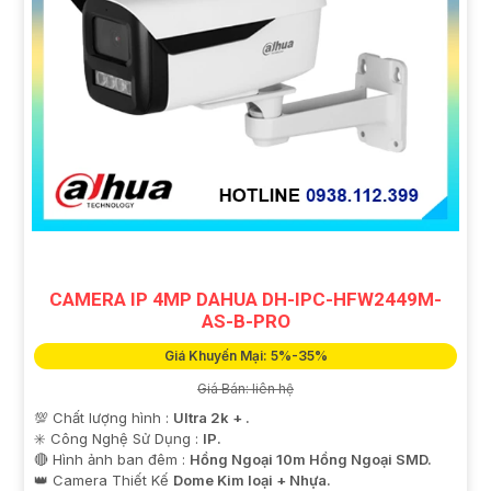
CAMERA IP 4MP DAHUA DH-IPC-HFW2449M-
AS-B-PRO
Giá Khuyến Mại: 5%-35%
Giá Bán: liên hệ
💯 Chất lượng hình :
Ultra 2k + .
✳️ Công Nghệ Sử Dụng :
IP.
🔴 Hình ảnh ban đêm :
Hồng Ngoại 10m Hồng Ngoại SMD.
👑 Camera Thiết Kế
Dome Kim loại + Nhựa.