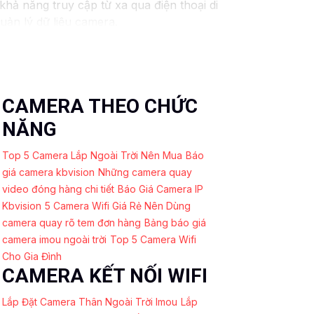
hả năng truy cập từ xa qua điện thoại di
uản lý dữ liệu camera.
h huống, đồng thời tiết kiệm thời gian và
CAMERA THEO CHỨC
NĂNG
Top 5 Camera Lắp Ngoài Trời Nên Mua
Báo
giá camera kbvision
Những camera quay
video đóng hàng chi tiết
Báo Giá Camera IP
Kbvision
5 Camera Wifi Giá Rẻ Nên Dùng
camera quay rõ tem đơn hàng
Bảng báo giá
camera imou ngoài trời
Top 5 Camera Wifi
Cho Gia Đình
CAMERA KẾT NỐI WIFI
Lắp Đặt Camera Thân Ngoài Trời Imou
Lắp