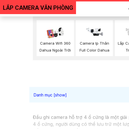
LẮP CAMERA VĂN PHÒNG
Camera Wifi 360
Camera Ip Thân
Lắp C
Dahua Ngoài Trời
Full Color Dahua
T
Đầu ghi camera hỗ trợ 4 ổ cứng là một giải
4 ổ cứng, người dùng có thể lưu trữ một lư