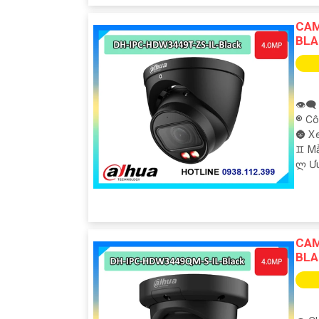
CAM
BLA
👁️‍
®️ C
🌚 X
♊ M
️ლ Ư
CAM
BLA