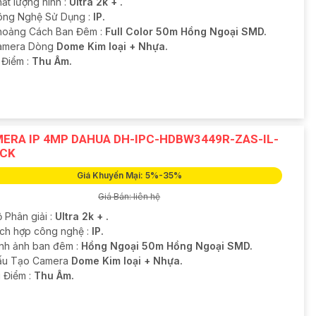
ất lượng hình :
Ultra 2k + .
ông Nghệ Sử Dụng :
IP.
hoảng Cách Ban Đêm :
Full Color 50m Hồng Ngoại SMD.
Camera Dòng
Dome Kim loại + Nhựa.
 Điểm :
Thu Âm.
ERA IP 4MP DAHUA DH-IPC-HDBW3449R-ZAS-IL-
CK
Giá Khuyến Mại: 5%-35%
Giá Bán: liên hệ
 Phân giải :
Ultra 2k + .
Tích hợp công nghệ :
IP.
ình ảnh ban đêm :
Hồng Ngoại 50m Hồng Ngoại SMD.
Cấu Tạo Camera
Dome Kim loại + Nhựa.
u Điểm :
Thu Âm.