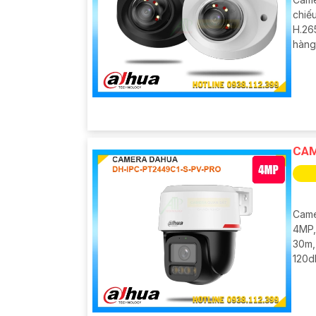
chiế
H.26
hàng
CAM
Came
4MP,
30m,
120d