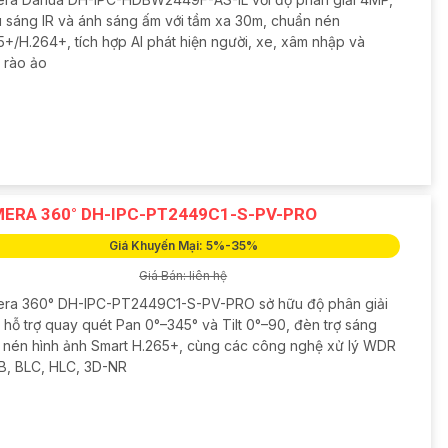
u sáng IR và ánh sáng ấm với tầm xa 30m, chuẩn nén
5+/H.264+, tích hợp AI phát hiện người, xe, xâm nhập và
 rào ảo
ERA 360° DH-IPC-PT2449C1-S-PV-PRO
Giá Khuyến Mại: 5%-35%
Giá Bán: liên hệ
ra 360° DH-IPC-PT2449C1-S-PV-PRO sở hữu độ phân giải
 hỗ trợ quay quét Pan 0°–345° và Tilt 0°–90, đèn trợ sáng
 nén hình ảnh Smart H.265+, cùng các công nghệ xử lý WDR
B, BLC, HLC, 3D-NR