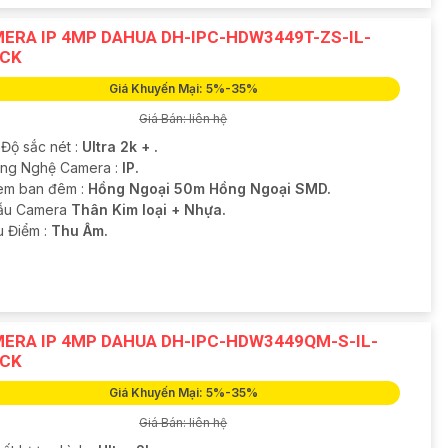
ERA IP 4MP DAHUA DH-IPC-HDW3449T-ZS-IL-
CK
Giá Khuyến Mại: 5%-35%
Giá Bán: liên hệ
 Độ sắc nét :
Ultra 2k + .
ông Nghệ Camera :
IP.
em ban đêm :
Hồng Ngoại 50m Hồng Ngoại SMD.
ẫu Camera
Thân Kim loại + Nhựa.
u Điểm :
Thu Âm.
ERA IP 4MP DAHUA DH-IPC-HDW3449QM-S-IL-
CK
Giá Khuyến Mại: 5%-35%
Giá Bán: liên hệ