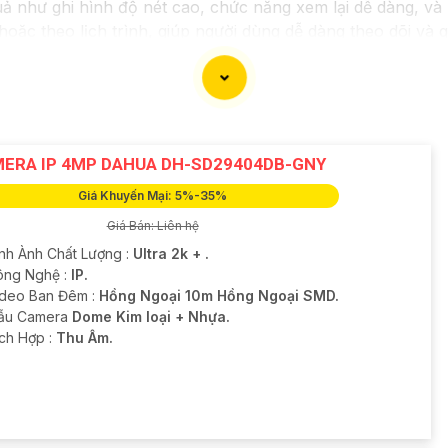
ả như ghi hình độ nét cao, chức năng xem lại dễ dàng, và k
hoặc theo lịch trình, giúp người dùng dễ dàng theo dõi và q
thể yên tâm về việc bảo vệ tài sản và an ninh trong mọi tìn
ra.
ERA IP 4MP DAHUA DH-SD29404DB-GNY
Giá Khuyến Mại: 5%-35%
Giá Bán: Liên hệ
ình Ành Chất Lượng :
Ultra 2k + .
Công Nghệ :
IP.
ideo Ban Đêm :
Hồng Ngoại 10m Hồng Ngoại SMD.
ẫu Camera
Dome Kim loại + Nhựa.
ích Hợp :
Thu Âm.