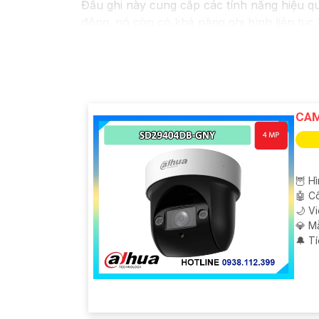
Đầu ghi này cung cấp các tính năng hiệu qu
động. nó còn có khả năng ghi hình liên tục 
Với đầu ghi camera hỗ trợ 4 ổ cứng, bạn có 
công sức trong việc quản lý hệ thống came
CAM
🦉 H
🤖️ 
🌙 V
💎 M
️🔔 T