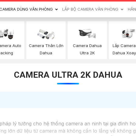
CAMERA DÙNG VĂN PHÒNG
LẮP BỘ CAMERA VĂN PHÒNG
HÃN
Lắp Camera 
amera Auto
Camera Thân Lớn
Camera Dahua
Dahua Xoay
racking
Dahua
Ultra 2K
CAMERA ULTRA 2K DAHUA
 pháp lý tưởng cho hệ thống camera an ninh tại gia đình h
ợng lớn dữ liệu từ camera mà không cần lo lắng về không gi