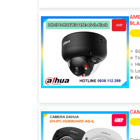
AME
BLA
🔅 Độ
✳️ T
🔅 H
🔩 L
️♚ Đi
CAM
Came