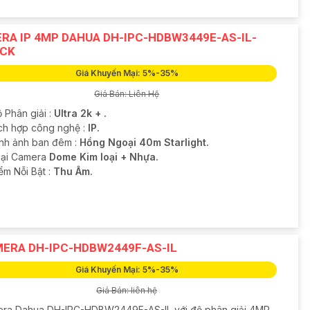
RA IP 4MP DAHUA DH-IPC-HDBW3449E-AS-IL-
CK
Giá Khuyến Mại: 5%-35%
Giá Bán: Liên Hệ
 Phân giải :
Ultra 2k + .
ích hợp công nghệ :
IP.
ình ảnh ban đêm :
Hồng Ngoại 40m Starlight.
oại Camera
Dome Kim loại + Nhựa.
ểm Nỗi Bật :
Thu Âm.
ERA DH-IPC-HDBW2449F-AS-IL
Giá Khuyến Mại: 5%-35%
Giá Bán: liên hệ
ra Dahua DH-IPC-HDBW2449F-AS-IL với độ phân giải 4MP,