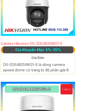
Camera Hikvision DS-2DE4825IWG1-E
Giá Khuyến Mại: 5%-35%
Giá Bán:
DS-2DE4825IWG1-E là dòng camera
speed dome có trang bị độ phân giải 8