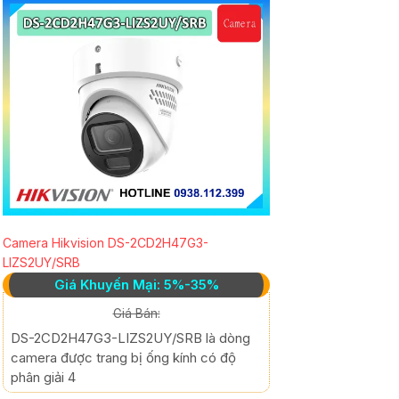
Camera Hikvision DS-2CD2H47G3-
LIZS2UY/SRB
Giá Khuyến Mại: 5%-35%
Giá Bán:
DS-2CD2H47G3-LIZS2UY/SRB là dòng
camera được trang bị ống kính có độ
phân giải 4