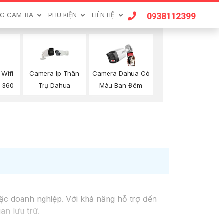
0938112399
G CAMERA
PHU KIỆN
LIÊN HỆ
Wifi
Camera Ip Thân
Camera Dahua Có
 360
Trụ Dahua
Màu Ban Đêm
oặc doanh nghiệp. Với khả năng hỗ trợ đến
an lưu trữ.