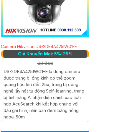
Camera Hikvision DS-2DE4A425IWG1-E
Giá Khuyến Mại: 5%-35%
Giá Bán:
DS-2DE4A425IWG1-E là dòng camera
được trang bị ống kính có thể zoom
quang học lên đến 25x, trang bị công
nghệ lấy nét tự động Self-learning, trang
bị tính năng Ai nhận diện chính xác tích
hợp AcuSearch khi kết hợp chung với
đầu ghi hình, nhìn ban đêm bằng hồng
ngoại 50m