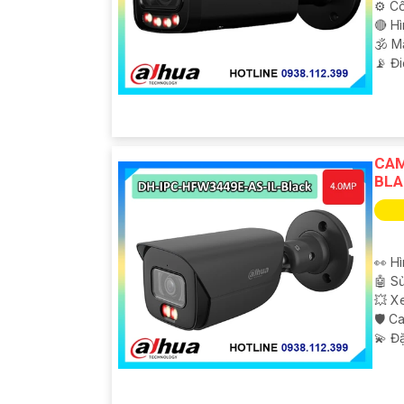
⚙ Cô
🔴 H
🕉️ 
️📡 Đ
CAM
BLA
👀 Hì
🤖️ 
💥 X
🛡 C
️💫 Đ