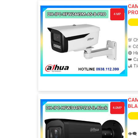
CAM
PR
💯 Ch
✳️ C
🔴 H
👑 C
️🛃 T
CAM
BLA
'
👁️‍