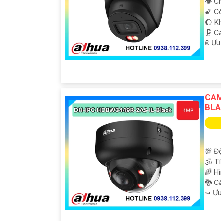
👁 Ch
🌠 C
🌔 K
🗜️ 
️₤ Ưu
CAM
BLA
💯 Độ
🕉️ 
🌈 H
🐉️ 
️⇝ Ư