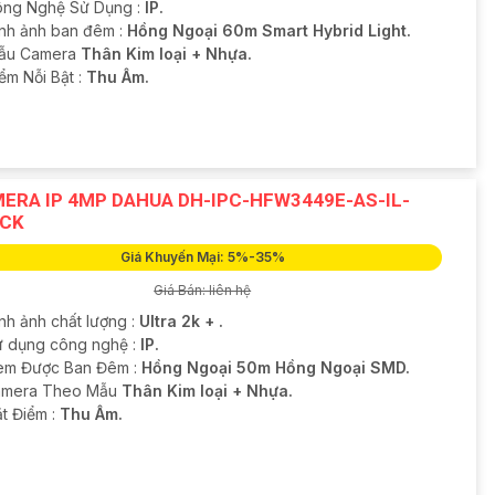
ng Nghệ Sử Dụng :
IP.
ình ảnh ban đêm :
Hồng Ngoại 60m Smart Hybrid Light.
Mẫu Camera
Thân Kim loại + Nhựa.
iểm Nỗi Bật :
Thu Âm.
ERA IP 4MP DAHUA DH-IPC-HFW3449E-AS-IL-
CK
Giá Khuyến Mại: 5%-35%
Giá Bán: liên hệ
nh ảnh chất lượng :
Ultra 2k + .
Sử dụng công nghệ :
IP.
em Được Ban Đêm :
Hồng Ngoại 50m Hồng Ngoại SMD.
amera Theo Mẫu
Thân Kim loại + Nhựa.
ặt Điểm :
Thu Âm.