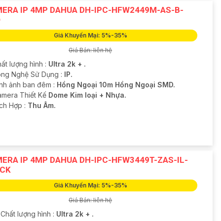
ERA IP 4MP DAHUA DH-IPC-HFW2449M-AS-B-
O
Giá Khuyến Mại: 5%-35%
Giá Bán: liên hệ
ất lượng hình :
Ultra 2k + .
ông Nghệ Sử Dụng :
IP.
ình ảnh ban đêm :
Hồng Ngoại 10m Hồng Ngoại SMD.
amera Thiết Kế
Dome Kim loại + Nhựa.
ích Hợp :
Thu Âm.
ERA IP 4MP DAHUA DH-IPC-HFW3449T-ZAS-IL-
CK
Giá Khuyến Mại: 5%-35%
Giá Bán: liên hệ
 Chất lượng hình :
Ultra 2k + .