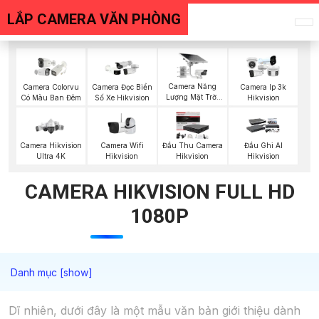
LẮP CAMERA VĂN PHÒNG
Camera Năng
Camera Colorvu
Camera Đọc Biển
Camera Ip 3k
Lượng Mặt Trời
Có Màu Ban Đêm
Số Xe Hikvision
Hikvision
Hikvision
Camera Wifi
Camera Hikvision
Đầu Thu Camera
Đầu Ghi AI
Hikvision
Ultra 4K
Hikvision
Hikvision
CAMERA HIKVISION FULL HD
1080P
Dĩ nhiên, dưới đây là một mẫu văn bản giới thiệu dành