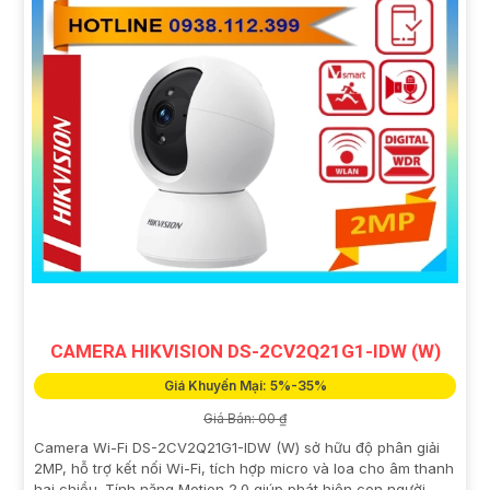
CAMERA HIKVISION DS-2CV2Q21G1-IDW (W)
Giá Khuyến Mại: 5%-35%
Giá Bán: 00 ₫
Camera Wi-Fi DS-2CV2Q21G1-IDW (W) sở hữu độ phân giải
2MP, hỗ trợ kết nối Wi-Fi, tích hợp micro và loa cho âm thanh
hai chiều. Tính năng Motion 2.0 giúp phát hiện con người