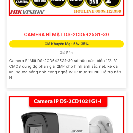
CAMERA BÍ MẬT DS-2CD6425G1-30
Giá Khuyến Mại: 5%-35%
Giá Bán:
Camera Bí Mật DS-2CD6425G1-30 sở hữu cảm biến 1/2. 8"
CMOS cùng độ phân giải 2MP cho hình ảnh sắc nét, kể cả
khi ngược sáng nhờ công nghệ WDR thực 120dB. Hỗ trợ nén
H