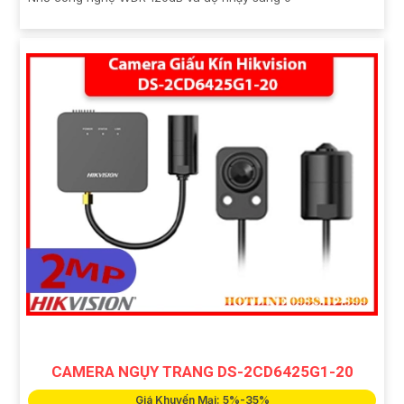
CAMERA NGỤY TRANG DS-2CD6425G1-20
Giá Khuyến Mại: 5%-35%