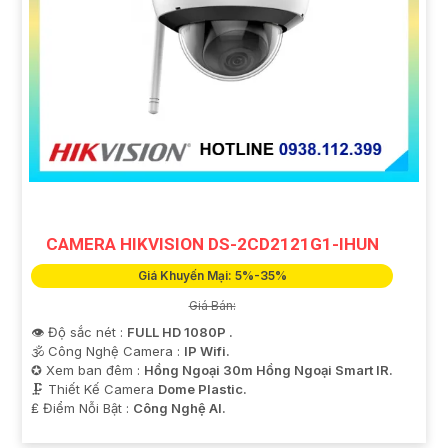
CAMERA HIKVISION DS-2CD2121G1-IHUN
Giá Khuyến Mại: 5%-35%
Giá Bán:
👁 Độ sắc nét :
FULL HD 1080P .
🕉️ Công Nghệ Camera :
IP Wifi.
✪ Xem ban đêm :
Hồng Ngoại 30m Hồng Ngoại Smart IR.
🗜️ Thiết Kế Camera
Dome Plastic.
️₤ Điểm Nỗi Bật :
Công Nghệ AI.