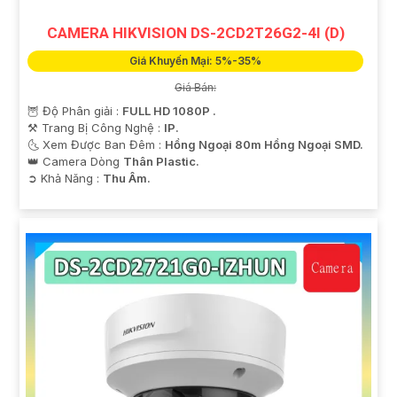
CAMERA HIKVISION DS-2CD2T26G2-4I (D)
Giá Khuyến Mại: 5%-35%
Giá Bán:
🦉 Độ Phân giải :
FULL HD 1080P .
⚒ Trang Bị Công Nghệ :
IP.
🌜 Xem Được Ban Đêm :
Hồng Ngoại 80m Hồng Ngoại SMD.
👑 Camera Dòng
Thân Plastic.
️➲ Khả Năng :
Thu Âm.