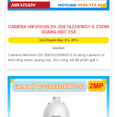
CAMERA HIKVISION DS-2DE7A225IWG1-E ZOOM
QUANG HỌC 25X
Giá Khuyến Mại: 5%-35%
Giá Bán:
Camera HikVision DS-2DE7A225IWG1-E là dòng camera có
khả năng zoom quang học 25x cùng với độ phân giải 2