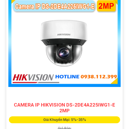
CAMERA IP HIKVISION DS-2DE4A225IWG1-E
2MP
Giá Khuyến Mại: 5%-35%
Giá Bán: