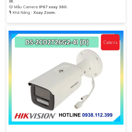
IR.
🎲 Mẫu Camera
IP67 xoay 360.
️🎙 Khả Năng :
Xoay Zoom.