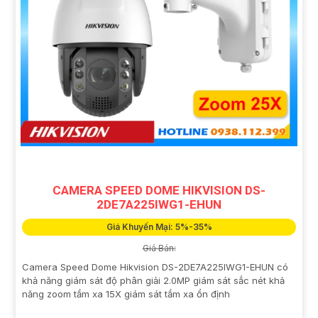
CAMERA SPEED DOME HIKVISION DS-
2DE7A225IWG1-EHUN
Giá Khuyến Mại: 5%-35%
Giá Bán:
Camera Speed Dome Hikvision DS-2DE7A225IWG1-EHUN có
khả năng giám sát độ phân giải 2.0MP giám sát sắc nét khả
năng zoom tầm xa 15X giám sát tầm xa ổn định