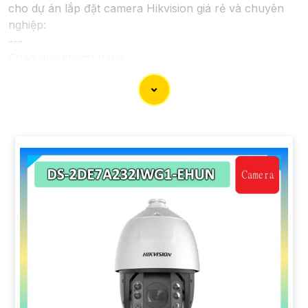
cho dự án lắp đặt camera Hikvision giá rẻ và chuyên
nghiệp:
---
Chào quý khách hàng,
Chúng tôi xin trân trọng giới thiệu đến quý vị dịch vụ
lắp đặt camera Hikvision giá rẻ và chuyên nghiệp cho
dự án của quý vị.
Với kinh nghiệm lâu năm trong lĩnh vực lắp đặt camera
an ninh, đội ngũ kỹ thuật viên của chúng tôi cam kết sẽ
mang đến cho quý vị những giải pháp an ninh hiệu
quả, đáng tin cậy và tiết kiệm chi phí.
Camera của Hikvision được biết đến là một trong
những thương hiệu hàng đầu thế giới về giải pháp an
ninh video. Với các tính năng và công nghệ tiên tiến,
camera Hikvision không chỉ
chắc chắn
chất lượng hình
ảnh sắc nét mà còn đem đến sự tin cậy và an toàn cho
dự án của quý vị.
Nếu quý vị quan tâm đến việc lắp đặt camera Hikvision
giá rẻ và chuyên nghiệp cho dự án của mình, chúng tôi