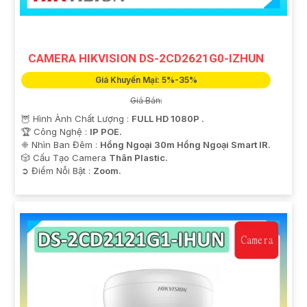
CAMERA HIKVISION DS-2CD2621G0-IZHUN
Giá Khuyến Mại: 5%-35%
Giá Bán:
🦉 Hình Ành Chất Lượng :
FULL HD 1080P .
🏆 Công Nghệ :
IP POE.
❈ Nhìn Ban Đêm :
Hồng Ngoại 30m Hồng Ngoại Smart IR.
🎲 Cấu Tạo Camera
Thân Plastic.
️➲ Điểm Nỗi Bật :
Zoom.