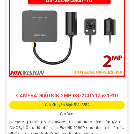
CAMERA GIẤU KÍN 2MP DS-2CD6425G1-10
Giá Khuyến Mại: 5%-35%
Giá Bán:
Camera giấu kín DS-2CD6425G1-10 sử dụng cảm biến 1/2. 8"
CMOS, hỗ trợ độ phân giải Full HD 1080P cho hình ảnh rõ nét.
Nhờ công nghệ WDR 120dB và độ nhạy sáng 0