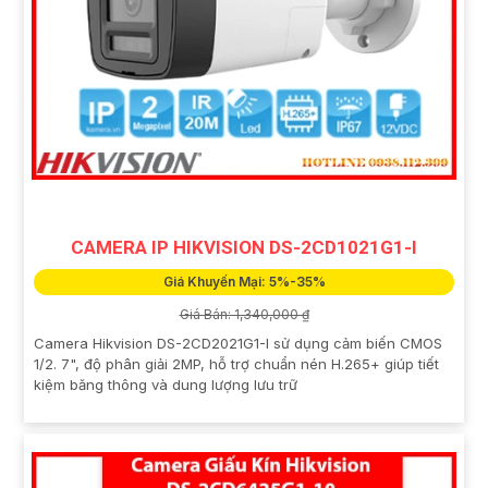
CAMERA IP HIKVISION DS-2CD1021G1-I
Giá Khuyến Mại: 5%-35%
Giá Bán: 1,340,000 ₫
Camera Hikvision DS-2CD2021G1-I sử dụng cảm biến CMOS
1/2. 7", độ phân giải 2MP, hỗ trợ chuẩn nén H.265+ giúp tiết
kiệm băng thông và dung lượng lưu trữ