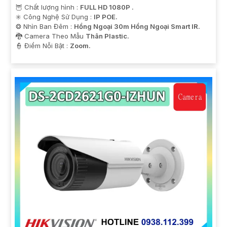
🦉 Chất lượng hình :
FULL HD 1080P .
✳️ Công Nghệ Sử Dụng :
IP POE.
❂ Nhìn Ban Đêm :
Hồng Ngoại 30m Hồng Ngoại Smart IR.
🐉️ Camera Theo Mẫu
Thân Plastic.
️👮 Điểm Nỗi Bật :
Zoom.