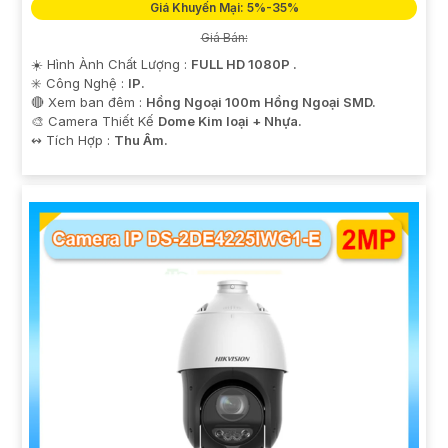
Giá Khuyến Mại: 5%-35%
Giá Bán:
☀️ Hình Ành Chất Lượng :
FULL HD 1080P .
✳️ Công Nghệ :
IP.
🔴 Xem ban đêm :
Hồng Ngoại 100m Hồng Ngoại SMD.
🎨 Camera Thiết Kế
Dome Kim loại + Nhựa.
️↭ Tích Hợp :
Thu Âm.