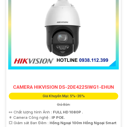
CAMERA HIKVISION DS-2DE4225IWG1-EHUN
Giá Khuyến Mại: 5%-35%
Giá Bán:
👀 Chất lượng hình Ảnh :
FULL HD 1080P .
⚜️ Camera Công nghệ :
IP POE.
💥 Giám sát Ban Đêm :
Hồng Ngoại 100m Hồng Ngoại Smart