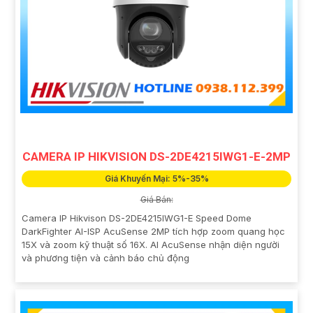
CAMERA IP HIKVISION DS-2DE4215IWG1-E-2MP
Giá Khuyến Mại: 5%-35%
Giá Bán:
Camera IP Hikvison DS-2DE4215IWG1-E Speed Dome
DarkFighter AI-ISP AcuSense 2MP tích hợp zoom quang học
15X và zoom kỹ thuật số 16X. AI AcuSense nhận diện người
và phương tiện và cảnh báo chủ động