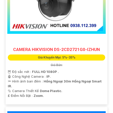
CAMERA HIKVISION DS-2CD2721G0-IZHUN
Giá Khuyến Mại: 5%-35%
Giá Bán:
🦉 Độ sắc nét :
FULL HD 1080P .
🤖️ Công Nghệ Camera :
IP.
🔦 Hình ảnh ban đêm :
Hồng Ngoại 30m Hồng Ngoại Smart
IR.
🔩 Camera Thiết Kế
Dome Plastic.
️₤ Điểm Nỗi Bật :
Zoom.