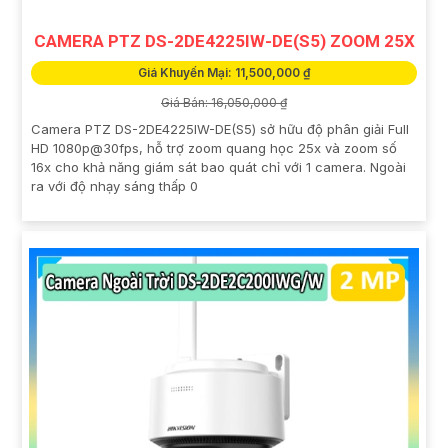
CAMERA PTZ DS-2DE4225IW-DE(S5) ZOOM 25X
Giá Khuyến Mại: 11,500,000 ₫
Giá Bán: 16,050,000 ₫
Camera PTZ DS-2DE4225IW-DE(S5) sở hữu độ phân giải Full
HD 1080p@30fps, hỗ trợ zoom quang học 25x và zoom số
16x cho khả năng giám sát bao quát chỉ với 1 camera. Ngoài
ra với độ nhạy sáng thấp 0