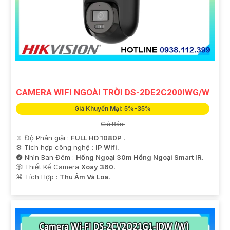
CAMERA WIFI NGOÀI TRỜI DS-2DE2C200IWG/W
Giá Khuyến Mại: 5%-35%
Giá Bán:
🔆 Độ Phân giải :
FULL HD 1080P .
⚙ Tích hợp công nghệ :
IP Wifi.
🌚 Nhìn Ban Đêm :
Hồng Ngoại 30m Hồng Ngoại Smart IR.
🎲 Thiết Kế Camera
Xoay 360.
️⌘ Tích Hợp :
Thu Âm Và Loa.