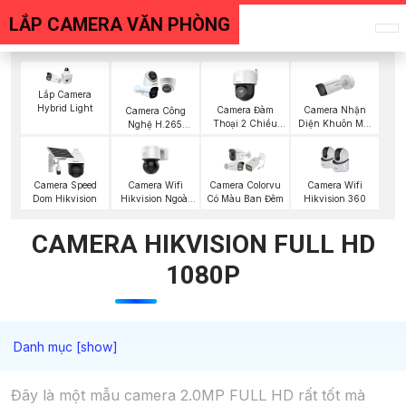
LẮP CAMERA VĂN PHÒNG
Lắp Camera
Hybrid Light
Camera Đàm
Camera Nhận
Camera Công
Thoại 2 Chiều
Diện Khuôn Mặt
Nghệ H.265
Hikvision
Hikvision
Hikvision
Camera Wifi
Camera Wifi
Camera Speed
Camera Colorvu
Hikvision Ngoài
Hikvision 360
Dom Hikvision
Có Màu Ban Đêm
Trời 360
CAMERA HIKVISION FULL HD
1080P
Đây là một mẫu camera 2.0MP FULL HD rất tốt mà