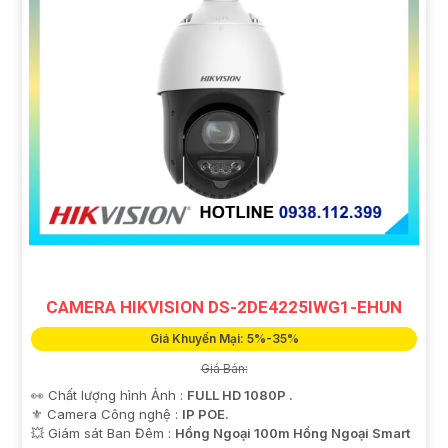
CAMERA HIKVISION DS-2DE4225IWG1-EHUN
Giá Khuyến Mại: 5%-35%
Giá Bán:
👀 Chất lượng hình Ảnh :
FULL HD 1080P .
⚜️ Camera Công nghệ :
IP POE.
💥 Giám sát Ban Đêm :
Hồng Ngoại 100m Hồng Ngoại Smart