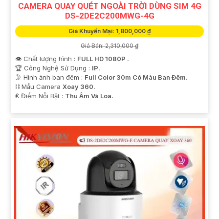
CAMERA QUAY QUÉT NGOÀI TRỜI DÙNG SIM 4G
DS-2DE2C200MWG-4G
Giá Khuyến Mại: 1,800,000 ₫
Giá Bán: 2,310,000 ₫
👁 Chất lượng hình :
FULL HD 1080P .
🏆 Công Nghệ Sử Dụng :
IP.
🌛 Hình ảnh ban đêm :
Full Color 30m Có Màu Ban Ðêm.
⛓ Mẫu Camera
Xoay 360.
️₤ Điểm Nỗi Bật :
Thu Âm Và Loa.