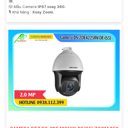
IR.
🎲 Mẫu Camera
IP67 xoay 360.
️🎙 Khả Năng :
Xoay Zoom.