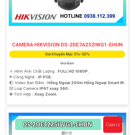
CAMERA HIKVISION DS-2DE7A232IWG1-EHUN
'
Giá Khuyến Mại: 5%-35%
Giá Bán:
🔆 Hình Ành Chất Lượng :
FULL HD 1080P .
®️ Công Nghệ :
IP POE.
🌔 Video Ban Đêm :
Hồng Ngoại 200m Hồng Ngoại Smart IR.
🎲 Loại Camera
IP67 xoay 360.
️✤ Tích Hợp :
Xoay Zoom.