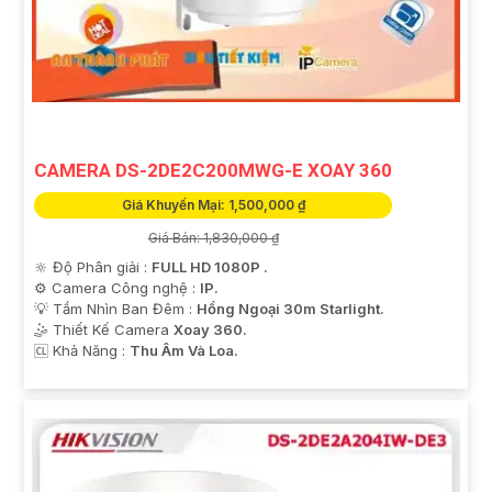
CAMERA DS-2DE2C200MWG-E XOAY 360
Giá Khuyến Mại: 1,500,000 ₫
Giá Bán: 1,830,000 ₫
🔆 Độ Phân giải :
FULL HD 1080P .
⚙ Camera Công nghệ :
IP.
💡 Tầm Nhìn Ban Đêm :
Hồng Ngoại 30m Starlight.
🤹 Thiết Kế Camera
Xoay 360.
️🆑 Khả Năng :
Thu Âm Và Loa.