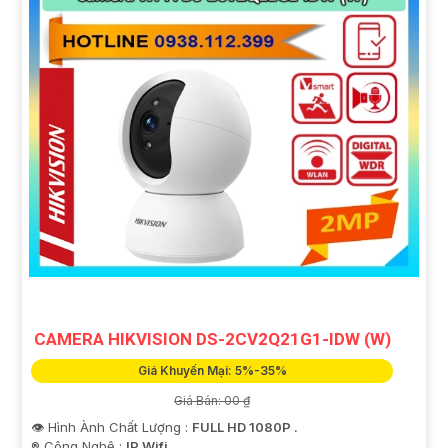
CAMERA HIKVISION DS-2CV2Q21G1-IDW (W)
Giá Khuyến Mại: 5%-35%
Giá Bán: 00 ₫
👁 Hình Ành Chất Lượng :
FULL HD 1080P .
®️ Công Nghệ :
IP Wifi.