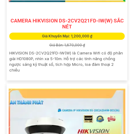
CAMERA HIKVISION DS-2CV2Q21FD-IW(W) SẮC
NÉT
Giá Khuyến Mại: 1,200,000 ₫
Giá Bán: 1,670,000 ₫
HIKVISION DS-2CV2Q21FD-IW(W) là Camera Wifi có độ phân
giải HD1080P, nhìn xa 5-10m. Hỗ trợ các tính năng chống
ngược sáng kỹ thuật số, tích hợp Micro, loa đàm thoại 2
chiều