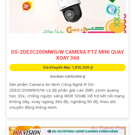
DS-2DE2C200MWG/W CAMERA PTZ MINI QUAY
XOAY 360
Giá Khuyến Mại: 1,610,000 ₫
Giá Bán: 1,610,000 ₫
Sản phẩm Camera An Ninh Công Nghệ IP DS-
2DE2C200MWG/W có độ phân giải cao 2MP, zoom quang
học 20x, chống ngược sáng WDR 120dB. Hỗ trợ kết nối mạng
không dây, xoay ngang 360 độ, nghiêng 90 độ, theo dõi
chuyển động thông minh