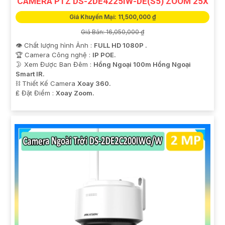
CAMERA PTZ DS-2DE4225IW-DE(S5) ZOOM 25X
Giá Khuyến Mại: 11,500,000 ₫
Giá Bán: 16,050,000 ₫
👁 Chất lượng hình Ảnh :
FULL HD 1080P .
🏆 Camera Công nghệ :
IP POE.
🌛 Xem Được Ban Đêm :
Hồng Ngoại 100m Hồng Ngoại
Smart IR.
⛓ Thiết Kế Camera
Xoay 360.
️₤ Đặt Điểm :
Xoay Zoom.