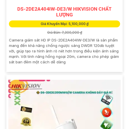
DS-2DE2A404IW-DE3/W HIKVISION CHẤT
LƯỢNG
Giá Khuyến Mại: 5,100,000 ₫
Giá Bán: 7,300,000 ₫
Camera giám sát HD IP DS-2DE2A404IW-DE3/W là sản phẩm
mang đến khả năng chống ngược sáng DWDR 120db tuyệt
vời, giúp tạo ra hình ảnh rõ nét hơn trong điều kiện ánh sáng
mạnh. Với tính năng hồng ngoại 20m, camera cho phép giám
sát ban đêm một cách dễ dàng