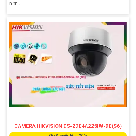
hình...
CAMERA HIKVISION DS-2DE4A225IW-DE(S6)
Giá Khuyến Mại: 30%