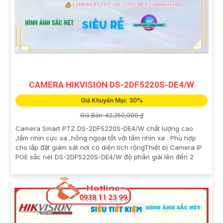
CAMERA HIKVISION DS-2DF5220S-DE4/W
Giá Khuyến Mại: 30%
Giá Bán: 42,250,000 ₫
Camera Smart PTZ DS-2DF5220S-DE4/W chất lượng cao
,tầm nhìn cực xa ,hồng ngoại tốt với tầm nhìn xa . Phù hợp
cho lắp đặt giám sát nơi có diện tích rộngThiết bị Camera IP
POE sắc nét DS-2DF5220S-DE4/W độ phân giải lên đến 2