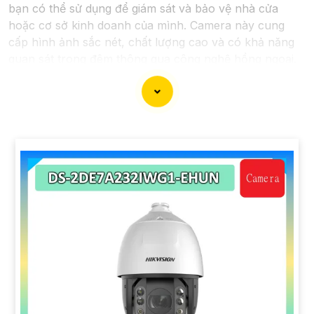
bạn có thể sử dụng để giám sát và bảo vệ nhà cửa
hoặc cơ sở kinh doanh của mình. Camera này cung
cấp hình ảnh sắc nét, chất lượng cao và có khả năng
quan sát trong đêm thông qua công nghệ hồng ngoại.
Dưới đây là một mô tả cơ bản về chiếc camera này:
- Độ phân giải: 2.0MP FULL HD- Chất lượng hình ảnh:
Sắc nét, chất lượng cao- Công nghệ hồng ngoại: Có
khả năng quan sát trong đêm- Kết nối: Dây cáp, hoặc
không dây tùy chọn- Ứng dụng điều khiển: Có thể kết
nối với smartphone để xem qua mạng internet từ xa-
Chức năng cảnh báo: Có thể cài đặt cảnh báo khi phát
hiện chuyển động
Với những tính năng trên, camera 2.0MP FULL HD sẽ
là sự lựa chọn tốt để nâng cao an toàn an ninh cho gia
đình và công việc của bạn. Bạn có thể tìm mua sản
phẩm này tại các cửa hàng điện tử hoặc trên các trang
mạng chuyên về thiết bị an ninh.