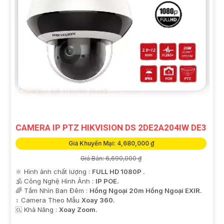
CAMERA IP PTZ HIKVISION DS 2DE2A204IW DE3
Giá Khuyến Mại: 4,680,000 ₫
Giá Bán: 6,690,000 ₫
🔆 Hình ảnh chất lượng :
FULL HD 1080P .
🕉️ Công Nghệ Hình Ảnh :
IP POE.
🌈 Tầm Nhìn Ban Đêm :
Hồng Ngoại 20m Hồng Ngoại EXIR.
↕️ Camera Theo Mẫu
Xoay 360.
️🆑 Khả Năng :
Xoay Zoom.