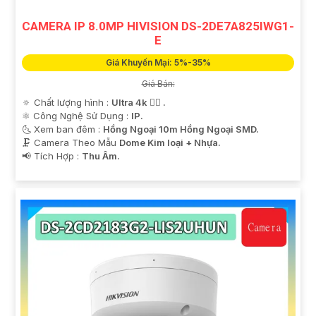
CAMERA IP 8.0MP HIVISION DS-2DE7A825IWG1-
E
Giá Khuyến Mại: 5%-35%
Giá Bán:
🔅 Chất lượng hình :
Ultra 4k 👍🏾 .
⚛️ Công Nghệ Sử Dụng :
IP.
🌜 Xem ban đêm :
Hồng Ngoại 10m Hồng Ngoại SMD.
🗜️ Camera Theo Mẫu
Dome Kim loại + Nhựa.
️📢 Tích Hợp :
Thu Âm.