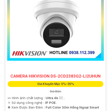
CAMERA HIKVISION DS-2CD2383G2-LI2UHUN
Giá Khuyến Mại: 5%-35%
Giá Bán:
👀 Hình ảnh chất lượng :
Ultra 4k 👍🏾 .
⚛️ Sử dụng công nghệ :
IP POE.
❃ Xem Được Ban Đêm :
Full Color 30m Hồng Ngoại Smart