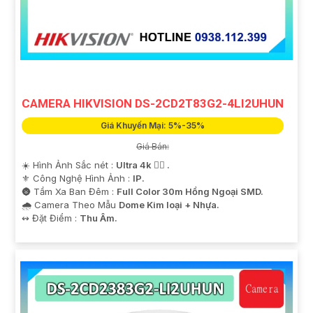
luôn sẵn lòng hỗ trợ và tư vấn cho quý vị.
CAMERA HIKVISION DS-2CD2T83G2-4LI2UHUN
Giá Khuyến Mại: 5%-35%
Giá Bán:
☀️ Hình Ảnh Sắc nét :
Ultra 4k 👍🏾 .
'
⚜️ Công Nghệ Hình Ảnh :
IP.
🌚 Tầm Xa Ban Đêm :
Full Color 30m Hồng Ngoại SMD.
🌧️ Camera Theo Mẫu
Dome Kim loại + Nhựa.
️↭ Đặt Điểm :
Thu Âm.