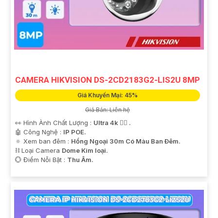
CAMERA HIKVISION DS-2CD2183G2-LIS2U 8MP
Giá Khuyến Mại: 45%
Giá Bán: Liên hệ
👀 Hình Ành Chất Lượng :
Ultra 4k 👍🏾 .
🤖️ Công Nghệ :
IP POE.
🔅 Xem ban đêm :
Hồng Ngoại 30m Có Màu Ban Ðêm.
⛓ Loại Camera
Dome Kim loại.
️💮 Điểm Nỗi Bật :
Thu Âm.