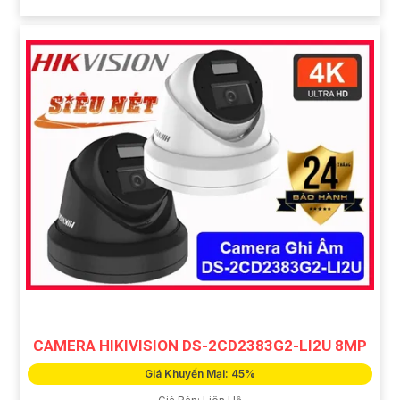
CAMERA HIKIVISION DS-2CD2383G2-LI2U 8MP
Giá Khuyến Mại: 45%