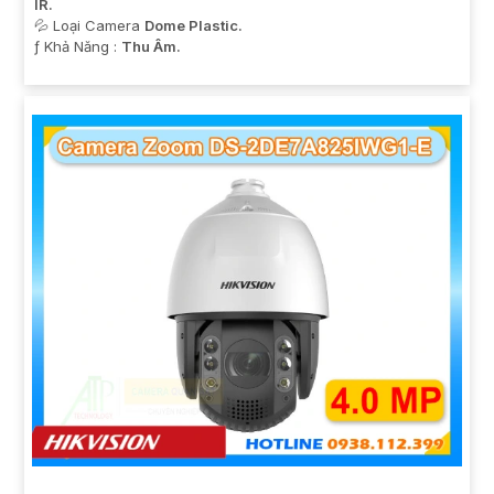
IR.
💦 Loại Camera
Dome Plastic.
️ƒ Khả Năng :
Thu Âm.