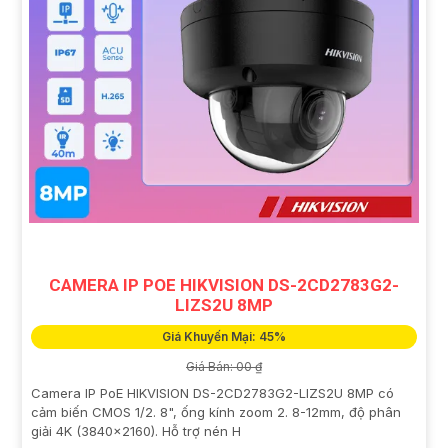
CAMERA IP POE HIKVISION DS-2CD2783G2-
LIZS2U 8MP
Giá Khuyến Mại: 45%
Giá Bán: 00 ₫
Camera IP PoE HIKVISION DS-2CD2783G2-LIZS2U 8MP có
cảm biến CMOS 1/2. 8", ống kính zoom 2. 8-12mm, độ phân
giải 4K (3840×2160). Hỗ trợ nén H