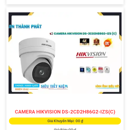
CAMERA HIKVISION DS-2CD2H86G2-IZS(C)
Giá Khuyến Mại: 00 ₫
Giá Bán: 00 ₫