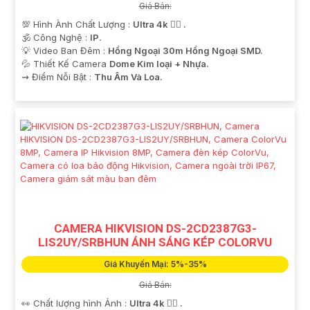
Giá Bán:
💯 Hình Ành Chất Lượng :
Ultra 4k 👍🏾 .
🕉️ Công Nghệ :
IP.
💡 Video Ban Đêm :
Hồng Ngoại 30m Hồng Ngoại SMD.
💦 Thiết Kế Camera
Dome Kim loại + Nhựa.
️⇝ Điểm Nỗi Bật :
Thu Âm Và Loa.
CAMERA HIKVISION DS-2CD2387G3-
LIS2UY/SRBHUN ÁNH SÁNG KÉP COLORVU
Giá Khuyến Mại: 5%-35%
Giá Bán:
👀 Chất lượng hình Ảnh :
Ultra 4k 👍🏾 .