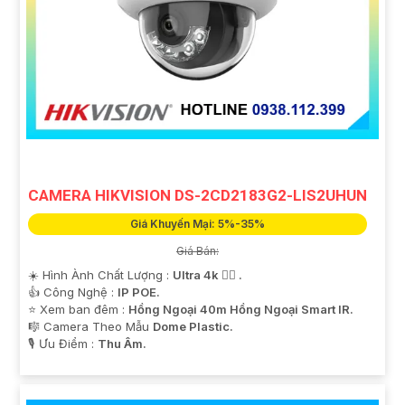
CAMERA HIKVISION DS-2CD2183G2-LIS2UHUN
Giá Khuyến Mại: 5%-35%
Giá Bán:
☀️ Hình Ành Chất Lượng :
Ultra 4k 👍🏾 .
👍 Công Nghệ :
IP POE.
⭐ Xem ban đêm :
Hồng Ngoại 40m Hồng Ngoại Smart IR.
🎼️ Camera Theo Mẫu
Dome Plastic.
️🎙 Ưu Điểm :
Thu Âm.