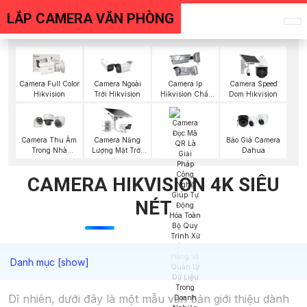
LẮP CAMERA VĂN PHÒNG
Camera Full Color
Camera Ngoài
Camera Ip
Camera Speed
Hikvision
Trời Hikvision
Hikvision Chất
Dom Hikvision
Lượng
Camera Năng
Báo Giá Camera
Camera Thu Âm
Lượng Mặt Trời
Dahua
Trong Nhà
Hikvision
Hikvision
CAMERA HIKVISION 4K SIÊU
NÉT
Dĩ nhiên, dưới đây là một mẫu văn bản giới thiệu dành