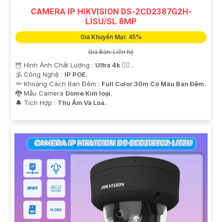
CAMERA IP HIKVISION DS-2CD2387G2H-
LISU/SL 8MP
Giá Khuyến Mại: 45%
Giá Bán: Liên hệ
🦉 Hình Ành Chất Lượng :
Ultra 4k 👍🏾 .
🕉️ Công Nghệ :
IP POE.
🔦 Khoảng Cách Ban Đêm :
Full Color 30m Có Màu Ban Ðêm.
🐉️ Mẫu Camera
Dome Kim loại.
️🔔 Tích Hợp :
Thu Âm Và Loa.