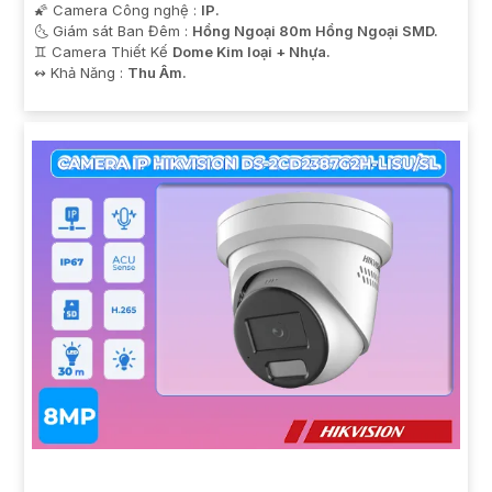
🌠 Camera Công nghệ :
IP.
🌜 Giám sát Ban Đêm :
Hồng Ngoại 80m Hồng Ngoại SMD.
♊ Camera Thiết Kế
Dome Kim loại + Nhựa.
️↭ Khả Năng :
Thu Âm.