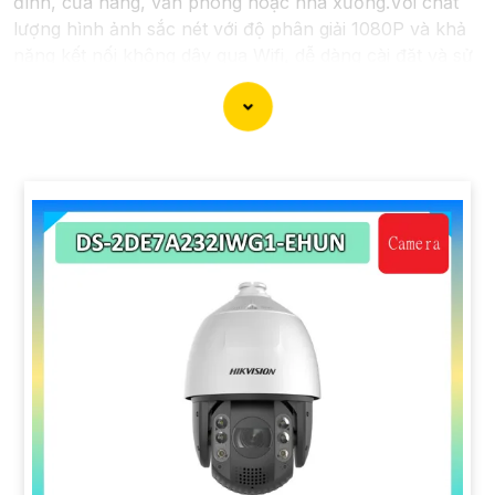
đình, cửa hàng, văn phòng hoặc nhà xưởng.Với chất
lượng hình ảnh sắc nét với độ phân giải 1080P và khả
năng kết nối không dây qua Wifi, dễ dàng cài đặt và sử
dụng giám sát từ xa thông qua ứng dụng trên điện thoại
hoặc máy tính.
'