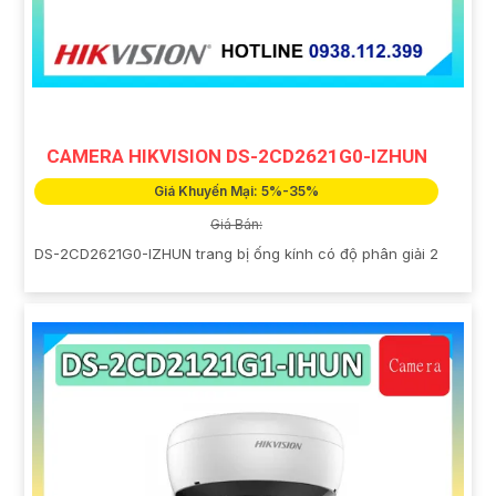
CAMERA HIKVISION DS-2CD2621G0-IZHUN
Giá Khuyến Mại: 5%-35%
Giá Bán:
DS-2CD2621G0-IZHUN trang bị ống kính có độ phân giải 2