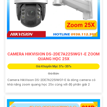
CAMERA HIKVISION DS-2DE7A225IWG1-E ZOOM
QUANG HỌC 25X
Giá Khuyến Mại: 5%-35%
Giá Bán:
Camera HikVision DS-2DE7A225IWG1-E là dòng camera có
khả năng zoom quang học 25x cùng với độ phân giải 2