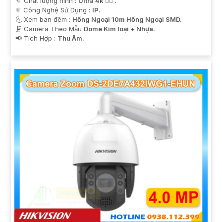
🔅 Chất lượng hình :
Ultra 4k 👍🏾 .
⚛️ Công Nghệ Sử Dụng :
IP.
🌜 Xem ban đêm :
Hồng Ngoại 10m Hồng Ngoại SMD.
🗜️ Camera Theo Mẫu
Dome Kim loại + Nhựa.
️📢 Tích Hợp :
Thu Âm.