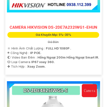
CAMERA HIKVISION DS-2DE7A232IWG1-EHUN
Giá Khuyến Mại: 5%-35%
Giá Bán:
🔆 Hình Ành Chất Lượng :
FULL HD 1080P .
®️ Công Nghệ :
IP POE.
🌔 Video Ban Đêm :
Hồng Ngoại 200m Hồng Ngoại Smart IR.
🎲 Loại Camera
IP67 xoay 360.
️✤ Tích Hợp :
Xoay Zoom.