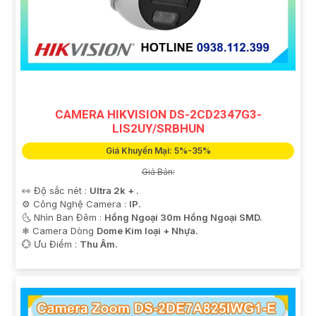
CAMERA HIKVISION DS-2CD2347G3-
LIS2UY/SRBHUN
Giá Khuyến Mại: 5%-35%
Giá Bán:
👀 Độ sắc nét :
Ultra 2k + .
⚙ Công Nghệ Camera :
IP.
🌜 Nhìn Ban Đêm :
Hồng Ngoại 30m Hồng Ngoại SMD.
❄ Camera Dòng
Dome Kim loại + Nhựa.
️💮 Ưu Điểm :
Thu Âm.