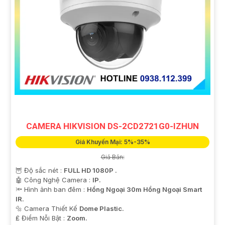
CAMERA HIKVISION DS-2CD2721G0-IZHUN
Giá Khuyến Mại: 5%-35%
Giá Bán:
🦉 Độ sắc nét :
FULL HD 1080P .
🤖️ Công Nghệ Camera :
IP.
🔦 Hình ảnh ban đêm :
Hồng Ngoại 30m Hồng Ngoại Smart
IR.
🔩 Camera Thiết Kế
Dome Plastic.
️₤ Điểm Nỗi Bật :
Zoom.