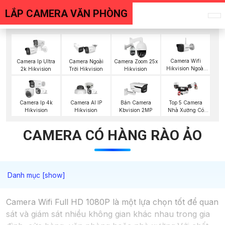
LẮP CAMERA VĂN PHÒNG
Camera Wifi
Camera Ip Ultra
Camera Ngoài
Camera Zoom 25x
Hikvision Ngoài
2k Hikvision
Trời Hikvision
Hikvision
Trời
Top 5 Camera
Camera Ip 4k
Camera AI IP
Bán Camera
Nhà Xưởng Có
Hikvision
Hikvision
Kbvision 2MP
Màu Ban Đêm
CAMERA CÓ HÀNG RÀO ẢO
Camera Wifi Full HD 1080P là một lựa chọn tốt để quan
sát và giám sát nhiều không gian khác nhau trong gia