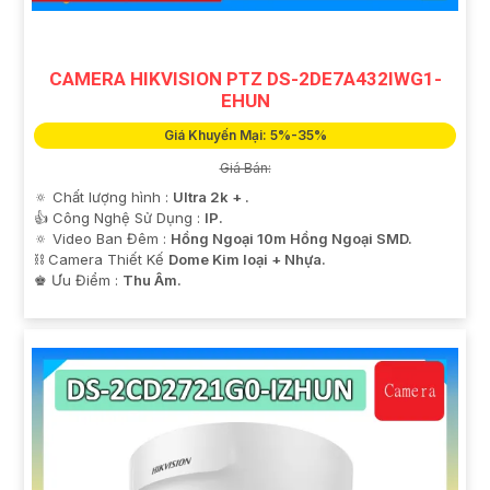
CAMERA HIKVISION PTZ DS-2DE7A432IWG1-
EHUN
Giá Khuyến Mại: 5%-35%
Giá Bán:
🔅 Chất lượng hình :
Ultra 2k + .
👍 Công Nghệ Sử Dụng :
IP.
🔅 Video Ban Đêm :
Hồng Ngoại 10m Hồng Ngoại SMD.
⛓ Camera Thiết Kế
Dome Kim loại + Nhựa.
️♚ Ưu Điểm :
Thu Âm.