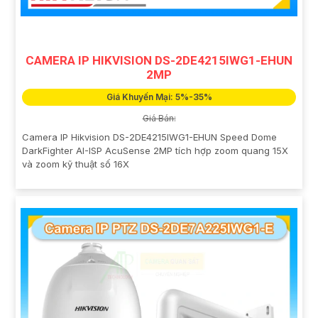
CAMERA IP HIKVISION DS-2DE4215IWG1-EHUN
2MP
Giá Khuyến Mại: 5%-35%
Giá Bán:
Camera IP Hikvision DS-2DE4215IWG1-EHUN Speed Dome
DarkFighter AI-ISP AcuSense 2MP tích hợp zoom quang 15X
và zoom kỹ thuật số 16X