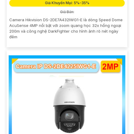
Giá Khuyến Mại: 5%-35%
Giá Bán:
Camera Hikvision DS-2DE7A432IWG1-E là dòng Speed Dome
AcuSense 4MP nổi bật với zoom quang học 32x hồng ngoại
200m và công nghệ DarkFighter cho hình ảnh rõ nét ngày
đêm