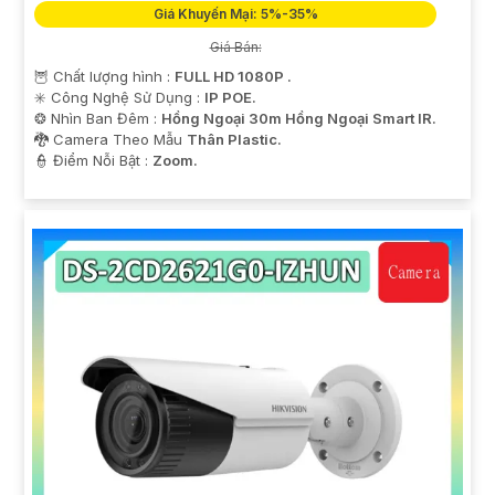
Giá Khuyến Mại: 5%-35%
Giá Bán:
🦉 Chất lượng hình :
FULL HD 1080P .
✳️ Công Nghệ Sử Dụng :
IP POE.
❂ Nhìn Ban Đêm :
Hồng Ngoại 30m Hồng Ngoại Smart IR.
🐉️ Camera Theo Mẫu
Thân Plastic.
️👮 Điểm Nỗi Bật :
Zoom.