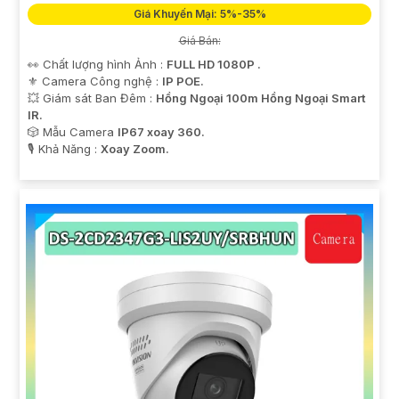
Giá Khuyến Mại: 5%-35%
Giá Bán:
👀 Chất lượng hình Ảnh :
FULL HD 1080P .
⚜️ Camera Công nghệ :
IP POE.
💥 Giám sát Ban Đêm :
Hồng Ngoại 100m Hồng Ngoại Smart
IR.
🎲 Mẫu Camera
IP67 xoay 360.
️🎙 Khả Năng :
Xoay Zoom.