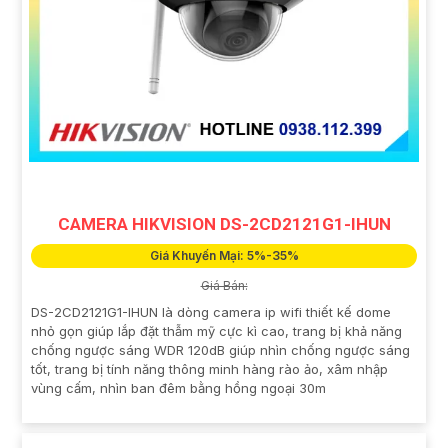
CAMERA HIKVISION DS-2CD2121G1-IHUN
Giá Khuyến Mại: 5%-35%
Giá Bán:
DS-2CD2121G1-IHUN là dòng camera ip wifi thiết kế dome
nhỏ gọn giúp lắp đặt thẫm mỹ cực kì cao, trang bị khả năng
chống ngược sáng WDR 120dB giúp nhìn chống ngược sáng
tốt, trang bị tính năng thông minh hàng rào ảo, xâm nhập
vùng cấm, nhìn ban đêm bằng hồng ngoại 30m