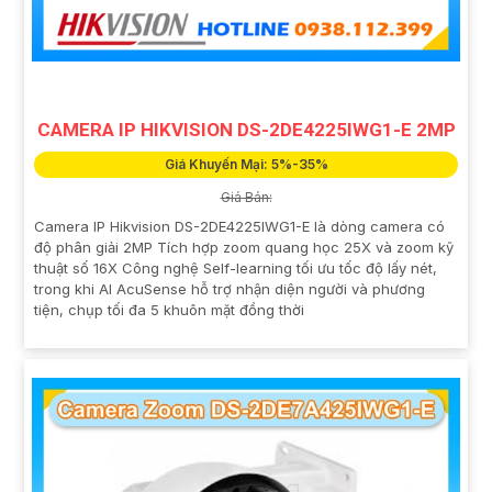
CAMERA IP HIKVISION DS-2DE4225IWG1-E 2MP
Giá Khuyến Mại: 5%-35%
Giá Bán:
Camera IP Hikvision DS-2DE4225IWG1-E là dòng camera có
độ phân giải 2MP Tích hợp zoom quang học 25X và zoom kỹ
thuật số 16X Công nghệ Self-learning tối ưu tốc độ lấy nét,
trong khi AI AcuSense hỗ trợ nhận diện người và phương
tiện, chụp tối đa 5 khuôn mặt đồng thời