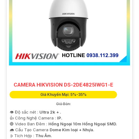
CAMERA HIKVISION DS-2DE4825IWG1-E
Giá Khuyến Mại: 5%-35%
Giá Bán:
👁 Độ sắc nét :
Ultra 2k + .
👍 Công Nghệ Camera :
IP.
🔴 Video Ban Đêm :
Hồng Ngoại 10m Hồng Ngoại SMD.
🌧️ Cấu Tạo Camera
Dome Kim loại + Nhựa.
️➲ Tích Hợp :
Thu Âm.