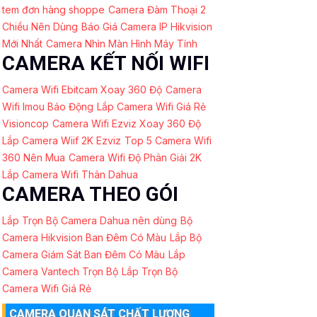
tem đơn hàng shoppe
Camera Đàm Thoại 2
Chiều Nên Dùng
Báo Giá Camera IP Hikvision
Mới Nhất
Camera Nhìn Màn Hình Máy Tính
CAMERA KẾT NỐI WIFI
Camera Wifi Ebitcam Xoay 360 Độ
Camera
Wifi Imou Báo Động
Lắp Camera Wifi Giá Rẻ
Visioncop
Camera Wifi Ezviz Xoay 360 Độ
Lắp Camera Wiif 2K Ezviz
Top 5 Camera Wifi
360 Nên Mua
Camera Wifi Độ Phân Giải 2K
Lắp Camera Wifi Thân Dahua
CAMERA THEO GÓI
Lắp Trọn Bộ Camera Dahua nên dùng
Bộ
Camera Hikvision Ban Đêm Có Màu
Lắp Bộ
Camera Giám Sát Ban Đêm Có Màu
Lắp
Camera Vantech Trọn Bộ
Lắp Trọn Bộ
Camera Wifi Giá Rẻ
CAMERA QUAN SÁT CHẤT LƯỢNG