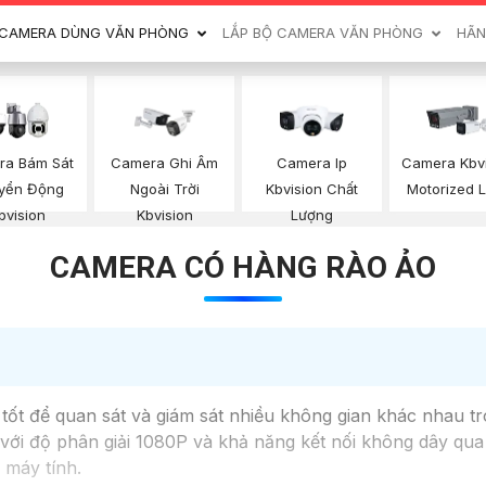
CAMERA DÙNG VĂN PHÒNG
LẮP BỘ CAMERA VĂN PHÒNG
HÃN
ra Bám Sát
Camera Ghi Âm
Camera Ip
Camera Kbv
yển Động
Ngoài Trời
Kbvision Chất
Motorized 
bvision
Kbvision
Lượng
CAMERA CÓ HÀNG RÀO ẢO
tốt để quan sát và giám sát nhiều không gian khác nhau t
với độ phân giải 1080P và khả năng kết nối không dây qua W
 máy tính.