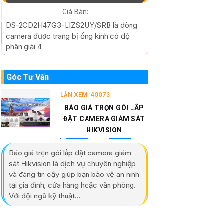
Giá Bán:
DS-2CD2H47G3-LIZS2UY/SRB là dòng
camera được trang bị ống kính có độ
phân giải 4
Góc Tư Vấn
LẦN XEM: 40073
BÁO GIÁ TRỌN GÓI LẮP
ĐẶT CAMERA GIÁM SÁT
HIKVISION
Báo giá trọn gói lắp đặt camera giám
sát Hikvision là dịch vụ chuyên nghiệp
và đáng tin cậy giúp bạn bảo vệ an ninh
tại gia đình, cửa hàng hoặc văn phòng.
Với đội ngũ kỹ thuật...