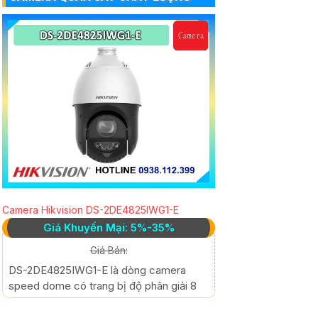
Camera Hikvision DS-2DE4825IWG1-E
Giá Khuyến Mại: 5%-35%
Giá Bán:
DS-2DE4825IWG1-E là dòng camera
speed dome có trang bị độ phân giải 8