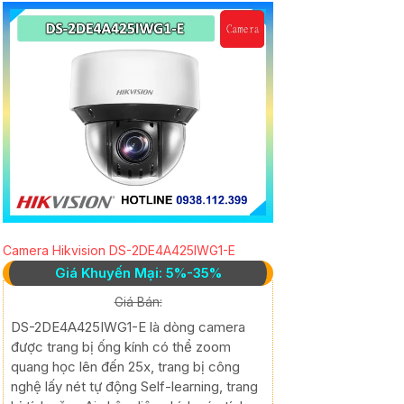
Camera Hikvision DS-2DE4A425IWG1-E
Giá Khuyến Mại: 5%-35%
Giá Bán:
DS-2DE4A425IWG1-E là dòng camera
được trang bị ống kính có thể zoom
quang học lên đến 25x, trang bị công
nghệ lấy nét tự động Self-learning, trang