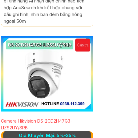
bị tính năng Ai nhận diện chính xác tích
hợp AcuSearch khi kết hợp chung với
đầu ghi hình, nhìn ban đêm bằng hồng
ngoại 50m
Camera Hikvision DS-2CD2H47G3-
LIZS2UY/SRB
Giá Khuyến Mại: 5%-35%