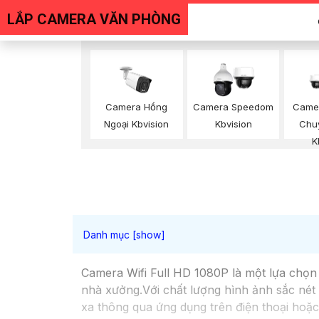
LẮP CAMERA VĂN PHÒNG
Camera Hồng
Camera Speedom
Came
Ngoại Kbvision
Kbvision
Chu
K
Camera Wifi Full HD 1080P là một lựa chọn 
nhà xưởng.Với chất lượng hình ảnh sắc nét 
xa thông qua ứng dụng trên điện thoại hoặc