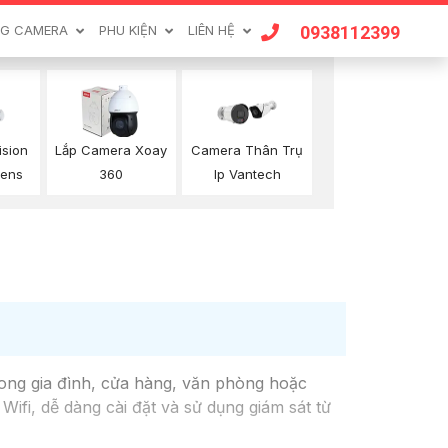
0938112399
G CAMERA
PHU KIỆN
LIÊN HỆ
ision
Lắp Camera Xoay
Camera Thân Trụ
Lens
360
Ip Vantech
rong gia đình, cửa hàng, văn phòng hoặc
ifi, dễ dàng cài đặt và sử dụng giám sát từ