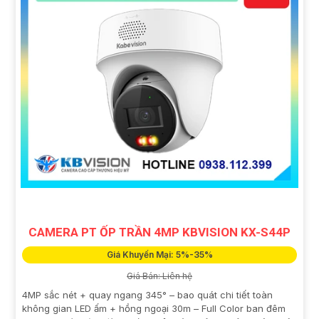
CAMERA PT ỐP TRẦN 4MP KBVISION KX-S44P
Giá Khuyến Mại: 5%-35%
Giá Bán: Liên hệ
4MP sắc nét + quay ngang 345° – bao quát chi tiết toàn
không gian LED ấm + hồng ngoại 30m – Full Color ban đêm