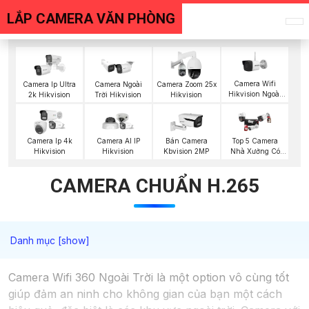
LẮP CAMERA VĂN PHÒNG
Camera Wifi
Camera Ip Ultra
Camera Ngoài
Camera Zoom 25x
Hikvision Ngoài
2k Hikvision
Trời Hikvision
Hikvision
Trời
Top 5 Camera
Camera Ip 4k
Camera AI IP
Bán Camera
Nhà Xưởng Có
Hikvision
Hikvision
Kbvision 2MP
Màu Ban Đêm
CAMERA CHUẨN H.265
Camera Wifi 360 Ngoài Trời là một option vô cùng tốt
giúp đảm an ninh cho không gian của bạn một cách