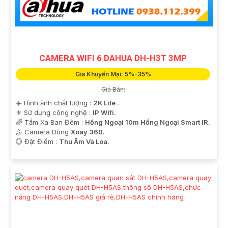
'
CAMERA WIFI 6 DAHUA DH-H3T 3MP
Giá Khuyến Mại: 5%-35%
Giá Bán:
☀️ Hình ảnh chất lượng :
2K Lite .
⚜️ Sử dụng công nghệ :
IP Wifi.
🌈 Tầm Xa Ban Đêm :
Hồng Ngoại 10m Hồng Ngoại Smart IR.
🤹 Camera Dòng
Xoay 360.
️💮 Đặt Điểm :
Thu Âm Và Loa.