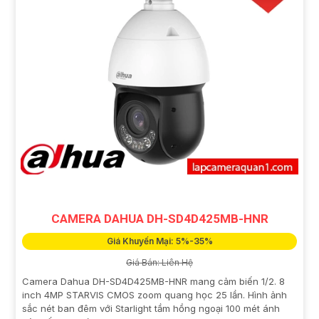
CAMERA DAHUA DH-SD4D425MB-HNR
Giá Khuyến Mại: 5%-35%
Giá Bán: Liên Hệ
Camera Dahua DH-SD4D425MB-HNR mang cảm biến 1/2. 8
inch 4MP STARVIS CMOS zoom quang học 25 lần. Hình ảnh
sắc nét ban đêm với Starlight tầm hồng ngoại 100 mét ánh