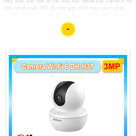
hiệu quả, đặc biệt là các khu vực ngoài trời. Camera với
khả năng xoay 360 độ cho góc nhìn toàn cảnh giúp
bạn theo dõi mọi hoạt động xảy ra tại khu vực giám sát
dễ dàng với các chi tiết trong khung hình sẽ được thể
hiện rõ ràng.
Camera được thiết kế chắc chắn, chống nước và
chống bụi giúp camera hoạt động ổn định trong mọi
điều kiện thời tiết. ️Với camera wifi 360 ngoài trời, bạn
có thể yên tâm mà không cần lo lắng về việc bị xâm
nhập hoặc mất trội tài sản.