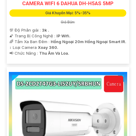
CAMERA WIFI 6 DAHUA DH-H5AS 5MP
Giá Khuyến Mại: 5%-35%
Giá Bán:
💯 Độ Phân giải :
3k .
🌠 Trang Bị Công Nghệ :
IP Wifi.
🌈 Tầm Xa Ban Đêm :
Hồng Ngoại 20m Hồng Ngoại Smart IR.
↕️ Loại Camera
Xoay 360.
️📢 Chức Năng :
Thu Âm Và Loa.