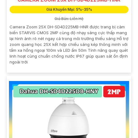
Giá Khuyến Mại: 5%-35%
Giá Bán: Liên Hệ
Camera Zoom 25X DH-SD4D225MB-HNR được trang bị cảm
biến STARVIS CMOS 2MP cùng độ nhạy sáng cực thấp mang
lại hình ảnh rõ nét ngay cả trong môi trường thiếu sáng Hỗ trợ
zoom quang học 25X kết hợp chiếu sáng kép thông minh với
tầm xa hồng ngoại 100m và LED ấm 50m Tính năng quay quét
linh hoạt cùng chuẩn chống nước IP67 giúp quan sát ổn định
ngoài trời