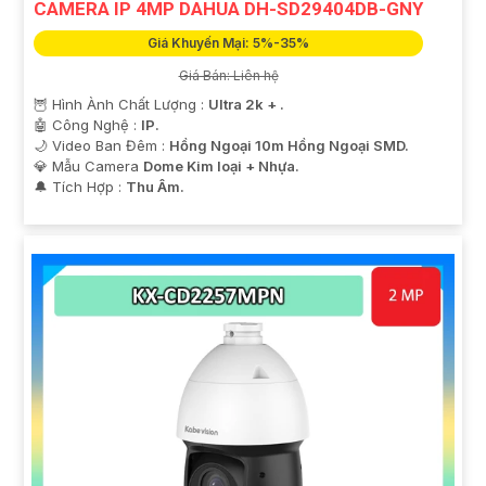
CAMERA IP 4MP DAHUA DH-SD29404DB-GNY
Giá Khuyến Mại: 5%-35%
Giá Bán: Liên hệ
🦉 Hình Ành Chất Lượng :
Ultra 2k + .
🤖️ Công Nghệ :
IP.
🌙 Video Ban Đêm :
Hồng Ngoại 10m Hồng Ngoại SMD.
💎 Mẫu Camera
Dome Kim loại + Nhựa.
️🔔 Tích Hợp :
Thu Âm.