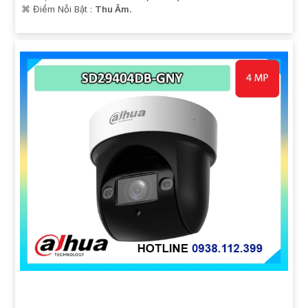
️⌘ Điểm Nỗi Bật :
Thu Âm.