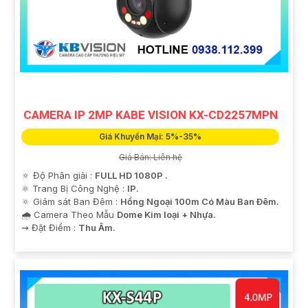
CAMERA IP 2MP KABE VISION KX-CD2257MPN
Giá Khuyến Mại: 5%-35%
Giá Bán: Liên hệ
🔅 Độ Phân giải :
FULL HD 1080P .
⚛️ Trang Bị Công Nghệ :
IP.
🔅 Giám sát Ban Đêm :
Hồng Ngoại 100m Có Màu Ban Ðêm.
🌧️ Camera Theo Mẫu
Dome Kim loại + Nhựa.
️⇝ Đặt Điểm :
Thu Âm.