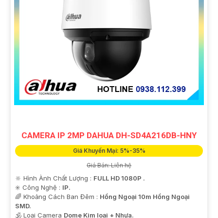
CAMERA IP 2MP DAHUA DH-SD4A216DB-HNY
Giá Khuyến Mại: 5%-35%
Giá Bán: Liên hệ
🔆 Hình Ành Chất Lượng :
FULL HD 1080P .
✳️ Công Nghệ :
IP.
🌈 Khoảng Cách Ban Đêm :
Hồng Ngoại 10m Hồng Ngoại
SMD.
🕉️ Loại Camera
Dome Kim loại + Nhựa.