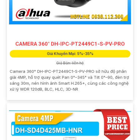
CAMERA 360° DH-IPC-PT2449C1-S-PV-PRO
Giá Khuyến Mại: 5%-35%
Giá Bán: liên hệ
Camera 360° DH-IPC-PT2449C1-S-PV-PRO sở hữu độ phân
giải 4MP, hỗ trợ quay quét Pan 0°–345° và Tilt 0°–90, đèn trợ
sáng 30m, nén hình ảnh Smart H.265+, cùng các công nghệ
xử lý WDR 120dB, BLC, HLC, 3D-NR