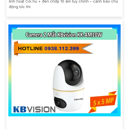
linh hoạt Còi hú + đèn chớp 10 âm tùy chỉnh – cảnh báo chủ
động tức thì