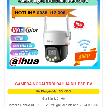
CAMERA NGOÀI TRỜI DAHUA DH-P3F-PV
Giá Khuyến Mại: 5%-35%
Giá Bán: Liên Hệ
Camera Dahua DH-P3F-PV 3MP ghi lại hình ảnh 2304 × 1296