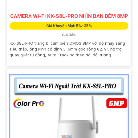
CAMERA WI-FI KX-S8L-PRO NHÌN BAN ĐÊM 8MP
Giá Khuyến Mại: 5%-35%
Giá Bán:
KX-S8L-PRO trang bị cảm biến CMOS 8MP với độ nhạy sáng
siêu thấp, ống kính cố định 3. 6mm góc rộng 82. 9°, hỗ trợ
quay quét tự động, Auto Tracking theo dõi đối tượng