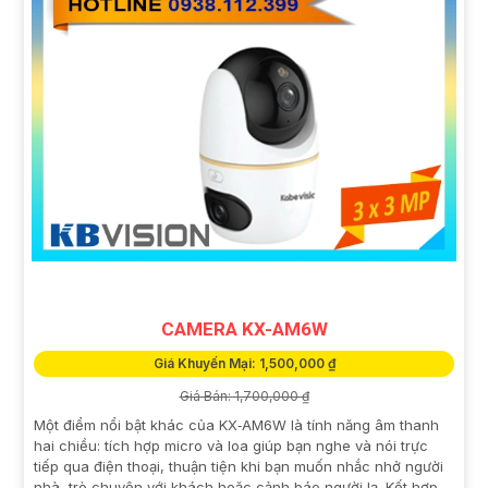
CAMERA KX-AM6W
Giá Khuyến Mại: 1,500,000 ₫
Giá Bán: 1,700,000 ₫
Một điểm nổi bật khác của KX‑AM6W là tính năng âm thanh
hai chiều: tích hợp micro và loa giúp bạn nghe và nói trực
tiếp qua điện thoại, thuận tiện khi bạn muốn nhắc nhở người
nhà, trò chuyện với khách hoặc cảnh báo người lạ. Kết hợp