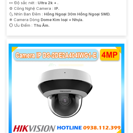
👀 Độ sắc nét :
Ultra 2k + .
⚙ Công Nghệ Camera :
IP.
🌜 Nhìn Ban Đêm :
Hồng Ngoại 30m Hồng Ngoại SMD.
❄ Camera Dòng
Dome Kim loại + Nhựa.
️💮 Ưu Điểm :
Thu Âm.