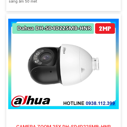
sáng ấm 50 mét
CAMERA ZOOM 25X DH-SD4D225MB-HNR