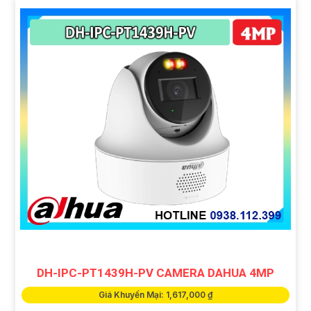
DH-IPC-PT1439H-PV CAMERA DAHUA 4MP
Giá Khuyến Mại: 1,617,000 ₫