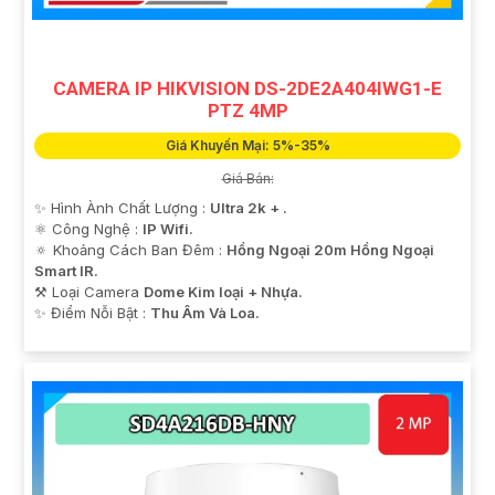
CAMERA IP HIKVISION DS-2DE2A404IWG1-E
PTZ 4MP
Giá Khuyến Mại: 5%-35%
Giá Bán:
✨ Hình Ành Chất Lượng :
Ultra 2k + .
⚛️ Công Nghệ :
IP Wifi.
🔅 Khoảng Cách Ban Đêm :
Hồng Ngoại 20m Hồng Ngoại
Smart IR.
⚒ Loại Camera
Dome Kim loại + Nhựa.
️✨ Điểm Nỗi Bật :
Thu Âm Và Loa.