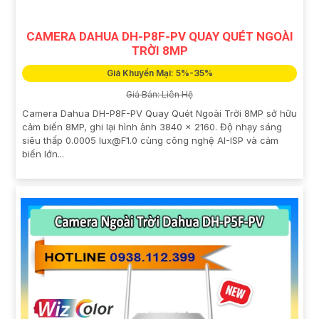
CAMERA DAHUA DH-P8F-PV QUAY QUÉT NGOÀI
TRỜI 8MP
Giá Khuyến Mại: 5%-35%
Giá Bán: Liên Hệ
Camera Dahua DH-P8F-PV Quay Quét Ngoài Trời 8MP sở hữu
cảm biến 8MP, ghi lại hình ảnh 3840 × 2160. Độ nhạy sáng
siêu thấp 0.0005 lux@F1.0 cùng công nghệ AI-ISP và cảm
biến lớn...