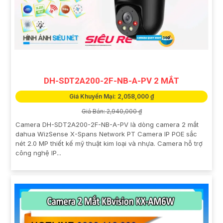
DH-SDT2A200-2F-NB-A-PV 2 MẮT
Giá Khuyến Mại: 2,058,000 ₫
Giá Bán: 2,940,000 ₫
Camera DH-SDT2A200-2F-NB-A-PV là dòng camera 2 mắt
dahua WizSense X-Spans Network PT Camera IP POE sắc
nét 2.0 MP thiết kế mỹ thuật kim loại và nhựa. Camera hỗ trợ
công nghệ IP...