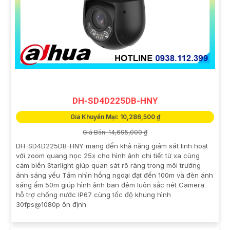
DH-SD4D225DB-HNY
Giá Khuyến Mại: 10,286,500 ₫
Giá Bán: 14,695,000 ₫
DH-SD4D225DB-HNY mang đến khả năng giám sát linh hoạt
với zoom quang học 25x cho hình ảnh chi tiết từ xa cùng
cảm biến Starlight giúp quan sát rõ ràng trong môi trường
ánh sáng yếu Tầm nhìn hồng ngoại đạt đến 100m và đèn ánh
sáng ấm 50m giúp hình ảnh ban đêm luôn sắc nét Camera
hỗ trợ chống nước IP67 cùng tốc độ khung hình
30fps@1080p ổn định