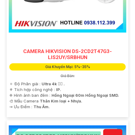
CAMERA HIKVISION DS-2CD2T47G3-
LIS2UY/SRBHUN
Giá Khuyến Mại: 5%-35%
Giá Bán:
🔅 Độ Phân giải :
Ultra 4k 👍🏾 .
⚜️ Tích hợp công nghệ :
IP.
❈ Hình ảnh ban đêm :
Hồng Ngoại 60m Hồng Ngoại SMD.
🎨 Mẫu Camera
Thân Kim loại + Nhựa.
️⇝ Ưu Điểm :
Thu Âm.