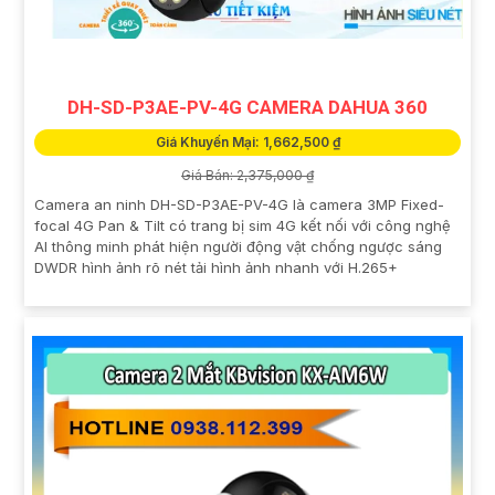
DH-SD-P3AE-PV-4G CAMERA DAHUA 360
Giá Khuyến Mại: 1,662,500 ₫
Giá Bán: 2,375,000 ₫
Camera an ninh DH-SD-P3AE-PV-4G là camera 3MP Fixed-
focal 4G Pan & Tilt có trang bị sim 4G kết nối với công nghệ
AI thông minh phát hiện người động vật chống ngược sáng
DWDR hình ảnh rõ nét tải hình ảnh nhanh với H.265+