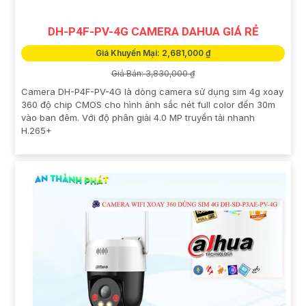
DH-P4F-PV-4G CAMERA DAHUA GIÁ RẺ
Giá Khuyến Mại: 2,681,000 ₫
Giá Bán: 3,830,000 ₫
Camera DH-P4F-PV-4G là dòng camera sử dụng sim 4g xoay
360 độ chip CMOS cho hình ảnh sắc nét full color đến 30m
vào ban đêm. Với độ phân giải 4.0 MP truyền tải nhanh
H.265+