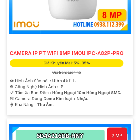
CAMERA IP PT WIFI 8MP IMOU IPC-A82P-PRO
Giá Khuyến Mại: 5%-35%
Giá Bán: Liên hệ
👁 Hình Ảnh Sắc nét :
Ultra 4k 👍🏾 .
⚙ Công Nghệ Hình Ảnh :
IP.
💡 Tầm Xa Ban Đêm :
Hồng Ngoại 10m Hồng Ngoại SMD.
🎼️ Camera Dòng
Dome Kim loại + Nhựa.
️👮 Khả Năng :
Thu Âm.