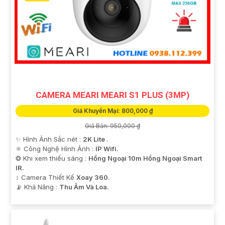
CAMERA MEARI MEARI S1 PLUS (3MP)
Giá Khuyến Mại: 800,000 ₫
Giá Bán: 950,000 ₫
✨ Hình Ảnh Sắc nét :
2K Lite .
⚛️ Công Nghệ Hình Ảnh :
IP Wifi.
❂ Khi xem thiếu sáng :
Hồng Ngoại 10m Hồng Ngoại Smart
IR.
↕️ Camera Thiết Kế
Xoay 360.
️📡 Khả Năng :
Thu Âm Và Loa.