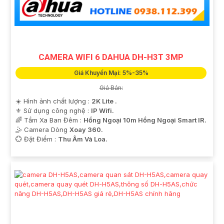
'
CAMERA WIFI 6 DAHUA DH-H3T 3MP
Giá Khuyến Mại: 5%-35%
Giá Bán:
☀️ Hình ảnh chất lượng :
2K Lite .
⚜️ Sử dụng công nghệ :
IP Wifi.
🌈 Tầm Xa Ban Đêm :
Hồng Ngoại 10m Hồng Ngoại Smart IR.
🤹 Camera Dòng
Xoay 360.
️💮 Đặt Điểm :
Thu Âm Và Loa.