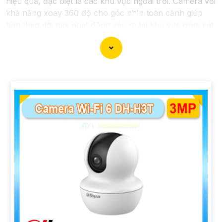
hiệu quả, đặc biệt là các khu vực ngoài trời. Camera với
khả năng xoay 360 độ cho góc nhìn toàn cảnh giúp
bạn theo dõi mọi hoạt động xảy ra tại khu vực giám sát
dễ dàng với các chi tiết trong khung hình sẽ được thể
hiện rõ ràng.
Camera được thiết kế chắc chắn, chống nước và
chống bụi giúp camera hoạt động ổn định trong mọi
điều kiện thời tiết. ️Với camera wifi 360 ngoài trời, bạn
có thể yên tâm mà không cần lo lắng về việc bị xâm
nhập hoặc mất trội tài sản.