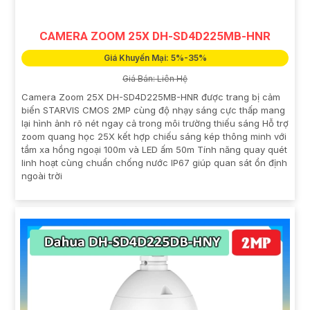
CAMERA ZOOM 25X DH-SD4D225MB-HNR
Giá Khuyến Mại: 5%-35%
Giá Bán: Liên Hệ
Camera Zoom 25X DH-SD4D225MB-HNR được trang bị cảm
biến STARVIS CMOS 2MP cùng độ nhạy sáng cực thấp mang
lại hình ảnh rõ nét ngay cả trong môi trường thiếu sáng Hỗ trợ
zoom quang học 25X kết hợp chiếu sáng kép thông minh với
tầm xa hồng ngoại 100m và LED ấm 50m Tính năng quay quét
linh hoạt cùng chuẩn chống nước IP67 giúp quan sát ổn định
ngoài trời