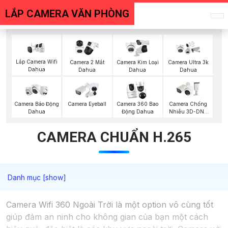
LẮP CAMERA VĂN PHÒNG
Lắp Camera Wifi
Camera 2 Mắt
Camera Kim Loại
Camera Ultra 3k
Dahua
Dahua
Dahua
Dahua
Camera Báo Động
Camera Eyeball
Camera 360 Bao
Camera Chống
Dahua
Động Dahua
Nhiễu 3D-DNR
Dahua
CAMERA CHUẨN H.265
Camera Wifi 360 Ngoài Trời là một option vô cùng tốt
giúp đảm an ninh cho không gian của bạn một cách