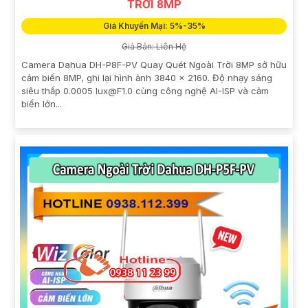
TRỜI 8MP
Giá Khuyến Mại: 5%-35%
Giá Bán: Liên Hệ
Camera Dahua DH-P8F-PV Quay Quét Ngoài Trời 8MP sở hữu
cảm biến 8MP, ghi lại hình ảnh 3840 × 2160. Độ nhạy sáng
siêu thấp 0.0005 lux@F1.0 cùng công nghệ AI-ISP và cảm
biến lớn...