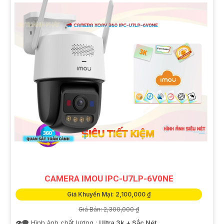
CAMERA IMOU IPC-U7LP-6V0NE
Giá Khuyến Mại: 2,100,000 ₫
Giá Bán: 2,300,000 ₫
👁️‍🗨 Hình ảnh chất lượng :
Ultra 3k + Sắc Nét .