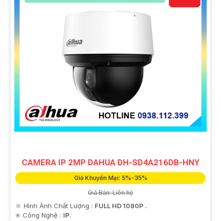
CAMERA IP 2MP DAHUA DH-SD4A216DB-HNY
Giá Khuyến Mại: 5%-35%
Giá Bán: Liên hệ
🔆 Hình Ành Chất Lượng :
FULL HD 1080P .
✳️ Công Nghệ :
IP.