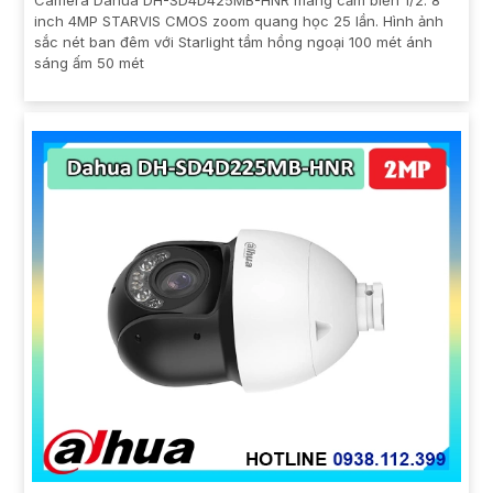
Camera Dahua DH-SD4D425MB-HNR mang cảm biến 1/2. 8
inch 4MP STARVIS CMOS zoom quang học 25 lần. Hình ảnh
sắc nét ban đêm với Starlight tầm hồng ngoại 100 mét ánh
sáng ấm 50 mét