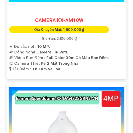
CAMERA KX-AM10W
Giá Khuyến Mại: 1,600,000 ₫
Giá Bán: 2,100,000 ₫
☀️ Độ sắc nét :
10 MP.
🌠 Công Nghệ Camera :
IP Wifi.
🌈 Video Ban Đêm :
Full Color 30m Có Màu Ban Ðêm.
🎨 Camera Thiết Kế
2 Mắt Trong Nhà.
️🎙 Ưu Điểm :
Thu Âm Và Loa.