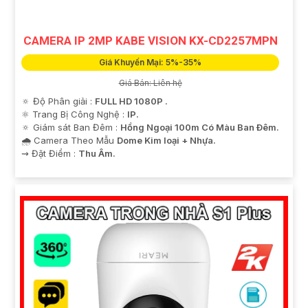
CAMERA IP 2MP KABE VISION KX-CD2257MPN
Giá Khuyến Mại: 5%-35%
Giá Bán: Liên hệ
🔅 Độ Phân giải :
FULL HD 1080P .
⚛️ Trang Bị Công Nghệ :
IP.
🔅 Giám sát Ban Đêm :
Hồng Ngoại 100m Có Màu Ban Ðêm.
🌧️ Camera Theo Mẫu
Dome Kim loại + Nhựa.
️⇝ Đặt Điểm :
Thu Âm.