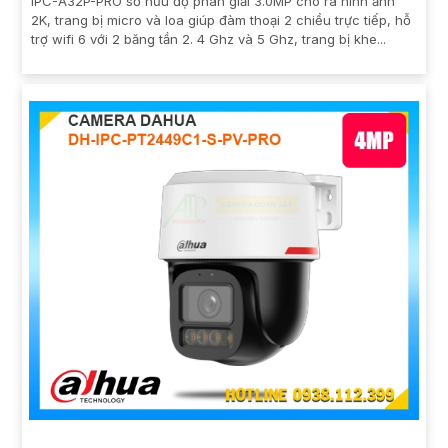
IPC-A32P-PRO sở hữu độ phân giải 3.0MP cho ra hình ảnh
2K, trang bị micro và loa giúp đàm thoại 2 chiều trực tiếp, hỗ
trợ wifi 6 với 2 băng tần 2. 4 Ghz và 5 Ghz, trang bị khe...