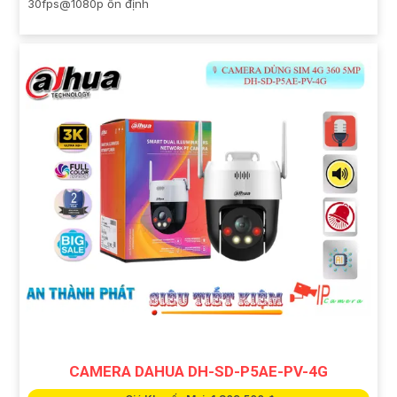
30fps@1080p ổn định
CAMERA DAHUA DH-SD-P5AE-PV-4G