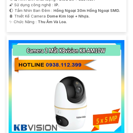
🌠 Sử dụng công nghệ :
IP.
🌔 Tầm Nhìn Ban Đêm :
Hồng Ngoại 30m Hồng Ngoại SMD.
🐜 Thiết Kế Camera
Dome Kim loại + Nhựa.
️✨ Chức Năng :
Thu Âm Và Loa.