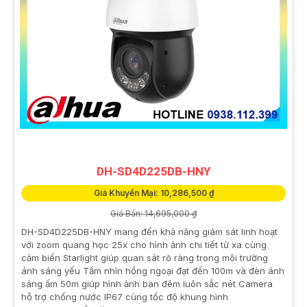
DH-SD4D225DB-HNY
Giá Khuyến Mại: 10,286,500 ₫
Giá Bán: 14,695,000 ₫
DH-SD4D225DB-HNY mang đến khả năng giám sát linh hoạt
với zoom quang học 25x cho hình ảnh chi tiết từ xa cùng
cảm biến Starlight giúp quan sát rõ ràng trong môi trường
ánh sáng yếu Tầm nhìn hồng ngoại đạt đến 100m và đèn ánh
sáng ấm 50m giúp hình ảnh ban đêm luôn sắc nét Camera
hỗ trợ chống nước IP67 cùng tốc độ khung hình