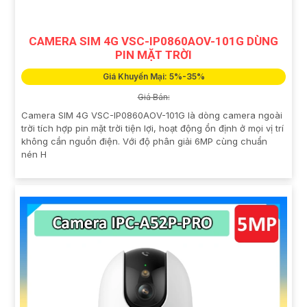
CAMERA SIM 4G VSC-IP0860AOV-101G DÙNG
PIN MẶT TRỜI
Giá Khuyến Mại: 5%-35%
Giá Bán:
Camera SIM 4G VSC-IP0860AOV-101G là dòng camera ngoài
trời tích hợp pin mặt trời tiện lợi, hoạt động ổn định ở mọi vị trí
không cần nguồn điện. Với độ phân giải 6MP cùng chuẩn
nén H