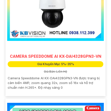
CAMERA SPEEDDOME AI KX-DAI4328GPN3-VN
Giá Khuyến Mại: 5%-35%
Giá Bán: Liên Hệ
Camera Speeddome AI KX-DAi4328GPN3-VN được trang bị
cảm biến 4MP, zoom quang 32x, zoom số 16x và hỗ trợ
chuẩn nén H.265+. Độ nhạy sáng 0