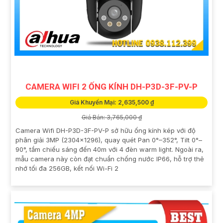
CAMERA WIFI 2 ỐNG KÍNH DH-P3D-3F-PV-P
Giá Khuyến Mại: 2,635,500 ₫
Giá Bán: 3,765,000 ₫
Camera Wifi DH-P3D-3F-PV-P sở hữu ống kính kép với độ
phân giải 3MP (2304x1296), quay quét Pan 0°–352°, Tilt 0°–
90°, tầm chiếu sáng đến 40m với 4 đèn warm light. Ngoài ra,
mẫu camera này còn đạt chuẩn chống nước IP66, hỗ trợ thẻ
nhớ tối đa 256GB, kết nối Wi-Fi 2