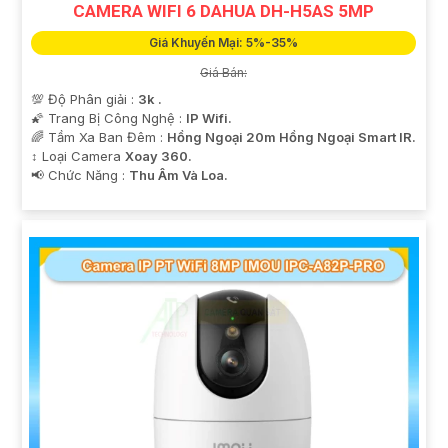
CAMERA WIFI 6 DAHUA DH-H5AS 5MP
Giá Khuyến Mại: 5%-35%
Giá Bán:
💯 Độ Phân giải :
3k .
🌠 Trang Bị Công Nghệ :
IP Wifi.
🌈 Tầm Xa Ban Đêm :
Hồng Ngoại 20m Hồng Ngoại Smart IR.
↕️ Loại Camera
Xoay 360.
️📢 Chức Năng :
Thu Âm Và Loa.