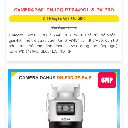
CAMERA 360° DH-IPC-PT2449C1-S-PV-PRO
Giá Khuyến Mại: 5%-35%
Giá Bán: liên hệ
Camera 360° DH-IPC-PT2449C1-S-PV-PRO sở hữu độ phân
giải 4MP, hỗ trợ quay quét Pan 0°–345° và Tilt 0°–90, đèn trợ
sáng 30m, nén hình ảnh Smart H.265+, cùng các công nghệ
xử lý WDR 120dB, BLC, HLC, 3D-NR