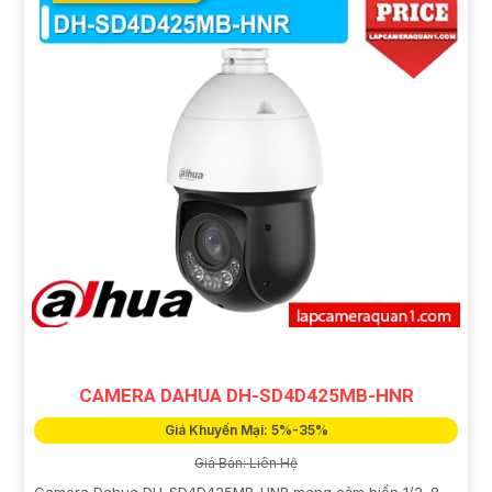
CAMERA DAHUA DH-SD4D425MB-HNR
Giá Khuyến Mại: 5%-35%
Giá Bán: Liên Hệ