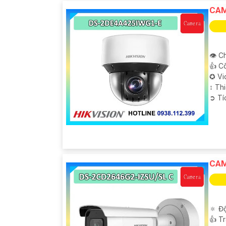
CAM
👁 Ch
👍 C
✪ Vi
↕️ T
️➲ T
'
CAM
🔅 Độ
👍 T