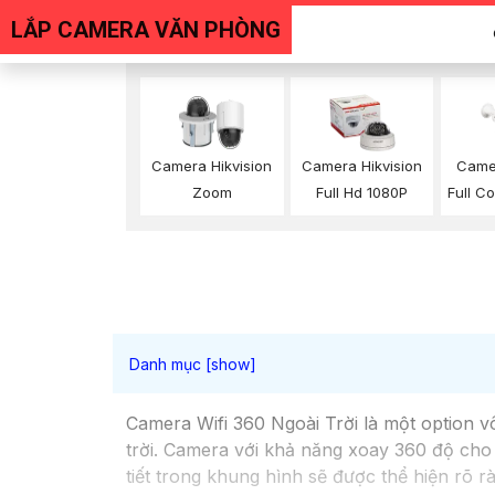
LẮP CAMERA VĂN PHÒNG
Camera Hikvision
Camera Hikvision
Came
Zoom
Full Hd 1080P
Full Co
Camera Wifi 360 Ngoài Trời là một option v
trời. Camera với khả năng xoay 360 độ cho 
tiết trong khung hình sẽ được thể hiện rõ r