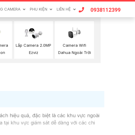
0938112399
G CAMERA
PHU KIỆN
LIÊN HỆ
mera
Camera Wifi
Lắp Camera 2.0MP
ion
Dahua Ngoài Trời
Ezviz
ch hiệu quả, đặc biệt là các khu vực ngoài
 tại khu vực giám sát dễ dàng với các chi