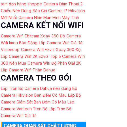
tem đơn hàng shoppe
Camera Đàm Thoại 2
Chiều Nên Dùng
Báo Giá Camera IP Hikvision
Mới Nhất
Camera Nhìn Màn Hình Máy Tính
CAMERA KẾT NỐI WIFI
Camera Wifi Ebitcam Xoay 360 Độ
Camera
Wifi Imou Báo Động
Lắp Camera Wifi Giá Rẻ
Visioncop
Camera Wifi Ezviz Xoay 360 Độ
Lắp Camera Wiif 2K Ezviz
Top 5 Camera Wifi
360 Nên Mua
Camera Wifi Độ Phân Giải 2K
Lắp Camera Wifi Thân Dahua
CAMERA THEO GÓI
Lắp Trọn Bộ Camera Dahua nên dùng
Bộ
Camera Hikvision Ban Đêm Có Màu
Lắp Bộ
Camera Giám Sát Ban Đêm Có Màu
Lắp
Camera Vantech Trọn Bộ
Lắp Trọn Bộ
Camera Wifi Giá Rẻ
CAMERA QUAN SÁT CHẤT LƯỢNG