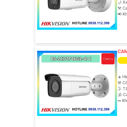
🌙 X
⚒ Ca
️📢 K
CAM
☀️ H
⚒ Cô
🌛 T
🕉️ 
️↭ K