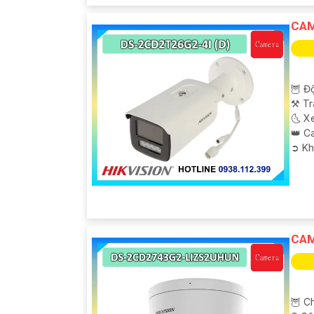
CAM
🦉 Độ
⚒ Tr
🌜 X
👑 C
️➲ K
CAM
🦉 Ch