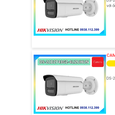
DS-2
với ố
CAM
DS-2