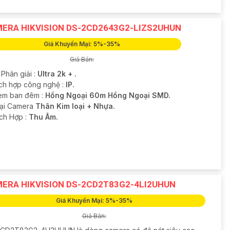
ERA HIKVISION DS-2CD2643G2-LIZS2UHUN
Giá Khuyến Mại: 5%-35%
Giá Bán:
 Phân giải :
Ultra 2k + .
ích hợp công nghệ :
IP.
em ban đêm :
Hồng Ngoại 60m Hồng Ngoại SMD.
oại Camera
Thân Kim loại + Nhựa.
ích Hợp :
Thu Âm.
ERA HIKVISION DS-2CD2T83G2-4LI2UHUN
Giá Khuyến Mại: 5%-35%
Giá Bán: