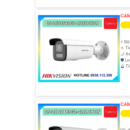
CAM
️⚡ Độ
⚛️ T
🌙 X
🛡 L
️🔮 T
CAM