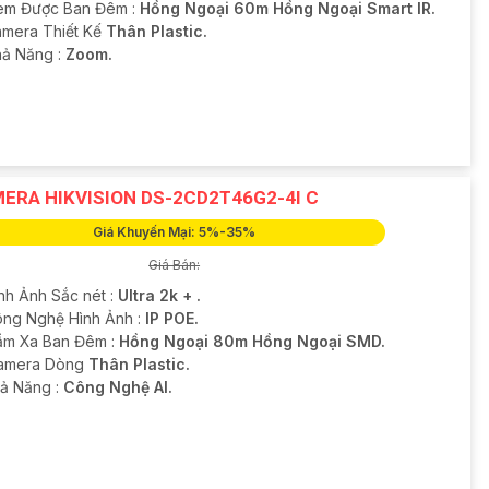
em Được Ban Đêm :
Hồng Ngoại 60m Hồng Ngoại Smart IR.
mera Thiết Kế
Thân Plastic.
hả Năng :
Zoom.
ERA HIKVISION DS-2CD2T46G2-4I C
Giá Khuyến Mại: 5%-35%
Giá Bán:
ình Ảnh Sắc nét :
Ultra 2k + .
ng Nghệ Hình Ảnh :
IP POE.
ầm Xa Ban Đêm :
Hồng Ngoại 80m Hồng Ngoại SMD.
Camera Dòng
Thân Plastic.
hả Năng :
Công Nghệ AI.