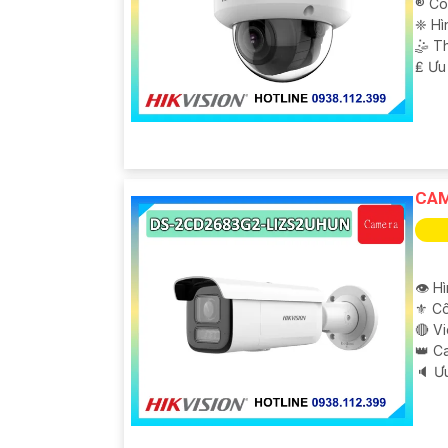
®️ C
❈ Hì
🤹 T
️₤ Ưu
CAM
👁 H
⚜️ C
🔴 V
👑 C
️🔈 Ư