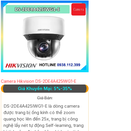
Camera Hikvision DS-2DE4A425IWG1-E
Giá Khuyến Mại: 5%-35%
Giá Bán:
DS-2DE4A425IWG1-E là dòng camera
được trang bị ống kính có thể zoom
quang học lên đến 25x, trang bị công
nghệ lấy nét tự động Self-learning, trang