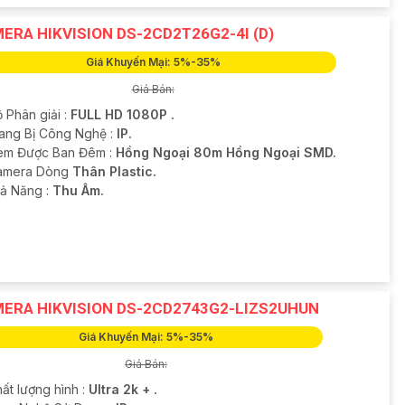
ERA HIKVISION DS-2CD2T26G2-4I (D)
Giá Khuyến Mại: 5%-35%
Giá Bán:
 Phân giải :
FULL HD 1080P .
ang Bị Công Nghệ :
IP.
em Được Ban Đêm :
Hồng Ngoại 80m Hồng Ngoại SMD.
amera Dòng
Thân Plastic.
hả Năng :
Thu Âm.
ERA HIKVISION DS-2CD2743G2-LIZS2UHUN
Giá Khuyến Mại: 5%-35%
Giá Bán:
ất lượng hình :
Ultra 2k + .