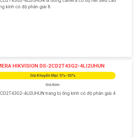
CD2T83G2-4LI2UHUN là dòng camera có độ nét siêu cao
ng kính có độ phân giải 8
ERA HIKVISION DS-2CD2T43G2-4LI2UHUN
Giá Khuyến Mại: 5%-35%
Giá Bán:
CD2T43G2-4LI2UHUN trang bị ống kính có độ phân giải 4