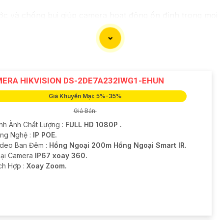
 và chống bụi giúp camera hoạt động ổn định trong mọi điều
ng về việc bị xâm nhập hoặc mất trội tài sản.
ERA HIKVISION DS-2DE7A232IWG1-EHUN
Giá Khuyến Mại: 5%-35%
Giá Bán:
ình Ành Chất Lượng :
FULL HD 1080P .
ông Nghệ :
IP POE.
ideo Ban Đêm :
Hồng Ngoại 200m Hồng Ngoại Smart IR.
oại Camera
IP67 xoay 360.
ích Hợp :
Xoay Zoom.