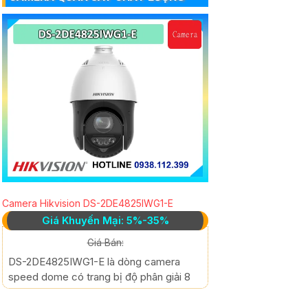
Camera Hikvision DS-2DE4825IWG1-E
Giá Khuyến Mại: 5%-35%
Giá Bán:
DS-2DE4825IWG1-E là dòng camera
speed dome có trang bị độ phân giải 8