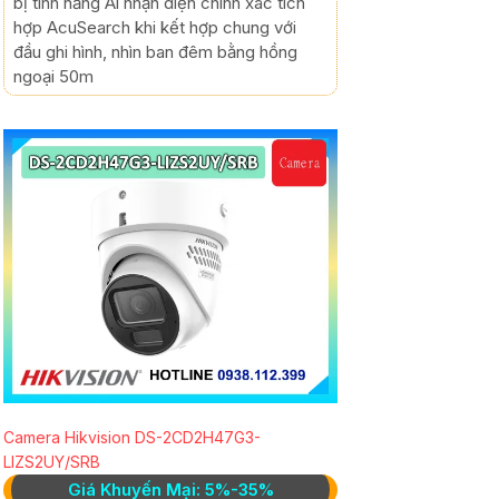
bị tính năng Ai nhận diện chính xác tích
hợp AcuSearch khi kết hợp chung với
đầu ghi hình, nhìn ban đêm bằng hồng
ngoại 50m
Camera Hikvision DS-2CD2H47G3-
LIZS2UY/SRB
Giá Khuyến Mại: 5%-35%