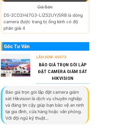
Giá Bán:
DS-2CD2H47G3-LIZS2UY/SRB là dòng
camera được trang bị ống kính có độ
phân giải 4
Góc Tư Vấn
LẦN XEM: 40073
BÁO GIÁ TRỌN GÓI LẮP
ĐẶT CAMERA GIÁM SÁT
HIKVISION
Báo giá trọn gói lắp đặt camera giám
sát Hikvision là dịch vụ chuyên nghiệp
và đáng tin cậy giúp bạn bảo vệ an ninh
tại gia đình, cửa hàng hoặc văn phòng.
Với đội ngũ kỹ thuật...