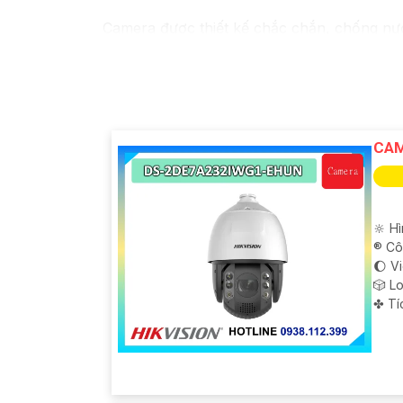
Camera được thiết kế chắc chắn, chống nước
trời, bạn có thể yên tâm mà không cần lo lắ
CAM
🔆 H
®️ C
🌔 V
🎲 L
️✤ T