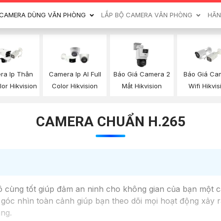
CAMERA DÙNG VĂN PHÒNG
LẮP BỘ CAMERA VĂN PHÒNG
HÃN
Báo Giá Camera 2
Báo Giá Ca
ra Ip Thân
Camera Ip AI Full
Mắt Hikvision
Wifi Hikvis
lor Hikvision
Color Hikvision
CAMERA CHUẨN H.265
ô cùng tốt giúp đảm an ninh cho không gian của bạn một cá
góc nhìn toàn cảnh giúp bạn theo dõi mọi hoạt động xảy ra
àng.