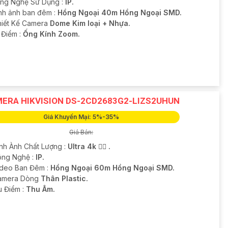
ông Nghệ Sử Dụng :
IP.
nh ảnh ban đêm :
Hồng Ngoại 40m Hồng Ngoại SMD.
hiết Kế Camera
Dome Kim loại + Nhựa.
 Điểm :
Ống Kính Zoom.
ERA HIKVISION DS-2CD2683G2-LIZS2UHUN
Giá Khuyến Mại: 5%-35%
Giá Bán:
ình Ành Chất Lượng :
Ultra 4k 👍🏾 .
ông Nghệ :
IP.
ideo Ban Đêm :
Hồng Ngoại 60m Hồng Ngoại SMD.
amera Dòng
Thân Plastic.
u Điểm :
Thu Âm.