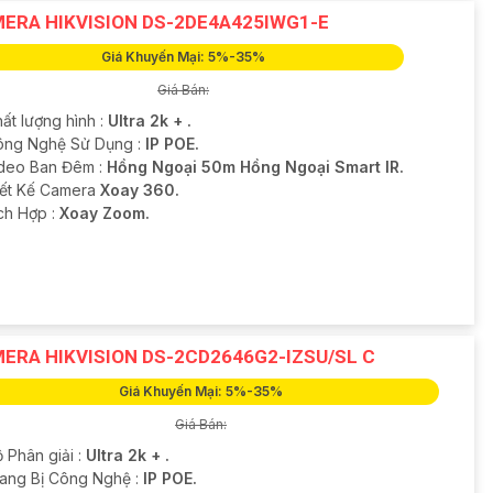
ERA HIKVISION DS-2DE4A425IWG1-E
Giá Khuyến Mại: 5%-35%
Giá Bán:
ất lượng hình :
Ultra 2k + .
ông Nghệ Sử Dụng :
IP POE.
deo Ban Đêm :
Hồng Ngoại 50m Hồng Ngoại Smart IR.
hiết Kế Camera
Xoay 360.
ích Hợp :
Xoay Zoom.
ERA HIKVISION DS-2CD2646G2-IZSU/SL C
Giá Khuyến Mại: 5%-35%
Giá Bán:
 Phân giải :
Ultra 2k + .
rang Bị Công Nghệ :
IP POE.