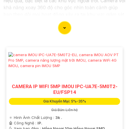
hiệu quả, đặc biệt là các khu vực ngoài trời. Camera với
khả năng xoay 360 độ cho góc nhìn toàn cảnh giúp
bạn theo dõi mọi hoạt động xảy ra tại khu vực giám sát
dễ dàng với các chi tiết trong khung hình sẽ được thể
hiện rõ ràng.
Camera được thiết kế chắc chắn, chống nước và
chống bụi giúp camera hoạt động ổn định trong mọi
điều kiện thời tiết. ️Với camera wifi 360 ngoài trời, bạn
có thể yên tâm mà không cần lo lắng về việc bị xâm
nhập hoặc mất trội tài sản.
CAMERA IP WIFI 5MP IMOU IPC-UA7E-5M0T2-
EU/FSP14
Giá Khuyến Mại: 5%-35%
Giá Bán: Liên hệ
🔅 Hình Ành Chất Lượng :
3k .
🤖️ Công Nghệ :
IP.
🌜 Xem ban đêm :
Hồng Ngoại 10m Hồng Ngoại SMD.