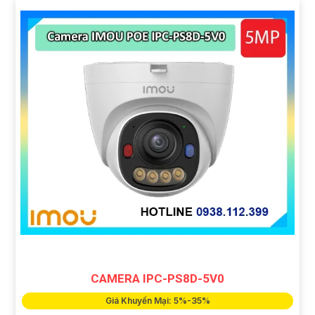
CAMERA IPC-PS8D-5V0
Giá Khuyến Mại: 5%-35%