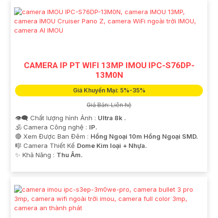
CAMERA IP PT WIFI 13MP IMOU IPC-S76DP-
13M0N
Giá Khuyến Mại: 5%-35%
Giá Bán: Liên hệ
👁️‍🗨 Chất lượng hình Ảnh :
Ultra 8k .
🕉️ Camera Công nghệ :
IP.
🔴 Xem Được Ban Đêm :
Hồng Ngoại 10m Hồng Ngoại SMD.
🎼️ Camera Thiết Kế
Dome Kim loại + Nhựa.
️✨ Khả Năng :
Thu Âm.