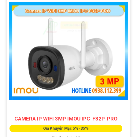
CAMERA IP WIFI 3MP IMOU IPC-F32P-PRO
Giá Khuyến Mại: 5%-35%