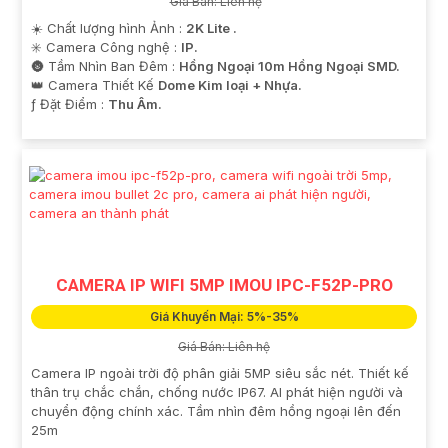
Giá Bán: Liên hệ
☀️ Chất lượng hình Ảnh :
2K Lite .
✳️ Camera Công nghệ :
IP.
🌚 Tầm Nhìn Ban Đêm :
Hồng Ngoại 10m Hồng Ngoại SMD.
👑 Camera Thiết Kế
Dome Kim loại + Nhựa.
️ƒ Đặt Điểm :
Thu Âm.
CAMERA IP WIFI 5MP IMOU IPC-F52P-PRO
Giá Khuyến Mại: 5%-35%
Giá Bán: Liên hệ
Camera IP ngoài trời độ phân giải 5MP siêu sắc nét. Thiết kế
thân trụ chắc chắn, chống nước IP67. AI phát hiện người và
chuyển động chính xác. Tầm nhìn đêm hồng ngoại lên đến
25m