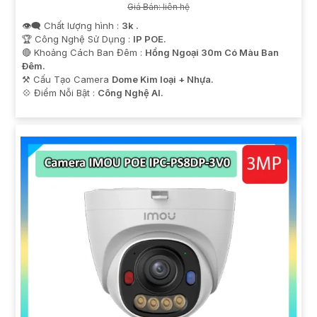
Giá Bán: liên hệ
👁️‍🗨 Chất lượng hình :
3k .
🏆 Công Nghệ Sử Dụng :
IP POE.
🔴 Khoảng Cách Ban Đêm :
Hồng Ngoại 30m Có Màu Ban
Ðêm.
⚒ Cấu Tạo Camera
Dome Kim loại + Nhựa.
️💠 Điểm Nỗi Bật :
Công Nghệ AI.