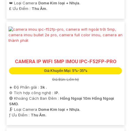
👑 Loại Camera
Dome Kim loại + Nhựa.
️₤ Ưu Điểm :
Thu Âm.
CAMERA IP WIFI 5MP IMOU IPC-F52FP-PRO
Giá Khuyến Mại: 5%-35%
Giá Bán: Liên hệ
☀️ Độ Phân giải :
3k .
⚙ Tích hợp công nghệ :
IP.
🔴 Khoảng Cách Ban Đêm :
Hồng Ngoại 10m Hồng Ngoại
SMD.
🗜️ Loại Camera
Dome Kim loại + Nhựa.
️ƒ Ưu Điểm :
Thu Âm.