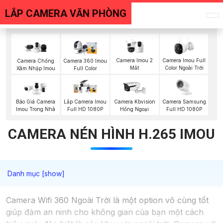
LẮP CAMERA VĂN PHÒNG
Camera Imou 2
Camera Imou Full
Camera Chống
Camera 360 Imou
Mắt
Color Ngoài Trời
Xâm Nhập Imou
Full Color
Camera Samsung
Báo Giá Camera
Lắp Camera Imou
Camera Kbvision
Full HD 1080P
Imou Trong Nhà
Full HD 1080P
Hồng Ngoại
CAMERA NÉN HÌNH H.265 IMOU
Camera Wifi 360 Ngoài Trời là một option vô cùng tốt
giúp đảm an ninh cho không gian của bạn một cách