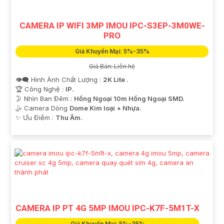
CAMERA IP WIFI 3MP IMOU IPC-S3EP-3M0WE-
PRO
Giá Khuyến Mại: 5%-35%
Giá Bán: Liên hệ
👁️‍🗨 Hình Ành Chất Lượng :
2K Lite .
🏆 Công Nghệ :
IP.
🌛 Nhìn Ban Đêm :
Hồng Ngoại 10m Hồng Ngoại SMD.
🤹 Camera Dòng
Dome Kim loại + Nhựa.
️✨ Ưu Điểm :
Thu Âm.
CAMERA IP PT 4G 5MP IMOU IPC-K7F-5M1T-X
Giá Khuyến Mại: 5%-35%