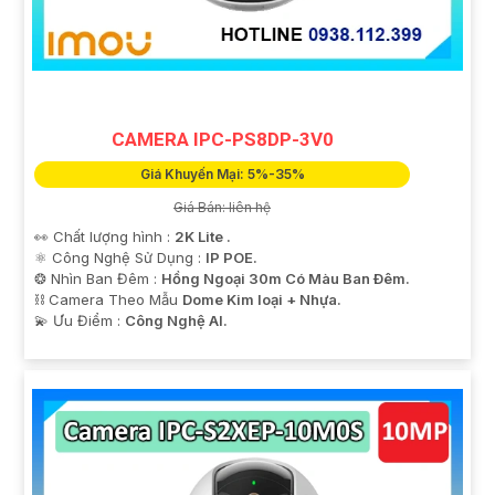
CAMERA IPC-PS8DP-3V0
Giá Khuyến Mại: 5%-35%
Giá Bán: liên hệ
👀 Chất lượng hình :
2K Lite .
⚛️ Công Nghệ Sử Dụng :
IP POE.
❂ Nhìn Ban Đêm :
Hồng Ngoại 30m Có Màu Ban Ðêm.
⛓ Camera Theo Mẫu
Dome Kim loại + Nhựa.
️💫 Ưu Điểm :
Công Nghệ AI.