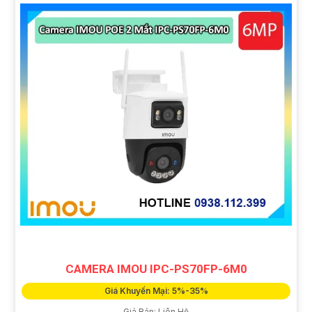
CAMERA IMOU IPC-PS70FP-6M0
Giá Khuyến Mại: 5%-35%
Giá Bán: Liên Hệ