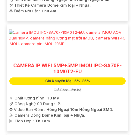
⚒ Thiết Kế Camera
Dome Kim loại + Nhựa.
️☣️ Điểm Nỗi Bật :
Thu Âm.
'
CAMERA IP WIFI 5MP+5MP IMOU IPC-SA70F-
10M0T2-EU
Giá Khuyến Mại: 5%-35%
Giá Bán: Liên hệ
🔆 Chất lượng hình :
10 MP.
🕉️ Công Nghệ Sử Dụng :
IP.
✪ Video Ban Đêm :
Hồng Ngoại 10m Hồng Ngoại SMD.
🤹 Camera Dòng
Dome Kim loại + Nhựa.
️🆑 Tích Hợp :
Thu Âm.