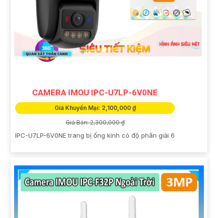
CAMERA IMOU IPC-U7LP-6V0NE
Giá Khuyến Mại: 2,100,000 ₫
Giá Bán: 2,300,000 ₫
IPC-U7LP-6V0NE trang bị ống kính có độ phân giải 6