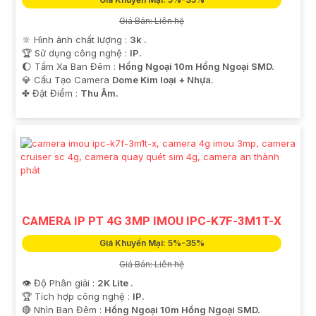
Giá Bán: Liên hệ
🔆 Hình ảnh chất lượng :
3k .
🏆 Sử dụng công nghệ :
IP.
🌔 Tầm Xa Ban Đêm :
Hồng Ngoại 10m Hồng Ngoại SMD.
💎 Cấu Tạo Camera
Dome Kim loại + Nhựa.
️✤ Đặt Điểm :
Thu Âm.
CAMERA IP PT 4G 3MP IMOU IPC-K7F-3M1T-X
Giá Khuyến Mại: 5%-35%
Giá Bán: Liên hệ
👁 Độ Phân giải :
2K Lite .
🏆 Tích hợp công nghệ :
IP.
🔴 Nhìn Ban Đêm :
Hồng Ngoại 10m Hồng Ngoại SMD.