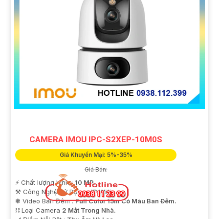
CAMERA IMOU IPC-S2XEP-10M0S
Giá Khuyến Mại: 5%-35%
Giá Bán:
️⚡ Chất lượng hình :
10 MP.
⚒ Công Nghệ Sử Dụng :
IP Wifi.
❃ Video Ban Đêm :
Full Color 15m Có Màu Ban Ðêm.
⛓ Loại Camera
2 Mắt Trong Nhà.