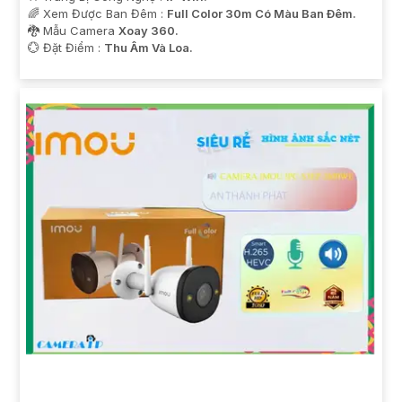
🌈 Xem Được Ban Đêm :
Full Color 30m Có Màu Ban Ðêm.
🐉️ Mẫu Camera
Xoay 360.
️💮 Đặt Điểm :
Thu Âm Và Loa.