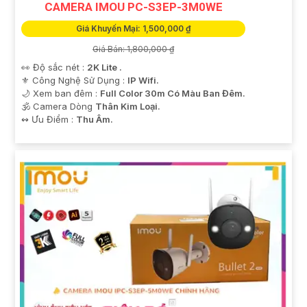
CAMERA IMOU PC-S3EP-3M0WE
Giá Khuyến Mại: 1,500,000 ₫
Giá Bán: 1,800,000 ₫
👀 Độ sắc nét :
2K Lite .
⚜️ Công Nghệ Sử Dụng :
IP Wifi.
🌙 Xem ban đêm :
Full Color 30m Có Màu Ban Đêm.
🕉️ Camera Dòng
Thân Kim Loại.
️↭ Ưu Điểm :
Thu Âm.