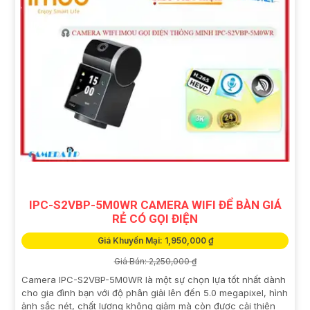
IPC-S2VBP-5M0WR CAMERA WIFI ĐỂ BÀN GIÁ
RẺ CÓ GỌI ĐIỆN
Giá Khuyến Mại: 1,950,000 ₫
Giá Bán: 2,250,000 ₫
Camera IPC-S2VBP-5M0WR là một sự chọn lựa tốt nhất dành
cho gia đình bạn với độ phân giải lên đến 5.0 megapixel, hình
ảnh sắc nét, chất lượng không giảm mà còn được cải thiện