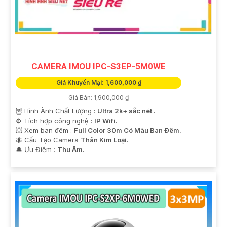
CAMERA IMOU IPC-S3EP-5M0WE
Giá Khuyến Mại: 1,600,000 ₫
Giá Bán: 1,900,000 ₫
🦉 Hình Ành Chất Lượng :
Ultra 2k+ sắc nét .
⚙ Tích hợp công nghệ :
IP Wifi.
💥 Xem ban đêm :
Full Color 30m Có Màu Ban Đêm.
🐜 Cấu Tạo Camera
Thân Kim Loại.
️🔔 Ưu Điểm :
Thu Âm.