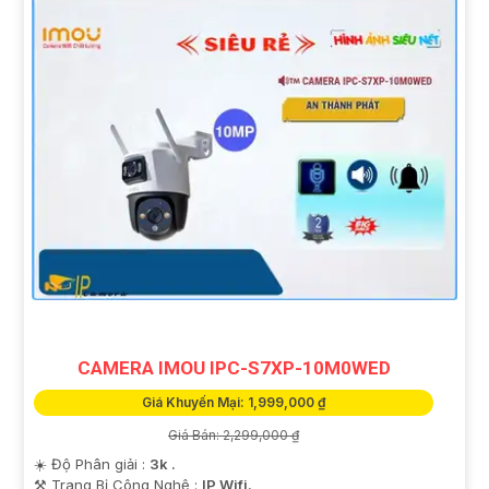
CAMERA IMOU IPC-S7XP-10M0WED
Giá Khuyến Mại: 1,999,000 ₫
Giá Bán: 2,299,000 ₫
☀️ Độ Phân giải :
3k .
⚒ Trang Bị Công Nghệ :
IP Wifi.