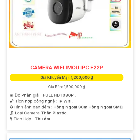
CAMERA WIFI IMOU IPC F22P
Giá Khuyến Mại: 1,200,000 ₫
Giá Bán: 1,500,000 ₫
☀️ Độ Phân giải :
FULL HD 1080P .
🌠 Tích hợp công nghệ :
IP Wifi.
✪ Hình ảnh ban đêm :
Hồng Ngoại 30m Hồng Ngoại SMD.
🗜️ Loại Camera
Thân Plastic.
️🎙 Tích Hợp :
Thu Âm.