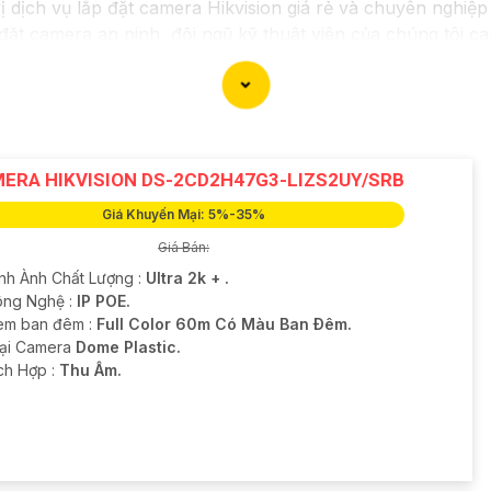
vị dịch vụ lắp đặt camera Hikvision giá rẻ và chuyên nghiệp
 đặt camera an ninh, đội ngũ kỹ thuật viên của chúng tôi c
kiệm chi phí.
trong những thương hiệu hàng đầu thế giới về giải pháp an
chắn
chất lượng hình ảnh sắc nét mà còn đem đến sự tin cậ
a Hikvision giá rẻ và chuyên nghiệp cho dự án của mình, c
ERA HIKVISION DS-2CD2H47G3-LIZS2UY/SRB
Giá Khuyến Mại: 5%-35%
Giá Bán:
ình Ành Chất Lượng :
Ultra 2k + .
ng Nghệ :
IP POE.
em ban đêm :
Full Color 60m Có Màu Ban Ðêm.
oại Camera
Dome Plastic.
ích Hợp :
Thu Âm.