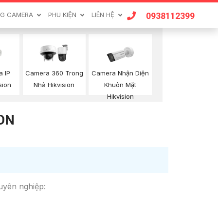
0938112399
G CAMERA
PHU KIỆN
LIÊN HỆ
Camera Nhận Diện
 IP
Camera 360 Trong
Khuôn Mặt
sion
Nhà Hikvision
Hikvision
ON
huyên nghiệp: