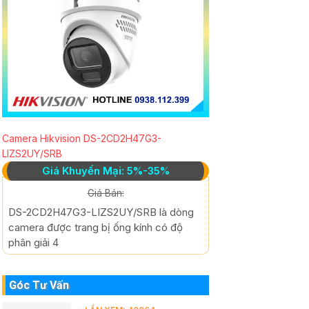
Camera Hikvision DS-2CD2H47G3-
LIZS2UY/SRB
Giá Khuyến Mại: 5%-35%
Giá Bán:
DS-2CD2H47G3-LIZS2UY/SRB là dòng
camera được trang bị ống kính có độ
phân giải 4
Góc Tư Vấn