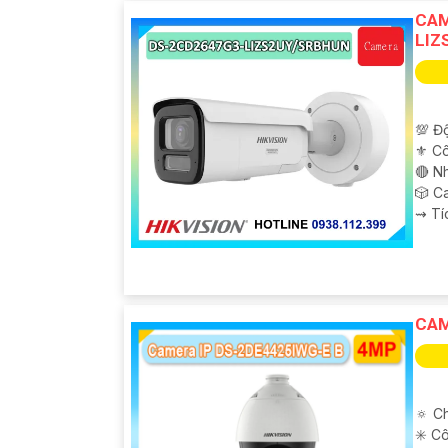
CAM
LIZ
💯 Độ
⚜️ C
🔴 N
🎲 C
️⇝ T
CAM
🔅 Ch
✳️ C