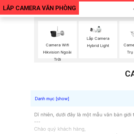
LẮP CAMERA VĂN PHÒNG
Lắp Camera
Camera Wifi
Came
Hybrid Light
Hikvision Ngoài
Trụ
Trời
C
Dĩ nhiên, dưới đây là một mẫu văn bản giới 
---
Chào quý khách hàng,