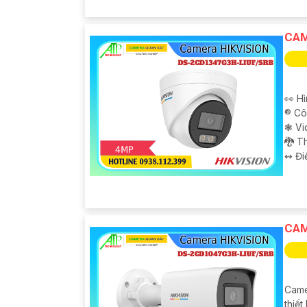
CAM
👀 H
®️ C
❃ Vi
🐉️ 
️↭ Đi
CAM
Came
thiế