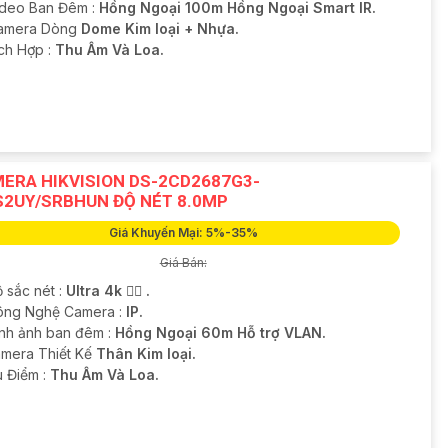
ideo Ban Đêm :
Hồng Ngoại 100m Hồng Ngoại Smart IR.
Camera Dòng
Dome Kim loại + Nhựa.
ích Hợp :
Thu Âm Và Loa.
ERA HIKVISION DS-2CD2687G3-
S2UY/SRBHUN ĐỘ NÉT 8.0MP
Giá Khuyến Mại: 5%-35%
Giá Bán:
 sắc nét :
Ultra 4k 👍🏾 .
ông Nghệ Camera :
IP.
ình ảnh ban đêm :
Hồng Ngoại 60m Hỗ trợ VLAN.
amera Thiết Kế
Thân Kim loại.
u Điểm :
Thu Âm Và Loa.