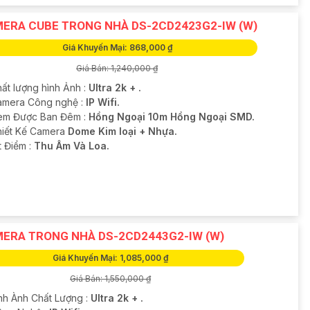
ERA CUBE TRONG NHÀ DS-2CD2423G2-IW (W)
Giá Khuyến Mại: 868,000 ₫
Giá Bán: 1,240,000 ₫
hất lượng hình Ảnh :
Ultra 2k + .
amera Công nghệ :
IP Wifi.
em Được Ban Đêm :
Hồng Ngoại 10m Hồng Ngoại SMD.
hiết Kế Camera
Dome Kim loại + Nhựa.
t Điểm :
Thu Âm Và Loa.
ERA TRONG NHÀ DS-2CD2443G2-IW (W)
Giá Khuyến Mại: 1,085,000 ₫
Giá Bán: 1,550,000 ₫
nh Ành Chất Lượng :
Ultra 2k + .