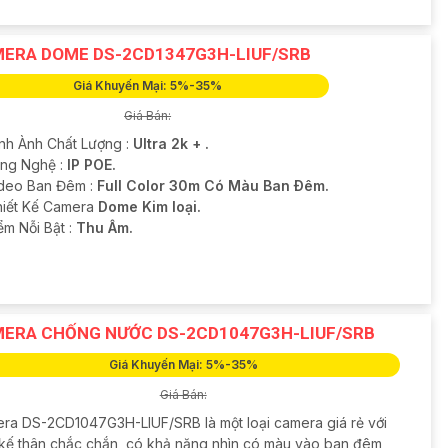
ERA DOME DS-2CD1347G3H-LIUF/SRB
Giá Khuyến Mại: 5%-35%
Giá Bán:
ình Ành Chất Lượng :
Ultra 2k + .
ông Nghệ :
IP POE.
deo Ban Đêm :
Full Color 30m Có Màu Ban Ðêm.
Thiết Kế Camera
Dome Kim loại.
ểm Nỗi Bật :
Thu Âm.
ERA CHỐNG NƯỚC DS-2CD1047G3H-LIUF/SRB
Giá Khuyến Mại: 5%-35%
Giá Bán:
ra DS-2CD1047G3H-LIUF/SRB là một loại camera giá rẻ với
t kế thân chắc chắn, có khả năng nhìn có màu vào ban đêm