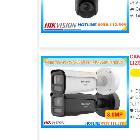
'
🌙 V
🌧️ 
️☣️ T
CAM
LIZ
🔅 Độ
🌠 C
🌜 H
🛡 C
️📢 Ư