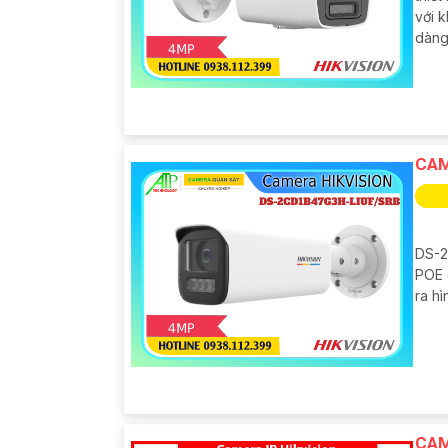
với 
dàng
CAM
DS-2
POE 
ra hì
CAM