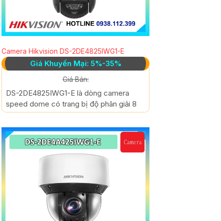
Camera Hikvision DS-2DE4825IWG1-E
Giá Khuyến Mại: 5%-35%
Giá Bán:
DS-2DE4825IWG1-E là dòng camera
speed dome có trang bị độ phân giải 8