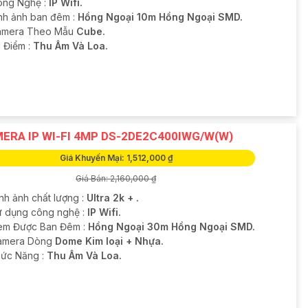
ông Nghệ :
IP Wifi.
nh ảnh ban đêm :
Hồng Ngoại 10m Hồng Ngoại SMD.
amera Theo Mẫu
Cube.
u Điểm :
Thu Âm Và Loa.
ERA IP WI-FI 4MP DS-2DE2C400IWG/W(W)
Giá Khuyến Mại: 1,512,000 ₫
Giá Bán: 2,160,000 ₫
nh ảnh chất lượng :
Ultra 2k + .
ử dụng công nghệ :
IP Wifi.
em Được Ban Đêm :
Hồng Ngoại 30m Hồng Ngoại SMD.
amera Dòng
Dome Kim loại + Nhựa.
hức Năng :
Thu Âm Và Loa.