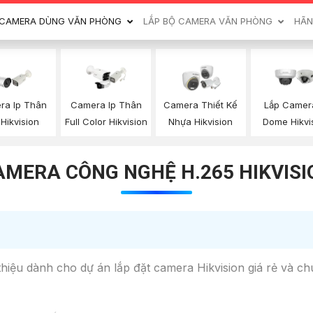
CAMERA DÙNG VĂN PHÒNG
LẮP BỘ CAMERA VĂN PHÒNG
HÃN
ra Ip Thân
Camera Ip Thân
Camera Thiết Kế
Lắp Camera
 Hikvision
Full Color Hikvision
Nhựa Hikvision
Dome Hikvi
AMERA CÔNG NGHỆ H.265 HIKVISI
thiệu dành cho dự án lắp đặt camera Hikvision giá rẻ và c