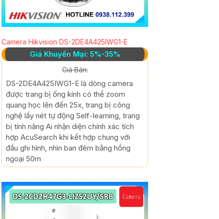
Camera Hikvision DS-2DE4A425IWG1-E
Giá Khuyến Mại: 5%-35%
Giá Bán:
DS-2DE4A425IWG1-E là dòng camera
được trang bị ống kính có thể zoom
quang học lên đến 25x, trang bị công
nghệ lấy nét tự động Self-learning, trang
bị tính năng Ai nhận diện chính xác tích
hợp AcuSearch khi kết hợp chung với
đầu ghi hình, nhìn ban đêm bằng hồng
ngoại 50m