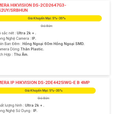
ERA HIKVISION DS-2CD2647G3-
S2UY/SRBHUN
Giá Khuyến Mại: 5%-35%
Giá Bán:
 sắc nét :
Ultra 2k + .
ông Nghệ Camera :
IP.
hìn Ban Đêm :
Hồng Ngoại 60m Hồng Ngoại SMD.
amera Dòng
Thân Plastic.
ích Hợp :
Thu Âm.
ERA IP HIKVISION DS-2DE4425IWG-E B 4MP
Giá Khuyến Mại: 5%-35%
Giá Bán:
ất lượng hình :
Ultra 2k + .
ông Nghệ Sử Dụng :
IP.