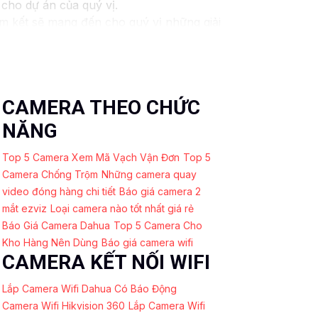
 cho dự án của quý vị.
am kết sẽ mang đến cho quý vị những giải
 ninh video. Với các tính năng và công nghệ
y và an toàn cho dự án của quý vị.
húng tôi luôn sẵn lòng hỗ trợ và tư vấn
CAMERA THEO CHỨC
NĂNG
Top 5 Camera Xem Mã Vạch Vận Đơn
Top 5
Camera Chống Trộm
Những camera quay
video đóng hàng chi tiết
Báo giá camera 2
mắt ezviz
Loại camera nào tốt nhất giá rẻ
Báo Giá Camera Dahua
Top 5 Camera Cho
Kho Hàng Nên Dùng
Báo giá camera wifi
CAMERA KẾT NỐI WIFI
Lắp Camera Wifi Dahua Có Báo Động
Camera Wifi Hikvision 360
Lắp Camera Wifi