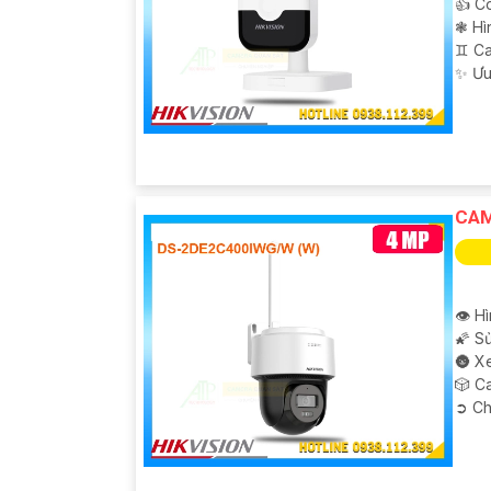
👍 C
❃ Hì
♊ C
️✨ Ư
CAM
👁 Hì
🌠 S
🌚 X
🎲 C
️➲ C