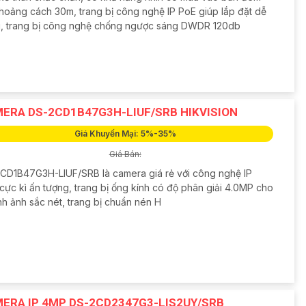
khoảng cách 30m, trang bị công nghệ IP PoE giúp lắp đặt dễ
, trang bị công nghệ chống ngược sáng DWDR 120db
ERA DS-2CD1B47G3H-LIUF/SRB HIKVISION
Giá Khuyến Mại: 5%-35%
Giá Bán:
CD1B47G3H-LIUF/SRB là camera giá rẻ với công nghệ IP
cực kì ấn tượng, trang bị ống kính có độ phân giải 4.0MP cho
nh ảnh sắc nét, trang bị chuẩn nén H
ERA IP 4MP DS-2CD2347G3-LIS2UY/SRB