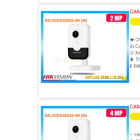
CAM
👁 C
👍 C
💡 X
🐜 T
️₤ Đặ
CAM
✨ Hì