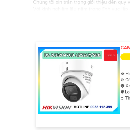
Chúng tôi xin trân trọng giới thiệu đến quý 
Với kinh nghiệm lâu năm trong lĩnh vực lắp
pháp an ninh hiệu quả, đáng tin cậy và tiết 
Camera của Hikvision được biết đến là một 
tiên tiến, camera Hikvision không chỉ
chắc 
Nếu quý vị quan tâm đến việc lắp đặt camer
cho quý vị.
CAM
👁 H
⚙ Cô
🌚 X
🛡 L
️➲ T