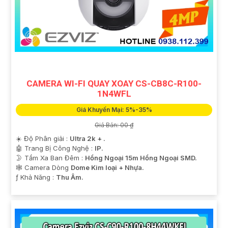
CAMERA WI-FI QUAY XOAY CS-CB8C-R100-
1N4WFL
Giá Khuyến Mại: 5%-35%
Giá Bán: 00 ₫
☀️ Độ Phân giải :
Ultra 2k + .
🤖️ Trang Bị Công Nghệ :
IP.
🌛 Tầm Xa Ban Đêm :
Hồng Ngoại 15m Hồng Ngoại SMD.
🕸️ Camera Dòng
Dome Kim loại + Nhựa.
️ƒ Khả Năng :
Thu Âm.