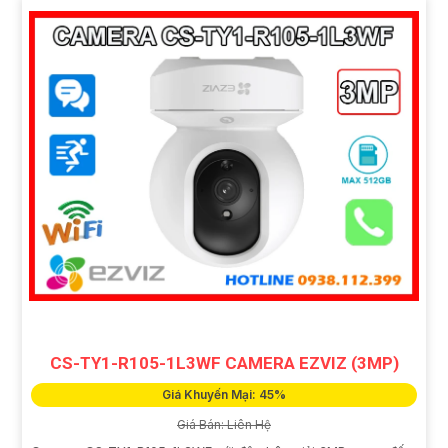
CS-TY1-R105-1L3WF CAMERA EZVIZ (3MP)
Giá Khuyến Mại: 45%
Giá Bán: Liên Hệ