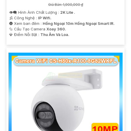
Giá Bán: 1,900,000 ₫
👁️‍🗨 Hình Ành Chất Lượng :
2K Lite .
🕉️ Công Nghệ :
IP Wifi.
🌚 Xem ban đêm :
Hồng Ngoại 10m Hồng Ngoại Smart IR.
🔩 Cấu Tạo Camera
Xoay 360.
️💎 Điểm Nỗi Bật :
Thu Âm Và Loa.