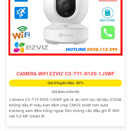
CAMERA WIFI EZVIZ CS-TY1-R105-1J5WF
Giá Khuyến Mại: 45%
Giá Bán: Liên Hệ
Camera CS-TY1-R105-1J5WF giá rẻ an ninh lưu dữ liệu 512GB
không dây IP màu ban đêm chip CMOS mượt hơn auto
tracking xem đêm hồng ngoại 10m không cần đầu ghi IP Wifi
nét 5.0 MP Smart IR