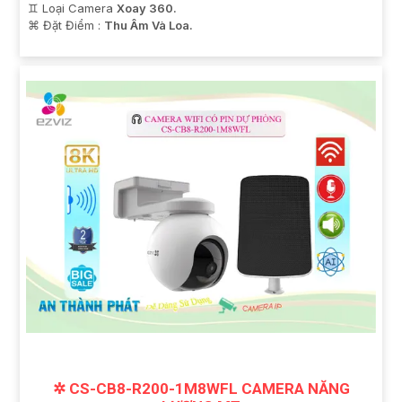
♊ Loại Camera
Xoay 360.
️⌘ Đặt Điểm :
Thu Âm Và Loa.
✲ CS-CB8-R200-1M8WFL CAMERA NĂNG