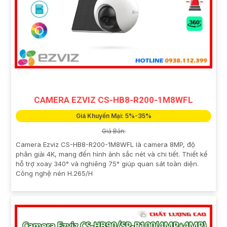
CAMERA EZVIZ CS-HB8-R200-1M8WFL
Giá Khuyến Mại: 5%-35%
Giá Bán:
Camera Ezviz CS-HB8-R200-1M8WFL là camera 8MP, độ
phân giải 4K, mang đến hình ảnh sắc nét và chi tiết. Thiết kế
hỗ trợ xoay 340° và nghiêng 75° giúp quan sát toàn diện.
Công nghệ nén H.265/H