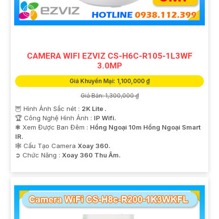
'
CAMERA WIFI EZVIZ CS-H6C-R105-1L3WF
3.0MP
Giá Khuyến Mại: 1,100,000 ₫
Giá Bán: 1,300,000 ₫
🦉 Hình Ảnh Sắc nét :
2K Lite .
🏆 Công Nghệ Hình Ảnh :
IP Wifi.
❃ Xem Được Ban Đêm :
Hồng Ngoại 10m Hồng Ngoại Smart
IR.
🕸️ Cấu Tạo Camera
Xoay 360.
️➲ Chức Năng :
Xoay 360 Thu Âm.