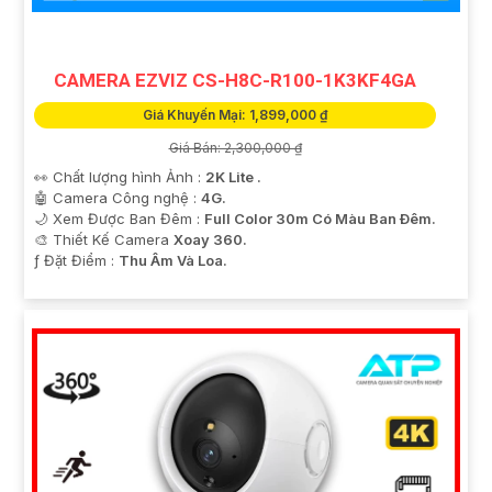
CAMERA EZVIZ CS-H8C-R100-1K3KF4GA
Giá Khuyến Mại: 1,899,000 ₫
Giá Bán: 2,300,000 ₫
👀 Chất lượng hình Ảnh :
2K Lite .
🤖️ Camera Công nghệ :
4G.
🌙 Xem Được Ban Đêm :
Full Color 30m Có Màu Ban Ðêm.
🎨 Thiết Kế Camera
Xoay 360.
️ƒ Đặt Điểm :
Thu Âm Và Loa.