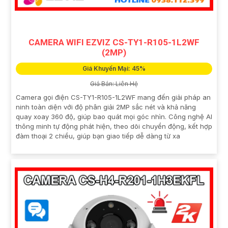
CAMERA WIFI EZVIZ CS-TY1-R105-1L2WF
(2MP)
Giá Khuyến Mại: 45%
Giá Bán: Liên Hệ
Camera gọi điện CS-TY1-R105-1L2WF mang đến giải pháp an
ninh toàn diện với độ phân giải 2MP sắc nét và khả năng
quay xoay 360 độ, giúp bao quát mọi góc nhìn. Công nghệ AI
thông minh tự động phát hiện, theo dõi chuyển động, kết hợp
đàm thoại 2 chiều, giúp bạn giao tiếp dễ dàng từ xa