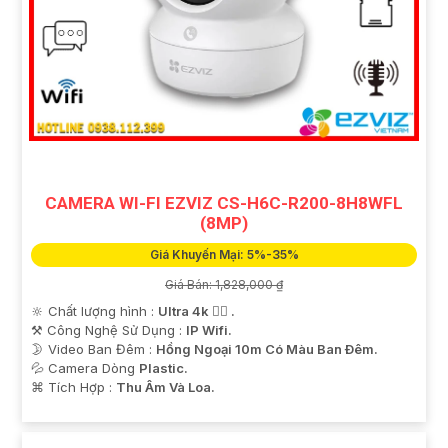
CAMERA WI-FI EZVIZ CS-H6C-R200-8H8WFL
(8MP)
Giá Khuyến Mại: 5%-35%
Giá Bán: 1,828,000 ₫
🔆 Chất lượng hình :
Ultra 4k 👍🏾 .
⚒ Công Nghệ Sử Dụng :
IP Wifi.
🌛 Video Ban Đêm :
Hồng Ngoại 10m Có Màu Ban Ðêm.
💦 Camera Dòng
Plastic.
️⌘ Tích Hợp :
Thu Âm Và Loa.