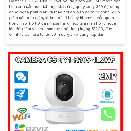
Camera CS-TY1-R105-1L2WF với độ phân giải 3MP mang đến
hình ảnh sắc nét, tích hợp khả năng quay xoay 360 độ cùng
công nghệ phát hiện và theo dõi chuyển động tự động, giúp
giám sát toàn diện, không bỏ lỡ bất kỳ khoảnh khắc quan
trọng nào. Hỗ trợ đàm thoại hai chiều, tầm nhìn hồng ngoại
lên đến 10m và khe cắm thẻ nhớ dung lượng 512GB, đây
chính là camera tối ưu với mức giá vô cùng hấp dẫn