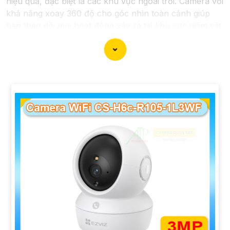
hiệu quả, đặc biệt là các khu vực ngoài trời. Camera với
khả năng xoay 360 độ cho góc nhìn toàn cảnh giúp
bạn theo dõi mọi hoạt động xảy ra tại khu vực giám sát
dễ dàng với các chi tiết trong khung hình sẽ được thể
hiện rõ ràng.
Camera được thiết kế chắc chắn, chống nước và
chống bụi giúp camera hoạt động ổn định trong mọi
điều kiện thời tiết. ️Với camera wifi 360 ngoài trời, bạn
có thể yên tâm mà không cần lo lắng về việc bị xâm
nhập hoặc mất trội tài sản.