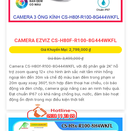
CAMERA EZVIZ CS-H80F-R100-8G444WKFL
Giá Khuyến Mại: 2,799,000 ₫
Giá Bán: 3,499,000 ₫
Camera CS-H80f-R100-8G444WKFL với độ phân giải 2K⁺ hỗ
trợ zoom quang 12× cho hình ảnh sắc nét tầm nhìn hồng
ngoại lên đến 30m và chế độ màu ban đêm trong phạm vi
20m quay xoay 360°, tích hợp đàm thoại hai chiều, còi báo
động và đèn chớp, camera giúp nâng cao an ninh hiệu quả.
Đạt chuẩn IP67 có khả năng chống bụi, nước, đảm bảo hoạt
động ổn định trong mọi điều kiện thời tiết