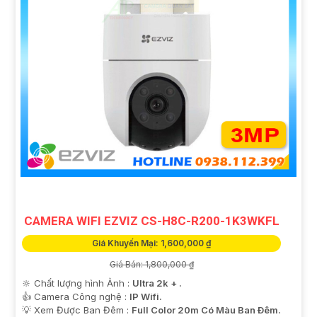
CAMERA WIFI EZVIZ CS-H8C-R200-1K3WKFL
Giá Khuyến Mại: 1,600,000 ₫
Giá Bán: 1,800,000 ₫
🔆 Chất lượng hình Ảnh :
Ultra 2k + .
👍 Camera Công nghệ :
IP Wifi.
💡 Xem Được Ban Đêm :
Full Color 20m Có Màu Ban Ðêm.