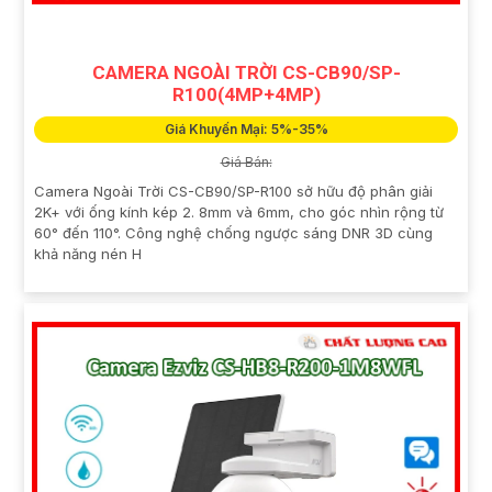
CAMERA NGOÀI TRỜI CS-CB90/SP-
R100(4MP+4MP)
Giá Khuyến Mại: 5%-35%
Giá Bán:
Camera Ngoài Trời CS-CB90/SP-R100 sở hữu độ phân giải
2K+ với ống kính kép 2. 8mm và 6mm, cho góc nhìn rộng từ
60° đến 110°. Công nghệ chống ngược sáng DNR 3D cùng
khả năng nén H