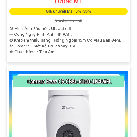
LƯƠNG MT
Giá Khuyến Mại: 5%-35%
Giá Bán: liên hệ
💯 Hình Ảnh Sắc nét :
Ultra 4k 👍🏾 .
✳️ Công Nghệ Hình Ảnh :
IP Wifi.
✪ Khi xem thiếu sáng :
Hồng Ngoại 15m Có Màu Ban Ðêm.
⚒ Camera Thiết Kế
IP67 xoay 360.
️♚ Chức Năng :
Thu Âm.