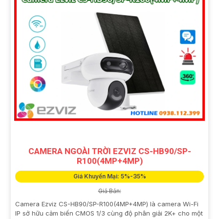
CAMERA NGOÀI TRỜI EZVIZ CS-HB90/SP-
R100(4MP+4MP)
Giá Khuyến Mại: 5%-35%
Giá Bán:
Camera Ezviz CS-HB90/SP-R100(4MP+4MP) là camera Wi-Fi
IP sở hữu cảm biến CMOS 1/3 cùng độ phân giải 2K+ cho một