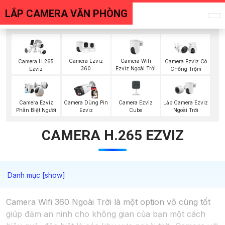
LẮP CAMERA VĂN PHÒNG
Camera Ezviz
Camera Wifi
Camera H.265
Camera Ezviz Có
360
Ezviz Ngoài Trời
Ezviz
Chống Trộm
Camera Ezviz
Lắp Camera Ezviz
Camera Ezviz
Camera Dùng Pin
Cube
Ngoài Trời
Phân Biệt Người
Ezviz
CAMERA H.265 EZVIZ
Camera Wifi 360 Ngoài Trời là một option vô cùng tốt
giúp đảm an ninh cho không gian của bạn một cách