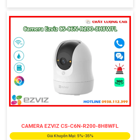
CAMERA EZVIZ CS-C6N-R200-8H8WFL
Giá Khuyến Mại: 5%-35%