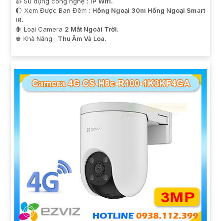
👍 Sử dụng công nghệ :
IP Wifi.
🌔 Xem Được Ban Đêm :
Hồng Ngoại 30m Hồng Ngoại Smart
IR.
🐜 Loại Camera
2 Mắt Ngoài Trời.
️♚ Khả Năng :
Thu Âm Và Loa.