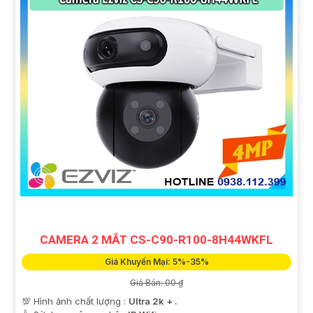
CAMERA 2 MẮT CS-C90-R100-8H44WKFL
Giá Khuyến Mại: 5%-35%
Giá Bán: 00 ₫
💯 Hình ảnh chất lượng :
Ultra 2k + .